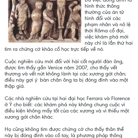
hình thức thông
thường của án tử
hình đối với các
phạm nhân và nô lệ
thời Rôma cổ đại,
việc khám phá mới
này chỉ là lần thứ hai
tìm ra chứng cớ khảo cổ học trực tiếp về nó.
Cuộc nghiên cứu mới đối với hài cốt người đàn ông,
được tìm thấy gần Venice năm 2007, cho thấy vết
thương và vết nứt không lành tại các xương gót chân;
điều này gợi ý: bàn chân ông ta bị đóng đinh vào một
thập giá.
Các nhà nghiên cứu tại hai đại học Ferrara và Florence
ở Ý cho biết: các khám phá này không chung cuộc vì
điều kiện không mấy tốt của các xương và vì thiếu một
xương gót chân khác.
Họ cũng không tìm được chứng cớ cho thấy thân thể
này bị đóng đinh vào cổ tay, là phương pháp thông