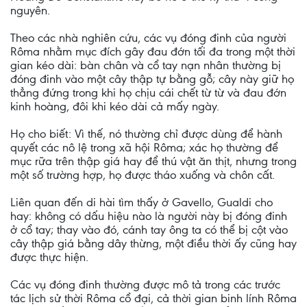
nguyên.
Theo các nhà nghiên cứu, các vụ đóng đinh của người
Rôma nhằm mục đích gây đau đớn tối đa trong một thời
gian kéo dài: bàn chân và cổ tay nạn nhân thường bị
đóng đinh vào một cây thập tự bằng gỗ; cây này giữ họ
thẳng đứng trong khi họ chịu cái chết từ từ và đau đớn
kinh hoàng, đôi khi kéo dài cả mấy ngày.
Họ cho biết: Vì thế, nó thường chỉ được dùng để hành
quyết các nô lệ trong xã hội Rôma; xác họ thường để
mục rữa trên thập giá hay để thú vật ăn thịt, nhưng trong
một số trường hợp, họ được tháo xuống và chôn cất.
Liên quan đến di hài tìm thấy ở Gavello, Gualdi cho
hay: không có dấu hiệu nào là người này bị đóng đinh
ở cổ tay; thay vào đó, cánh tay ông ta có thể bị cột vào
cây thập giá bằng dây thừng, một điều thời ấy cũng hay
được thực hiện.
Các vụ đóng đinh thường được mô tả trong các trước
tác lịch sử thời Rôma cổ đại, cả thời gian binh lính Rôma