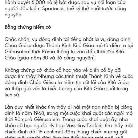
hành quyết 6,000 nô lệ bắt được sau vụ nổi loạn của
người đấu kiếm Spartacus, thế kỷ thứ nhất trước công
nguyên.
Bằng chứng hiếm có
Chắc chắn, vụ đóng đinh tai tiếng nhất là vụ đóng đinh
Chúa Giêsu được Thánh Kinh Kitô Giáo mô tả diễn ra tại
Giêrusalem thời Rôma thống trị vào đầu thời đại Kitô
Giáo (giữa năm 30 và 36 công nguyên).
Không chứng cớ khảo cổ học nào về biến cố ấy đã
được tìm thấy. Nhưng các trình thuật Thánh Kinh về cuộc
đóng đinh Chúa Giêsu là niềm tin cốt lõi của Kitô Giáo,
và thập giá vốn là biểu tượng của Kitô Giáo suốt trong
lịch sử.
Lần duy nhất khác tìm thấy di hài một nạn nhân bị đóng
đinh là năm 1968, trong một cuộc khai quật các ngôi mộ
thời Rôma ở Giêrusalem. Trong cuộc khai quật ấy, nhà
khảo cổ học người Hy Lạp Vassilios Tzaferis tìm thấy một
chiếc đinh dài 18 centimét đâm thủng chiếc xương gót
chân một người đàn ông tìm thấy trong một ngôi mộ.