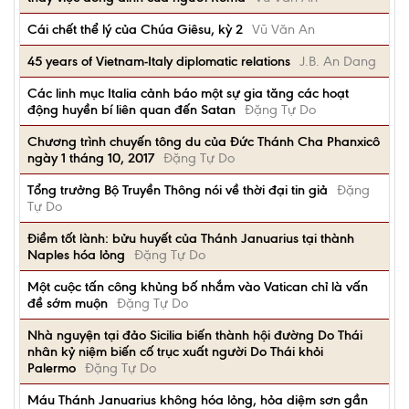
Cái chết thể lý của Chúa Giêsu, kỳ 2
Vũ Văn An
45 years of Vietnam-Italy diplomatic relations
J.B. An Dang
Các linh mục Italia cảnh báo một sự gia tăng các hoạt
động huyền bí liên quan đến Satan
Đặng Tự Do
Chương trình chuyến tông du của Đức Thánh Cha Phanxicô
ngày 1 tháng 10, 2017
Đặng Tự Do
Tổng trưởng Bộ Truyền Thông nói về thời đại tin giả
Đặng
Tự Do
Điềm tốt lành: bửu huyết của Thánh Januarius tại thành
Naples hóa lỏng
Đặng Tự Do
Một cuộc tấn công khủng bố nhắm vào Vatican chỉ là vấn
đề sớm muộn
Đặng Tự Do
Nhà nguyện tại đảo Sicilia biến thành hội đường Do Thái
nhân kỷ niệm biến cố trục xuất người Do Thái khỏi
Palermo
Đặng Tự Do
Máu Thánh Januarius không hóa lỏng, hỏa diệm sơn gần