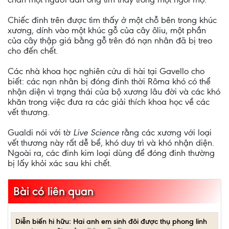
Chiếc đinh trên được tìm thấy ở một chỗ bên trong khúc
xương, dính vào một khúc gỗ của cây ôliu, một phần
của cây thập giá bằng gỗ trên đó nạn nhân đã bị treo
cho đến chết.
Các nhà khoa học nghiên cứu di hài tại Gavello cho
biết: các nạn nhân bị đóng đinh thời Rôma khó có thể
nhận diện vì trạng thái của bộ xương lâu đời và các khó
khăn trong việc đưa ra các giải thích khoa học về các
vết thương.
Gualdi nói với tờ
Live Science
rằng các xương với loại
vết thương này rất dễ bể, khó duy trì và khó nhận diện.
Ngoài ra, các đinh kim loại dùng để đóng đinh thường
bị lấy khỏi xác sau khi chết.
Bài có liên quan
Diễn biến hi hữu: Hai anh em sinh đôi được thụ phong linh