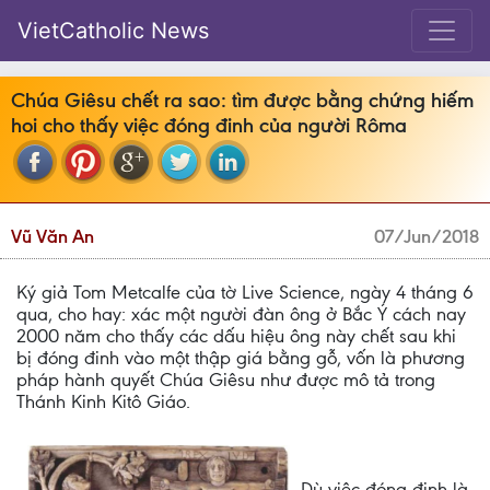
VietCatholic News
Chúa Giêsu chết ra sao: tìm được bằng chứng hiếm
hoi cho thấy việc đóng đinh của người Rôma
Vũ Văn An
07/Jun/2018
Ký giả Tom Metcalfe của tờ Live Science, ngày 4 tháng 6
qua, cho hay: xác một người đàn ông ở Bắc Ý cách nay
2000 năm cho thấy các dấu hiệu ông này chết sau khi
bị đóng đinh vào một thập giá bằng gỗ, vốn là phương
pháp hành quyết Chúa Giêsu như được mô tả trong
Thánh Kinh Kitô Giáo.
Dù việc đóng đinh là