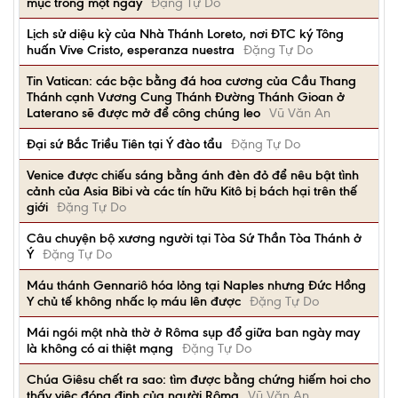
mục trong một ngày
Đặng Tự Do
Lịch sử diệu kỳ của Nhà Thánh Loreto, nơi ĐTC ký Tông
huấn Vive Cristo, esperanza nuestra
Đặng Tự Do
Tin Vatican: các bậc bằng đá hoa cương của Cầu Thang
Thánh cạnh Vương Cung Thánh Đường Thánh Gioan ở
Laterano sẽ được mở để công chúng leo
Vũ Văn An
Đại sứ Bắc Triều Tiên tại Ý đào tẩu
Đặng Tự Do
Venice được chiếu sáng bằng ánh đèn đỏ để nêu bật tình
cảnh của Asia Bibi và các tín hữu Kitô bị bách hại trên thế
giới
Đặng Tự Do
Câu chuyện bộ xương người tại Tòa Sứ Thần Tòa Thánh ở
Ý
Đặng Tự Do
Máu thánh Gennariô hóa lỏng tại Naples nhưng Đức Hồng
Y chủ tế không nhấc lọ máu lên được
Đặng Tự Do
Mái ngói một nhà thờ ở Rôma sụp đổ giữa ban ngày may
là không có ai thiệt mạng
Đặng Tự Do
Chúa Giêsu chết ra sao: tìm được bằng chứng hiếm hoi cho
thấy việc đóng đinh của người Rôma
Vũ Văn An