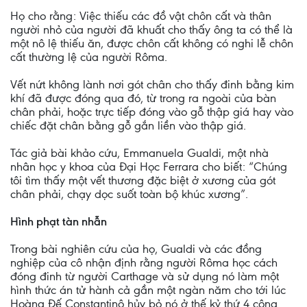
Họ cho rằng: Việc thiếu các đồ vật chôn cất và thân
người nhỏ của người đã khuất cho thấy ông ta có thể là
một nô lệ thiếu ăn, được chôn cất không có nghi lễ chôn
cất thường lệ của người Rôma.
Vết nứt không lành nơi gót chân cho thấy đinh bằng kim
khí đã được đóng qua đó, từ trong ra ngoài của bàn
chân phải, hoặc trực tiếp đóng vào gỗ thập giá hay vào
chiếc đặt chân bằng gỗ gắn liền vào thập giá.
Tác giả bài khảo cứu, Emmanuela Gualdi, một nhà
nhân học y khoa của Đại Học Ferrara cho biết: “Chúng
tôi tìm thấy một vết thương đặc biệt ở xương của gót
chân phải, chạy dọc suốt toàn bộ khúc xương”.
Hình phạt tàn nhẫn
Trong bài nghiên cứu của họ, Gualdi và các đồng
nghiệp của cô nhận định rằng người Rôma học cách
đóng đinh từ người Carthage và sử dụng nó làm một
hình thức án tử hành cả gần một ngàn năm cho tới lúc
Hoàng Đế Constantinô hủy bỏ nó ở thế kỷ thứ 4 công