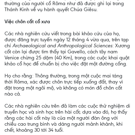
thường của người cổ Rôma như đã được ghi lại trong
Thánh Kinh về vụ hành quyết Chúa Giêsu.
Việc chôn cất cổ xưa
Các nhà nghiên cứu viết trong bài khảo cứu của họ,
được đăng trực tuyến ngày 12 tháng 4 vừa qua, trên tạp
chí
Archaeological and Anthropological Sciences
: Xương
cốt còn lại được tìm thấy tại Gavello, cách tây nam
Venice chừng 25 dặm (40 Km), trong các cuộc khai quật
khảo cổ học để chuẩn bị cho việc đặt một đường cống.
Họ cho rằng: Thông thường, trong một cuộc mai táng
thời Rôma, xác được chôn trực tiếp xuống đất, thay vì
đặt trong một ngôi mộ, và không có món đồ chôn cất
nào cả.
Các nhà nghiên cứu trên đã làm các cuộc thử nghiệm di
truyền học và sinh học trên hài cốt; dựa vào đó, họ thấy
rằng các hài cốt này là của một người đàn ông với
chiều cao trung bình và dáng người mảnh khảnh, khi
chết, khoảng 30 tới 34 tuổi.