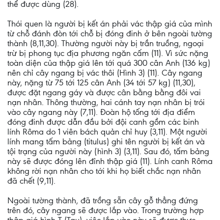
thể được dùng (28).
Thói quen là người bị kết án phải vác thập giá của mình
từ chỗ đánh đòn tới chỗ bị đóng đinh ở bên ngoài tường
thành (8,11,30). Thường người này bị trần truồng, ngoại
trừ bị phong tục địa phương ngăn cấm (11). Vì sức nặng
toàn diện của thập giá lên tới quá 300 cân Anh (136 kg)
nên chỉ cây ngang bị vác thôi (Hình 3) (11). Cây ngang
này, nặng từ 75 tới 125 cân Anh (34 tới 57 kg) (11,30),
được đặt ngang gáy và được cân bằng bằng đôi vai
nạn nhân. Thông thường, hai cánh tay nạn nhân bị trói
vào cây ngang này (7,11). Đoàn hộ tống tới địa điểm
đóng đinh được dẫn đầu bởi đội canh gồm các binh
lính Rôma do 1 viên bách quản chỉ huy (3,11). Một người
lính mang tấm bảng (titulus) ghi tên người bị kết án và
tội trạng của người này (hình 3) (3,11). Sau đó, tấm bảng
này sẽ được đóng lên đỉnh thập giá (11). Lính canh Rôma
không rời nạn nhân cho tới khi họ biết chắc nạn nhân
đã chết (9,11).
Ngoài tường thành, đã trồng sẵn cây gỗ thẳng đứng
trên đó, cây ngang sẽ được lắp vào. Trong trường hợp