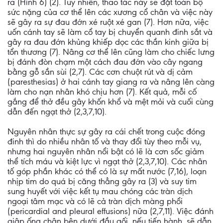
ra (Hình 6) (2). Tuy nhiên, thao tác này sẽ đặt toàn bộ
sức nặng của cơ thể lên các xương cổ chân và việc này
sẽ gây ra sự đau đớn xé ruột xé gan (7). Hơn nữa, việc
uốn cánh tay sẽ làm cổ tay bị chuyển quanh đinh sắt và
gây ra đau đớn khủng khiếp dọc các thần kinh giữa bị
tổn thương (7). Nâng cơ thể lên cũng làm cho chiếc lưng
bị đánh đòn chạm một cách đau đớn vào cây ngang
bằng gỗ sần sùi (2,7). Các cơn chuột rút và dị cảm
(paresthesias) ở hai cánh tay giang ra và nâng lên càng
làm cho nạn nhân khó chịu hơn (7). Kết quả, mỗi cố
gắng để thở đều gây khốn khổ và mệt mỏi và cuối cùng
dẫn đến ngạt thở (2,3,7,10).
Nguyên nhân thực sự gây ra cái chết trong cuộc đóng
đinh thì do nhiều nhân tố và thay đổi tùy theo mỗi vụ,
nhưng hai nguyên nhân nổi bật có lẽ là cơn sốc giảm
thể tích máu và kiệt lực vì ngạt thở (2,3,7,10). Các nhân
tố góp phần khác có thể có là sự mất nước (7,16), loạn
nhịp tim do quá bị căng thẳng gây ra (3) và suy tim
sung huyết với việc kết tụ mau chóng các tràn dịch
ngoại tâm mạc và có lẽ cả tràn dịch màng phổi
(pericardial and pleural effusions) nữa (2,7,11). Việc đánh
giập ống chân bên dưới đầu gối, nếu tiến hành, sẽ dẫn