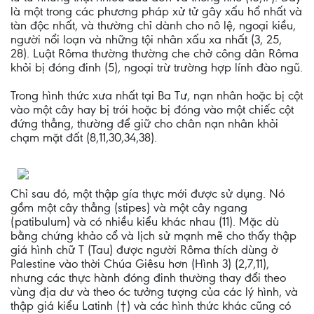
là một trong các phương pháp xử tử gây xấu hổ nhất và
tàn độc nhất, và thường chỉ dành cho nô lệ, ngoại kiều,
người nổi loạn và những tội nhân xấu xa nhất (3, 25,
28). Luật Rôma thường thường che chở công dân Rôma
khỏi bị đóng đinh (5), ngoại trừ trường hợp lính đào ngũ.
Trong hình thức xưa nhất tại Ba Tư, nạn nhân hoặc bị cột
vào một cây hay bị trói hoặc bị đóng vào một chiếc cột
đứng thẳng, thường để giữ cho chân nạn nhân khỏi
chạm mặt đất (8,11,30,34,38).
Chỉ sau đó, một thập gía thực mới được sử dụng. Nó
gồm một cây thẳng (stipes) và một cây ngang
(patibulum) và có nhiều kiểu khác nhau (11). Mặc dù
bằng chứng khảo cổ và lịch sử mạnh mẽ cho thấy thập
giá hình chữ T (Tau) được người Rôma thích dùng ở
Palestine vào thời Chúa Giêsu hơn (Hình 3) (2,7,11),
nhưng các thực hành đóng đinh thường thay đổi theo
vùng địa dư và theo óc tưởng tượng của các lý hình, và
thập giá kiểu Latinh (†) và các hình thức khác cũng có