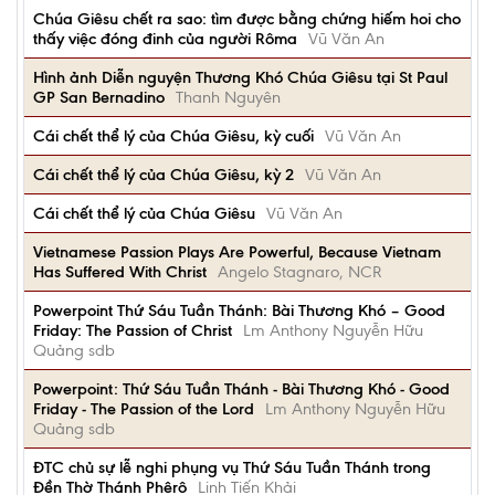
Chúa Giêsu chết ra sao: tìm được bằng chứng hiếm hoi cho
thấy việc đóng đinh của người Rôma
Vũ Văn An
Hình ảnh Diễn nguyện Thương Khó Chúa Giêsu tại St Paul
GP San Bernadino
Thanh Nguyên
Cái chết thể lý của Chúa Giêsu, kỳ cuối
Vũ Văn An
Cái chết thể lý của Chúa Giêsu, kỳ 2
Vũ Văn An
Cái chết thể lý của Chúa Giêsu
Vũ Văn An
Vietnamese Passion Plays Are Powerful, Because Vietnam
Has Suffered With Christ
Angelo Stagnaro, NCR
Powerpoint Thứ Sáu Tuần Thánh: Bài Thương Khó – Good
Friday: The Passion of Christ
Lm Anthony Nguyễn Hữu
Quảng sdb
Powerpoint: Thứ Sáu Tuần Thánh - Bài Thương Khó - Good
Friday - The Passion of the Lord
Lm Anthony Nguyễn Hữu
Quảng sdb
ĐTC chủ sự lễ nghi phụng vụ Thứ Sáu Tuần Thánh trong
Đền Thờ Thánh Phêrô
Linh Tiến Khải