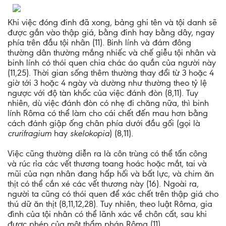
Khi việc đóng đinh đã xong, bảng ghi tên và tội danh sẽ
được gắn vào thập giá, bằng đinh hay bằng dây, ngay
phía trên đầu tội nhân (11). Binh lính và đám đông
thường dân thường mắng nhiếc và chế giễu tội nhân và
binh lính có thói quen chia chác áo quần của người này
(11,25). Thời gian sống thêm thường thay đổi từ 3 hoặc 4
giờ tới 3 hoặc 4 ngày và dường như thường theo tỷ lệ
ngược với độ tàn khốc của việc đánh đòn (8,11). Tuy
nhiên, dù việc đánh đòn có nhẹ đi chăng nữa, thì binh
lính Rôma có thể làm cho cái chết đến mau hơn bằng
cách đánh giập ống chân phía dưới đầu gối (gọi là
crurifragium
hay
skelokopia
) (8,11).
Việc cũng thường diễn ra là côn trùng có thể tấn công
và rúc rỉa các vết thương toang hoác hoặc mắt, tai và
mũi của nạn nhân đang hấp hối và bất lực, và chim ăn
thịt có thể cắn xé các vết thương này (16). Ngoài ra,
người ta cũng có thói quen để xác chết trên thập giá cho
thú dữ ăn thịt (8,11,12,28). Tuy nhiên, theo luật Rôma, gia
đình của tội nhân có thể lãnh xác về chôn cất, sau khi
được phép của một thẩm phán Rôma (11).