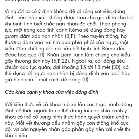
Vì người ta có ý định không để ai sống sót việc đóng
đinh, nên thân xác không được trao cho gia đình cho tới
khi binh lính biết chắc nạn nhân đã chết. Theo phong
tục, một trong các lính canh Rôma sẽ dùng đòng hay
gươm đâm xác nạn nhân (8,11). Theo truyền thống, họ
thường đâm vào trái tim qua phía phải của ngực, một
kiểu đâm chết người mà hầu hết binh lính Rôma đều
được học qua (11). Khăn Liệm Turin làm chứng cho kiểu
gây thương tích này (5,11,22). Ngoài ra, cái đòng tiêu
chuẩn của lục quân, dài khoảng 1.5 tới 1.8 mét (30), có
thể đụng tới ngực nạn nhân bị đóng đinh vào loại thập
giá hình chữ T một cách dễ dàng (11).
Các khía cạnh y khoa của việc đóng đinh
Với kiến thức về cả khoa mổ xẻ lẫn các thực hành đóng
đinh cổ thời, người ta có thể dựng lại các khía cạnh y
khoa có thể có trong hình thức hành quyết chầm chậm
này. Mỗi vết thương đều nhằm gây cơn thống khổ cực
độ, và các nguyên nhân góp phần gây nên cái chết thì
khá nhiều.