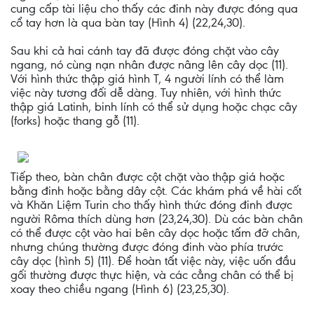
cung cấp tài liệu cho thấy các đinh này được đóng qua
cổ tay hơn là qua bàn tay (Hình 4) (22,24,30).
Sau khi cả hai cánh tay đã được đóng chặt vào cây
ngang, nó cùng nạn nhân được nâng lên cây dọc (11).
Với hình thức thập giá hình T, 4 người lính có thể làm
việc này tương đối dễ dàng. Tuy nhiên, với hình thức
thập giá Latinh, binh lính có thể sử dụng hoặc chạc cây
(forks) hoặc thang gỗ (11).
Tiếp theo, bàn chân được cột chặt vào thập giá hoặc
bằng đinh hoặc bằng dây cột. Các khám phá về hài cốt
và Khăn Liệm Turin cho thấy hình thức đóng đinh được
người Rôma thích dùng hơn (23,24,30). Dù các bàn chân
có thể được cột vào hai bên cây dọc hoặc tấm đỡ chân,
nhưng chúng thường được đóng đinh vào phía trước
cây dọc (hình 5) (11). Để hoàn tất việc này, việc uốn đầu
gối thường được thực hiện, và các cẳng chân có thể bị
xoay theo chiều ngang (Hình 6) (23,25,30).