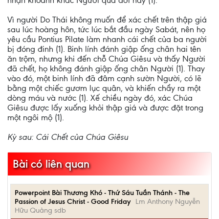
nhận khoảnh khắc Người qua đời này (1).
Vì người Do Thái không muốn để xác chết trên thập giá
sau lúc hoàng hôn, tức lúc bắt đầu ngày Sabát, nên họ
yêu cầu Pontius Pilate làm nhanh cái chết của ba người
bị đóng đinh (1). Binh lính đánh giập ống chân hai tên
ăn trộm, nhưng khi đến chỗ Chúa Giêsu và thấy Người
đã chết, họ không đánh giập ống chân Người (1). Thay
vào đó, một binh lính đã đâm cạnh sườn Người, có lẽ
bằng một chiếc gươm lục quân, và khiến chẩy ra một
dòng máu và nước (1). Xế chiều ngày đó, xác Chúa
Giêsu được lấy xuống khỏi thập giá và được đặt trong
một ngôi mộ (1).
Kỳ sau: Cái Chết của Chúa Giêsu
Bài có liên quan
Powerpoint Bài Thương Khó - Thứ Sáu Tuần Thánh - The
Passion of Jesus Christ - Good Friday
Lm Anthony Nguyễn
Hữu Quảng sdb