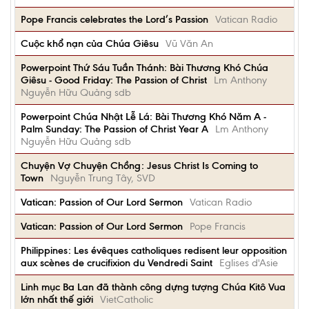
Pope Francis celebrates the Lord’s Passion
Vatican Radio
Cuộc khổ nạn của Chúa Giêsu
Vũ Văn An
Powerpoint Thứ Sáu Tuần Thánh: Bài Thương Khó Chúa
Giêsu - Good Friday: The Passion of Christ
Lm Anthony
Nguyễn Hữu Quảng sdb
Powerpoint Chúa Nhật Lễ Lá: Bài Thương Khó Năm A -
Palm Sunday: The Passion of Christ Year A
Lm Anthony
Nguyễn Hữu Quảng sdb
Chuyện Vợ Chuyện Chồng: Jesus Christ Is Coming to
Town
Nguyễn Trung Tây, SVD
Vatican: Passion of Our Lord Sermon
Vatican Radio
Vatican: Passion of Our Lord Sermon
Pope Francis
Philippines: Les évêques catholiques redisent leur opposition
aux scènes de crucifixion du Vendredi Saint
Eglises d'Asie
Linh mục Ba Lan đã thành công dựng tượng Chúa Kitô Vua
lớn nhất thế giới
VietCatholic