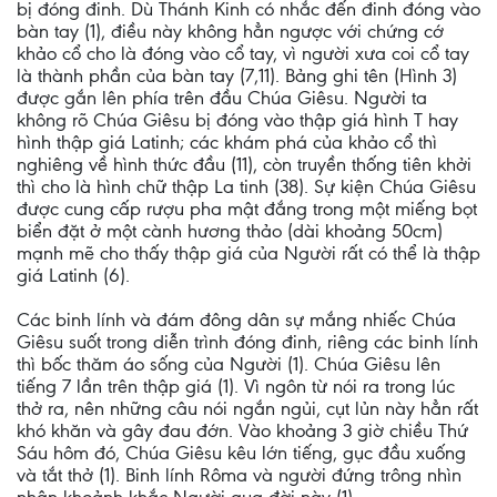
bị đóng đinh. Dù Thánh Kinh có nhắc đến đinh đóng vào
bàn tay (1), điều này không hẳn ngược với chứng cớ
khảo cổ cho là đóng vào cổ tay, vì người xưa coi cổ tay
là thành phần của bàn tay (7,11). Bảng ghi tên (Hình 3)
được gắn lên phía trên đầu Chúa Giêsu. Người ta
không rõ Chúa Giêsu bị đóng vào thập giá hình T hay
hình thập giá Latinh; các khám phá của khảo cổ thì
nghiêng về hình thức đầu (11), còn truyền thống tiên khởi
thì cho là hình chữ thập La tinh (38). Sự kiện Chúa Giêsu
được cung cấp rượu pha mật đắng trong một miếng bọt
biển đặt ở một cành hương thảo (dài khoảng 50cm)
mạnh mẽ cho thấy thập giá của Người rất có thể là thập
giá Latinh (6).
Các binh lính và đám đông dân sự mắng nhiếc Chúa
Giêsu suốt trong diễn trình đóng đinh, riêng các binh lính
thì bốc thăm áo sống của Người (1). Chúa Giêsu lên
tiếng 7 lần trên thập giá (1). Vì ngôn từ nói ra trong lúc
thở ra, nên những câu nói ngắn ngủi, cụt lủn này hẳn rất
khó khăn và gây đau đớn. Vào khoảng 3 giờ chiều Thứ
Sáu hôm đó, Chúa Giêsu kêu lớn tiếng, gục đầu xuống
và tắt thở (1). Binh lính Rôma và người đứng trông nhìn