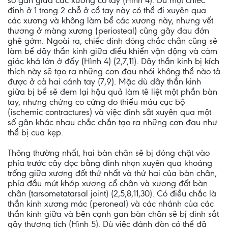
số gân giữa các xương cổ tay (Hình 4). Dù một chiếc
đinh ở 1 trong 2 chỗ ở cổ tay này có thể đi xuyên qua
các xương và không làm bể các xương này, nhưng vết
thương ở màng xương (periosteal) cũng gây đau đớn
ghê gớm. Ngoài ra, chiếc đinh đóng chắc chắn cũng sẽ
làm bể dây thần kinh giữa điều khiển vận động và cảm
giác khá lớn ở đấy (Hình 4) (2,7,11). Dây thần kinh bị kích
thích này sẽ tạo ra những cơn đau nhói không thể nào tả
được ở cả hai cánh tay (7,9). Mặc dù dây thần kinh
giữa bị bể sẽ đem lại hậu quả làm tê liệt một phần bàn
tay, nhưng chứng co cứng do thiếu máu cục bộ
(ischemic contractures) và việc đinh sắt xuyên qua một
số gân khác nhau chắc chắn tạo ra những cơn đau như
thể bị cua kẹp.
Thông thường nhất, hai bàn chân sẽ bị đóng chặt vào
phía trước cây dọc bằng đinh nhọn xuyên qua khoảng
trống giữa xương đốt thứ nhất và thứ hai của bàn chân,
phía đầu mút khớp xương cổ chân và xương đốt bàn
chân (tarsometatarsal joint) (2,5,8,11,30). Có điều chắc là
thần kinh xương mác (peroneal) và các nhánh của các
thần kinh giữa và bên cạnh gan bàn chân sẽ bị đinh sắt
gây thương tích (Hình 5). Dù việc đánh đòn có thể đã