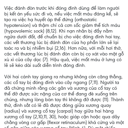
Việc đánh đòn trước khi đóng đinh dùng để làm người
bị kết án yếu sức đi và, nếu việc mất máu đáng kể, sẽ
tạo ra việc hạ huyết áp thế đứng (orthostatic
hypotension) và thậm chí cả cơn sốc giảm thể tích máu
(hypovolemic sock) (8,12). Khi nạn nhân bị đẩy nằm
ngửa dưới đất, để chuẩn bị cho việc đóng đinh hai tay,
các vết thương lúc bị đánh đòn của họ phần lớn sẽ lại
toác ra và bị nhiễm bụi (2,16). Hơn nữa, với mỗi hơi thở,
các vết thương lúc bị đánh đòn còn bị cọ xát vào mặt gỗ
xù xì của cây dọc (7). Hậu quả, việc mất máu ở lưng có
lẽ sẽ kéo dài suốt diễn trình đóng đinh.
Với hai cánh tay giang ra nhưng không còn căng thẳng,
các cổ tay bị đóng đinh vào cây ngang (7,11). Người ta
đã chứng minh rằng các gân và xương của cổ tay có
thể đỡ được sức nặng của cơ thể đang đè xuống trên
chúng, nhưng lòng bàn tay thì không đỡ được (11). Thành
thử, đinh sắt có lẽ đã được đóng giữa xương quay
(radius) và xương cổ tay (carpal) hay giữa hai hàng
xương cổ tay (2,10,11, 30), hoặc giáp cận hoặc qua dây
chằng vòng cơ gấp (flexor retinaculum) khá cứng và một