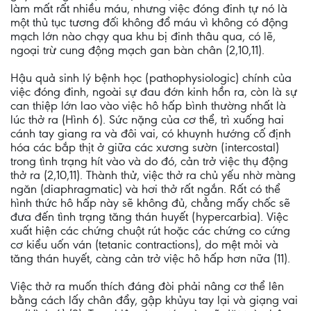
làm mất rất nhiều máu, nhưng việc đóng đinh tự nó là
một thủ tục tương đối không đổ máu vì không có động
mạch lớn nào chạy qua khu bị đinh thâu qua, có lẽ,
ngoại trừ cung động mạch gan bàn chân (2,10,11).
Hậu quả sinh lý bệnh học (pathophysiologic) chính của
việc đóng đinh, ngoài sự đau đớn kinh hồn ra, còn là sự
can thiệp lớn lao vào việc hô hấp bình thường nhất là
lúc thở ra (Hình 6). Sức nặng của cơ thể, trì xuống hai
cánh tay giang ra và đôi vai, có khuynh hướng cố định
hóa các bắp thịt ở giữa các xương sườn (intercostal)
trong tình trạng hít vào và do đó, cản trở việc thụ động
thở ra (2,10,11). Thành thử, việc thở ra chủ yếu nhờ màng
ngăn (diaphragmatic) và hơi thở rất ngắn. Rất có thể
hình thức hô hấp này sẽ không đủ, chẳng mấy chốc sẽ
đưa đến tình trạng tăng thán huyết (hypercarbia). Việc
xuất hiện các chứng chuột rút hoặc các chứng co cứng
cơ kiểu uốn ván (tetanic contractions), do mệt mỏi và
tăng thán huyết, càng cản trở việc hô hấp hơn nữa (11).
Việc thở ra muốn thích đáng đòi phải nâng cơ thể lên
bằng cách lấy chân đẩy, gập khủyu tay lại và giạng vai