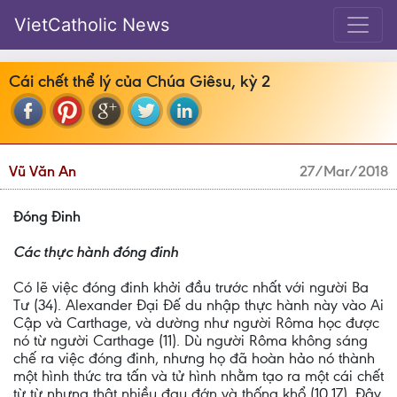
VietCatholic News
Cái chết thể lý của Chúa Giêsu, kỳ 2
Vũ Văn An
27/Mar/2018
Đóng Đinh
Các thực hành đóng đinh
Có lẽ việc đóng đinh khởi đầu trước nhất với người Ba
Tư (34). Alexander Đại Đế du nhập thực hành này vào Ai
Cập và Carthage, và dường như người Rôma học được
nó từ người Carthage (11). Dù người Rôma không sáng
chế ra việc đóng đinh, nhưng họ đã hoàn hảo nó thành
một hình thức tra tấn và tử hình nhằm tạo ra một cái chết
từ từ nhưng thật nhiều đau đớn và thống khổ (10,17). Đây