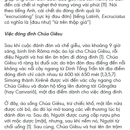
đến cái chết vì nghẹt thở trong vòng vài phút (11). Nói
theo tiếng Anh, cái chết do đóng đinh quả là
“excruciating” (cực kỳ đau đớn) (tiếng Latinh,
Excruciatus
có nghĩa là (đau như) “từ trên thập giá”).
Việc đóng đinh Chúa Giêsu
Sau khi cuộc đánh đòn và chế giễu, vào khoảng 9 giờ
sáng, binh lính Rôma mặc áo lại cho Chúa Giêsu, rồi
điệu Người và hai tên ăn trộm đi đóng đinh (1). Chúa
Giêsu rõ ràng bị đuối sức do trận đòn đau điếng đến nỗi
không vác nổi cây ngang từ Dinh Tổng Trấn tới địa điểm
đóng đinh chỉ cách nhau từ 600 tới 650 mét (1,3,5,7).
Simong thành Xirênê được vời đến vác cây ngang cho
Chúa Giêsu và đoàn hộ tống lên đường tới Gôngôta
(hay Canvariô), một địa điểm dành cho việc đóng đinh.
Ở đây, áo sống Chúa Giêsu, trừ chiếc khố, một lần nữa
được cởi bỏ, do đó lại mở toang các vết thương lúc bị
đánh đòn ra. Sau đó, Người được cung cấp rượu pha
với mộc dược (mật), nhưng, sau khi nếm nó, Người từ
chối uống (1). Sau cùng, Chúa Giêsu và hai tên ăn trộm