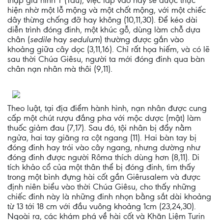
thập giá hình T (Tau), việc lắp vào này sẽ được thực
hiện nhờ một lỗ mộng và một chốt mộng, với một chiếc
dây thừng chống đỡ hay không (10,11,30). Để kéo dài
diễn trình đóng đinh, một khúc gỗ, dùng làm chỗ dựa
chân (
sedile
hay
sedulum
) thường được gắn vào
khoảng giữa cây dọc (3,11,16). Chỉ rất họa hiếm, và có lẽ
sau thời Chúa Giêsu, người ta mới đóng đinh qua bàn
chân nạn nhân mà thôi (9,11).
Theo luật, tại địa điểm hành hình, nạn nhân được cung
cấp một chút rượu đắng pha với mộc dược (mật) làm
thuốc giảm đau (7,17). Sau đó, tội nhân bị đẩy nằm
ngửa, hai tay giăng ra cột ngang (11). Hai bàn tay bị
đóng đinh hay trói vào cây ngang, nhưng dường như
đóng đinh được người Rôma thích dùng hơn (8,11). Di
tích khảo cổ của một thân thể bị đóng đinh, tìm thấy
trong một bình đựng hài cốt gần Giêrusalem và được
định niên biểu vào thời Chúa Giêsu, cho thấy những
chiếc đinh này là những đinh nhọn bằng sắt dài khoảng
từ 13 tới 18 cm với đầu vuông khoảng 1cm (23,24,30).
Ngoài ra, các khám phá về hài cốt và Khăn Liệm Turin