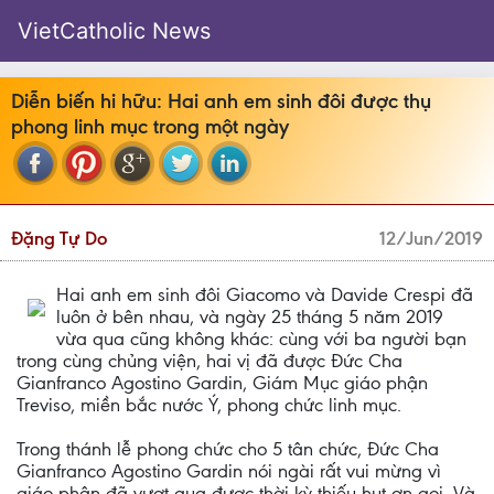
VietCatholic News
Diễn biến hi hữu: Hai anh em sinh đôi được thụ
phong linh mục trong một ngày
Đặng Tự Do
12/Jun/2019
Hai anh em sinh đôi Giacomo và Davide Crespi đã
luôn ở bên nhau, và ngày 25 tháng 5 năm 2019
vừa qua cũng không khác: cùng với ba người bạn
trong cùng chủng viện, hai vị đã được Đức Cha
Gianfranco Agostino Gardin, Giám Mục giáo phận
Treviso, miền bắc nước Ý, phong chức linh mục.
Trong thánh lễ phong chức cho 5 tân chức, Đức Cha
Gianfranco Agostino Gardin nói ngài rất vui mừng vì
giáo phận đã vượt qua được thời kỳ thiếu hụt ơn gọi. Và