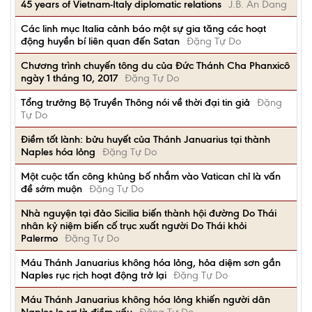
45 years of Vietnam-Italy diplomatic relations
J.B. An Dang
Các linh mục Italia cảnh báo một sự gia tăng các hoạt
động huyền bí liên quan đến Satan
Đặng Tự Do
Chương trình chuyến tông du của Đức Thánh Cha Phanxicô
ngày 1 tháng 10, 2017
Đặng Tự Do
Tổng trưởng Bộ Truyền Thông nói về thời đại tin giả
Đặng
Tự Do
Điềm tốt lành: bửu huyết của Thánh Januarius tại thành
Naples hóa lỏng
Đặng Tự Do
Một cuộc tấn công khủng bố nhắm vào Vatican chỉ là vấn
đề sớm muộn
Đặng Tự Do
Nhà nguyện tại đảo Sicilia biến thành hội đường Do Thái
nhân kỷ niệm biến cố trục xuất người Do Thái khỏi
Palermo
Đặng Tự Do
Máu Thánh Januarius không hóa lỏng, hỏa diệm sơn gần
Naples rục rịch hoạt động trở lại
Đặng Tự Do
Máu Thánh Januarius không hóa lỏng khiến người dân