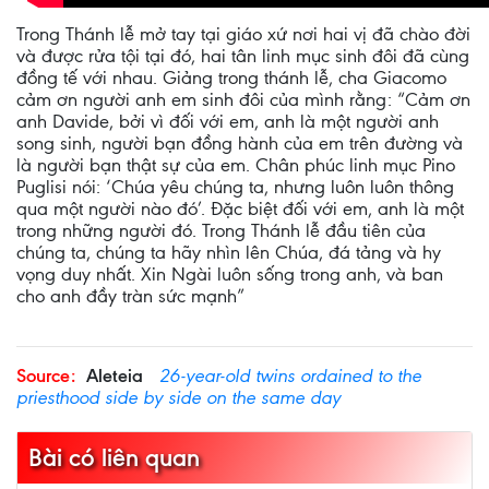
Trong Thánh lễ mở tay tại giáo xứ nơi hai vị đã chào đời
và được rửa tội tại đó, hai tân linh mục sinh đôi đã cùng
đồng tế với nhau. Giảng trong thánh lễ, cha Giacomo
cảm ơn người anh em sinh đôi của mình rằng: “Cảm ơn
anh Davide, bởi vì đối với em, anh là một người anh
song sinh, người bạn đồng hành của em trên đường và
là người bạn thật sự của em. Chân phúc linh mục Pino
Puglisi nói: ‘Chúa yêu chúng ta, nhưng luôn luôn thông
qua một người nào đó’. Đặc biệt đối với em, anh là một
trong những người đó. Trong Thánh lễ đầu tiên của
chúng ta, chúng ta hãy nhìn lên Chúa, đá tảng và hy
vọng duy nhất. Xin Ngài luôn sống trong anh, và ban
cho anh đầy tràn sức mạnh”
Source:
Aleteia
26-year-old twins ordained to the
priesthood side by side on the same day
Bài có liên quan