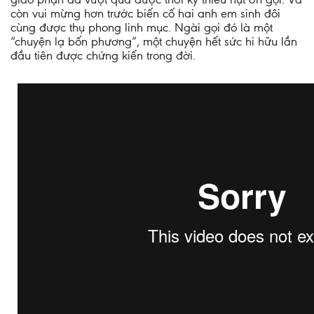
còn vui mừng hơn trước biến cố hai anh em sinh đôi
cùng được thụ phong linh mục. Ngài gọi đó là một
“chuyện lạ bốn phương”, một chuyện hết sức hi hữu lần
đầu tiên được chứng kiến trong đời.