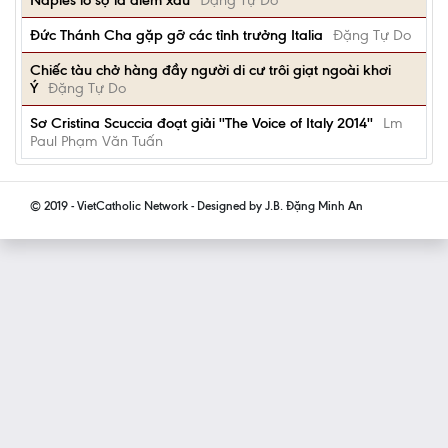
Naples lo sợ là điềm xấu
Đặng Tự Do
Đức Thánh Cha gặp gỡ các tỉnh trưởng Italia
Đặng Tự Do
Chiếc tàu chở hàng đầy người di cư trôi giạt ngoài khơi
Ý
Đặng Tự Do
Sơ Cristina Scuccia đoạt giải ''The Voice of Italy 2014''
Lm
Paul Phạm Văn Tuấn
© 2019 - VietCatholic Network - Designed by J.B. Đặng Minh An