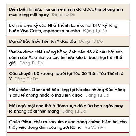
Diễn biến hi hữu: Hai anh em sinh đôi được thụ phong linh
mục trong một ngày
Đặng Tự Do
Lịch sử diệu kỳ của Nhà Thánh Loreto, nơi ĐTC ký Tông
huấn Vive Cristo, esperanza nuestra
Đặng Tự Do
Đại sứ Bắc Triều Tiên tại Ý đào tẩu
Đặng Tự Do
Venice được chiếu sáng bằng ánh đèn đỏ để nêu bật tình
cảnh của Asia Bibi và các tín hữu Kitô bị bách hại trên thế
giới
Đặng Tự Do
Câu chuyện bộ xương người tại Tòa Sứ Thần Tòa Thánh ở
Ý
Đặng Tự Do
Máu thánh Gennariô hóa lỏng tại Naples nhưng Đức Hồng
Y chủ tế không nhấc lọ máu lên được
Đặng Tự Do
Mái ngói một nhà thờ ở Rôma sụp đổ giữa ban ngày may
là không có ai thiệt mạng
Đặng Tự Do
Chúa Giêsu chết ra sao: tìm được bằng chứng hiếm hoi cho
thấy việc đóng đinh của người Rôma
Vũ Văn An