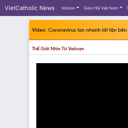
VietCatholic News
Vatican
Giáo Hội Việt Nam
Video: Coronavirus lan nhanh tới tận bên
Thế Giới Nhìn Từ Vatican