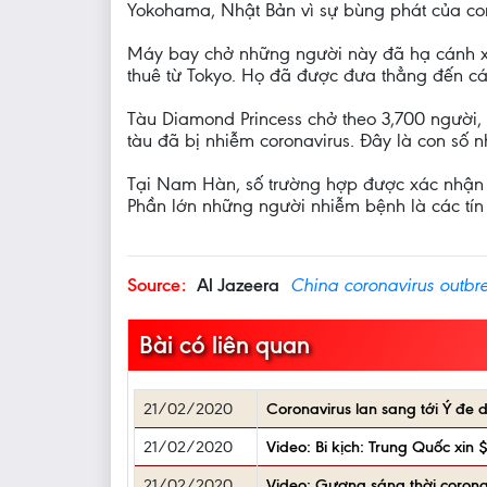
Yokohama, Nhật Bản vì sự bùng phát của cor
Máy bay chở những người này đã hạ cánh x
thuê từ Tokyo. Họ đã được đưa thẳng đến cá
Tàu Diamond Princess chở theo 3,700 người,
tàu đã bị nhiễm coronavirus. Đây là con số 
Tại Nam Hàn, số trường hợp được xác nhận n
Phần lớn những người nhiễm bệnh là các tín 
Source:
Al Jazeera
China coronavirus outbre
Bài có liên quan
21/02/2020
Coronavirus lan sang tới Ý đe 
21/02/2020
Video: Bi kịch: Trung Quốc xin
21/02/2020
Video: Gương sáng thời corona