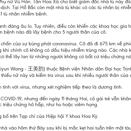
ù Phụ nữ Vũ Hán. Tân Hoa Xã cho biết giám đốc nhà tù này đã 
ng dịch. Tại Hồ Bắc còn một nhà tù khác có các tù nhân bị nh
1 tù nhân nhiễm bệnh.
cạnh đáng âu lo. Tuy nhiên, điều còn khiến các khoa học gi
ễm bệnh nào đã lây bệnh cho 5 người thân của cô.
m chấn của sự bùng phát coronavirus. Cô đã đi 675 km về p
g khi chính cô không có dấu hiệu nhiễm trùng nào. Các nhà 
ó thể lây lan từ những người không có bất cứ triệu chứng nà
eiyun Wang - 王美韵) thuộc Bệnh viện Nhân dân Đại học Trị
thiếu nữ này và kiểm tra virus sau khi nhiều người thân của 
ính với virus, nhưng xét nghiệm tiếp theo là dương tính.
COVID-19, nhưng đến ngày 11 tháng Hai, cô gái trẻ vẫn khôn
c triệu chứng hô hấp, như ho hoặc viêm họng.
bố trên Tạp chí của Hiệp hội Y khoa Hoa Kỳ.
à vào hôm thứ Bảy sau khi bị mắc kẹt hai tuần trên một tàu