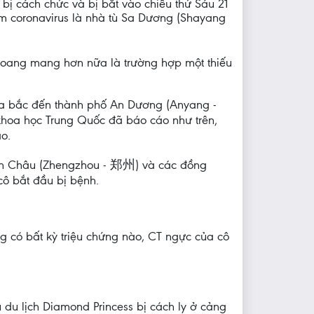
bị cách chức và bị bắt vào chiều thứ Sáu 21
iễm coronavirus là nhà tù Sa Dương (Shayang
a hoang mang hơn nữa là trường hợp một thiếu
hía bắc đến thành phố An Dương (Anyang -
khoa học Trung Quốc đã báo cáo như trên,
o.
nh Châu (Zhengzhou - 郑州) và các đồng
cô bắt đầu bị bệnh.
g có bất kỳ triệu chứng nào, CT ngực của cô
 du lịch Diamond Princess bị cách ly ở cảng