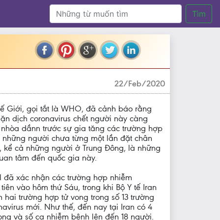
Tìm
22/Feb/2020
ế Giới, gọi tắt là WHO, đã cảnh báo rằng
n dịch coronavirus chết người này càng
nhòa dầnn trước sự gia tăng các trường hợp
 những người chưa từng một lần đặt chân
, kể cả những người ở Trung Đông, là những
 quan tâm đến quốc gia này.
el đã xác nhận các trường hợp nhiễm
tiên vào hôm thứ Sáu, trong khi Bộ Y tế Iran
 hai trường hợp tử vong trong số 13 trường
avirus mới. Như thế, đến nay tại Iran có 4
ong và số ca nhiễm bệnh lên đến 18 người.