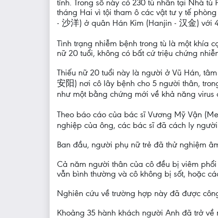
tỉnh. Trong số này có 230 tù nhân tại Nhà t
tháng Hai vì tội tham ô các vật tư y tế phò
- 沙洋) ở quân Hán Kim (Hanjin - 汉金) với 4
Tình trạng nhiễm bệnh trong tù là một khía 
nữ 20 tuổi, không có bất cứ triệu chứng nhi
Thiếu nữ 20 tuổi này là người ở Vũ Hán, tâ
安阳) nơi cô lây bệnh cho 5 người thân, tron
như một bằng chứng mới về khả năng virus c
Theo báo cáo của bác sĩ Vương Mỹ Vận (M
nghiệp của ông, các bác sĩ đã cách ly người 
Ban đầu, người phụ nữ trẻ đã thử nghiệm âm t
Cả năm người thân của cô đều bị viêm phổi 
vẫn bình thường và cô không bị sốt, hoặc cá
Nghiên cứu về trường hợp này đã được công 
Khoảng 35 hành khách người Anh đã trở về nh