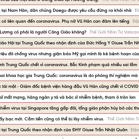
t tại Nam Hàn, dân chúng Daegu được yêu cầu đừng ra khỏi nhà
Đ
 có liên quan đến coronavirus. Phụ nữ Vũ Hán can đảm lên tiếng
Đặ
 Lương có phải là người Công Giáo không?
Thế Giới Nhìn Từ Vatican
Giáo Hội tại Trung Quốc theo nhận định của Đức Hồng Y Giuse Trần 
triệu đô chống virus nhưng giận báo Mỹ gọi mình là kẻ bệnh hoạn c
h Trung Quốc chết vì coronavirus. Bắc Kinh phạm quá nhiều sai lầm
 hai khoa học gia Trung Quốc: coronavirus là do phòng thí nghiệm mà
 tái mặt - Giám đốc bệnh viện hàng đầu Vũ Hán cũng chết vì COVID
sĩ mất mạng, hàng ngàn y tá và bác sĩ nhiễm bệnh, tham ô tràn lan
nhiễm virus tại Singapore tăng gấp đôi, tổng giáo phận hủy bỏ các th
iấy bạc mới. Cầm tiền cũng có thể bị lây nhiễm virus.
Thế Giới Nhìn T
i tại Trung Quốc theo nhận định của ĐHY Giuse Trần Nhật Quân
Đặn