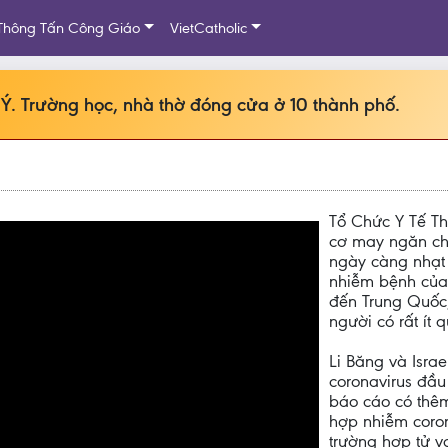
Thông Tấn Công Giáo
VietCatholic
 Ý. Trường học, nhà thờ đóng cửa ở 10 thành phố.
Tổ Chức Y Tế Th
cơ may ngăn chặ
ngày càng nhạt 
nhiễm bệnh của
đến Trung Quốc
người có rất ít
Li Băng và Isra
coronavirus đầu 
báo cáo có thêm
hợp nhiễm coron
trường hợp tử v