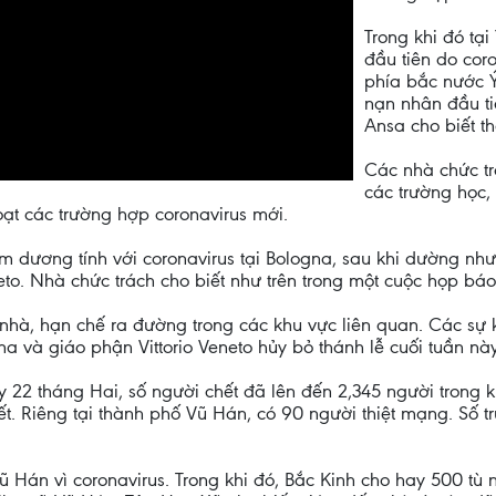
Trong khi đó tại
đầu tiên do cor
phía bắc nước Ý
nạn nhân đầu ti
Ansa cho biết t
Các nhà chức tr
các trường học,
loạt các trường hợp coronavirus mới.
m dương tính với coronavirus tại Bologna, sau khi dường nh
to. Nhà chức trách cho biết như trên trong một cuộc họp báo
hà, hạn chế ra đường trong các khu vực liên quan. Các sự k
a và giáo phận Vittorio Veneto hủy bỏ thánh lễ cuối tuần này
y 22 tháng Hai, số người chết đã lên đến 2,345 người trong k
ết. Riêng tại thành phố Vũ Hán, có 90 người thiệt mạng. Số
Vũ Hán vì coronavirus. Trong khi đó, Bắc Kinh cho hay 500 tù