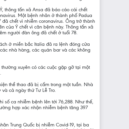
 Ý, thông tấn xã Ansa đã báo cáo cái chết
onavirus. Một bệnh nhân ở thành phố Padua
 đã chết vì nhiễm coronavirus. Ông trở thành
ên của Ý chết vì căn bệnh này. Thông tấn xã
hêm người đàn ông đã chết ở tuổi 78.
ách ở miền bắc Italia đã ra lệnh đóng cửa
 các nhà hàng, các quán bar và các không
ư thường xuyên có các cuộc gặp gỡ tại một
.
iện thể thao đã bị cấm trong một tuần. Nhà
 và cả ngày thứ Tư Lễ Tro.
hi số ca nhiễm bệnh lên tới 76,288. Như thế,
 trường hợp xác nhận nhiễm bệnh tăng 397
 nhân Trung Quốc bị nhiễm Covid-19, tại ba