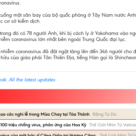
onavirus.
uống một sân bay của bộ quốc phòng ở Tây Nam nước Anh 
c cơ sở kiểm dịch.
 trong đó có 78 người Anh, khi bị cách ly ở Yokohama vào n
nhiễm coronavirus lớn nhất bên ngoài Trung Quốc đại lục.
hiễm coronavirus đã đột ngột tăng lên đến 346 người cho đ
hữu của giáo phái Tân Thiên Địa, tiếng Hàn gọi là Shincheon
ak: All the latest updates
dọa các nghi lễ trong Mùa Chay tại Tòa Thánh
Đặng Tự Do
 $100 triệu chống virus, phản ứng của Hoa Kỳ
Thế Giới Nhìn Từ Vatica
virus của một bác sĩ Công Giáo tại Hương Cảng.
Thế Giới Nhìn Từ 