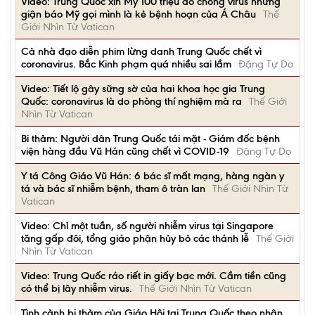
Video: Trung Quốc xin Mỹ 100 triệu đô chống virus nhưng
giận báo Mỹ gọi mình là kẻ bệnh hoạn của Á Châu
Thế
Giới Nhìn Từ Vatican
Cả nhà đạo diễn phim lừng danh Trung Quốc chết vì
coronavirus. Bắc Kinh phạm quá nhiều sai lầm
Đặng Tự Do
Video: Tiết lộ gây sững sờ của hai khoa học gia Trung
Quốc: coronavirus là do phòng thí nghiệm mà ra
Thế Giới
Nhìn Từ Vatican
Bi thảm: Người dân Trung Quốc tái mặt - Giám đốc bệnh
viện hàng đầu Vũ Hán cũng chết vì COVID-19
Đặng Tự Do
Y tá Công Giáo Vũ Hán: 6 bác sĩ mất mạng, hàng ngàn y
tá và bác sĩ nhiễm bệnh, tham ô tràn lan
Thế Giới Nhìn Từ
Vatican
Video: Chỉ một tuần, số người nhiễm virus tại Singapore
tăng gấp đôi, tổng giáo phận hủy bỏ các thánh lễ
Thế Giới
Nhìn Từ Vatican
Video: Trung Quốc ráo riết in giấy bạc mới. Cầm tiền cũng
có thể bị lây nhiễm virus.
Thế Giới Nhìn Từ Vatican
Tình cảnh bi thảm của Giáo Hội tại Trung Quốc theo nhận