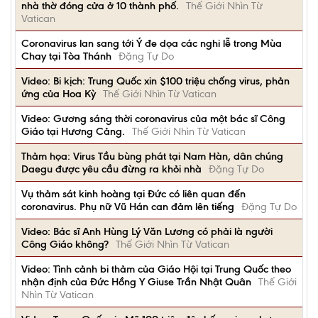
nhà thờ đóng cửa ở 10 thành phố.
Thế Giới Nhìn Từ
Vatican
Coronavirus lan sang tới Ý đe dọa các nghi lễ trong Mùa
Chay tại Tòa Thánh
Đặng Tự Do
Video: Bi kịch: Trung Quốc xin $100 triệu chống virus, phản
ứng của Hoa Kỳ
Thế Giới Nhìn Từ Vatican
Video: Gương sáng thời coronavirus của một bác sĩ Công
Giáo tại Hương Cảng.
Thế Giới Nhìn Từ Vatican
Thảm họa: Virus Tầu bùng phát tại Nam Hàn, dân chúng
Daegu được yêu cầu đừng ra khỏi nhà
Đặng Tự Do
Vụ thảm sát kinh hoàng tại Đức có liên quan đến
coronavirus. Phụ nữ Vũ Hán can đảm lên tiếng
Đặng Tự Do
Video: Bác sĩ Anh Hùng Lý Văn Lương có phải là người
Công Giáo không?
Thế Giới Nhìn Từ Vatican
Video: Tình cảnh bi thảm của Giáo Hội tại Trung Quốc theo
nhận định của Đức Hồng Y Giuse Trần Nhật Quân
Thế Giới
Nhìn Từ Vatican