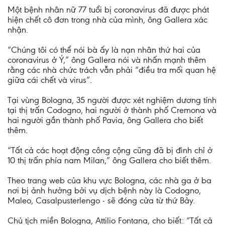
Một bệnh nhân nữ 77 tuổi bị coronavirus đã được phát
hiện chết cô đơn trong nhà của mình, ông Gallera xác
nhận.
“Chúng tôi có thể nói bà ấy là nạn nhân thứ hai của
coronavirus ở Ý,” ông Gallera nói và nhấn mạnh thêm
rằng các nhà chức trách vẫn phải “điều tra mối quan hệ
giữa cái chết và virus”.
Tại vùng Bologna, 35 người được xét nghiệm dương tính
tại thị trấn Codogno, hai người ở thành phố Cremona và
hai người gần thành phố Pavia, ông Gallera cho biết
thêm.
“Tất cả các hoạt động công cộng cũng đã bị đình chỉ ở
10 thị trấn phía nam Milan,” ông Gallera cho biết thêm.
Theo trang web của khu vực Bologna, các nhà ga ở ba
nơi bị ảnh hưởng bởi vụ dịch bệnh này là Codogno,
Maleo, Casalpusterlengo - sẽ đóng cửa từ thứ Bảy.
Chủ tịch miền Bologna, Attilio Fontana, cho biết: “Tất cả