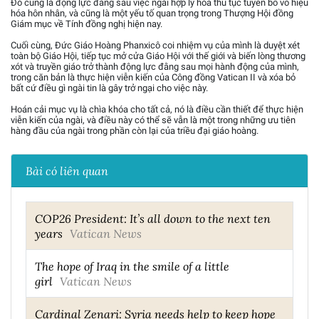
Đó cũng là động lực đằng sau việc ngài hợp lý hóa thủ tục tuyên bố vô hiệu
hóa hôn nhân, và cũng là một yếu tố quan trọng trong Thượng Hội đồng
Giám mục về Tính đồng nghị hiện nay.
Cuối cùng, Đức Giáo Hoàng Phanxicô coi nhiệm vụ của mình là duyệt xét
toàn bộ Giáo Hội, tiếp tục mở cửa Giáo Hội với thế giới và biến lòng thương
xót và truyền giáo trở thành động lực đằng sau mọi hành động của mình,
trong căn bản là thực hiện viễn kiến của Công đồng Vatican II và xóa bỏ
bất cứ điều gì ngài tin là gây trở ngại cho việc này.
Hoán cải mục vụ là chìa khóa cho tất cả, nó là điều cần thiết để thực hiện
viễn kiến của ngài, và điều này có thể sẽ vẫn là một trong những ưu tiên
hàng đầu của ngài trong phần còn lại của triều đại giáo hoàng.
Bài có liên quan
COP26 President: It’s all down to the next ten
years
Vatican News
The hope of Iraq in the smile of a little
girl
Vatican News
Cardinal Zenari: Syria needs help to keep hope