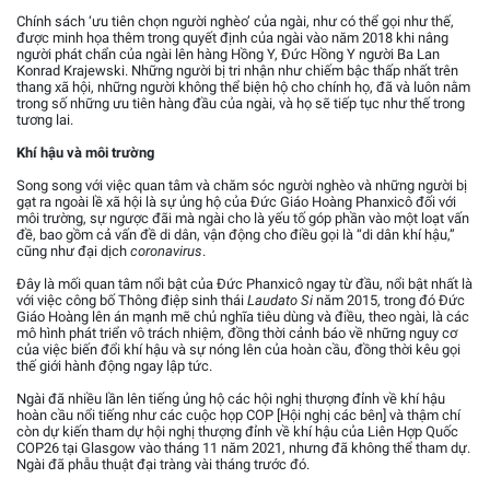
Chính sách ‘ưu tiên chọn người nghèo’ của ngài, như có thể gọi như thế,
được minh họa thêm trong quyết định của ngài vào năm 2018 khi nâng
người phát chẩn của ngài lên hàng Hồng Y, Đức Hồng Y người Ba Lan
Konrad Krajewski. Những người bị tri nhận như chiếm bậc thấp nhất trên
thang xã hội, những người không thể biện hộ cho chính họ, đã và luôn nằm
trong số những ưu tiên hàng đầu của ngài, và họ sẽ tiếp tục như thế trong
tương lai.
Khí hậu và môi trường
Song song với việc quan tâm và chăm sóc người nghèo và những người bị
gạt ra ngoài lề xã hội là sự ủng hộ của Đức Giáo Hoàng Phanxicô đối với
môi trường, sự ngược đãi mà ngài cho là yếu tố góp phần vào một loạt vấn
đề, bao gồm cả vấn đề di dân, vận động cho điều gọi là “di dân khí hậu,”
cũng như đại dịch
coronavirus
.
Đây là mối quan tâm nổi bật của Đức Phanxicô ngay từ đầu, nổi bật nhất là
với việc công bố Thông điệp sinh thái
Laudato Si
năm 2015, trong đó Đức
Giáo Hoàng lên án mạnh mẽ chủ nghĩa tiêu dùng và điều, theo ngài, là các
mô hình phát triển vô trách nhiệm, đồng thời cảnh báo về những nguy cơ
của việc biến đổi khí hậu và sự nóng lên của hoàn cầu, đồng thời kêu gọi
thế giới hành động ngay lập tức.
Ngài đã nhiều lần lên tiếng ủng hộ các hội nghị thượng đỉnh về khí hậu
hoàn cầu nổi tiếng như các cuộc họp COP [Hội nghị các bên] và thậm chí
còn dự kiến tham dự hội nghị thượng đỉnh về khí hậu của Liên Hợp Quốc
COP26 tại Glasgow vào tháng 11 năm 2021, nhưng đã không thể tham dự.
Ngài đã phẫu thuật đại tràng vài tháng trước đó.