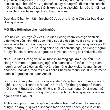
Tuy nhiên, trong số đó, có một số vấn đề nổi bật như là các ưu tiên rõ ràng
hơn, bao quát hơn đối với vị giáo hoàng này, những vấn đề mà nếu bạn nhìn
một cách khái quát, sẽ tạo thành xương sống cho phần lớn các lối nói hoa
mỹ và chính sách của ngài trong thập niên qua.
Dưới đây là bản tóm tắt năm chủ đề được cho là hàng đầu của Đức Giáo
Hoàng Phanxicô:
Một Giáo Hội nghèo cho người nghèo
Đến nay, câu chuyện về việc Đức Giáo Hoàng Phanxicô chọn danh hiệu
giáo hoàng của mình đã được nhiều người biết đến. Ngài đã nói chuyện
với các nhà báo chỉ vài ngày sau khi được bầu làm giáo hoàng vào ngày 13
tháng 3 năm 2013, khi nói rằng chính người bạn của ngài, cố Hồng Y người
Batây Claudio Hummes, là người đã truyền cảm hứng cho khẩu hiệu đó.
Như Đức Giáo Hoàng đã kể lại, một khi rõ ràng ngài đã được bầu, Đức
Hồng Y Hummes, người đang ngồi bên cạnh ngài, thì thầm, “đừng quên
người nghèo” và điều này đã truyền cảm hứng cho vị giáo hoàng tân cử
chọn tên Phanxicô, theo tên của Thánh Phanxicô thành Assisi, được mệnh
danh là “người nghèo thành Assisi.”
Đức Giáo Hoàng Phanxicô nói vào dịp đó: “Vâng, tôi muốn có một Giáo Hội
nghèo cho người nghèo biết bao”. Kể từ đó, đây không những trở thành
một trong những khẩu hiệu nổi tiếng nhất của ngài trong 10 năm qua, mà
nó còn trở thành xương sống cho phong cách giáo hoàng và viễn kiến của
ngài đối với Giáo Hội.
Từ bộ trang phục màu trắng đơn giản đến chiếc
Fiat
khiêm tốn mà ngài
dùng đi đó đây, từ quyết định thanh toán hóa đơn khách sạn của chính