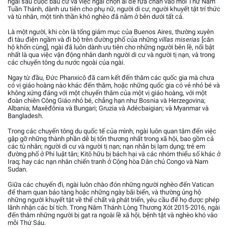
ngài sau cuộc bầu cử và việc ngài chọn ai để rửa chân vào mỗi Thứ Năm
Tuần Thánh, dành ưu tiên cho phụ nữ, người di cư, người khuyết tật trí thức
và tù nhân, một tinh thần khó nghèo đã nằm ở bên dưới tất cả.
Là một người, khi còn là tổng giám mục của Buenos Aires, thường xuyên
đi tàu điện ngầm và đi bộ trên đường phố của những
villas miserias
[căn
hộ khốn cùng], ngài đã luôn dành ưu tiên cho những người bên lề, nổi bật
nhất là qua việc vận động nhân danh người di cư và người tị nạn, và trong
các chuyến tông du nước ngoài của ngài.
Ngay từ đầu, Đức Phanxicô đã cam kết đến thăm các quốc gia mà chưa
có vị giáo hoàng nào khác đến thăm, hoặc những quốc gia có vẻ nhỏ bé và
không xứng đáng với một chuyến thăm của một vị giáo hoàng, với một
đoàn chiên Công Giáo nhỏ bé, chẳng hạn như Bosnia và Herzegovina;
Albania; Maxêđônia và Bungari; Gruzia và Adécbaigian; và Myanmar và
Bangladesh.
Trong các chuyến tông du quốc tế của mình, ngài luôn quan tâm đến việc
gặp gỡ những thành phần dễ bị tổn thương nhất trong xã hội, bao gồm cả
các tù nhân; người di cư và người tị nạn; nạn nhân bị lạm dụng; trẻ em
đường phố ở Phi luật tân; Kitô hữu bị bách hại và các nhóm thiểu số khác ở
Iraq; hay các nạn nhân chiến tranh ở Cộng hòa Dân chủ Congo và Nam
Sudan.
Giữa các chuyến đi, ngài luôn chào đón những người nghèo đến Vatican
để tham quan bảo tàng hoặc những ngày bãi biển, và thường ủng hộ
những người khuyết tật về thể chất và phát triển, yêu cầu để họ được phép
lãnh nhận các bí tích. Trong Năm Thánh Lòng Thương Xót 2015-2016, ngài
đến thăm những người bị gạt ra ngoài lề xã hội, bệnh tật và nghèo khó vào
mỗi Thứ Sáu.