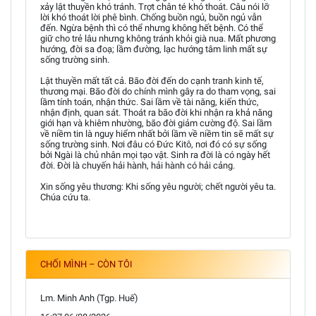
xảy lật thuyền khó tránh. Trợt chân té khó thoát. Câu nói lỡ
lời khó thoát lời phê bình. Chống buồn ngủ, buồn ngủ vẫn
đến. Ngừa bệnh thì có thể nhưng không hết bệnh. Có thể
giữ cho trẻ lâu nhưng không tránh khỏi già nua. Mất phương
hướng, đời sa đoạ; lầm đường, lạc hướng tâm linh mất sự
sống trường sinh.
Lật thuyền mất tất cả. Bão đời đến do cạnh tranh kinh tế,
thương mại. Bão đời do chính mình gây ra do tham vọng, sai
lầm tính toán, nhận thức. Sai lầm về tài năng, kiến thức,
nhận định, quan sát. Thoát ra bão đời khi nhận ra khả năng
giới hạn và khiêm nhường, bão đời giảm cường độ. Sai lầm
về niềm tin là nguy hiểm nhất bởi lầm về niềm tin sẽ mất sự
sống trường sinh. Nơi đâu có Đức Kitô, nơi đó có sự sống
bởi Ngài là chủ nhân mọi tạo vật. Sinh ra đời là có ngày hết
đời. Đời là chuyến hải hành, hải hành có hải cảng.
Xin sống yêu thương: Khi sống yêu người; chết người yêu ta.
Chúa cứu ta.
CHỐI MÌNH – CÒN TÔI
Lm. Minh Anh (Tgp. Huế)