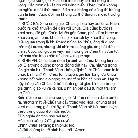
người gặp sóng gió. Êlia phải trốn chạy lên núi trong thất
vọng. Các môn đệ vật lộn với sóng biển. Theo Chúa không
có nghĩa là hết thử thách. Biển mà không có sóng thì không
còn là biển. Cuộc đời mà không có thử thách thì khó trưởng
thành.
2. BƯỚC RA. Giữa sóng gió, Chúa lại bảo hãy bước ra. Phêrô
bước ra khỏi thuyền để đến với Chúa. Êlia cũng bước ra
khỏi hang để gặp Chúa. Muốn gặp Chúa, phải dám bước ra
khỏi vùng an toàn, khỏi nỗi sợ, khỏi ích kỷ, khỏi thất vọng.
Điều quan trọng là khi Phêrô nhìn vào Chúa, ông đi được
trên mặt nước, nhưng khi nhìn vào sóng gió, ông bắt đầu
chìm. Cuộc sống cũng vậy: mắt hướng về Chúa thì vươn tới,
chỉ nhìn vào khó khăn thì chới với, gục ngã.
3. BÌNH AN. Chúa luôn đem lại bình an. Chúa không hiện ra
với Êlia trong cuồng phong, động đất hay lửa, nhưng trong
làn gió hiu hiu. Thánh Vịnh khẳng định: “Lời Chúa phán là lời
chúc bình an.” Khi Chúa lên thuyền, gió liền lặng. Có Chúa,
không hết sóng gió ngay, nhưng tâm hồn sẽ bình an. Người
cậy trông vào Chúa sẽ trở thành người gieo bình an trong
gia đình, giáo xứ và xã hội. Bình an bắt đầu từ một trái tim
có Chúa.
Biển đời sẽ còn nhiều sóng gió. Nhưng nếu can đảm bước
ra, hướng mắt về Chúa và cậy trông vào Ngài, chúng ta sẽ
vượt qua sóng gió. Khi ấy, lời Thánh Vịnh sẽ trở thành hiện
thực trong cuộc đời mỗi người:
“Tín nghĩa ân tình nay hội ngộ,
Hòa bình công lý đã giao duyên…
Chính Chúa sẽ tặng ban phúc lộc,
và đất chúng ta trổ sinh hoa trái.” Amen.