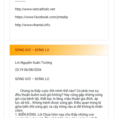
----------
http://www.vietcatholic.net
https://www.facebook.com/jmtaiby
http://www.nhantai.info
SÓNG GIÓ – ĐỪNG LO
Lm Nguyễn Xuân Trường
23:19 06/08/2026
SÓNG GIÓ – ĐỪNG LO
Chúng ta thấy cuộc đời mình thế nào? Có phải mọi sự
đều thuận buồm xuôi gió không? Hay cũng gặp những sóng
gió của bệnh tật, thất bại, lo lắng, mâu thuẫn gia đình, áp
lực xã hội… Không tránh được sóng gió. Điều quan trọng là
giữa biển đời sóng gió, ta cậy trông vào ai để không bị nhấn
chìm.
1. BIỂN ĐỘNG. Lời Chúa hôm nay cho thấy những con