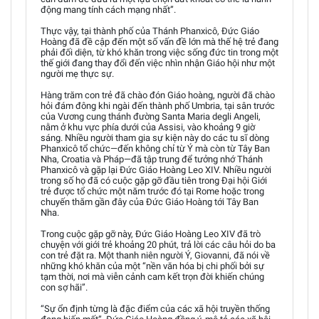
động mang tính cách mạng nhất”.
Thực vậy, tại thành phố của Thánh Phanxicô, Đức Giáo
Hoàng đã đề cập đến một số vấn đề lớn mà thế hệ trẻ đang
phải đối diện, từ khó khăn trong việc sống đức tin trong một
thế giới đang thay đổi đến việc nhìn nhận Giáo hội như một
người mẹ thực sự.
Hàng trăm con trẻ đã chào đón Giáo hoàng, người đã chào
hỏi đám đông khi ngài đến thành phố Umbria, tại sân trước
của Vương cung thánh đường Santa Maria degli Angeli,
nằm ở khu vực phía dưới của Assisi, vào khoảng 9 giờ
sáng. Nhiều người tham gia sự kiện này do các tu sĩ dòng
Phanxicô tổ chức—đến không chỉ từ Ý mà còn từ Tây Ban
Nha, Croatia và Pháp—đã tập trung để tưởng nhớ Thánh
Phanxicô và gặp lại Đức Giáo Hoàng Leo XIV. Nhiều người
trong số họ đã có cuộc gặp gỡ đầu tiên trong Đại hội Giới
trẻ được tổ chức một năm trước đó tại Rome hoặc trong
chuyến thăm gần đây của Đức Giáo Hoàng tới Tây Ban
Nha.
Trong cuộc gặp gỡ này, Đức Giáo Hoàng Leo XIV đã trò
chuyện với giới trẻ khoảng 20 phút, trả lời các câu hỏi do ba
con trẻ đặt ra. Một thanh niên người Ý, Giovanni, đã nói về
những khó khăn của một “nền văn hóa bị chi phối bởi sự
tạm thời, nơi mà viễn cảnh cam kết trọn đời khiến chúng
con sợ hãi”.
“Sự ổn định từng là đặc điểm của các xã hội truyền thống