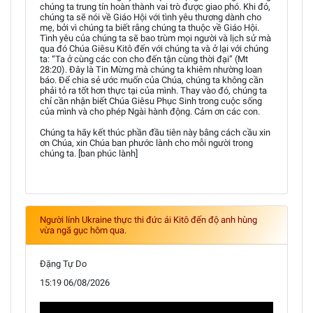
chúng ta trung tín hoàn thành vai trò được giao phó. Khi đó,
chúng ta sẽ nói về Giáo Hội với tình yêu thương dành cho
mẹ, bởi vì chúng ta biết rằng chúng ta thuộc về Giáo Hội.
Tình yêu của chúng ta sẽ bao trùm mọi người và lịch sử mà
qua đó Chúa Giêsu Kitô đến với chúng ta và ở lại với chúng
ta: “Ta ở cùng các con cho đến tận cùng thời đại” (Mt
28:20). Đây là Tin Mừng mà chúng ta khiêm nhường loan
báo. Để chia sẻ ước muốn của Chúa, chúng ta không cần
phải tỏ ra tốt hơn thực tại của mình. Thay vào đó, chúng ta
chỉ cần nhận biết Chúa Giêsu Phục Sinh trong cuộc sống
của mình và cho phép Ngài hành động. Cảm ơn các con.
Chúng ta hãy kết thúc phần đầu tiên này bằng cách cầu xin
ơn Chúa, xin Chúa ban phước lành cho mỗi người trong
chúng ta. [ban phúc lành]
Người lính Ukraine thực thi đức ái Kitô đến độ anh hùng
vừa ngã gục hôm qua.
Đặng Tự Do
15:19 06/08/2026