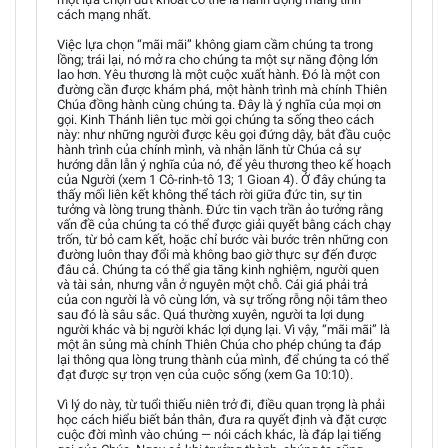
cách mạng nhất.
Việc lựa chọn “mãi mãi” không giam cầm chúng ta trong
lồng; trái lại, nó mở ra cho chúng ta một sự năng động lớn
lao hơn. Yêu thương là một cuộc xuất hành. Đó là một con
đường cần được khám phá, một hành trình mà chính Thiên
Chúa đồng hành cùng chúng ta. Đây là ý nghĩa của mọi ơn
gọi. Kinh Thánh liên tục mời gọi chúng ta sống theo cách
này: như những người được kêu gọi đứng dậy, bắt đầu cuộc
hành trình của chính mình, và nhận lãnh từ Chúa cả sự
hướng dẫn lẫn ý nghĩa của nó, để yêu thương theo kế hoạch
của Người (xem 1 Cô-rinh-tô 13; 1 Gioan 4). Ở đây chúng ta
thấy mối liên kết không thể tách rời giữa đức tin, sự tin
tưởng và lòng trung thành. Đức tin vạch trần ảo tưởng rằng
vấn đề của chúng ta có thể được giải quyết bằng cách chạy
trốn, từ bỏ cam kết, hoặc chỉ bước vài bước trên những con
đường luôn thay đổi mà không bao giờ thực sự đến được
đâu cả. Chúng ta có thể gia tăng kinh nghiệm, người quen
và tài sản, nhưng vẫn ở nguyên một chỗ. Cái giá phải trả
của con người là vô cùng lớn, và sự trống rỗng nội tâm theo
sau đó là sâu sắc. Quá thường xuyên, người ta lợi dụng
người khác và bị người khác lợi dụng lại. Vì vậy, “mãi mãi” là
một ân sủng mà chính Thiên Chúa cho phép chúng ta đáp
lại thông qua lòng trung thành của mình, để chúng ta có thể
đạt được sự trọn vẹn của cuộc sống (xem Ga 10:10).
Vì lý do này, từ tuổi thiếu niên trở đi, điều quan trọng là phải
học cách hiểu biết bản thân, đưa ra quyết định và đặt cược
cuộc đời mình vào chúng — nói cách khác, là đáp lại tiếng