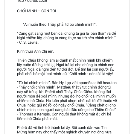
16:27 06/08/2026
CHỐI MÌNH – CÒN TÔI
“Ai muốn theo Thầy, phải từ bỏ chính mình!”.
“Càng gạt sang một bên cái chúng ta gọi là ‘bản thân’ và để
Ngài chiếm lấy, chúng ta càng thực sự trở nên chính mình!”
- C. S. Lewis.
Kính thưa Anh Chị em,
Thiên Chúa không làm ai đánh mất chính mình khi chiếm
lấy cuộc đời họ; trái lại, Ngài trả lại cho chúng ta chính con
người Ngài đã nghĩ đến từ đời đời. Để tìm lại con người ấy,
phải chối bỏ một ‘cái mình’ cũ. ‘Chối mình - còn tôi’ là vậy!
“Từ bỏ chính mình!”. Bản Hy Lạp viết aparnēsasthō heauton
- “hãy chối chính mình”. Matthêu thật ý tứ: chính động từ
này sẽ trở lại khi Phêrô chối Thầy. Chúa Giêsu không đòi
người môn đệ xoá mình, nhưng đòi họ chối ‘cái mình’ muốn
chiếm chỗ Chúa. Họ luôn phải chọn: chối cái tôi để thuộc về
Chúa, hoặc giữ nó rồi có ngày chối Chúa. “Càng chết đi cho
chính mình, con người càng bắt đầu sống cho Thiên Chúa!”
- Thomas à Kempis. Con người thật không mất đi; chỉ kẻ
tiếm chỗ Chúa phải mất.
Phêrô đã vô tình trở thành kẻ ấy. Bối cảnh dẫn vào Tin
Mừng hôm nay cho thấy một nghịch chuyển nơi ông: vừa