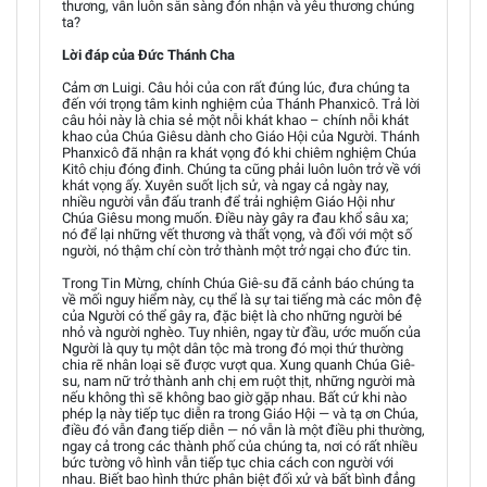
thương, vẫn luôn sẵn sàng đón nhận và yêu thương chúng
ta?
Lời đáp của Đức Thánh Cha
Cảm ơn Luigi. Câu hỏi của con rất đúng lúc, đưa chúng ta
đến với trọng tâm kinh nghiệm của Thánh Phanxicô. Trả lời
câu hỏi này là chia sẻ một nỗi khát khao – chính nỗi khát
khao của Chúa Giêsu dành cho Giáo Hội của Người. Thánh
Phanxicô đã nhận ra khát vọng đó khi chiêm nghiệm Chúa
Kitô chịu đóng đinh. Chúng ta cũng phải luôn luôn trở về với
khát vọng ấy. Xuyên suốt lịch sử, và ngay cả ngày nay,
nhiều người vẫn đấu tranh để trải nghiệm Giáo Hội như
Chúa Giêsu mong muốn. Điều này gây ra đau khổ sâu xa;
nó để lại những vết thương và thất vọng, và đối với một số
người, nó thậm chí còn trở thành một trở ngại cho đức tin.
Trong Tin Mừng, chính Chúa Giê-su đã cảnh báo chúng ta
về mối nguy hiểm này, cụ thể là sự tai tiếng mà các môn đệ
của Người có thể gây ra, đặc biệt là cho những người bé
nhỏ và người nghèo. Tuy nhiên, ngay từ đầu, ước muốn của
Người là quy tụ một dân tộc mà trong đó mọi thứ thường
chia rẽ nhân loại sẽ được vượt qua. Xung quanh Chúa Giê-
su, nam nữ trở thành anh chị em ruột thịt, những người mà
nếu không thì sẽ không bao giờ gặp nhau. Bất cứ khi nào
phép lạ này tiếp tục diễn ra trong Giáo Hội — và tạ ơn Chúa,
điều đó vẫn đang tiếp diễn — nó vẫn là một điều phi thường,
ngay cả trong các thành phố của chúng ta, nơi có rất nhiều
bức tường vô hình vẫn tiếp tục chia cách con người với
nhau. Biết bao hình thức phân biệt đối xử và bất bình đẳng