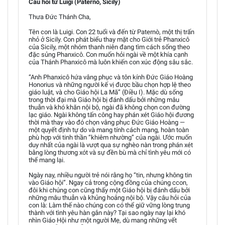
Câu hỏi từ Luigi (Paternò, Sicily)
Thưa Đức Thánh Cha,
Tên con là Luigi. Con 22 tuổi và đến từ Paternò, một thị trấn
nhỏ ở Sicily. Con phát biểu thay mặt cho Giới trẻ Phanxicô
của Sicily, một nhóm thanh niên đang tìm cách sống theo
đặc sủng Phanxicô. Con muốn hỏi ngài về một khía cạnh
của Thánh Phanxicô mà luôn khiến con xúc động sâu sắc.
“Anh Phanxicô hứa vâng phục và tôn kính Đức Giáo Hoàng
Honorius và những người kế vị được bầu chọn hợp lệ theo
giáo luật, và cho Giáo hội La Mã” (Điều I). Mặc dù sống
trong thời đại mà Giáo hội bị đánh dấu bởi những mâu
thuẫn và khó khăn nội bộ, ngài đã không chọn con đường
lạc giáo. Ngài không tấn công hay phán xét Giáo hội đương
thời mà thay vào đó chọn vâng phục Đức Giáo Hoàng —
một quyết định tự do và mang tính cách mạng, hoàn toàn
phù hợp với tinh thần “khiêm nhường” của ngài. Ước muốn
duy nhất của ngài là vượt qua sự nghèo nàn trong phán xét
bằng lòng thương xót và sự đền bù mà chỉ tình yêu mới có
thể mang lại.
Ngày nay, nhiều người trẻ nói rằng họ “tin, nhưng không tin
vào Giáo hội”. Ngay cả trong cộng đồng của chúng ccon,
đôi khi chúng con cũng thấy một Giáo hội bị đánh dấu bởi
những mâu thuẫn và khủng hoảng nội bộ. Vậy câu hỏi của
con là: Làm thế nào chúng con có thể giữ vững lòng trung
thành với tình yêu hàn gắn này? Tại sao ngày nay lại khó
nhìn Giáo Hội như một người Mẹ, dù mang những vết