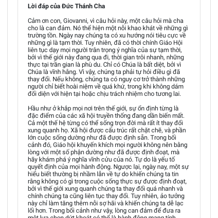
Lời đáp của Đức Thánh Cha
Cảm ơn con, Giovanni, vì câu hỏi này, một câu hỏi mà cha
cho là can đảm. Nó thể hiện một nỗi khao khát về những gì
trường tồn. Ngày nay chúng ta có xu hướng nói tiêu cực về
những gì là tạm thời. Tuy nhiên, đã có thời chính Giáo Hội
liên tục dạy mọi người trân trọng ý nghĩa của sự tạm thời,
bởi vì thế giới này đang qua đi, thời gian trôi nhanh, những
thực tại trần gian là phù du. Chỉ có Chúa là bất diệt, bởi vì
Chúa là vĩnh hằng. Vì vậy, chúng ta phải tự hỏi điều gì đã
thay đổi. Nếu không, chúng ta có nguy cơ trở thành những
người chỉ biết hoài niệm về quá khứ, trong khi không dám
đối diện với hiện tại hoặc chịu trách nhiệm cho tương lai.
Hầu như ở khắp mọi nơi trên thế giới, sự ổn định từng là
đặc điểm của các xã hội truyền thống đang dần biến mất.
Cả một thế hệ từng có thể sống trọn đời mà rất ít thay đổi
xung quanh họ. Xã hội được cấu trúc rất chặt chẽ, và phần
lớn cuộc sống dường như đã được định sẵn. Trong bối
cảnh đó, Giáo hội khuyến khích mọi người không nên bằng
lòng với một số phận dường như đã được định đoạt, mà
hãy khám phá ý nghĩa vĩnh cửu của nó. Tự do là yếu tố
quyết định của mọi hành động. Ngược lại, ngày nay, một sự
hiểu biết thường bị nhầm lẫn về tự do khiến chúng ta tin
rằng không có gì trong cuộc sống thực sự được định đoạt,
bởi vì thế giới xung quanh chúng ta thay đổi quá nhanh và
chính chúng ta cũng liên tục thay đổi. Tuy nhiên, ảo tưởng
này chỉ làm tăng thêm nỗi sợ hãi và khiến chúng ta dễ lạc
lối hơn. Trong bối cảnh như vậy, lòng can đảm để đưa ra
một lựa chọn dứt khoát có thể là hành động mang tính