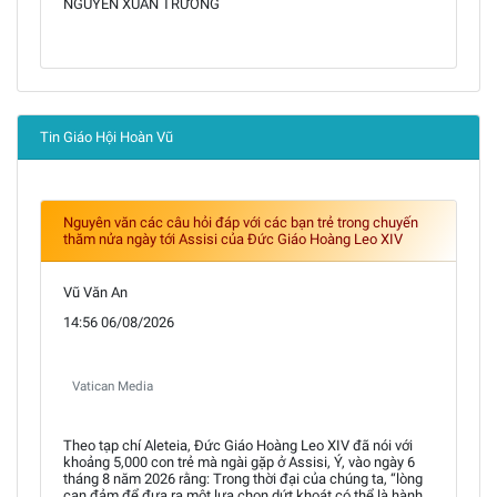
NGUYỄN XUÂN TRƯỜNG
Tin Giáo Hội Hoàn Vũ
Nguyên văn các câu hỏi đáp với các bạn trẻ trong chuyến
thăm nửa ngày tới Assisi của Đức Giáo Hoàng Leo XIV
Vũ Văn An
14:56 06/08/2026
Vatican Media
Theo tạp chí Aleteia, Đức Giáo Hoàng Leo XIV đã nói với
khoảng 5,000 con trẻ mà ngài gặp ở Assisi, Ý, vào ngày 6
tháng 8 năm 2026 rằng: Trong thời đại của chúng ta, “lòng
can đảm để đưa ra một lựa chọn dứt khoát có thể là hành