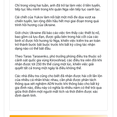
Chỉ trong vòng hai tuần, anh đã trở lại làm việc ở tiền tuyến,
tiếp tục liều mình trong khi quân Nga vẫn tiếp tục oanh tạc.
Cái chết của Yukov làm nổi bật một mối đe dọa vượt xa
chiến tuyến, lan rộng đến hầu hết mọi giai đoạn trong quá
trình hồi hương của Ukraine.
Giới chức Ukraine đã báo cáo việc tìm thấy các thiết bị nổ,
bao gồm cả lựu đạn, được giấu bên trong hài cốt của các
binh sĩ được hồi hương từ Nga, khiến việc kiểm tra an toàn
trở thành bước bắt buộc trước khi bất kỳ công tác nhận
dạng nào có thể bắt đầu.
Theo Taras Tarasenko, phó trưởng phòng điều tra thuộc sở
cảnh sát quốc gia vùng Kirovohrad, các điều tra viên đôi khi
nhận được tới 250 thi thể cùng một lúc, khiến việc giải
quyết tất cả trong một ngày là điều không thể.
Các nhà điều tra cũng cho biết đã nhận được hài cốt lẫn lộn
của nhiều cá nhân khác nhau, cần phải được phân tách
thông qua xét nghiệm ADN trước khi thông báo cho bất kỳ
gia đình nào, điều này có nghĩa là nhiều năm có thể trôi qua
giữa thời điểm một người mất tích và thời điểm được xác
định danh tính.