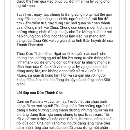
được thể hiện qua việc phục vụ, đón nhận và hy vọng cho
người khác.
Tuy nhiên, ngày nay, chúng ta đang sống trong một thế giới
thay đổi nhanh chóng, nơi nhiều người trẻ phải vật lộn để
tìm kiếm điểm tựa, xây dựng các mối quan hệ chân thành
và mở lòng mình với Chúa. Chúng con cũng muốn trở thành
những chứng nhân đáng tin cậy cho Tin Mừng ở bất cứ nơi
nào chúng con sống, học tập và làm việc, và mang ánh
sáng của Chúa Kitô với sự giản dị và tinh thần huynh đệ của
Thánh Phanxicô.
Thưa Đức Thánh Cha, Ngài có lời khuyên nào dành cho
chúng con, những người trẻ lớn lên trong truyền thống tâm
linh Phanxicô, để chúng con có thể luôn là những môn đệ
đích thực của Chúa Kitô và mang lại hy vọng cho con bè
đồng trang lứa, mà không đánh mất niềm vui của Tin
Mừng, sự giản dị trong tâm hồn và sự gần gũi với người
khác, điều làm nên tính đáng tin cậy của chứng nhân Kitô
giáo?
Lời đáp của Đức Thánh Cha
Cảm ơn Karolina vì câu hỏi này. Trước hết, xin chào buổi
sáng tất cả mọi người! Tôi cũng chào đón những người trẻ
đang ở trong Vương cung thánh đường, những người mà tôi
tin rằng đang tham gia cùng chúng ta qua livestream. Tôi
rất vui được ở đây với các con! Giờ thì, Karolina, cảm ơn câu
hỏi của con. Cha nghĩ rằng mọi người đang lắng nghe đều
cảm nhận rằng câu hỏi của con đã chứa đựng một phần