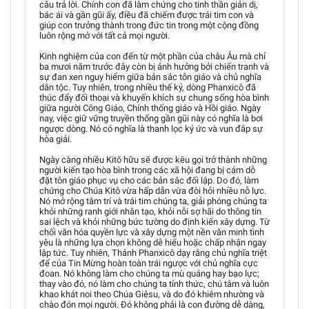
câu trả lời. Chính con đã làm chứng cho tinh thần giản dị,
bác ái và gần gũi ấy, điều đã chiếm được trái tim con và
giúp con trưởng thành trong đức tin trong một cộng đồng
luôn rộng mở với tất cả mọi người.
Kinh nghiệm của con đến từ một phần của châu Âu mà chỉ
ba mươi năm trước đây còn bị ảnh hưởng bởi chiến tranh và
sự đan xen nguy hiểm giữa bản sắc tôn giáo và chủ nghĩa
dân tộc. Tuy nhiên, trong nhiều thế kỷ, dòng Phanxicô đã
thúc đẩy đối thoại và khuyến khích sự chung sống hòa bình
giữa người Công Giáo, Chính thống giáo và Hồi giáo. Ngày
nay, việc giữ vững truyền thống gần gũi này có nghĩa là bơi
ngược dòng. Nó có nghĩa là thanh lọc ký ức và vun đắp sự
hòa giải.
Ngày càng nhiều Kitô hữu sẽ được kêu gọi trở thành những
người kiến tạo hòa bình trong các xã hội đang bị cám dỗ
đặt tôn giáo phục vụ cho các bản sắc đối lập. Do đó, làm
chứng cho Chúa Kitô vừa hấp dẫn vừa đòi hỏi nhiều nỗ lực.
Nó mở rộng tâm trí và trái tim chúng ta, giải phóng chúng ta
khỏi những ranh giới nhân tạo, khỏi nỗi sợ hãi do thông tin
sai lệch và khỏi những bức tường do định kiến xây dựng. Từ
chối văn hóa quyền lực và xây dựng một nền văn minh tình
yêu là những lựa chọn không dễ hiểu hoặc chấp nhận ngay
lập tức. Tuy nhiên, Thánh Phanxicô dạy rằng chủ nghĩa triệt
để của Tin Mừng hoàn toàn trái ngược với chủ nghĩa cực
đoan. Nó không làm cho chúng ta mù quáng hay bạo lực;
thay vào đó, nó làm cho chúng ta tỉnh thức, chú tâm và luôn
khao khát noi theo Chúa Giêsu, và do đó khiêm nhường và
chào đón mọi người. Đó không phải là con đường dễ dàng,