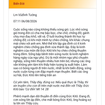
Biển Đời
Lm Vũđình Tường
07:11 06/08/2026
Cuộc sống nào cũng không thiếu sóng gió. Lúc nhỏ sóng
gió trong đời có cha mẹ bảo bọc, che chở, chống đỡ, gánh
chịu mọi đau khổ, vất vả. Ở tuổi trưởng thành thì học tự
chống đỡ; có khi một mình tự chèo chống, khi khác chung
mái chèo với anh em. Nhờ thế khi lập gia đình có ít kinh
nghiệm chèo chống gia đình vừa thành lập. Đây là kinh
nghiệm của môn đệ Đức Kitô khi họ chèo chống thuyền
trong đêm. Sống bập bềnh trên sóng nước là kinh nghiệm
hàng ngày của ngư phủ. Dù là một nhóm ngư phủ chuyên
nghiệp, sống trên thuyền nhiều hơn trên bờ, nhưng các ông
vẫn không yên tâm khi thấy hiện tượng lạ xuất hiện. Làm
sao có bóng người đi trên nước, nhất là khi biển động, sóng
nước cuộn từng cơn đập mạnh mạn thuyền. Biết các ông
sợ hãi, Đức Kitô lên tiếng trấn an
Cứ yên tâm, Thầy đây, đừng sợ. Nếu quả thực là Thầy, thì
xin truyền cho con đi trên mặt nước mà đến với Thầy. Đức
Kitô bảo ‘Cứ đến’ Mt 14: 28
Phêrô mạnh dạn dời thuyền đi đến cùng Đức Kitô. Đang đi,
cơn sóng lớn ập đến, che mất bóng Đức Kitô, ông hoảng sợ
la lớn xin Thầy cứu.