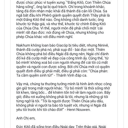
được chúc phúc vì tuyên xưng: “Đấng Kitô, Con Thiên Chúa
hằng sống”, ông lại bị quở trách. Chỉ trong khoảnh khắc,
tảng đá đón nhận mặc khải đã thành đá cản lối Chúa. Sa
ngã bắt đầu khi Phêrô giành quyền quyết định Thầy phải là
một Đấng Kitô thế nào. Ông không chối danh tước; ông
khước từ thập giá, và như thế, khước từ chính Đấng Kitô
của Chúa Cha. Vì thế, người môn đệ phải chối một ‘cái
mình’ rất đạo đức: nói đúng về Chúa, nhưng không cho
phép Chúa khác với điều mình nghĩ.
Nakhum không loan báo Giacóp bị tiêu diệt, nhưng Ninivê,
thành đã cướp phá nó, phải sụp đổ - bài đọc một. Thiên
Chúa không phá bỏ điều Ngài đã dựng nên; Ngài chỉ đánh
đổ kẻ đã cướp mất vẻ đẹp của công trình ấy. Cũng thế, ‘từ
bỏ mình’ không xoá bỏ con người nhưng để cái tôi cũ mất
quyền và người con được sống. Bởi chỉ Chúa mới có quyền
quyết định điều gì phải mất, điều gì phải còn: “Chúa phán:
Ta cầm quyền sinh tử!” - Thánh Vịnh đáp ca.
Vậy mà, chúng ta thường tưởng mình là hình ảnh nhọc công
gìn giữ trong mắt người khác. ‘Từ bỏ mình’ là thôi sống nhờ
lời khen, tâng bốc… để khiêm tốn trở về làm người con. Bấy
giờ, điều rơi xuống không phải là tôi, nhưng là những gì tôi
từng ngỡ là tôi. “Tôi là người được Thiên Chúa yêu dấu,
không phải vì người ta bảo tôi tuyệt vời, nhưng vì Ngài đã
yêu tôi trước khi tôi chào đời!” - Henri Nouwen.
Anh Chị em,
Đức Kitô đã sống trọn điều Ngài dạy. Trên thập giá, Ngài