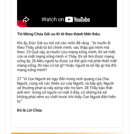
Tin Mừng Chúa Giê-su Ki-tô theo thánh Mát-thêu.
Khi ấy, Đức Giê-su nói với các môn đệ rằng : “Ai muốn đi
theo Thầy, phải từ bỏ chính mình, vác thập giá mình mà
theo. 25 Quả vậy, ai muốn cứu mạng sống mình, thì sẽ mất;
còn ai mất mạng sống mình vì Thầy, thì sẽ tìm được mạng
sống ấy. 26 Nếu người ta được cả thế giới mà phải thiệt mất
mạng sống, thì nào có lợi gì? Hoặc người ta sẽ lấy gì mà đổi
mạng sống mình?
27 “Vì Con Người sẽ ngự đến trong vinh quang của Cha
Người, cùng với các thiên sứ của Người, và bấy giờ, Người
sẽ thưởng phạt ai nấy xứng việc họ làm. 28 Thầy bảo thật
anh em : trong số người có mặt ở đây, có những kẻ sẽ
không phải nếm sự chết trước khi thấy Con Người đến hiển
trị.”
Đó là Lời Chúa