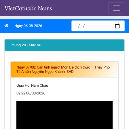
VietCatholic News
Ngày 06-08-2026
Phụng Vụ - Mục Vụ
Ngày 07/08: Căn tính người Môn Đệ đích thực – Thầy Phó
Tế Antôn Nguyễn Ngọc Khánh, SVD
Giáo Hội Năm Châu
02:22 06/08/2026