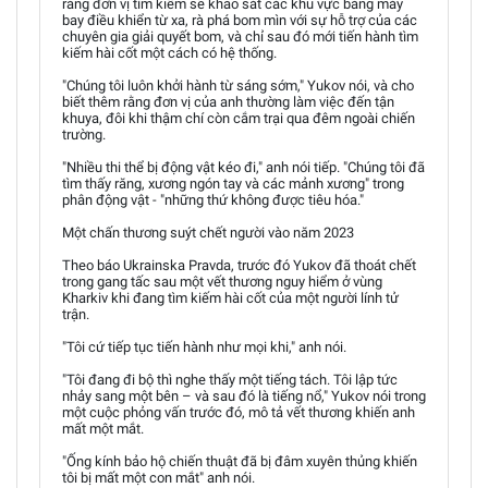
rằng đơn vị tìm kiếm sẽ khảo sát các khu vực bằng máy
bay điều khiển từ xa, rà phá bom mìn với sự hỗ trợ của các
chuyên gia giải quyết bom, và chỉ sau đó mới tiến hành tìm
kiếm hài cốt một cách có hệ thống.
"Chúng tôi luôn khởi hành từ sáng sớm," Yukov nói, và cho
biết thêm rằng đơn vị của anh thường làm việc đến tận
khuya, đôi khi thậm chí còn cắm trại qua đêm ngoài chiến
trường.
"Nhiều thi thể bị động vật kéo đi," anh nói tiếp. "Chúng tôi đã
tìm thấy răng, xương ngón tay và các mảnh xương" trong
phân động vật - "những thứ không được tiêu hóa."
Một chấn thương suýt chết người vào năm 2023
Theo báo Ukrainska Pravda, trước đó Yukov đã thoát chết
trong gang tấc sau một vết thương nguy hiểm ở vùng
Kharkiv khi đang tìm kiếm hài cốt của một người lính tử
trận.
"Tôi cứ tiếp tục tiến hành như mọi khi," anh nói.
"Tôi đang đi bộ thì nghe thấy một tiếng tách. Tôi lập tức
nhảy sang một bên – và sau đó là tiếng nổ," Yukov nói trong
một cuộc phỏng vấn trước đó, mô tả vết thương khiến anh
mất một mắt.
"Ống kính bảo hộ chiến thuật đã bị đâm xuyên thủng khiến
tôi bị mất một con mắt" anh nói.