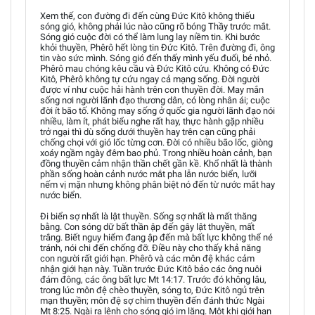
Xem thế, con đường đi đến cùng Đức Kitô không thiếu
sóng gió, không phải lúc nào cũng rõ bóng Thầy trước mắt.
Sóng gió cuộc đời có thể làm lung lay niềm tin. Khi bước
khỏi thuyền, Phêrô hết lòng tin Đức Kitô. Trên đường đi, ông
tin vào sức mình. Sóng gió đến thấy mình yếu đuối, bé nhỏ.
Phêrô mau chóng kêu cầu và Đức Kitô cứu. Không có Đức
Kitô, Phêrô không tự cứu ngay cả mạng sống. Đời người
được ví như cuộc hải hành trên con thuyền đời. May mắn
sống nơi người lãnh đạo thương dân, có lòng nhân ái; cuộc
đời ít bão tố. Không may sống ở quốc gia người lãnh đạo nói
nhiều, làm ít, phát biểu nghe rất hay, thực hành gặp nhiều
trở ngại thì dù sống dưới thuyền hay trên cạn cũng phải
chống chọi với gió lốc từng cơn. Đời có nhiều bão lốc, giòng
xoáy ngầm ngày đêm bao phủ. Trong nhiều hoàn cảnh, bạn
đồng thuyền cảm nhận thần chết gần kề. Khổ nhất là thành
phần sống hoàn cảnh nước mắt pha lẫn nước biển, lưỡi
nếm vị mặn nhưng không phân biệt nó đến từ nước mắt hay
nước biển.
Đi biển sợ nhất là lật thuyền. Sống sợ nhất là mất thăng
bằng. Con sóng dữ bất thần ập đến gây lật thuyền, mất
trắng. Biết nguy hiểm đang ập đến mà bất lực không thể né
tránh, nói chi đến chống đỡ. Điều này cho thấy khả năng
con người rất giới hạn. Phêrô và các môn đệ khác cảm
nhận giới hạn này. Tuần trước Đức Kitô bảo các ông nuôi
đám đông, các ông bất lực Mt 14:17. Trước đó không lâu,
trong lúc môn đệ chèo thuyền, sóng to, Đức Kitô ngủ trên
mạn thuyền; môn đệ sợ chìm thuyền đến đánh thức Ngài
Mt 8:25. Ngài ra lệnh cho sóng gió im lặng. Một khi giới hạn