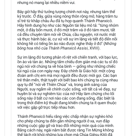
nhưng nó mang lại nhiều niềm vui.
Bây giờ hãy thử tưởng tượng chính nơi này, nhưng tám thế
kỷ trước. Ở đây, giữa vùng nông thôn rộng mở, hàng trăm tu
sĩ trẻ từ khắp châu Âu đã tụ họp quanh Thánh Phanxicô.
Hãy hình dung họ như các Nguồn tài liệu mô tả: “từng nhóm
một, ở đây bốn mươi, ở đó một trăm và ở đó tám mươi, tất
cả đều chuyên tâm nói về Chúa, cầu nguyện, rơi nước mắt
và thực hành bác ái, cư xử với sự im lặng và tiết độ đến nỗi
không hề có tiếng ồn ào nào được nghe thấy ở đó” (
Những
bông hoa nhỏ của Thánh Phanxicô Assisi
, XVIII).
Sự im lặng đó tương phản rõ rệt với chiến tranh, với bạo lực,
ồn ào và tàn ác. Những tấm chiếu đơn giản mà các tu sĩ đó
ngủ nói với chúng ta về hòa bình — giống như những chiếc
túi ngủ của con ngày nay. Đây chính là Giáo hội: một cộng
đoàn anh chị em mà mọi người đều được mời gọi. Các bạn
trẻ thân mến, thật tuyệt vời biết bao khi chúng ta cùng nhau
quy tụ để “nói về Thiên Chúa” và, trong ánh sáng của
Người, suy ngẫm về chính cuộc sống, với tất cả vẻ đẹp, sự
huyền bí và sự nghiêm túc của nó! Hãy làm chứng cho lối
sống này ở bất cứ nơi nào các con đang sống, đặc biệt là
trong thời điểm kỹ thuật đang khiến chúng ta ít quen thuộc
với việc gặp gỡ trực tiếp nhau hơn.
Thánh Phanxicô hiểu rằng việc chấp nhận sự nghèo khó
cho phép chúng ta đến gần những người ở xa, vun đắp
những cuộc gặp gỡ và trao đổi những món quà của mình.
Bằng cách này, ngài nắm bắt được rằng Tin Mừng không
thể tách rời khỏi những lựa chọn mà Chúa Giêsu Kitô đã