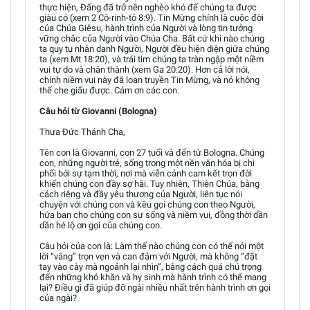
thực hiện, Đấng đã trở nên nghèo khó để chúng ta được
giàu có (xem 2 Cô-rinh-tô 8:9). Tin Mừng chính là cuộc đời
của Chúa Giêsu, hành trình của Người và lòng tin tưởng
vững chắc của Người vào Chúa Cha. Bất cứ khi nào chúng
ta quy tụ nhân danh Người, Người đều hiện diện giữa chúng
ta (xem Mt 18:20), và trái tim chúng ta tràn ngập một niềm
vui tự do và chân thành (xem Ga 20:20). Hơn cả lời nói,
chính niềm vui này đã loan truyền Tin Mừng, và nó không
thể che giấu được. Cảm ơn các con.
Câu hỏi từ Giovanni (Bologna)
Thưa Đức Thánh Cha,
Tên con là Giovanni, con 27 tuổi và đến từ Bologna. Chúng
con, những người trẻ, sống trong một nền văn hóa bị chi
phối bởi sự tạm thời, nơi mà viễn cảnh cam kết trọn đời
khiến chúng con đầy sợ hãi. Tuy nhiên, Thiên Chúa, bằng
cách riêng và đầy yêu thương của Người, liên tục nói
chuyện với chúng con và kêu gọi chúng con theo Người,
hứa ban cho chúng con sự sống và niềm vui, đồng thời dần
dần hé lộ ơn gọi của chúng con.
Câu hỏi của con là: Làm thế nào chúng con có thể nói một
lời “vâng” trọn vẹn và can đảm với Người, mà không “đặt
tay vào cày mà ngoảnh lại nhìn”, bằng cách quá chú trọng
đến những khó khăn và hy sinh mà hành trình có thể mang
lại? Điều gì đã giúp đỡ ngài nhiều nhất trên hành trình ơn gọi
của ngài?