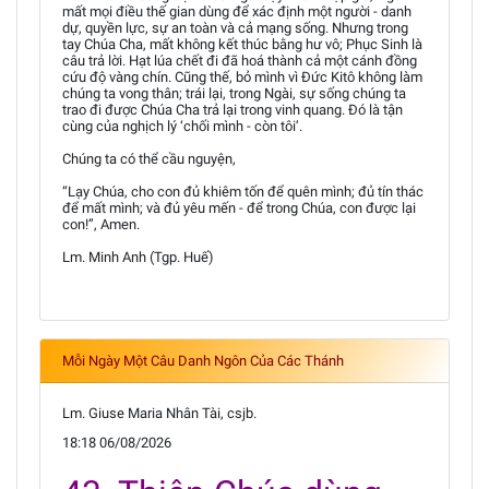
mất mọi điều thế gian dùng để xác định một người - danh
dự, quyền lực, sự an toàn và cả mạng sống. Nhưng trong
tay Chúa Cha, mất không kết thúc bằng hư vô; Phục Sinh là
câu trả lời. Hạt lúa chết đi đã hoá thành cả một cánh đồng
cứu độ vàng chín. Cũng thế, bỏ mình vì Đức Kitô không làm
chúng ta vong thân; trái lại, trong Ngài, sự sống chúng ta
trao đi được Chúa Cha trả lại trong vinh quang. Đó là tận
cùng của nghịch lý ‘chối mình - còn tôi’.
Chúng ta có thể cầu nguyện,
“Lạy Chúa, cho con đủ khiêm tốn để quên mình; đủ tín thác
để mất mình; và đủ yêu mến - để trong Chúa, con được lại
con!”, Amen.
Lm. Minh Anh (Tgp. Huế)
Mỗi Ngày Một Câu Danh Ngôn Của Các Thánh
Lm. Giuse Maria Nhân Tài, csjb.
18:18 06/08/2026