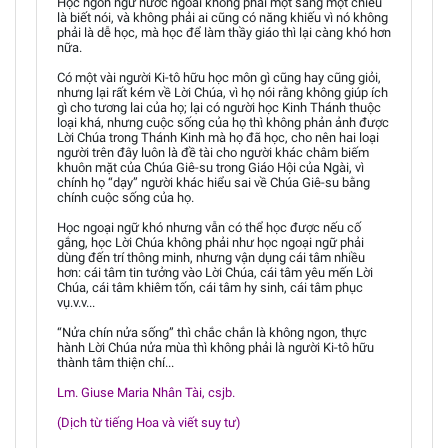
Học ngôn ngữ nước ngoài không phải một sáng một chiều
là biết nói, và không phải ai cũng có năng khiếu vì nó không
phải là dễ học, mà học để làm thầy giáo thì lại càng khó hơn
nữa.
Có một vài người Ki-tô hữu học môn gì cũng hay cũng giỏi,
nhưng lại rất kém về Lời Chúa, vì họ nói rằng không giúp ích
gì cho tương lai của họ; lại có người học Kinh Thánh thuộc
loại khá, nhưng cuộc sống của họ thì không phản ảnh được
Lời Chúa trong Thánh Kinh mà họ đã học, cho nên hai loại
người trên đây luôn là đề tài cho người khác châm biếm
khuôn mặt của Chúa Giê-su trong Giáo Hội của Ngài, vì
chính họ “dạy” người khác hiểu sai về Chúa Giê-su bằng
chính cuộc sống của họ.
Học ngoại ngữ khó nhưng vẫn có thể học được nếu cố
gắng, học Lời Chúa không phải như học ngoại ngữ phải
dùng đến trí thông minh, nhưng vận dụng cái tâm nhiều
hơn: cái tâm tin tưởng vào Lời Chúa, cái tâm yêu mến Lời
Chúa, cái tâm khiêm tốn, cái tâm hy sinh, cái tâm phục
vụ.v.v...
“Nửa chín nửa sống” thì chắc chắn là không ngon, thực
hành Lời Chúa nửa mùa thì không phải là người Ki-tô hữu
thành tâm thiện chí...
Lm. Giuse Maria Nhân Tài, csjb.
(Dịch từ tiếng Hoa và viết suy tư)