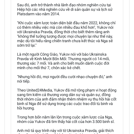
Sau đó, anh trở thành nhà lãnh đạo nhóm nghiên cứu tại
Hiệp hội các nhà nghiên cứu về di sản quân sự và lịch sử
Platsdarm vào năm 2014.
"Khi cuộc xâm lược toàn diện bắt đầu năm 2022, không chỉ
có thêm nhiều việc mà còn nhiều đau khổ hơn", Yukov nói
với Ukrainska Pravda, đồng thời cho biết thêm rằng anh
"không thể tưởng tượng được mọi chuyện lại như thế này,
mặc dù tôi hiểu rằng chiến tranh chưa kết thúc và Nga sẽ
sớm trở lại."
Là một người Công Giáo, Yukov nói với báo Ukrainska
Pravda về Kinh Mười Bốn Mối: Thương người có 14 mối,
thương xác 7 mối. Và anh cho biết muốn dành cuộc đời
mình cho mối thứ 7, chôn xác kẻ chết.
"Nhưng hồi đó, mọi người đều cười nhạo chuyện đó," anh
nói tiếp.
Theo United24Media, Yukov đã mở rộng phạm vi hoạt động
sang tìm kiếm cả thương vong dân sự và quân sự, đồng
thời nhóm của anh đảm nhận thêm nhiệm vụ thu hồi hài cốt
binh sĩ Nga để sử dụng trong các cuộc trao đổi tù binh và
hồi hương.
Trong hơn bốn năm lăn lộn trong cuộc xâm lược của Nga,
nhóm của Yukov đã tìm thấy hài cốt của hơn 3.500 binh sĩ.
Anh mô tả quy trình này với tờ Ukrainska Pravda, giải thích