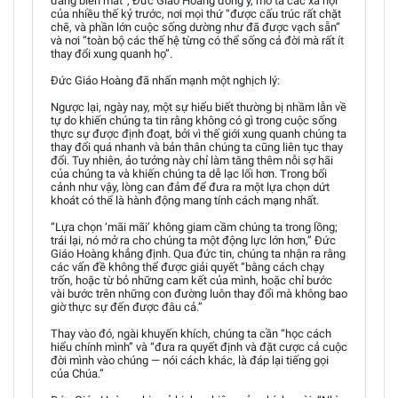
đang biến mất”, Đức Giáo Hoàng đồng ý, mô tả các xã hội
của nhiều thế kỷ trước, nơi mọi thứ “được cấu trúc rất chặt
chẽ, và phần lớn cuộc sống dường như đã được vạch sẵn”
và nơi “toàn bộ các thế hệ từng có thể sống cả đời mà rất ít
thay đổi xung quanh họ”.
Đức Giáo Hoàng đã nhấn mạnh một nghịch lý:
Ngược lại, ngày nay, một sự hiểu biết thường bị nhầm lẫn về
tự do khiến chúng ta tin rằng không có gì trong cuộc sống
thực sự được định đoạt, bởi vì thế giới xung quanh chúng ta
thay đổi quá nhanh và bản thân chúng ta cũng liên tục thay
đổi. Tuy nhiên, ảo tưởng này chỉ làm tăng thêm nỗi sợ hãi
của chúng ta và khiến chúng ta dễ lạc lối hơn. Trong bối
cảnh như vậy, lòng can đảm để đưa ra một lựa chọn dứt
khoát có thể là hành động mang tính cách mạng nhất.
“Lựa chọn ‘mãi mãi’ không giam cầm chúng ta trong lồng;
trái lại, nó mở ra cho chúng ta một động lực lớn hơn,” Đức
Giáo Hoàng khẳng định. Qua đức tin, chúng ta nhận ra rằng
các vấn đề không thể được giải quyết “bằng cách chạy
trốn, hoặc từ bỏ những cam kết của mình, hoặc chỉ bước
vài bước trên những con đường luôn thay đổi mà không bao
giờ thực sự đến được đâu cả.”
Thay vào đó, ngài khuyến khích, chúng ta cần “học cách
hiểu chính mình” và “đưa ra quyết định và đặt cược cả cuộc
đời mình vào chúng — nói cách khác, là đáp lại tiếng gọi
của Chúa.”