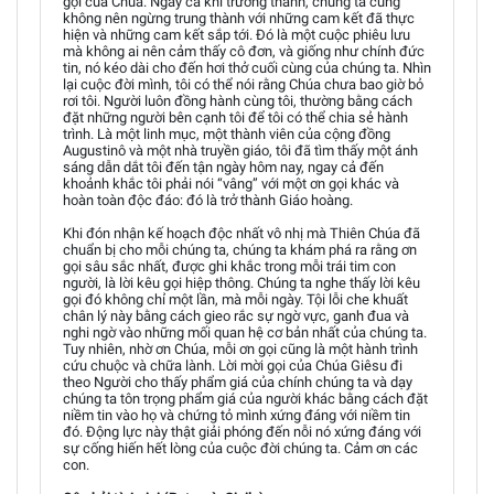
gọi của Chúa. Ngay cả khi trưởng thành, chúng ta cũng
không nên ngừng trung thành với những cam kết đã thực
hiện và những cam kết sắp tới. Đó là một cuộc phiêu lưu
mà không ai nên cảm thấy cô đơn, và giống như chính đức
tin, nó kéo dài cho đến hơi thở cuối cùng của chúng ta. Nhìn
lại cuộc đời mình, tôi có thể nói rằng Chúa chưa bao giờ bỏ
rơi tôi. Người luôn đồng hành cùng tôi, thường bằng cách
đặt những người bên cạnh tôi để tôi có thể chia sẻ hành
trình. Là một linh mục, một thành viên của cộng đồng
Augustinô và một nhà truyền giáo, tôi đã tìm thấy một ánh
sáng dẫn dắt tôi đến tận ngày hôm nay, ngay cả đến
khoảnh khắc tôi phải nói “vâng” với một ơn gọi khác và
hoàn toàn độc đáo: đó là trở thành Giáo hoàng.
Khi đón nhận kế hoạch độc nhất vô nhị mà Thiên Chúa đã
chuẩn bị cho mỗi chúng ta, chúng ta khám phá ra rằng ơn
gọi sâu sắc nhất, được ghi khắc trong mỗi trái tim con
người, là lời kêu gọi hiệp thông. Chúng ta nghe thấy lời kêu
gọi đó không chỉ một lần, mà mỗi ngày. Tội lỗi che khuất
chân lý này bằng cách gieo rắc sự ngờ vực, ganh đua và
nghi ngờ vào những mối quan hệ cơ bản nhất của chúng ta.
Tuy nhiên, nhờ ơn Chúa, mỗi ơn gọi cũng là một hành trình
cứu chuộc và chữa lành. Lời mời gọi của Chúa Giêsu đi
theo Người cho thấy phẩm giá của chính chúng ta và dạy
chúng ta tôn trọng phẩm giá của người khác bằng cách đặt
niềm tin vào họ và chứng tỏ mình xứng đáng với niềm tin
đó. Động lực này thật giải phóng đến nỗi nó xứng đáng với
sự cống hiến hết lòng của cuộc đời chúng ta. Cảm ơn các
con.