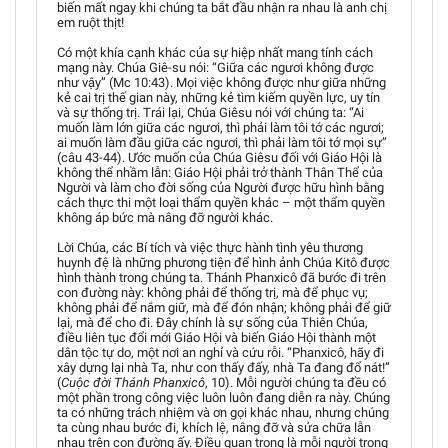
biến mất ngay khi chúng ta bắt đầu nhận ra nhau là anh chị
em ruột thịt!
Có một khía cạnh khác của sự hiệp nhất mang tính cách
mạng này. Chúa Giê-su nói: “Giữa các ngươi không được
như vậy” (Mc 10:43). Mọi việc không được như giữa những
kẻ cai trị thế gian này, những kẻ tìm kiếm quyền lực, uy tín
và sự thống trị. Trái lại, Chúa Giêsu nói với chúng ta: “Ai
muốn làm lớn giữa các ngươi, thì phải làm tôi tớ các ngươi;
ai muốn làm đầu giữa các ngươi, thì phải làm tôi tớ mọi sự”
(câu 43-44). Ước muốn của Chúa Giêsu đối với Giáo Hội là
không thể nhầm lẫn: Giáo Hội phải trở thành Thân Thể của
Người và làm cho đời sống của Người được hữu hình bằng
cách thực thi một loại thẩm quyền khác – một thẩm quyền
không áp bức mà nâng đỡ người khác.
Lời Chúa, các Bí tích và việc thực hành tình yêu thương
huynh đệ là những phương tiện để hình ảnh Chúa Kitô được
hình thành trong chúng ta. Thánh Phanxicô đã bước đi trên
con đường này: không phải để thống trị, mà để phục vụ;
không phải để nắm giữ, mà để đón nhận; không phải để giữ
lại, mà để cho đi. Đây chính là sự sống của Thiên Chúa,
điều liên tục đổi mới Giáo Hội và biến Giáo Hội thành một
dân tộc tự do, một nơi an nghỉ và cứu rỗi. “Phanxicô, hãy đi
xây dựng lại nhà Ta, như con thấy đấy, nhà Ta đang đổ nát!”
(
Cuộc đời Thánh Phanxicô
, 10). Mỗi người chúng ta đều có
một phần trong công việc luôn luôn đang diễn ra này. Chúng
ta có những trách nhiệm và ơn gọi khác nhau, nhưng chúng
ta cùng nhau bước đi, khích lệ, nâng đỡ và sửa chữa lẫn
nhau trên con đường ấy. Điều quan trọng là mỗi người trong