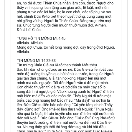
en, họ đã được Thiên Chúa nhận làm con, được Người cho
thấy vinh quang, ban tặng các giao ước, lề luật, một nền
phụng tự và các lời hứa; họ là con cháu các tổ phụ; và sau
hết, chính Đức Ki-tô, xét theo huyết thống, cũng cùng một
nòi giống với họ. Người là Thiên Chúa, Đấng vượt trên mọi
sự. Chúc tụng Người đến muôn thuở muôn đời. A-men.
Đó là Lời Chúa.
TUNG HÔ TIN MỪNG Mt 4:4b
Alleluia. Alleluia.
Mong đợi Chúa, tôi hết lòng mong đợi, cậy trông ở lời Người.
Alleluia.
TIN MỪNG Mt 14:22-33
Tin mừng Chúa Giê-su Ki-tô theo thánh Mát-thêu.
Sau khi dân chúng được ăn no nê, Đức Giê-su liền bắt các
môn đệ xuống thuyền qua bờ bên kia trước, trong lúc Người
giải tán dân chúng. Giải tán họ xong, Người lên núi một
mình mà cầu nguyện. Tối đến Người vẫn ở đó một mình.
Còn chiếc thuyền thì đã ra xa bờ đến cả mấy cây số, bị
sóng đánh vì ngược gió. Vào khoảng canh tư, Người đi trên
mặt biển mà đến với các môn đệ. Thấy Người đi trên mặt
biển, các ông hoảng hốt bảo nhau: “Ma đấy!” và sợ hãi la
lên. Đức Giê-su liền bảo các ông: “Cứ yên tâm, chính Thầy
đây, đừng sợ!” Ông Phê-rô liền thưa với Người: “Thưa Ngài,
nếu quả là Ngài, thì xin truyền cho con đi trên mặt nước mà
đến với Ngài.” Đức Giê-su bảo ông: “Cứ đến!” Ông Phê-rô từ
thuyền bước xuống, đi trên mặt nước, và đến với Đức Giê-
su. Nhưng thấy gió thổi thì ông đâm sợ, và khi bắt đầu
chìm, ông la lên: “Thưa Ngài, xin cứu con với!” Đức Giê-su