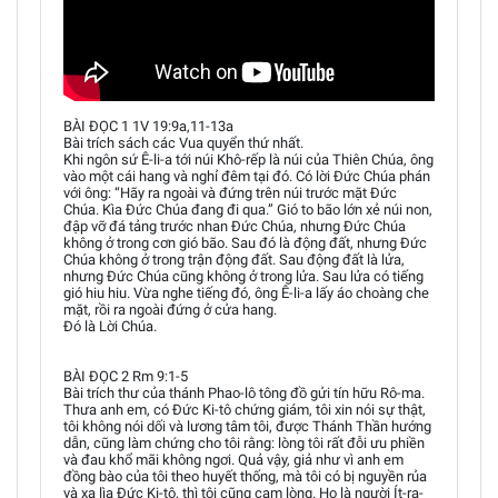
BÀI ĐỌC 1 1V 19:9a,11-13a
Bài trích sách các Vua quyển thứ nhất.
Khi ngôn sứ Ê-li-a tới núi Khô-rếp là núi của Thiên Chúa, ông
vào một cái hang và nghỉ đêm tại đó. Có lời Đức Chúa phán
với ông: “Hãy ra ngoài và đứng trên núi trước mặt Đức
Chúa. Kìa Đức Chúa đang đi qua.” Gió to bão lớn xẻ núi non,
đập vỡ đá tảng trước nhan Đức Chúa, nhưng Đức Chúa
không ở trong cơn gió bão. Sau đó là động đất, nhưng Đức
Chúa không ở trong trận động đất. Sau động đất là lửa,
nhưng Đức Chúa cũng không ở trong lửa. Sau lửa có tiếng
gió hiu hiu. Vừa nghe tiếng đó, ông Ê-li-a lấy áo choàng che
mặt, rồi ra ngoài đứng ở cửa hang.
Đó là Lời Chúa.
BÀI ĐỌC 2 Rm 9:1-5
Bài trích thư của thánh Phao-lô tông đồ gửi tín hữu Rô-ma.
Thưa anh em, có Đức Ki-tô chứng giám, tôi xin nói sự thật,
tôi không nói dối và lương tâm tôi, được Thánh Thần hướng
dẫn, cũng làm chứng cho tôi rằng: lòng tôi rất đỗi ưu phiền
và đau khổ mãi không ngơi. Quả vậy, giả như vì anh em
đồng bào của tôi theo huyết thống, mà tôi có bị nguyền rủa
và xa lìa Đức Ki-tô, thì tôi cũng cam lòng. Họ là người Ít-ra-