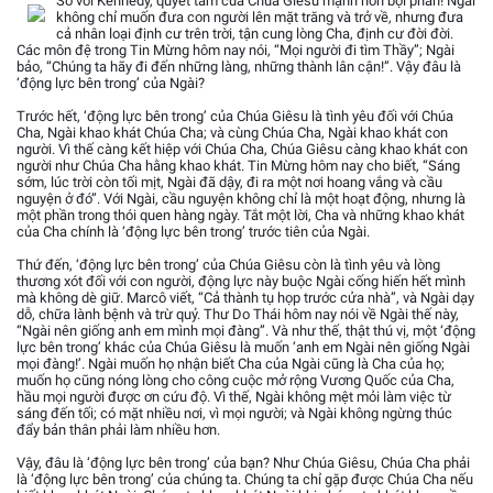
So với Kennedy, quyết tâm của Chúa Giêsu mạnh hơn bội phần! Ngài
không chỉ muốn đưa con người lên mặt trăng và trở về, nhưng đưa
cả nhân loại định cư trên trời, tận cung lòng Cha, định cư đời đời.
Các môn đệ trong Tin Mừng hôm nay nói, “Mọi người đi tìm Thầy”; Ngài
bảo, “Chúng ta hãy đi đến những làng, những thành lân cận!”. Vậy đâu là
‘động lực bên trong’ của Ngài?
Trước hết, ‘động lực bên trong’ của Chúa Giêsu là tình yêu đối với Chúa
Cha, Ngài khao khát Chúa Cha; và cùng Chúa Cha, Ngài khao khát con
người. Vì thế càng kết hiệp với Chúa Cha, Chúa Giêsu càng khao khát con
người như Chúa Cha hằng khao khát. Tin Mừng hôm nay cho biết, “Sáng
sớm, lúc trời còn tối mịt, Ngài đã dậy, đi ra một nơi hoang vắng và cầu
nguyện ở đó”. Với Ngài, cầu nguyện không chỉ là một hoạt động, nhưng là
một phần trong thói quen hàng ngày. Tắt một lời, Cha và những khao khát
của Cha chính là ‘động lực bên trong’ trước tiên của Ngài.
Thứ đến, ‘động lực bên trong’ của Chúa Giêsu còn là tình yêu và lòng
thương xót đối với con người, động lực này buộc Ngài cống hiến hết mình
mà không dè giữ. Marcô viết, “Cả thành tụ họp trước cửa nhà”, và Ngài dạy
dỗ, chữa lành bệnh và trừ quỷ. Thư Do Thái hôm nay nói về Ngài thế này,
“Ngài nên giống anh em mình mọi đàng”. Và như thế, thật thú vị, một ‘động
lực bên trong’ khác của Chúa Giêsu là muốn ‘anh em Ngài nên giống Ngài
mọi đàng!’. Ngài muốn họ nhận biết Cha của Ngài cũng là Cha của họ;
muốn họ cũng nóng lòng cho công cuộc mở rộng Vương Quốc của Cha,
hầu mọi người được ơn cứu độ. Vì thế, Ngài không mệt mỏi làm việc từ
sáng đến tối; có mặt nhiều nơi, vì mọi người; và Ngài không ngừng thúc
đẩy bản thân phải làm nhiều hơn.
Vậy, đâu là ‘động lực bên trong’ của bạn? Như Chúa Giêsu, Chúa Cha phải
là ‘động lực bên trong’ của chúng ta. Chúng ta chỉ gặp được Chúa Cha nếu