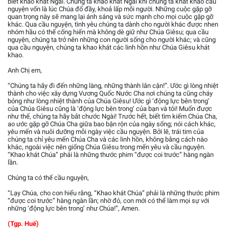
biết khao khát Ngài. Chúng ta khao khát Ngài khi chúng ta khát khao cầu
nguyện vốn là lúc Chúa đổ đầy, khoả lấp mỗi người. Những cuộc gặp gỡ
quan trọng này sẽ mang lại ánh sáng và sức mạnh cho mọi cuộc gặp gỡ
khác. Qua cầu nguyện, tình yêu chúng ta dành cho người khác được nhen
nhóm hầu có thể cống hiến mà không dè giữ như Chúa Giêsu; qua cầu
nguyện, chúng ta trở nên những con người sống cho người khác; và cũng
qua cầu nguyện, chúng ta khao khát các linh hồn như Chúa Giêsu khát
khao.
Anh Chị em,
“Chúng ta hãy đi đến những làng, những thành lân cận!”. Ước gì lòng nhiệt
thành cho việc xây dựng Vương Quốc Nước Cha nơi chúng ta cũng cháy
bỏng như lòng nhiệt thành của Chúa Giêsu! Ước gì ‘động lực bên trong’
của Chúa Giêsu cũng là ‘động lực bên trong’ của bạn và tôi! Muốn được
như thế, chúng ta hãy bắt chước Ngài! Trước hết, biết tìm kiếm Chúa Cha,
ao ước gặp gỡ Chúa Cha giữa bao bận rộn của ngày sống; nói cách khác,
yêu mến và nuôi dưỡng mỗi ngày việc cầu nguyện. Bởi lẽ, trái tim của
chúng ta chỉ yêu mến Chúa Cha và các linh hồn, không bằng cách nào
khác, ngoài việc nên giống Chúa Giêsu trong mến yêu và cầu nguyện.
“Khao khát Chúa” phải là những thước phim “được coi trước” hàng ngàn
lần.
Chúng ta có thể cầu nguyện,
“Lạy Chúa, cho con hiểu rằng, “Khao khát Chúa” phải là những thước phim
“được coi trước” hàng ngàn lần; nhờ đó, con mới có thể làm mọi sự với
những ‘động lực bên trong’ như Chúa!”, Amen.
(Tgp. Huế)