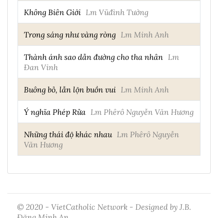
Không Biên Giới
Lm Vũđình Tường
Trong sáng như vàng ròng
Lm Minh Anh
Thành ánh sao dẫn đường cho tha nhân
Lm
Đan Vinh
Buông bỏ, lẫn lộn buồn vui
Lm Minh Anh
Ý nghĩa Phép Rửa
Lm Phêrô Nguyễn Văn Hương
Những thái độ khác nhau
Lm Phêrô Nguyễn
Văn Hương
© 2020 - VietCatholic Network - Designed by J.B.
Đặng Minh An