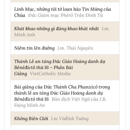
Linh Mục, những tôi tớ loan báo Tin Mừng của
Chúa
Đức Giám mục Phêrô Trần Đình Tứ
Khát khao những gì đáng khao khát nhất
Lm.
Minh Anh
Niềm tin lên đường
Lm. Thái Nguyên
Thánh Lễ an táng Đức Giáo Hoàng danh dự
Bênêđíctô thứ 16 – Phần Bài
Giảng
VietCatholic Media
Bài giảng của Đức Thánh Cha Phanxicô trong
thánh lễ an táng Đức Giáo Hoàng danh dự
Bênêđíctô thứ 16
Bản dịch Việt Ngữ của J.B.
Đặng Minh An
Không Biên Giới
Lm Vũđình Tường