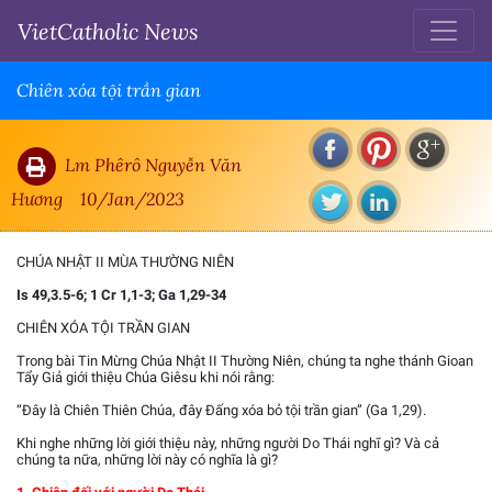
VietCatholic News
Chiên xóa tội trần gian
Lm Phêrô Nguyễn Văn
Hương
10/Jan/2023
CHÚA NHẬT II MÙA THƯỜNG NIÊN
Is 49,3.5-6; 1 Cr 1,1-3; Ga 1,29-34
CHIÊN XÓA TỘI TRẦN GIAN
Trong bài Tin Mừng Chúa Nhật II Thường Niên, chúng ta nghe thánh Gioan
Tẩy Giả giới thiệu Chúa Giêsu khi nói rằng:
“Đây là Chiên Thiên Chúa, đây Đấng xóa bỏ tội trần gian” (Ga 1,29).
Khi nghe những lời giới thiệu này, những người Do Thái nghĩ gì? Và cả
chúng ta nữa, những lời này có nghĩa là gì?