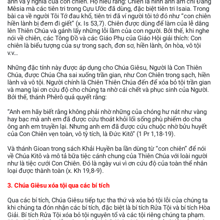
ảnh và ý nghĩa của con chiên. Họ hiểu rằng: Chiên là hình ảnh ám chỉ Đấng
Mêsia mà các tiên tri trong Cựu Ước đã dùng, đặc biệt tiên tri Isaia. Trong
bài ca về người Tôi Tớ đau khổ, tiên tri đã ví người tôi tớ đó như “con chiên
hiền lành bị đem đi giết” (x. Is 53,7). Chiên được dùng để làm của lễ dâng
lên Thiên Chúa và gánh lấy những lỗi lầm của con người. Bởi thế, khi nghe
nói về chiên, các Tông Đồ và các Giáo Phụ của Giáo Hội giải thích: Con
chiên là biểu tượng của sự trong sạch, đơn sơ, hiền lành, ôn hòa, vô tội
v.v…
Những đặc tính này được áp dụng cho Chúa Giêsu, Người là Con Thiên
Chúa, được Chúa Cha sai xuống trần gian, như Con Chiên trong sạch, hiền
lành và vô tội. Người chính là Chiên Thiên Chúa đến để xóa bỏ tội trần gian
và mang lại ơn cứu độ cho chúng ta nhờ cái chết và phục sinh của Người.
Bởi thế, thánh Phêrô quả quyết rằng:
“Anh em hãy biết rằng không phải nhờ những của chóng hư nát như vàng
hay bạc mà anh em đã được cứu thoát khỏi lối sống phù phiếm do cha
ông anh em truyền lại. Nhưng anh em đã được cứu chuộc nhờ bửu huyết
của Con Chiên vẹn toàn, vô tỳ tích, là Đức Kitô” (1 Pr 1,18-19).
Và thánh Gioan trong sách Khải Huyền ba lần dùng từ “con chiên” để nói
về Chúa Kitô và mô tả bữa tiệc cánh chung của Thiên Chúa với loài người
như là tiệc cưới Con Chiên. Đó là ngày vui vì ơn cứu độ của toàn thể nhân
loại được thành toàn (x. Kh 19,8-9).
3. Chúa Giêsu xóa tội qua các bí tích
Qua các bí tích, Chúa Giêsu tiếp tục tha thứ và xóa bỏ tội lỗi của chúng ta
khi chúng ta đón nhận các bí tích, đặc biệt là bí tích Rửa Tội và bí tích Hòa
Giải. Bí tích Rửa Tội xóa bỏ tội nguyên tổ và các tội riêng chúng ta phạm.