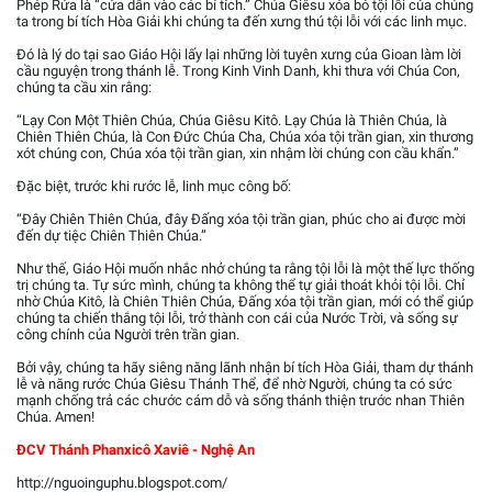
Phép Rửa là “cửa dẫn vào các bí tích.” Chúa Giêsu xóa bỏ tội lỗi của chúng
ta trong bí tích Hòa Giải khi chúng ta đến xưng thú tội lỗi với các linh mục.
Đó là lý do tại sao Giáo Hội lấy lại những lời tuyên xưng của Gioan làm lời
cầu nguyện trong thánh lễ. Trong Kinh Vinh Danh, khi thưa với Chúa Con,
chúng ta cầu xin rằng:
“Lạy Con Một Thiên Chúa, Chúa Giêsu Kitô. Lạy Chúa là Thiên Chúa, là
Chiên Thiên Chúa, là Con Ðức Chúa Cha, Chúa xóa tội trần gian, xin thương
xót chúng con, Chúa xóa tội trần gian, xin nhậm lời chúng con cầu khẩn.”
Đặc biệt, trước khi rước lễ, linh mục công bố:
“Đây Chiên Thiên Chúa, đây Đấng xóa tội trần gian, phúc cho ai được mời
đến dự tiệc Chiên Thiên Chúa.”
Như thế, Giáo Hội muốn nhắc nhở chúng ta rằng tội lỗi là một thế lực thống
trị chúng ta. Tự sức mình, chúng ta không thể tự giải thoát khỏi tội lỗi. Chỉ
nhờ Chúa Kitô, là Chiên Thiên Chúa, Đấng xóa tội trần gian, mới có thể giúp
chúng ta chiến thắng tội lỗi, trở thành con cái của Nước Trời, và sống sự
công chính của Người trên trần gian.
Bởi vậy, chúng ta hãy siêng năng lãnh nhận bí tích Hòa Giải, tham dự thánh
lễ và năng rước Chúa Giêsu Thánh Thể, để nhờ Người, chúng ta có sức
mạnh chống trả các chước cám dỗ và sống thánh thiện trước nhan Thiên
Chúa. Amen!
ĐCV Thánh Phanxicô Xaviê - Nghệ An
http://nguoinguphu.blogspot.com/