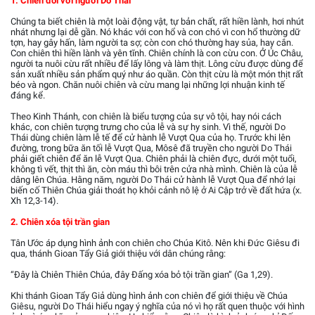
1. Chiên đối với người Do Thái
Chúng ta biết chiên là một loài động vật, tự bản chất, rất hiền lành, hơi nhút
nhát nhưng lại dễ gần. Nó khác với con hổ và con chó vì con hổ thường dữ
tợn, hay gây hấn, làm người ta sợ; còn con chó thường hay sủa, hay cắn.
Con chiên thì hiền lành và yên tĩnh. Chiên chính là con cừu con. Ở Úc Châu,
người ta nuôi cừu rất nhiều để lấy lông và làm thịt. Lông cừu được dùng để
sản xuất nhiều sản phẩm quý như áo quần. Còn thịt cừu là một món thịt rất
béo và ngon. Chăn nuôi chiên và cừu mang lại những lợi nhuận kinh tế
đáng kể.
Theo Kinh Thánh, con chiên là biểu tượng của sự vô tội, hay nói cách
khác, con chiên tượng trưng cho của lễ và sự hy sinh. Vì thế, người Do
Thái dùng chiên làm lễ tế để cử hành lễ Vượt Qua của họ. Trước khi lên
đường, trong bữa ăn tối lễ Vượt Qua, Môsê đã truyền cho người Do Thái
phải giết chiên để ăn lễ Vượt Qua. Chiên phải là chiên đực, dưới một tuổi,
không tì vết, thịt thì ăn, còn máu thì bôi trên cửa nhà mình. Chiên là của lễ
dâng lên Chúa. Hằng năm, người Do Thái cử hành lễ Vượt Qua để nhớ lại
biến cố Thiên Chúa giải thoát họ khỏi cảnh nô lệ ở Ai Cập trở về đất hứa (x.
Xh 12,3-14).
2. Chiên xóa tội trần gian
Tân Ước áp dụng hình ảnh con chiên cho Chúa Kitô. Nên khi Đức Giêsu đi
qua, thánh Gioan Tẩy Giả giới thiệu với dân chúng rằng:
“Đây là Chiên Thiên Chúa, đây Đấng xóa bỏ tội trần gian” (Ga 1,29).
Khi thánh Gioan Tẩy Giả dùng hình ảnh con chiên để giới thiệu về Chúa
Giêsu, người Do Thái hiểu ngay ý nghĩa của nó vì họ rất quen thuộc với hình