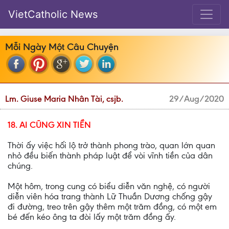
VietCatholic News
Mỗi Ngày Một Câu Chuyện
Lm. Giuse Maria Nhân Tài, csjb.
29/Aug/2020
18. AI CŨNG XIN TIỀN
Thời ấy việc hối lộ trở thành phong trào, quan lớn quan
nhỏ đều biến thành pháp luật để vòi vĩnh tiền của dân
chúng.
Một hôm, trong cung có biểu diễn văn nghệ, có người
diễn viên hóa trang thành Lữ Thuần Dương chống gậy
đi đường, treo trên gậy thêm một trăm đồng, có một em
bé đến kéo ông ta đòi lấy một trăm đồng ấy.