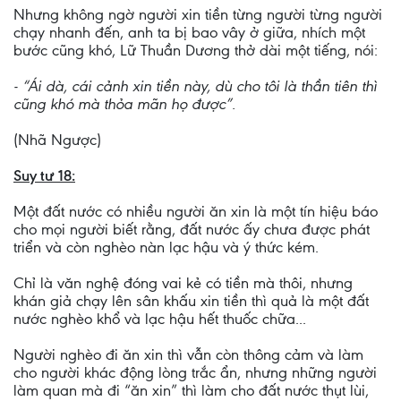
Nhưng không ngờ người xin tiền từng người từng người
chạy nhanh đến, anh ta bị bao vây ở giữa, nhích một
bước cũng khó, Lữ Thuần Dương thở dài một tiếng, nói:
- “Ái dà, cái cảnh xin tiền này, dù cho tôi là thần tiên thì
cũng khó mà thỏa mãn họ được”.
(Nhã Ngược)
Suy tư 18:
Một đất nước có nhiều người ăn xin là một tín hiệu báo
cho mọi người biết rằng, đất nước ấy chưa được phát
triển và còn nghèo nàn lạc hậu và ý thức kém.
Chỉ là văn nghệ đóng vai kẻ có tiền mà thôi, nhưng
khán giả chạy lên sân khấu xin tiền thì quả là một đất
nước nghèo khổ và lạc hậu hết thuốc chữa...
Người nghèo đi ăn xin thì vẫn còn thông cảm và làm
cho người khác động lòng trắc ẩn, nhưng những người
làm quan mà đi “ăn xin” thì làm cho đất nước thụt lùi,