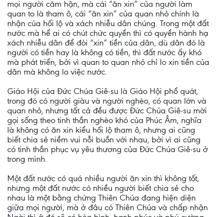
mọi người căm hận, mà cái “ăn xin” của người làm
quan to là tham ô, cái “ăn xin” của quan nhỏ chính là
nhận của hối lộ và xách nhiễu dân chúng. Trong một đất
nước mà hể ai có chút chức quyền thì có quyền hành hạ
xách nhiễu dân để đòi “xin” tiền của dân, dù dân đó là
người có tiền hay là không có tiền, thì đất nước ấy khó
mà phát triển, bởi vì quan to quan nhỏ chỉ lo xin tiền của
dân mà không lo việc nước.
Giáo Hội của Đức Chúa Giê-su là Giáo Hội phổ quát,
trong đó có người giàu và người nghèo, có quan lớn và
quan nhỏ, nhưng tất cả đều được Đức Chúa Giê-su mời
gọi sống theo tinh thần nghèo khó của Phúc Âm, nghĩa
là không có ăn xin kiểu hối lộ tham ô, nhưng ai cũng
biết chia sẻ niềm vui nỗi buồn với nhau, bởi vì ai cũng
có tinh thần phục vụ yêu thương của Đức Chúa Giê-su ở
trong mình.
Một đất nước có quá nhiều người ăn xin thì không tốt,
nhưng một đất nước có nhiều người biết chia sẻ cho
nhau là một bằng chứng Thiên Chúa đang hiện diện
giữa mọi người, mà ở đâu có Thiên Chúa và chấp nhận