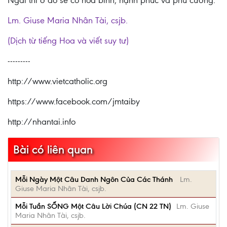
Ngài thì ở đó sẽ có hòa bình, hạnh phúc và phú cường.
Lm. Giuse Maria Nhân Tài, csjb.
(Dịch từ tiếng Hoa và viết suy tư)
---------
http://www.vietcatholic.org
https://www.facebook.com/jmtaiby
http://nhantai.info
Bài có liên quan
Mỗi Ngày Một Câu Danh Ngôn Của Các Thánh
Lm.
Giuse Maria Nhân Tài, csjb.
Mỗi Tuần SỐNG Một Câu Lời Chúa (CN 22 TN)
Lm. Giuse
Maria Nhân Tài, csjb.