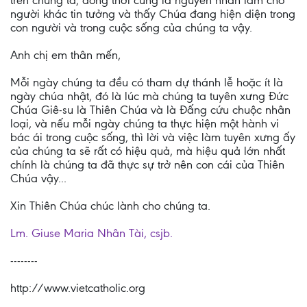
trên chúng ta, đồng thời cũng là nguyên nhân làm cho
người khác tin tưởng và thấy Chúa đang hiện diện trong
con người và trong cuộc sống của chúng ta vậy.
Anh chị em thân mến,
Mỗi ngày chúng ta đều có tham dự thánh lễ hoặc ít là
ngày chúa nhật, đó là lúc mà chúng ta tuyên xưng Đức
Chúa Giê-su là Thiên Chúa và là Đấng cứu chuộc nhân
loại, và nếu mỗi ngày chúng ta thực hiện một hành vi
bác ái trong cuộc sống, thì lời và việc làm tuyên xưng ấy
của chúng ta sẽ rất có hiệu quả, mà hiệu quả lớn nhất
chính là chúng ta đã thực sự trở nên con cái của Thiên
Chúa vậy...
Xin Thiên Chúa chúc lành cho chúng ta.
Lm. Giuse Maria Nhân Tài, csjb.
--------
http://www.vietcatholic.org