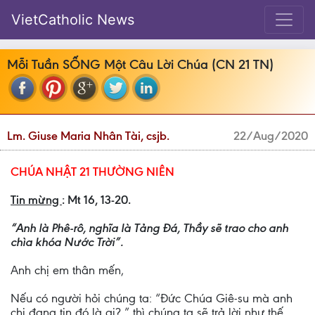
VietCatholic News
Mỗi Tuần SỐNG Một Câu Lời Chúa (CN 21 TN)
Lm. Giuse Maria Nhân Tài, csjb.
22/Aug/2020
CHÚA NHẬT 21 THƯỜNG NIÊN
Tin mừng
: Mt 16, 13-20.
“Anh là Phê-rô, nghĩa là Tảng Đá, Thầy sẽ trao cho anh
chìa khóa Nước Trời”.
Anh chị em thân mến,
Nếu có người hỏi chúng ta: “Đức Chúa Giê-su mà anh
chị đang tin đó là ai? ” thì chúng ta sẽ trả lời như thế