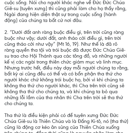
cuộc sống. Nói cho người khác nghe về Đức Đức Chúa
Giê-su (tuyên xưng) thì cũng phải làm cho họ thấy rằng,
Ngài đang hiện diện thật sự trong cuộc sống (hành
động) của chúng ta bất cứ nơi đâu.
2. “Dưới đất anh ràng buộc điều gì, trên trời cũng ràng
buộc như vậy; dưới đất, anh tháo cởi điều gì, trên trời
cũng tháo cởi như vậy” (Mt 16, 19). Như thế là đã rõ
ràng quyền tha tội và trói buộc đã được Đức Chúa Giê-
su trao cho Hội Thánh qua các tông đồ, và những người
kế vị các ngài trong thiên chức giám mục và linh mục.
Nhưng trước hết, điều này dạy mỗi người chúng ta rằng,
bất kỳ ai cũng đều có thể và có bổn phận tha thứ cho
người khác chứ không trói buộc họ, bởi vì khi chúng ta
không tha thứ cho người khác, thì Cha trên trời cũng sẽ
không tha thứ cho chúng ta, và khi chúng ta bỏ qua
những lỗi lầm của tha nhân thì Cha trên trời sẽ tha thứ
cho chúng ta.
Tha thứ là điều kiện phải có để tuyên xưng Đức Đức
Chúa Giê-su là Thiên Chúa và là Đấng Ki-tô, nó (tha thứ)
cũng là động cơ kéo ân sủng của Thiên Chúa xuống