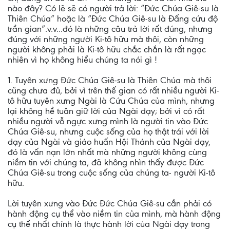
nào đây? Có lẽ sẽ có người trả lời: “Đức Chúa Giê-su là
Thiên Chúa” hoặc là “Đức Chúa Giê-su là Đấng cứu độ
trần gian”.v.v...đó là những câu trả lời rất đúng, nhưng
đúng với những người Ki-tô hữu mà thôi, còn những
người không phải là Ki-tô hữu chắc chắn là rất ngạc
nhiên vì họ không hiểu chúng ta nói gì !
1. Tuyên xưng Đức Chúa Giê-su là Thiên Chúa mà thôi
cũng chưa đủ, bởi vì trên thế gian có rất nhiều người Ki-
tô hữu tuyên xưng Ngài là Cứu Chúa của mình, nhưng
lại không hề tuân giữ lời của Ngài dạy; bởi vì có rất
nhiều người vỗ ngực xưng mình là người tin vào Đức
Chúa Giê-su, nhưng cuộc sống của họ thật trái với lời
dạy của Ngài và giáo huấn Hội Thánh của Ngài dạy,
đó là vấn nạn lớn nhất mà những người không cùng
niềm tin với chúng ta, đã không nhìn thấy được Đức
Chúa Giê-su trong cuộc sống của chúng ta- người Ki-tô
hữu.
Lời tuyên xưng vào Đức Đức Chúa Giê-su cần phải có
hành động cụ thể vào niềm tin của mình, mà hành động
cụ thể nhất chính là thực hành lời của Ngài dạy trong