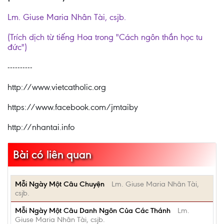
Lm. Giuse Maria Nhân Tài, csjb.
(Trích dịch từ tiếng Hoa trong "Cách ngôn thần học tu
đức")
----------
http://www.vietcatholic.org
https://www.facebook.com/jmtaiby
http://nhantai.info
Bài có liên quan
Mỗi Ngày Một Câu Chuyện
Lm. Giuse Maria Nhân Tài,
csjb.
Mỗi Ngày Một Câu Danh Ngôn Của Các Thánh
Lm.
Giuse Maria Nhân Tài, csjb.