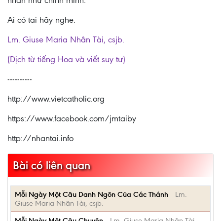
nhân như chính mình.
Ai có tai hãy nghe.
Lm. Giuse Maria Nhân Tài, csjb.
(Dịch từ tiếng Hoa và viết suy tư)
----------
http://www.vietcatholic.org
https://www.facebook.com/jmtaiby
http://nhantai.info
Bài có liên quan
Mỗi Ngày Một Câu Danh Ngôn Của Các Thánh
Lm.
Giuse Maria Nhân Tài, csjb.
Mỗi Ngày Một Câu Chuyện
Lm. Giuse Maria Nhân Tài,