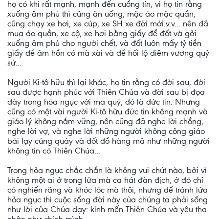
họ có khi rất mạnh, mạnh đến cuồng tín, vì họ tin rằng
xuống âm phủ thì cũng ăn uống, mặc áo mặc quần,
cũng chạy xe hơi, xe cúp, xe SH xe đời mới.v.v... nên đã
mua áo quần, xe cộ, xe hơi bằng giấy để đốt và gởi
xuống âm phủ cho người chết, và đốt luôn mấy tỷ tiền
giấy để âm hồn có mà xài và để hối lộ diêm vương quỷ
sứ...
Người Ki-tô hữu thì lại khác, họ tin rằng có đời sau, đời
sau được hạnh phúc với Thiên Chúa và đời sau bị đọa
đày trong hỏa ngục với ma quỷ, đó là đức tin. Nhưng
cũng có một vài người Ki-tô hữu đức tin không mạnh và
giáo lý không nắm vững, nên cũng đã nghe lời chồng,
nghe lời vợ, và nghe lời những người không công giáo
bái lạy cúng quảy và đốt đồ hàng mã như những người
không tin có Thiên Chúa...
Trong hỏa ngục chắc chắn là không vui chút nào, bởi vì
không một ai ở trong lửa mà ca hát đàn địch, ở đó chỉ
có nghiến răng và khóc lóc mà thôi, nhưng để tránh lửa
hỏa ngục thì cuộc sống đời này của chúng ta phải sống
như lời của Chúa dạy: kính mến Thiên Chúa và yêu tha