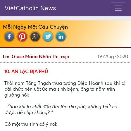
VietCatholic News
Mỗi Ngày Một Câu Chuyện
Lm. Giuse Maria Nhân Tài, csjb.
19/Aug/2020
10. AN LẠC ĐỊA PHỦ
Thời nam Tống Thạch thừa tướng Diệp Hoành sau khi bị
bãi chức nên uất ức mà sinh bệnh, ông ta nằm trên
giường hỏi:
- “Sau khi ta chết đến âm tào địa phủ, không biết có
được dễ chịu không? ”.
Có một thư sinh cố ý nói: