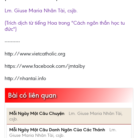
Lm. Giuse Maria Nhân Tài, csjb.
(Trích dịch từ tiếng Hoa trong "Cách ngôn thần học tu
đức")
----------
http://www.vietcatholic.org
https://www.facebook.com/jmtaiby
http://nhantai.info
Bài có liên quan
Mỗi Ngày Một Câu Chuyện
Lm. Giuse Maria Nhân Tài,
csjb.
Mỗi Ngày Một Câu Danh Ngôn Của Các Thánh
Lm.
Giuse Maria Nhân Tài, csjb.