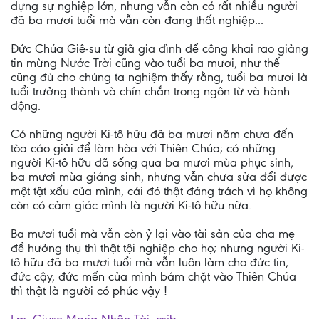
dựng sự nghiệp lớn, nhưng vẫn còn có rất nhiều người
đã ba mươi tuổi mà vẫn còn đang thất nghiệp...
Đức Chúa Giê-su từ giã gia đình để công khai rao giảng
tin mừng Nước Trời cũng vào tuổi ba mươi, như thế
cũng đủ cho chúng ta nghiệm thấy rằng, tuổi ba mươi là
tuổi trưởng thành và chín chắn trong ngôn từ và hành
động.
Có những người Ki-tô hữu đã ba mươi năm chưa đến
tòa cáo giải để làm hòa với Thiên Chúa; có những
người Ki-tô hữu đã sống qua ba mươi mùa phục sinh,
ba mươi mùa giáng sinh, nhưng vẫn chưa sửa đổi được
một tật xấu của mình, cái đó thật đáng trách vì họ không
còn có cảm giác mình là người Ki-tô hữu nữa.
Ba mươi tuổi mà vẫn còn ỷ lại vào tài sản của cha mẹ
để hưởng thụ thì thật tội nghiệp cho họ; nhưng người Ki-
tô hữu đã ba mươi tuổi mà vẫn luôn làm cho đức tin,
đức cậy, đức mến của mình bám chặt vào Thiên Chúa
thì thật là người có phúc vậy !