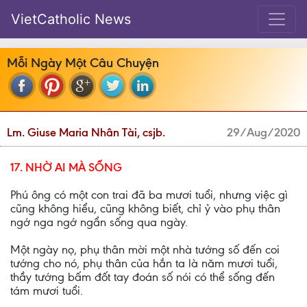
VietCatholic News
Mỗi Ngày Một Câu Chuyện
Lm. Giuse Maria Nhân Tài, csjb.
29/Aug/2020
17. NHỜ AI MÀ SỐNG
Phú ông có một con trai đã ba mươi tuổi, nhưng việc gì
cũng không hiểu, cũng không biết, chỉ ỷ vào phụ thân
ngớ nga ngớ ngẩn sống qua ngày.
Một ngày nọ, phụ thân mời một nhà tướng số đến coi
tướng cho nó, phụ thân của hắn ta là năm mươi tuổi,
thầy tướng bấm đốt tay đoán số nói có thể sống đến
tám mươi tuổi.