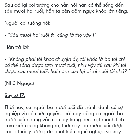
Sau đó lại coi tướng cho hắn nói hắn có thể sống đến
sáu mươi hai tuổi, hắn ta bèn đấm ngực khóc lớn tiếng.
Người coi tướng nói:
- “Sáu mươi hai tuổi thì cũng là thọ vậy !”
Hắn trả lời:
- “Không phải tôi khóc chuyện ấy, tôi khóc là ba tôi chỉ
có thể sống được tám mươi tuổi, như vậy thì sau khi tôi
được sáu mươi tuổi, hai năm còn lại ai sẽ nuôi tôi chứ? ”
(Nhã Ngược)
Suy tư 17:
Thời nay, có người ba mươi tuổi đã thành danh có sự
nghiệp và có chức quyền; thời nay, cũng có người ba
mươi tuổi nhưng vẫn còn tay trắng nên một mảnh tình
còm kiếm cũng không ra; thời nay, ba mưoi tuổi được
coi là tuổi lý tưởng để phát triển nghề nghiệp và xây