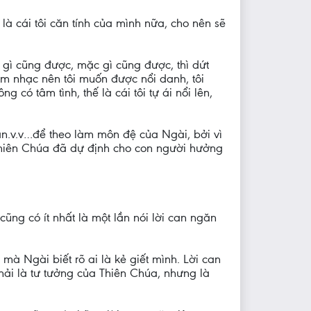
à cái tôi căn tính của mình nữa, cho nên sẽ
n gì cũng được, mặc gì cũng được, thì dứt
ề âm nhạc nên tôi muốn được nổi danh, tôi
có tâm tình, thế là cái tôi tự ái nổi lên,
giận.v.v…để theo làm môn đệ của Ngài, bởi vì
 Thiên Chúa đã dự định cho con người hưởng
ũng có ít nhất là một lần nói lời can ngăn
mà Ngài biết rõ ai là kẻ giết mình. Lời can
phải là tư tưởng của Thiên Chúa, nhưng là