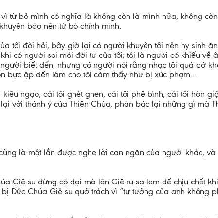
vì từ bỏ mình có nghĩa là không còn là mình nữa, không còn l
 khuyên bảo nên từ bỏ chính mình.
a tôi đòi hỏi, bây giờ lại có người khuyên tôi nên hy sinh ă
khi có người soi mói đời tư của tôi; tôi là người có khiếu v
gười biết đến, nhưng có người nói rằng nhạc tôi quá dở không 
 buồn bực ập đến làm cho tôi cảm thấy như bị xúc phạm…
kiêu ngạo, cái tôi ghét ghen, cái tôi phê bình, cái tôi hờn 
g lại với thánh ý của Thiên Chúa, phản bác lại những gì mà
 cũng là một lần được nghe lời can ngăn của người khác, và c
a Giê-su đừng có dại mà lên Giê-ru-sa-lem để chịu chết khi 
ại bị Đức Chúa Giê-su quở trách vì “tư tưởng của anh không 