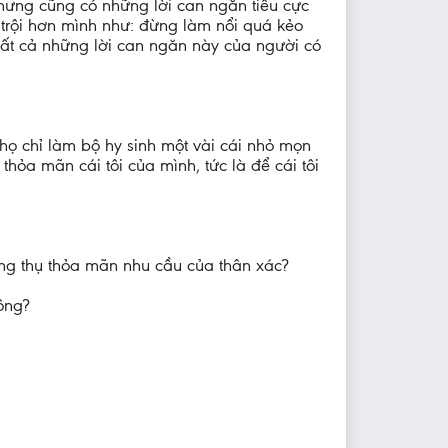
hưng cũng có những lời can ngăn tiêu cực
i trội hơn mình như: đừng làm nổi quá kẻo
tất cả những lời can ngăn này của người có
 họ chỉ làm bộ hy sinh một vài cái nhỏ mọn
hỏa mãn cái tôi của mình, tức là để cái tôi
ưởng thụ thỏa mãn nhu cầu của thân xác?
hông?