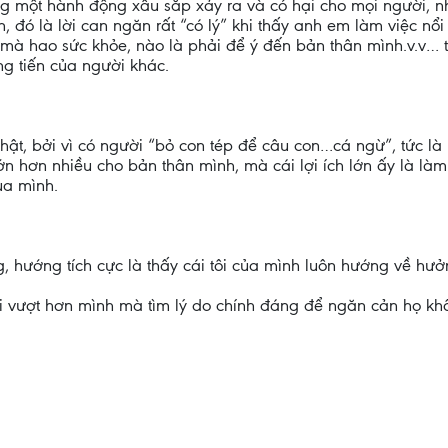
g một hành động xấu sắp xảy ra và có hại cho mọi người, n
n, đó là lời can ngăn rất “có lý” khi thấy anh em làm việc nổ
mà hao sức khỏe, nào là phải để ý đến bản thân mình.v.v… 
g tiến của người khác.
thật, bởi vì có người “bỏ con tép để câu con…cá ngừ”, tức là
n hơn nhiều cho bản thân mình, mà cái lợi ích lớn ấy là làm t
ủa mình.
ng, hướng tích cực là thấy cái tôi của mình luôn hướng về h
 trổi vượt hơn mình mà tìm lý do chính đáng để ngăn cản họ k