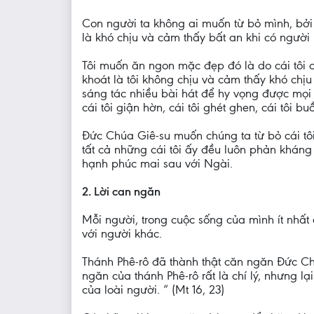
Con người ta không ai muốn từ bỏ mình, bởi 
là khó chịu và cảm thấy bất an khi có người
Tôi muốn ăn ngon mặc đẹp đó là do cái tôi củ
khoát là tôi không chịu và cảm thấy khó chịu 
sáng tác nhiều bài hát để hy vọng được mọi n
cái tôi giận hờn, cái tôi ghét ghen, cái tôi
Đức Chúa Giê-su muốn chúng ta từ bỏ cái tôi 
tất cả những cái tôi ấy đều luôn phản khán
hạnh phúc mai sau với Ngài.
2. Lời can ngăn
Mỗi người, trong cuộc sống của mình ít nhất
với người khác.
Thánh Phê-rô đã thành thật căn ngăn Đức Chú
ngăn của thánh Phê-rô rất là chí lý, nhưng l
của loài người. ” (Mt 16, 23)