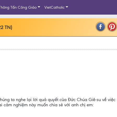
Thông Tấn Công Giáo
VietCatholic
22 TN)
úng ta nghe lại lời quả quyết của Đức Chúa Giê-su về việc 
hai cảm nghiệm này muốn chia sẻ với anh chị em: