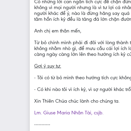
Có những lời can ngăn tích cực để chặn đứn
không vì mọi người nhưng là vì tư lợi cá nhâ
người khác để ý, nào là đừng hăng say quá 
tâm hồn ích kỷ đều là tảng đá lớn chặn đườn
Anh chị em thân mến,
Từ bỏ chính mình phải đi đôi với lòng thành 
không nhằm nhò gì, để mưu cầu cái lợi ích lớ
càng ngày càng lớn lên theo hướng ích kỷ c
Gợi ý suy tư:
- Tôi có từ bỏ mình theo hướng tích cực khô
- Có khi nào tôi vì ích kỷ, vì sợ người khác
Xin Thiên Chúa chúc lành cho chúng ta.
Lm. Giuse Maria Nhân Tài, csjb.
-----------