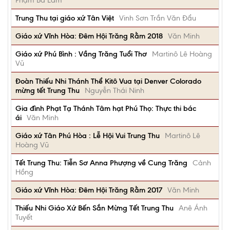
Phạm Bá Lãm
Trung Thu tại giáo xứ Tân Việt
Vinh Sơn Trần Văn Đẩu
Giáo xứ Vĩnh Hòa: Đêm Hội Trăng Rằm 2018
Văn Minh
Giáo xứ Phú Bình : Vầng Trăng Tuổi Thơ
Martinô Lê Hoàng
Vũ
Đoàn Thiếu Nhi Thánh Thể Kitô Vua tại Denver Colorado
mừng tết Trung Thu
Nguyễn Thái Ninh
Gia đình Phạt Tạ Thánh Tâm hạt Phú Thọ: Thực thi bác
ái
Văn Minh
Giáo xứ Tân Phú Hòa : Lễ Hội Vui Trung Thu
Martinô Lê
Hoàng Vũ
Tết Trung Thu: Tiễn Sơ Anna Phượng về Cung Trăng
Cảnh
Hồng
Giáo xứ Vĩnh Hòa: Đêm Hội Trăng Rằm 2017
Văn Minh
Thiếu Nhi Giáo Xứ Bến Sắn Mừng Tết Trung Thu
Anê Ánh
Tuyết