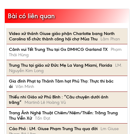
Bài có liên quan
Video xứ thánh Giuse giáo phận Charlotte bang North
Carolina tổ chức thành công hội chợ Mùa Thu
Lâm Phan
Cảnh vui Tết Trung Thu tại Gx DMHCG Garland TX
Phạm
Thái Hùng
Trung Thu tại giáo xứ Đức Mẹ La Vang Miami, Florida
LM.
Nguyễn Kim Long
Gia đình Phạt tạ Thánh Tâm hạt Phú Thọ: Thực thi bác
ái
Văn Minh
Thiếu nhi Giáo xứ Phú Bình : “Câu chuyện dưới ánh
trăng”
Martinô Lê Hoàng Vũ
Trang Ảnh Nghệ Thuật Chiêm/Niệm/Thiền: Trăng Trung
Thu Viễn Xứ
Tấn Đạt
Cáo Phó : LM. Giuse Phạm Trung Thu qua đời
Lm Giuse