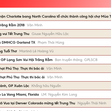
hận Charlotte bang North Carolina tổ chức thành công hội chợ Mùa 
 Trăng Rằm 2018
Văn Minh
 vui Tết Trung Thu
Giuse Nguyễn Hữu Lộc
 Gx DMHCG Garland TX
Phạm Thái Hùng
ng Tuổi Thơ
Martinô Lê Hoàng Vũ
, GP Lạng Sơn Vui Hội Trăng Rằm
Ban truyền thông. GPLSCB
ạt Phú Thọ: Thực thi bác ái
Văn Minh
ạt Phú Thọ: Thực thi bác ái
Văn Minh
Khánh, GP Xuân Lộc
Khổng hữu Nguồn
ẹ La Vang Miami, Florida
LM. Nguyễn Kim Long
tô Vua tại Denver Colorado mừng tết Trung Thu
Nguyễn Thái Ninh