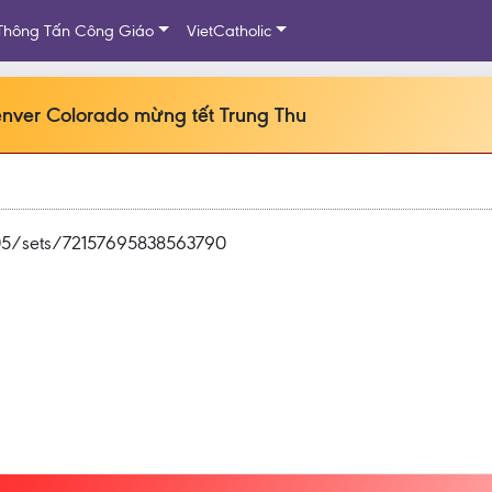
Thông Tấn Công Giáo
VietCatholic
enver Colorado mừng tết Trung Thu
05/sets/72157695838563790