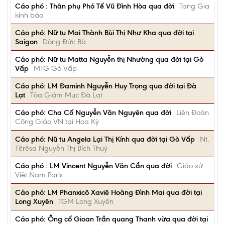
Cáo phó : Thân phụ Phó Tế Vũ Đình Hòa qua đời
Tang Gia
kính báo
Cáo phó: Nữ tu Mai Thành Bùi Thị Như Kha qua đời tại
Saigon
Dòng Đức Bà
Cáo phó: Nữ tu Matta Nguyễn thị Nhường qua đời tại Gò
Vấp
MTG Gò Vấp
Cáo phó: LM Đaminh Nguyễn Huy Trọng qua đời tại Đà
Lạt
Tòa Giám Mục Đà Lạt
Cáo phó: Cha Cố Nguyễn Văn Nguyên qua đời
Liên Đoàn
Công Giáo VN tại Hoa Kỳ
Cáo phó: Nũ tu Angela Lại Thị Kính qua đời tại Gò Vấp
Nt.
Têrêsa Nguyễn Thị Bích Thuỷ
Cáo phó : LM Vincent Nguyễn Văn Cẩn qua đời
Giáo xứ
Việt Nam Paris
Cáo phó: LM Phanxicô Xaviê Hoàng Đình Mai qua đời tại
Long Xuyên
TGM Long Xuyên
Cáo phó: Ông cố Gioan Trần quang Thanh vừa qua đời tại