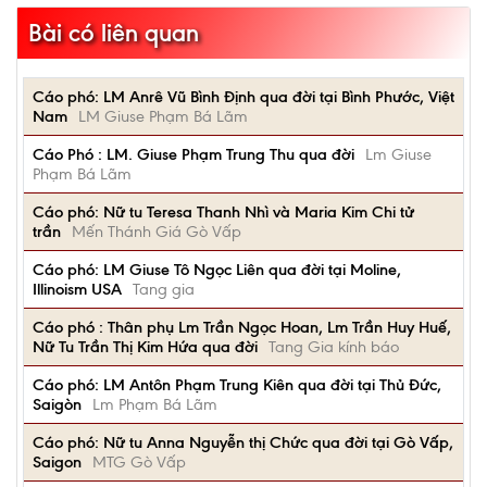
Bài có liên quan
Cáo phó: LM Anrê Vũ Bình Định qua đời tại Bình Phước, Việt
Nam
LM Giuse Phạm Bá Lãm
Cáo Phó : LM. Giuse Phạm Trung Thu qua đời
Lm Giuse
Phạm Bá Lãm
Cáo phó: Nữ tu Teresa Thanh Nhì và Maria Kim Chi tử
trần
Mến Thánh Giá Gò Vấp
Cáo phó: LM Giuse Tô Ngọc Liên qua đời tại Moline,
Illinoism USA
Tang gia
Cáo phó : Thân phụ Lm Trần Ngọc Hoan, Lm Trần Huy Huế,
Nữ Tu Trần Thị Kim Hứa qua đời
Tang Gia kính báo
Cáo phó: LM Antôn Phạm Trung Kiên qua đời tại Thủ Đức,
Saigòn
Lm Phạm Bá Lãm
Cáo phó: Nữ tu Anna Nguyễn thị Chức qua đời tại Gò Vấp,
Saigon
MTG Gò Vấp