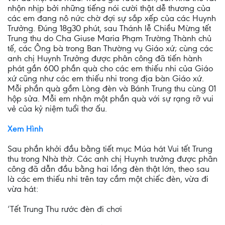
nhộn nhịp bởi những tiếng nói cười thật dễ thương của
các em đang nô nức chờ đợi sự sắp xếp của các Huynh
Trưởng. Đúng 18g30 phút, sau Thánh lễ Chiều Mừng tết
Trung thu do Cha Giuse Maria Phạm Trường Thành chủ
tế, các Ông bà trong Ban Thường vụ Giáo xứ; cùng các
anh chị Huynh Trưởng được phân công đã tiến hành
phát gần 600 phần quà cho các em thiếu nhi của Giáo
xứ cũng như các em thiếu nhi trong địa bàn Giáo xứ.
Mỗi phần quà gồm Lòng đèn và Bánh Trung thu cùng 01
hộp sửa. Mỗi em nhận một phần quà với sự rạng rỡ vui
vẻ của kỷ niệm tuổi thơ ấu.
Xem Hình
Sau phần khởi đầu bằng tiết mục Múa hát Vui tết Trung
thu trong Nhà thờ. Các anh chị Huynh trưởng được phân
công đã dẫn đầu bằng hai lồng đèn thật lớn, theo sau
là các em thiếu nhi trên tay cầm một chiếc đèn, vừa đi
vừa hát:
‘Tết Trung Thu rước đèn đi chơi