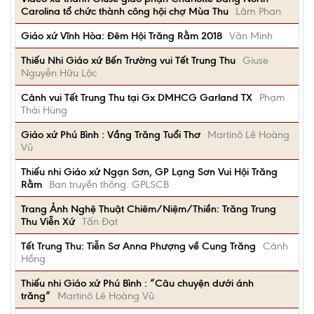
Carolina tổ chức thành công hội chợ Mùa Thu
Lâm Phan
Giáo xứ Vĩnh Hòa: Đêm Hội Trăng Rằm 2018
Văn Minh
Thiếu Nhi Giáo xứ Bến Trường vui Tết Trung Thu
Giuse
Nguyễn Hữu Lộc
Cảnh vui Tết Trung Thu tại Gx DMHCG Garland TX
Phạm
Thái Hùng
Giáo xứ Phú Bình : Vầng Trăng Tuổi Thơ
Martinô Lê Hoàng
Vũ
Thiếu nhi Giáo xứ Ngạn Sơn, GP Lạng Sơn Vui Hội Trăng
Rằm
Ban truyền thông. GPLSCB
Trang Ảnh Nghệ Thuật Chiêm/Niệm/Thiền: Trăng Trung
Thu Viễn Xứ
Tấn Đạt
Tết Trung Thu: Tiễn Sơ Anna Phượng về Cung Trăng
Cảnh
Hồng
Thiếu nhi Giáo xứ Phú Bình : “Câu chuyện dưới ánh
trăng”
Martinô Lê Hoàng Vũ