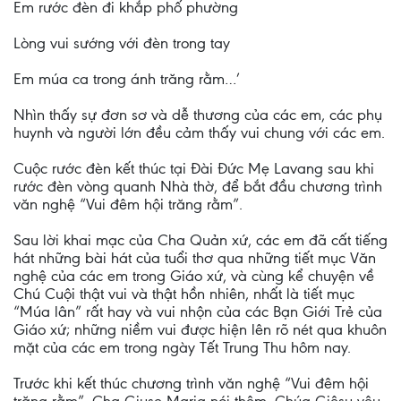
Em rước đèn đi khắp phố phường
Lòng vui sướng với đèn trong tay
Em múa ca trong ánh trăng rằm…’
Nhìn thấy sự đơn sơ và dễ thương của các em, các phụ
huynh và người lớn đều cảm thấy vui chung với các em.
Cuộc rước đèn kết thúc tại Đài Đức Mẹ Lavang sau khi
rước đèn vòng quanh Nhà thờ, để bắt đầu chương trình
văn nghệ “Vui đêm hội trăng rằm”.
Sau lời khai mạc của Cha Quản xứ, các em đã cất tiếng
hát những bài hát của tuổi thơ qua những tiết mục Văn
nghệ của các em trong Giáo xứ, và cùng kể chuyện về
Chú Cuội thật vui và thật hồn nhiên, nhất là tiết mục
“Múa lân” rất hay và vui nhộn của các Bạn Giới Trẻ của
Giáo xứ; những niềm vui được hiện lên rõ nét qua khuôn
mặt của các em trong ngày Tết Trung Thu hôm nay.
Trước khi kết thúc chương trình văn nghệ “Vui đêm hội