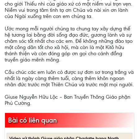
cho giới Thiếu nhi của giáo xứ có một niềm vui trọn vẹn.
Niềm vui trong tâm tình tạ ơn Chúa và nài xin ơn lành
của Ngài xuống trên con em chúng ta.
Ước mong mỗi người chúng ta chung tay xây dựng thế
hệ tương lai bằng đời sống đạo đức, gương lành và sự
chăm sóc tốt nhất cho các em. Để không những đào tạo
một công dân tốt cho xã hội, mà còn là một Kitô hữu
thánh thiện và còn đóng góp ơn gọi cho cánh đồng
truyền giáo mênh mông.
Cầu chúc các em luôn có được sự đơn sơ trong trắng và
nhất là ngày càng thêm tuổi, càng thêm khôn ngoan
nhân đức trước mặt Thiên Chúa và trước mặt mọi người.
Giuse Nguyễn Hữu Lộc – Ban Truyền Thông Giáo phận
Phú Cường.
Bài có liên quan
Video xứ thánh Giuse giáo phận Charlotte bang North