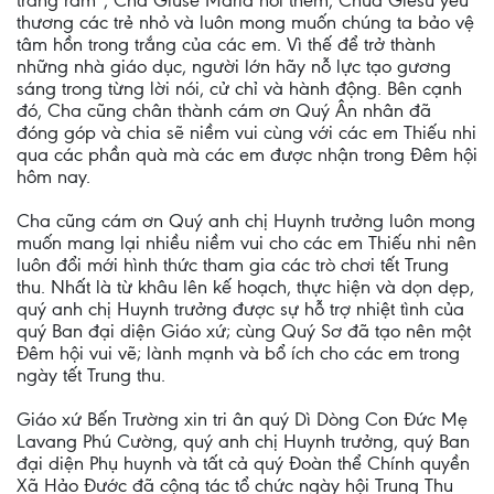
trăng rằm”, Cha Giuse Maria nói thêm, Chúa Giêsu yêu
thương các trẻ nhỏ và luôn mong muốn chúng ta bảo vệ
tâm hồn trong trắng của các em. Vì thế để trở thành
những nhà giáo dục, người lớn hãy nỗ lực tạo gương
sáng trong từng lời nói, cử chỉ và hành động. Bên cạnh
đó, Cha cũng chân thành cám ơn Quý Ân nhân đã
đóng góp và chia sẽ niềm vui cùng với các em Thiếu nhi
qua các phần quà mà các em được nhận trong Đêm hội
hôm nay.
Cha cũng cám ơn Quý anh chị Huynh trưởng luôn mong
muốn mang lại nhiều niềm vui cho các em Thiếu nhi nên
luôn đổi mới hình thức tham gia các trò chơi tết Trung
thu. Nhất là từ khâu lên kế hoạch, thực hiện và dọn dẹp,
quý anh chị Huynh trưởng được sự hỗ trợ nhiệt tình của
quý Ban đại diện Giáo xứ; cùng Quý Sơ đã tạo nên một
Đêm hội vui vẽ; lành mạnh và bổ ích cho các em trong
ngày tết Trung thu.
Giáo xứ Bến Trường xin tri ân quý Dì Dòng Con Đức Mẹ
Lavang Phú Cường, quý anh chị Huynh trưởng, quý Ban
đại diện Phụ huynh và tất cả quý Đoàn thể Chính quyền
Xã Hảo Đước đã cộng tác tổ chức ngày hội Trung Thu