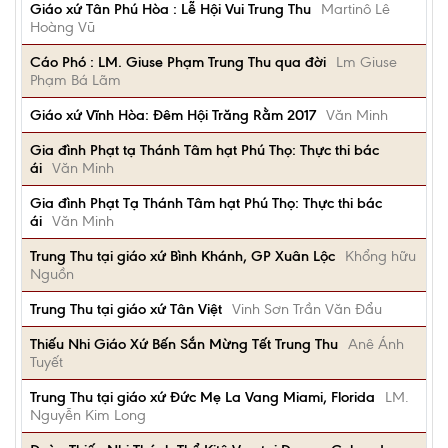
Giáo xứ Tân Phú Hòa : Lễ Hội Vui Trung Thu
Martinô Lê
Hoàng Vũ
Cáo Phó : LM. Giuse Phạm Trung Thu qua đời
Lm Giuse
Phạm Bá Lãm
Giáo xứ Vĩnh Hòa: Đêm Hội Trăng Rằm 2017
Văn Minh
Gia đình Phạt tạ Thánh Tâm hạt Phú Thọ: Thực thi bác
ái
Văn Minh
Gia đình Phạt Tạ Thánh Tâm hạt Phú Thọ: Thực thi bác
ái
Văn Minh
Trung Thu tại giáo xứ Bình Khánh, GP Xuân Lộc
Khổng hữu
Nguồn
Trung Thu tại giáo xứ Tân Việt
Vinh Sơn Trần Văn Đẩu
Thiếu Nhi Giáo Xứ Bến Sắn Mừng Tết Trung Thu
Anê Ánh
Tuyết
Trung Thu tại giáo xứ Đức Mẹ La Vang Miami, Florida
LM.
Nguyễn Kim Long