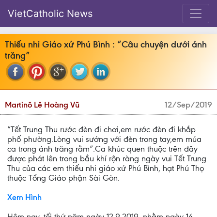
VietCatholic News
Thiếu nhi Giáo xứ Phú Bình : “Câu chuyện dưới ánh
trăng”
Martinô Lê Hoàng Vũ
12/Sep/2019
“Tết Trung Thu rước đèn đi chơi,em rước đèn đi khắp
phố phường.Lòng vui sướng với đèn trong tay,em múa
ca trong ánh trăng rằm“.Ca khúc quen thuộc trên đây
được phát lên trong bầu khí rộn ràng ngày vui Tết Trung
Thu của các em thiếu nhi giáo xứ Phú Bình, hạt Phú Thọ
thuộc Tổng Giáo phận Sài Gòn.
Xem Hình
Hôm nay, tối thứ năm ngày 12.9.2019, nhằm ngày 14