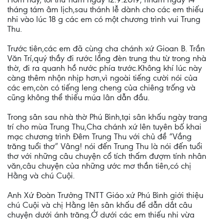
tháng tám âm lịch,sau thánh lễ dành cho các em thiếu
nhi vào lúc 18 g các em có một chương trình vui Trung
Thu.
Trước tiên,các em đã cùng cha chánh xứ Gioan B. Trần
Văn Trí,quý thầy đi rước lồng đèn trung thu từ trong nhà
thờ, đi ra quanh hồ nước phía trước.Không khí lúc này
càng thêm nhộn nhịp hơn,vì ngoài tiếng cười nói của
các em,còn có tiếng leng cheng của chiêng trống và
cũng không thể thiếu múa lân dẫn đầu.
Trong sân sau nhà thờ Phú Bình,tại sân khấu ngày trang
trí cho mùa Trung Thu,Cha chánh xứ lên tuyên bố khai
mạc chương trình Đêm Trung Thu với chủ đề “Vầng
trăng tuổi thơ” Vâng! nói đến Trung Thu là nói đến tuổi
thơ với những câu chuyện cổ tích thấm đượm tính nhân
văn,câu chuyện của những ước mơ thần tiên,có chị
Hằng và chú Cuội.
Anh Xứ Đoàn Trưởng TNTT Giáo xứ Phú Bình giới thiệu
chú Cuội và chị Hằng lên sân khấu để dẫn dắt câu
chuyện dưới ánh trăng.Ở dưới các em thiếu nhi vừa