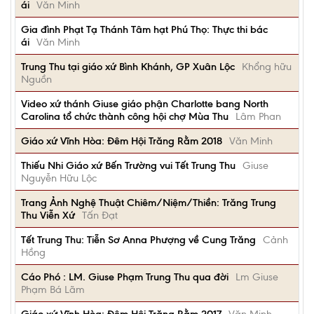
ái
Văn Minh
Gia đình Phạt Tạ Thánh Tâm hạt Phú Thọ: Thực thi bác
ái
Văn Minh
Trung Thu tại giáo xứ Bình Khánh, GP Xuân Lộc
Khổng hữu
Nguồn
Video xứ thánh Giuse giáo phận Charlotte bang North
Carolina tổ chức thành công hội chợ Mùa Thu
Lâm Phan
Giáo xứ Vĩnh Hòa: Đêm Hội Trăng Rằm 2018
Văn Minh
Thiếu Nhi Giáo xứ Bến Trường vui Tết Trung Thu
Giuse
Nguyễn Hữu Lộc
Trang Ảnh Nghệ Thuật Chiêm/Niệm/Thiền: Trăng Trung
Thu Viễn Xứ
Tấn Đạt
Tết Trung Thu: Tiễn Sơ Anna Phượng về Cung Trăng
Cảnh
Hồng
Cáo Phó : LM. Giuse Phạm Trung Thu qua đời
Lm Giuse
Phạm Bá Lãm