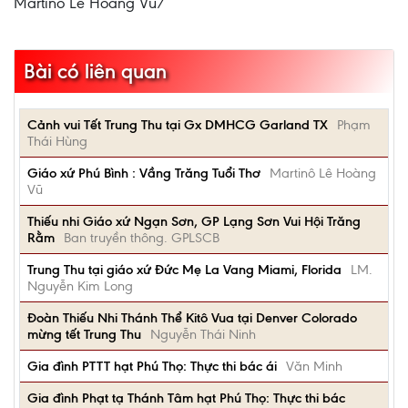
Martinô Lê Hoàng Vũ/
Bài có liên quan
Cảnh vui Tết Trung Thu tại Gx DMHCG Garland TX
Phạm
Thái Hùng
Giáo xứ Phú Bình : Vầng Trăng Tuổi Thơ
Martinô Lê Hoàng
Vũ
Thiếu nhi Giáo xứ Ngạn Sơn, GP Lạng Sơn Vui Hội Trăng
Rằm
Ban truyền thông. GPLSCB
Trung Thu tại giáo xứ Đức Mẹ La Vang Miami, Florida
LM.
Nguyễn Kim Long
Đoàn Thiếu Nhi Thánh Thể Kitô Vua tại Denver Colorado
mừng tết Trung Thu
Nguyễn Thái Ninh
Gia đình PTTT hạt Phú Thọ: Thực thi bác ái
Văn Minh
Gia đình Phạt tạ Thánh Tâm hạt Phú Thọ: Thực thi bác