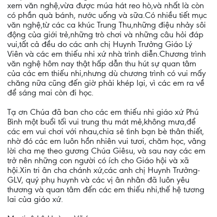
xem văn nghệ,vừa được múa hát reo hò,và nhất là còn
có phần quà bánh, nước uống và sữa.Có nhiều tiết mục
văn nghệ,từ các ca khúc Trung Thu,những điệu nhảy sôi
động của giới trẻ,những trò chơi và những câu hỏi đáp
vui,tất cả đều do các anh chị Huynh Trưởng Giáo Lý
Viên và các em thiếu nhi xứ nhà trình diễn.Chương trình
văn nghệ hôm nay thật hấp dẫn thu hút sự quan tâm
của các em thiếu nhi,nhưng dù chương trình có vui mấy
chăng nữa cũng đến giờ phải khép lại, vì các em ra về
để sáng mai còn đi học.
Tạ ơn Chúa đã ban cho các em thiếu nhi giáo xứ Phú
Bình một buổi tối vui trung thu mát mẻ,không mưa,để
các em vui chơi với nhau,chia sẻ tình bạn bè thân thiết,
nhờ đó các em luôn hồn nhiên vui tươi, chăm học, vâng
lời cha mẹ theo gương Chúa Giêsu, và sau nay các em
trở nên những con người có ích cho Giáo hội và xã
hội.Xin tri ân cha chánh xứ,các anh chị Huynh Trưởng-
GLV, quý phụ huynh và các vị ân nhân đã luôn yêu
thương và quan tâm đến các em thiếu nhi,thế hệ tương
lai của giáo xứ.