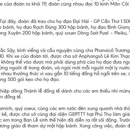
i xe của đoàn ra khỏi TP, đoàn cùng nhau đọc 10 kinh Mân C
ại đây, đoàn đã trao cho họ đạo Đại Hải - GP Cần Thơ 1.5
p bánh, họ đạo Rạch Đùng 300 hộp bánh, họ đạo Bình Giang
g Xuyên 200 hộp bánh, quý souer Dòng Sait Pual – Pleiku,
ắc Sậy, kính viếng và cầu nguyện cùng cha Phanxicô Trương
g30. Khi xe của đoàn tới, được cha sở Anphongsô Lê Kim Thạ
ớn không thể vào được mà phải dùng phà của họ đạo đưa ngư
ừng người đi trong đoàn, và ngài mời mỗi người một ly nướ
au thưởng thức vì sau gần 10 tiếng đồng hồ ngồi trên xe, đối
ùng 500 gói kẹo cho họ đạo.
iệp dâng Thánh lễ đồng tế dành cho các em thiếu nhi mừng
n đồng tế.
minh, quý soeur, cùng các em rước đèn xung quanh nhà thờ. 
hiết kế, được cha sở cùng đại diện GĐPTTT hạt Phú Thọ làm gi
 trong Ban Lễ sinh thể hiện đã diễn ra rất sôi động. Trước
lương giáo đi tham dự một hộp bánh. Xong công việc, đoàn