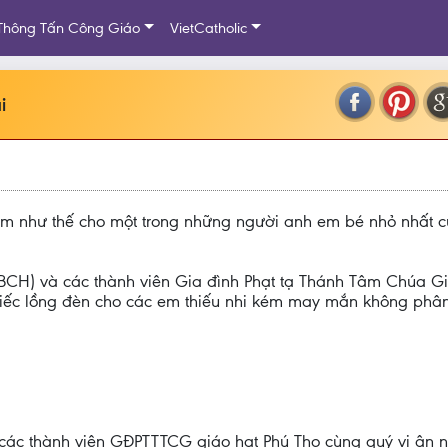
Thông Tấn Công Giáo
VietCatholic
i
làm như thế cho một trong những người anh em bé nhỏ nhất c
(BCH) và các thành viên Gia đình Phạt tạ Thánh Tâm Chúa G
iếc lồng đèn cho các em thiếu nhi kém may mắn không phân 
 các thành viên GĐPTTTCG giáo hạt Phú Thọ cùng quý vị ân 