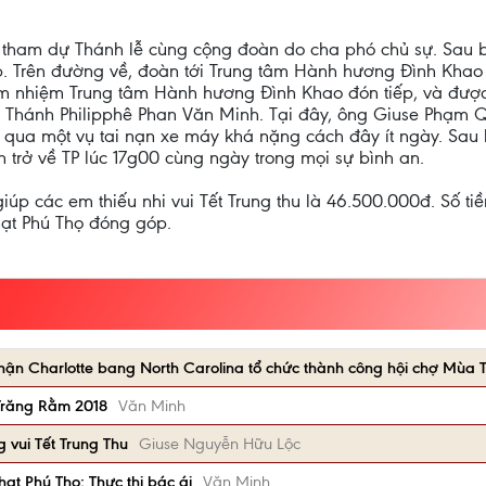
n tham dự Thánh lễ cùng cộng đoàn do cha phó chủ sự. Sau 
 đẹp. Trên đường về, đoàn tới Trung tâm Hành hương Đình Kha
m nhiệm Trung tâm Hành hương Đình Khao đón tiếp, và được 
ha Thánh Philipphê Phan Văn Minh. Tại đây, ông Giuse Phạm 
ải qua một vụ tai nạn xe máy khá nặng cách đây ít ngày. Sa
 trở về TP lúc 17g00 cùng ngày trong mọi sự bình an.
 giúp các em thiếu nhi vui Tết Trung thu là 46.500.000đ. Số t
ạt Phú Thọ đóng góp.
hận Charlotte bang North Carolina tổ chức thành công hội chợ Mùa 
 Trăng Rằm 2018
Văn Minh
 vui Tết Trung Thu
Giuse Nguyễn Hữu Lộc
ạt Phú Thọ: Thực thi bác ái
Văn Minh