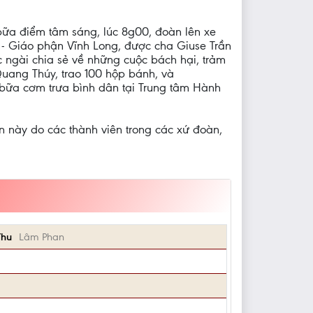
bữa điểm tâm sáng, lúc 8g00, đoàn lên xe
o - Giáo phận Vĩnh Long, được cha Giuse Trần
ngài chia sẻ về những cuộc bách hại, trảm
Quang Thúy, trao 100 hộp bánh, và
u bữa cơm trưa bình dân tại Trung tâm Hành
iền này do các thành viên trong các xứ đoàn,
Thu
Lâm Phan