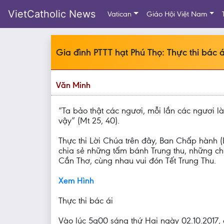
VietCatholic News
Vatican
Giáo Hội Việt Nam
Gia đình PTTT hạt Phú Thọ: Thực thi bác á
Văn Minh
“Ta bảo thật các ngươi, mỗi lần các ngươi 
vậy” (Mt 25, 40).
Thực thi Lời Chúa trên đây, Ban Chấp hành 
chia sẻ những tấm bánh Trung thu, những ch
Cần Thơ, cùng nhau vui đón Tết Trung Thu.
Xem Hình
Thực thi bác ái
Vào lúc 5g00 sáng thứ Hai ngày 02.10.2017,