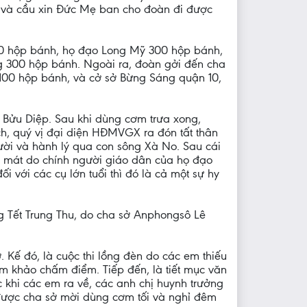
ôi và cầu xin Đức Mẹ ban cho đoàn đi được
00 hộp bánh, họ đạo Long Mỹ 300 hộp bánh,
 300 hộp bánh. Ngoài ra, đoàn gởi đến cha
 100 hộp bánh, và cở sở Bừng Sáng quận 10,
 Bửu Diệp. Sau khi dùng cơm trưa xong,
ch, quý vị đại diện HĐMVGX ra đón tất thân
ời và hành lý qua con sông Xà No. Sau cái
c mát do chính người giáo dân của họ đạo
 với các cụ lớn tuổi thì đó là cả một sự hy
 Tết Trung Thu, do cha sở Anphongsô Lê
Kế đó, là cuộc thi lồng đèn do các em thiếu
ám khảo chấm điểm. Tiếp đến, là tiết mục văn
 khi các em ra về, các anh chị huynh trưởng
 được cha sở mời dùng cơm tối và nghỉ đêm