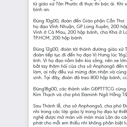
từ giáo xứ Tân Phước đi thực thi bác ái. Kh
bình an.
Đúng 10g00, đoàn đến Giáo phận Cần Thơ. T
họ đạo Vĩnh Nhuận, GP Long Xuyên, 200 hộ
Vinh ở Cà Mau, 200 hộp bánh, cha Kha ở Lon
TP.HCM, 200 hộp bánh.
Đúng 12g00, đoàn tới thánh đường giáo xứ T
đoàn tiếp tục đi đến họ đạo Vị Hưng lúc 16
tình. Vì họ đạo nằm bên kia sông, nên xe l
bắt tay thăm hỏi của cha sở Anphongô đến t
làm, ai nấy đều vui mừng đón nhận và cùng nh
sinh. Tại đây, đoàn đã trao 800 hộp bánh, c
Đúng18g00, các thành viên GĐPTTTCG cùng h
Kim Thạch và cha phó Đaminh Ngô Hồng Tấ
Sau Thánh lễ, cha sở Anphongsô, cha phó Đa
nhi trong các lớp giáo lý trong họ đạo tự t
nghệ được mở màn với màn múa Lân do các em
phát cho mỗi em thiếu nhi không phân biệt 