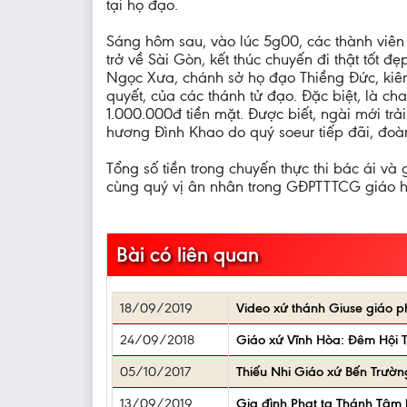
tại họ đạo.
Sáng hôm sau, vào lúc 5g00, các thành viê
trở về Sài Gòn, kết thúc chuyến đi thật tốt
Ngọc Xưa, chánh sở họ đạo Thiềng Đức, kiê
quyết, của các thánh tử đạo. Đặc biệt, là c
1.000.000đ tiền mặt. Được biết, ngài mới tr
hương Đình Khao do quý soeur tiếp đãi, đoàn
Tổng số tiền trong chuyến thực thi bác ái và
cùng quý vị ân nhân trong GĐPTTTCG giáo h
Bài có liên quan
18/09/2019
Video xứ thánh Giuse giáo p
24/09/2018
Giáo xứ Vĩnh Hòa: Đêm Hội
05/10/2017
Thiếu Nhi Giáo xứ Bến Trường
13/09/2019
Gia đình Phạt tạ Thánh Tâm h