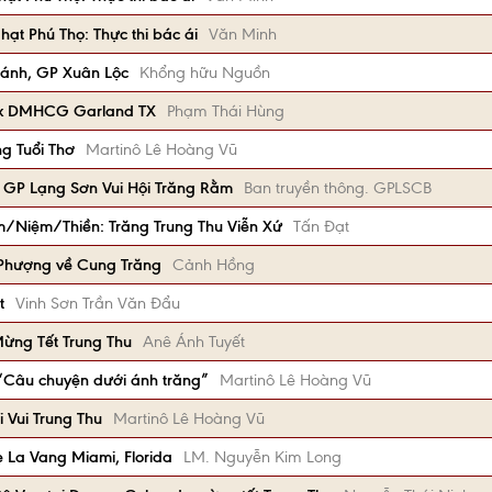
ạt Phú Thọ: Thực thi bác ái
Văn Minh
Khánh, GP Xuân Lộc
Khổng hữu Nguồn
 Gx DMHCG Garland TX
Phạm Thái Hùng
ng Tuổi Thơ
Martinô Lê Hoàng Vũ
, GP Lạng Sơn Vui Hội Trăng Rằm
Ban truyền thông. GPLSCB
/Niệm/Thiền: Trăng Trung Thu Viễn Xứ
Tấn Đạt
a Phượng về Cung Trăng
Cảnh Hồng
t
Vinh Sơn Trần Văn Đẩu
Mừng Tết Trung Thu
Anê Ánh Tuyết
: “Câu chuyện dưới ánh trăng”
Martinô Lê Hoàng Vũ
 Vui Trung Thu
Martinô Lê Hoàng Vũ
ẹ La Vang Miami, Florida
LM. Nguyễn Kim Long