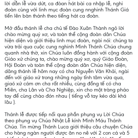
lời dẫn lễ vừa dứt, ca đòan hát bài ca nhập lễ, nghi
đoàn cùng với linh mục đoàn cung nnghinh Thánh Giá
tiến lên bàn thánh theo tiếng hát ca đoàn.
Mở đầu thánh lễ cha chủ tế Đào Xuân Thành ngỏ lời
chào mừng quý xơ, và toàn thể cộng đoàn dân Chúa
hiện diện và giới thiệu linh mục đoàn, ngài nói: chúng ta
vừa trải qua cuộc cung nghinh Mình Thánh Chúa chung
quanh nhà thờ, xin Chúa luôn đồng hành với cộng đoàn
Giáo xứ chúng ta, chào mừng quý xơ, quý Giáo Đoàn,
Hội Đoàn và toàn thể cộng đoàn dân Chúa hiện diện,
dâng thánh lễ hôm nay có cha Nguyễn Văn Khải, ngài
đến với giáo xứ trong những ngày tĩnh tâm vừa qua,
giaó xứ cám ơn cha rất nhiều, cùng đồng tế có cha
Miên, cha Lân và Cha Nghiệp, xin cho một tràng pháo
tay để cùng chào đón nhau ( tiếng vỗ tay kéo dài khá
lâu ).
Thánh lễ được tiếp nối qua phần phụng vụ Lời Chúa
theo phụng vụ Chúa Nhật Lễ kính Mình Máu Thánh
Chúa. Tin mừng Thánh Luca giới thiệu câu chuyện Chúa
cho hàng ngàn người được ăn no nê với 2 con cá và 5