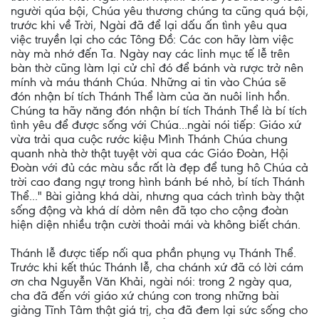
người qúa bội, Chúa yêu thương chúng ta cũng quá bội,
trước khi về Trời, Ngài đã để lại dấu ấn tình yêu qua
việc truyền lại cho các Tông Đồ: Các con hãy làm việc
này mà nhớ đến Ta. Ngày nay các linh mục tế lễ trên
bàn thờ cũng làm lại cử chỉ đó để bánh và rược trở nên
mính và máu thánh Chúa. Những ai tin vào Chúa sẽ
đón nhận bí tích Thánh Thể làm của ăn nuôi linh hồn.
Chúng ta hãy năng đón nhận bí tích Thánh Thể là bí tích
tình yêu để được sống với Chúa...ngài nói tiếp: Giáo xứ
vừa trải qua cuộc rước kiệu Mình Thánh Chúa chung
quanh nhà thờ thật tuyệt vời qua các Giáo Đoàn, Hội
Đoàn với đủ các màu sắc rất là đẹp để tung hô Chúa cả
trời cao đang ngự trong hình bánh bé nhỏ, bí tích Thánh
Thể..." Bài giảng khá dài, nhưng qua cách trình bày thật
sống động và khá dí dỏm nên đã tạo cho cộng đoàn
hiện diện nhiều trận cười thoải mái và không biết chán.
Thánh lễ được tiếp nối qua phần phụng vụ Thánh Thể.
Trước khi kết thúc Thánh lễ, cha chánh xứ đã có lời cám
ơn cha Nguyễn Văn Khải, ngài nói: trong 2 ngày qua,
cha đã đến với giáo xứ chúng con trong những bài
giảng Tĩnh Tâm thật giá trị, cha đã đem lại sức sống cho