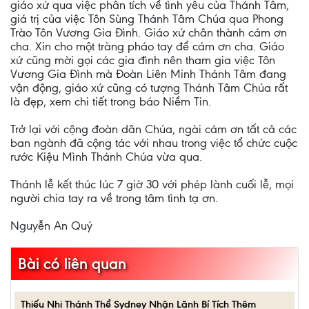
giáo xứ qua việc phân tích về tình yêu của Thánh Tâm,
giá trị của việc Tôn Sùng Thánh Tâm Chúa qua Phong
Trào Tôn Vương Gia Đình. Giáo xứ chân thành cám ơn
cha. Xin cho một tràng pháo tay để cám ơn cha. Giáo
xứ cũng mời gọi các gia đình nên tham gia việc Tôn
Vương Gia Đình mà Đoàn Liên Minh Thánh Tâm đang
vận động, giáo xứ cũng có tượng Thánh Tâm Chúa rất
là đẹp, xem chi tiết trong báo Niềm Tin.
Trở lại với cộng đoàn dân Chúa, ngài cám ơn tất cả các
ban ngành đã cộng tác với nhau trong việc tổ chức cuộc
rước Kiệu Mình Thánh Chúa vừa qua.
Thánh lễ kết thúc lúc 7 giờ 30 với phép lành cuối lễ, mọi
người chia tay ra về trong tâm tình tạ ơn.
Nguyễn An Quý
Bài có liên quan
Thiếu Nhi Thánh Thể Sydney Nhận Lãnh Bí Tích Thêm