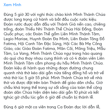
Xem Hình
Đúng 5 giờ 30 với nghi thức chào kính Mình Thánh Chúa
được long trọng cử hành và bắt đầu cuộc rước kiệu.
Đoàn rước đuợc dẫn đầu với Thánh Giá nến cao, chiêng
trống, đoàn Thiếu Nhi Thánh Thể Chúa Hài Đồng, Đoàn
Quốc phục, các Đoàn Thể gồm Liên Minh Thánh Tâm,
Legio Mariae, Huynh Đoàn Đa Minh, Liên Đoàn Tông Đồ
Fatima, Hội Canh Tân Đặc Sủng, Hội Các Bà Mẹ Công
Giáo, các Giáo Đoàn Fatima, Mân Côi, Mông Triệu, Mẫu
Tâm, La Vang, Mình Thánh Chúa ngự trong hào quang
do quý cha thay nhau cung thỉnh và có 4 đoàn viên Liên
Minh Thánh Tâm cầm phong du hầu Mình Thánh Chúa.
Đoàn kiệu di hành qua những đoạn đường chung
quanh nhà thờ kéo dài gần nửa tiếng đồng hồ và trở vể
nhà thờ lúc 5 giờ 55 phút. Mình Thánh Chúa trở về nhà
thờ và được đặt trên bàn Thánh để giáo dân chầu. Giờ
chầu khá trọng thể trong sự sốt sắng của toàn thể cộng
đoàn dân Chúa hiện diện kéo dài gần 10 phút và kết
tghúc gờ chầu lúc gần 6 giờ để chuẩn bị thánh lễ.
Đúng 6 giờ một ca viên trong Ca Đoàn đọc lời dẫn lễ,