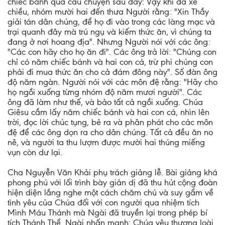
chiếc bánh qua câu chuyện sau đây: Vậy khi đã xế
chiều, nhóm mười hai đến thưa Người rằng: "Xin Thầy
giải tán dân chúng, để họ đi vào trong các làng mạc và
trại quanh đây mà trú ngụ và kiếm thức ăn, vì chúng ta
đang ở nơi hoang địa". Nhưng Người nói với các ông:
"Các con hãy cho họ ăn đi". Các ông trả lời: "Chúng con
chỉ có năm chiếc bánh và hai con cá, trừ phi chúng con
phải đi mua thức ăn cho cả đám đông này". Số đàn ông
độ năm ngàn. Người nói với các môn đệ rằng: "Hãy cho
họ ngồi xuống từng nhóm độ năm mươi người". Các
ông đã làm như thế, và bảo tất cả ngồi xuống. Chúa
Giêsu cầm lấy năm chiếc bánh và hai con cá, nhìn lên
trời, đọc lời chúc tụng, bẻ ra và phân phát cho các môn
đệ để các ông dọn ra cho dân chúng. Tất cả đều ăn no
nê, và người ta thu lượm được mười hai thúng miếng
vụn còn dư lại.
Cha Nguyễn Văn Khải phụ trách giảng lễ. Bài giảng khá
phong phú với lối trình bày giản dị đã thu hút cộng đoàn
hiện diện lắng nghe một cách chăm chú và suy gẩm về
tình yêu của Chúa đối với con người qua nhiệm tích
Mình Máu Thánh mà Ngài đã truyền lại trong phép bí
tích Thánh Thể. Ngài nhấn mạnh: Chúa yêu thương loài