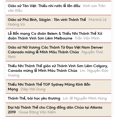
Giáo xứ Tân Việt: Thiếu nhi rước lễ lần đầu
Vinh sơn Trần
văn Đẩu
Giáo xứ Phú Bình, Sàigòn : Tôn vinh Thánh Thể
Martinô Lê
Hoàng Vũ
Lễ Bổn mạng Ca đoàn Belem & Thiếu Nhi Thánh Thể Xứ
đoàn Thánh Vinh Sơn Liêm Melbourne
Trần Văn Minh
Giáo xứ Nữ Vương Các Thánh Tử Đạo Việt Nam Denver
Colorado mừng lễ Mính Máu Thánh Chúa
Nguyễn Thái
Ninh
Thiếu Nhi Thánh Thể giáo xứ Thánh Vinh Sơn Liêm Calgary,
Canada mừng lễ Mình Máu Thánh Chúa
Lm. Nguyễn Đức
Vượng
Thiếu Nhi Thánh Thể TGP Sydney Mừng Kính Bổn
Mạng
Diệp Hải Dung
Thánh Thể, bài học yêu thương
Lm JB Nguyễn Minh Hùng
Đại hội Thánh Thể cho Cộng đồng dân Chúa tại Atlanta
2019
Giuse Đặng Văn Kiếm