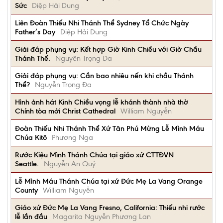
Sức
Diệp Hải Dung
Liên Đoàn Thiếu Nhi Thánh Thể Sydney Tổ Chức Ngày
Father’s Day
Diệp Hải Dung
Giải đáp phụng vụ: Kết hợp Giờ Kinh Chiều với Giờ Chầu
Thánh Thể.
Nguyễn Trọng Đa
Giải đáp phụng vụ: Cần bao nhiêu nến khi chầu Thánh
Thể?
Nguyễn Trọng Đa
Hình ảnh hát Kinh Chiều vọng lễ khánh thành nhà thờ
Chính tòa mới Christ Cathedral
William Nguyễn
Đoàn Thiếu Nhi Thánh Thể Xứ Tân Phú Mừng Lễ Mình Máu
Chúa Kitô
Phương Nga
Rước Kiệu Mình Thánh Chúa tại giáo xứ CTTĐVN
Seattle.
Nguyễn An Quý
Lễ Mình Máu Thánh Chúa tại xứ Đức Mẹ La Vang Orange
County
William Nguyễn
Giáo xứ Đức Mẹ La Vang Fresno, California: Thiếu nhi rước
lễ lần đầu
Magarita Nguyễn Phương Lan