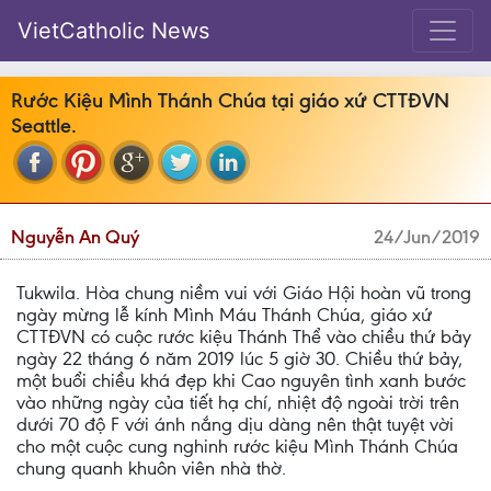
VietCatholic News
Rước Kiệu Mình Thánh Chúa tại giáo xứ CTTĐVN
Seattle.
Nguyễn An Quý
24/Jun/2019
Tukwila. Hòa chung niềm vui với Giáo Hội hoàn vũ trong
ngày mừng lễ kính Mình Máu Thánh Chúa, giáo xứ
CTTĐVN có cuộc rước kiệu Thánh Thể vào chiều thứ bảy
ngày 22 tháng 6 năm 2019 lúc 5 giờ 30. Chiều thứ bảy,
một buổi chiều khá đẹp khi Cao nguyên tình xanh bước
vào những ngày của tiết hạ chí, nhiệt độ ngoài trời trên
dưới 70 độ F với ánh nắng dịu dàng nên thật tuyệt vời
cho một cuộc cung nghinh rước kiệu Mình Thánh Chúa
chung quanh khuôn viên nhà thờ.