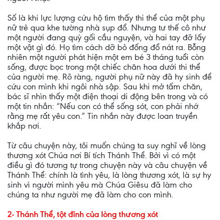
Số là khi lực lượng cứu hộ tìm thấy thi thể của một phụ
nữ trẻ qua khe tường nhà sụp đổ. Nhưng tư thế cô như
một người đang quỳ gối cầu nguyện, và hai tay đỡ lấy
một vật gì đó. Họ tìm cách dỡ bỏ đống đổ nát ra. Bỗng
nhiên một người phát hiện một em bé 3 tháng tuổi còn
sống, được bọc trong một chiếc chăn hoa dưới thi thể
của người mẹ. Rõ ràng, người phụ nữ này đã hy sinh để
cứu con mình khi ngôi nhà sập. Sau khi mở tấm chăn,
bác sĩ nhìn thấy một điện thoại di động bên trong và có
một tin nhắn: “Nếu con có thể sống sót, con phải nhớ
rằng mẹ rất yêu con.” Tin nhắn này được loan truyền
khắp nơi.
Từ câu chuyện này, tôi muốn chúng ta suy nghĩ về lòng
thương xót Chúa nơi Bí tích Thánh Thể. Bởi vì có một
điều gì đó tương tự trong chuyện này và câu chuyện về
Thánh Thể: chính là tình yêu, là lòng thương xót, là sự hy
sinh vì người mình yêu mà Chúa Giêsu đã làm cho
chúng ta như người mẹ đã làm cho con mình.
2- Thánh Thể, tột đỉnh của lòng thương xót