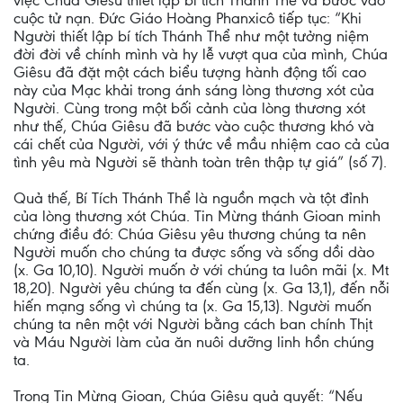
việc Chúa Giêsu thiết lập bí tích Thánh Thể và bước vào
cuộc tử nạn. Đức Giáo Hoàng Phanxicô tiếp tục: “Khi
Người thiết lập bí tích Thánh Thể như một tưởng niệm
đời đời về chính mình và hy lễ vượt qua của mình, Chúa
Giêsu đã đặt một cách biểu tượng hành động tối cao
này của Mạc khải trong ánh sáng lòng thương xót của
Người. Cùng trong một bối cảnh của lòng thương xót
như thế, Chúa Giêsu đã bước vào cuộc thương khó và
cái chết của Người, với ý thức về mầu nhiệm cao cả của
tình yêu mà Người sẽ thành toàn trên thập tự giá” (số 7).
Quả thế, Bí Tích Thánh Thể là nguồn mạch và tột đỉnh
của lòng thương xót Chúa. Tin Mừng thánh Gioan minh
chứng điều đó: Chúa Giêsu yêu thương chúng ta nên
Người muốn cho chúng ta được sống và sống dồi dào
(x. Ga 10,10). Người muốn ở với chúng ta luôn mãi (x. Mt
18,20). Người yêu chúng ta đến cùng (x. Ga 13,1), đến nỗi
hiến mạng sống vì chúng ta (x. Ga 15,13). Người muốn
chúng ta nên một với Người bằng cách ban chính Thịt
và Máu Người làm của ăn nuôi dưỡng linh hồn chúng
ta.
Trong Tin Mừng Gioan, Chúa Giêsu quả quyết: “Nếu