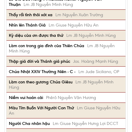
Thuận
Lm JB Nguyễn Minh Hùng
Thấy rồi tình thôi xót xa
Lm Nguyễn Xuân Trường
Nhìn lên Thánh Giá
Lm Giuse Nguyễn Hữu An
Kỳ diệu của ơn được tha thứ
Lm JB Nguyễn Minh Hùng
Làm con trong gia đình của Thiên Chúa
Lm JB Nguyễn
Minh Hùng
Thập giá đời và Thánh giá phúc
Jos. Hoàng Mạnh Hùng
Chúa Nhật XXIV Thường Niên - C -
Lm Jude Siciliano, OP
Làm con theo gương Chúa Giêsu
Lm JB Nguyễn Minh
Hùng
Niềm vui hoán cải
Phêrô Nguyễn Văn Hương
Màu Tím Buồn Với Người Con Thứ
Lm Giuse Nguyễn Hữu
An
Người Cha nhân hậu
Lm Giuse Nguyễn Hưng Lợi DCCT