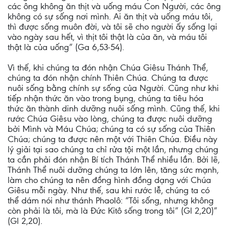
các ông không ăn thịt và uống máu Con Người, các ông
không có sự sống nơi mình. Ai ăn thịt và uống máu tôi,
thì được sống muôn đời, và tôi sẽ cho người ấy sống lại
vào ngày sau hết, vì thịt tôi thật là của ăn, và máu tôi
thật là của uống” (Ga 6,53-54).
Vì thế, khi chúng ta đón nhận Chúa Giêsu Thánh Thể,
chúng ta đón nhận chính Thiên Chúa. Chúng ta được
nuôi sống bằng chính sự sống của Người. Cũng như khi
tiếp nhận thức ăn vào trong bụng, chúng ta tiêu hóa
thức ăn thành dinh dưỡng nuôi sống mình. Cũng thế, khi
rước Chúa Giêsu vào lòng, chúng ta được nuôi dưỡng
bởi Mình và Máu Chúa; chúng ta có sự sống của Thiên
Chúa; chúng ta được nên một với Thiên Chúa. Điều này
lý giải tại sao chúng ta chỉ rửa tội một lần, nhưng chúng
ta cần phải đón nhận Bí tích Thánh Thể nhiều lần. Bởi lẽ,
Thánh Thể nuôi dưỡng chúng ta lớn lên, tăng sức mạnh,
làm cho chúng ta nên đồng hình đồng dạng với Chúa
Giêsu mỗi ngày. Như thế, sau khi rước lễ, chúng ta có
thể dám nói như thánh Phaolô: “Tôi sống, nhưng không
còn phải là tôi, mà là Đức Kitô sống trong tôi” (Gl 2,20)”
(Gl 2,20).