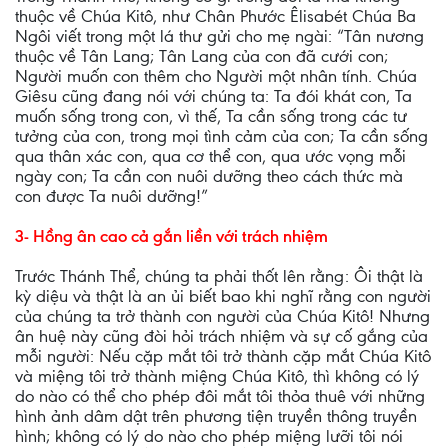
thuộc về Chúa Kitô, như Chân Phước Êlisabét Chúa Ba
Ngôi viết trong một lá thư gửi cho mẹ ngài: “Tân nương
thuộc về Tân Lang; Tân Lang của con đã cưới con;
Người muốn con thêm cho Người một nhân tính. Chúa
Giêsu cũng đang nói với chúng ta: Ta đói khát con, Ta
muốn sống trong con, vì thế, Ta cần sống trong các tư
tưởng của con, trong mọi tình cảm của con; Ta cần sống
qua thân xác con, qua cơ thể con, qua ước vọng mỗi
ngày con; Ta cần con nuôi dưỡng theo cách thức mà
con được Ta nuôi dưỡng!”
3- Hồng ân cao cả gắn liền với trách nhiệm
Trước Thánh Thể, chúng ta phải thốt lên rằng: Ôi thật là
kỳ diệu và thật là an ủi biết bao khi nghĩ rằng con người
của chúng ta trở thành con người của Chúa Kitô! Nhưng
ân huệ này cũng đòi hỏi trách nhiệm và sự cố gắng của
mỗi người: Nếu cặp mắt tôi trở thành cặp mắt Chúa Kitô
và miệng tôi trở thành miệng Chúa Kitô, thì không có lý
do nào có thể cho phép đôi mắt tôi thỏa thuê với những
hình ảnh dâm dật trên phương tiện truyền thông truyền
hình; không có lý do nào cho phép miệng lưỡi tôi nói