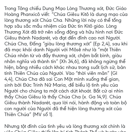
Trong Tông chiếu Dung Mạo Lòng Thương xót, Đức Giáo
Hoàng Phanxicô viết: “Chúa Giêsu Kitô là dung mạo của
lòng thương xót Chúa Cha. Những lời này có thể tổng
hợp sâu sắc mầu nhiệm của Đức tin Kitô giáo. Lòng
Thương Xót đã trở nên sống động và hữu hình nơi Ðức
Giêsu thành Nadarét, và đạt đến đỉnh cao nơi Người.
Chúa Cha, Đấng “giàu lòng thương xót” (Ep 2,4), sau khi
đã mạc khải danh Người với Môsê như là “một Thiên
Chúa nhân từ và đầy thương xót, chậm bất bình, giàu
nhân nghĩa và thành tín” (Xh 34,6), đã không ngừng thể
hiện, bằng nhiều cách khác nhau trong suốt lịch sử, bản
tính Thiên Chúa của Người. Vào “thời viên mãn” (Gl
4,4), Chúa Cha đã sai Con Một mình xuống thế gian,
sinh bởi Đức Trinh Nữ Maria, để biểu lộ tình yêu của
Người cho chúng ta một cách dứt khoát. Bất cứ ai nhìn
thấy Chúa Giêsu là thấy Chúa Cha (x. Ga 14,9). Chúa
Giêsu thành Nadarét, qua lời nói, hành động và toàn bộ
con người của Người đã thể hiện lòng thương xót của
Thiên Chúa” (MV số 1).
Nhưng tột đỉnh của tình yêu và lòng thương xót chính là