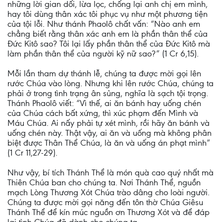
những lời gian dối, lừa lọc, chống lại anh chị em mình,
hay tôi dùng thân xác tôi phục vụ như một phương tiện
của tội lỗi. Như thánh Phaolô chất vấn: “Nào anh em
chẳng biết rằng thân xác anh em là phần thân thể của
Đức Kitô sao? Tôi lại lấy phần thân thể của Đức Kitô mà
làm phần thân thể của người kỹ nữ sao?” (1 Cr 6,15).
Mỗi lần tham dự thánh lễ, chúng ta được mời gọi lên
rước Chúa vào lòng. Nhưng khi lên rước Chúa, chúng ta
phải ở trong tình trạng ân sủng, nghĩa là sạch tội trọng.
Thánh Phaolô viết: “Vì thế, ai ăn bánh hay uống chén
của Chúa cách bất xứng, thì xúc phạm đến Mình và
Máu Chúa. Ai nấy phải tự xét mình, rồi hãy ăn bánh và
uống chén này. Thật vậy, ai ăn và uống mà không phân
biệt được Thân Thể Chúa, là ăn và uống án phạt mình”
(1 Cr 11,27-29).
Như vậy, bí tích Thánh Thể là món quà cao quý nhất mà
Thiên Chúa ban cho chúng ta. Nơi Thánh Thể, nguồn
mạch Lòng Thương Xót Chúa trào dâng cho loài người.
Chúng ta được mời gọi năng đến tôn thờ Chúa Giêsu
Thánh Thể để kín múc nguồn ơn Thương Xót và để đáp