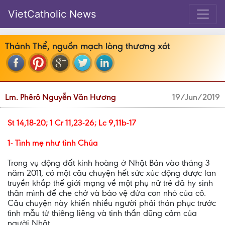
VietCatholic News
Thánh Thể, nguồn mạch lòng thương xót
Lm. Phêrô Nguyễn Văn Hương
19/Jun/2019
St 14,18-20; 1 Cr 11,23-26; Lc 9,11b-17
1- Tình mẹ như tình Chúa
Trong vụ động đất kinh hoàng ở Nhật Bản vào tháng 3
năm 2011, có một câu chuyện hết sức xúc động được lan
truyền khắp thế giới mạng về một phụ nữ trẻ đã hy sinh
thân mình để che chở và bảo vệ đứa con nhỏ của cô.
Câu chuyện này khiến nhiều người phải thán phục trước
tình mẫu tử thiêng liêng và tinh thần dũng cảm của
người Nhật.