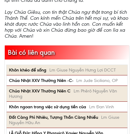
lại tình Chúa đã dành cho chúng ta.
Lạy Chúa Giêsu, con tin thật Chúa ngự thật trong bí tích
Thánh Thể. Con kính mến Chúa trên hết mọi sự, và khao
khát được rước Chúa vào linh hồn con. Con muốn kết
hợp với Chúa và xin Chúa đừng bao giờ để con lìa xa
Chúa
. Amen!
Bài có liên quan
Khôn khéo để sống
Lm Giuse Nguyễn Hưng Lợi DCCT
Chúa Nhật XXV Thường Niên -C-
Lm Jude Siciliano, OP
Chúa Nhật XXV Thường Niên C
Lm Phêrô Nguyễn Văn
Hương
Khôn ngoan trong việc sử dụng tiền của
Lm Đan Vinh
Đất Càng Phì Nhiêu, Tượng Thần Càng Nhiều
Lm Giuse
Nguyễn Hữu An
Lễ Giỗ Đức Hồng Y Phanxicô Xavier Nguyễn Văn