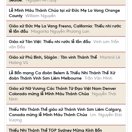
Seattle.
Nguyễn An Quý
Lễ Mình Máu Thánh Chúa tại xứ Đức Mẹ La Vang Orange
County
William Nguyễn
Giáo xứ Đức Mẹ La Vang Fresno, California: Thiếu nhi rước
lễ lần đầu
Magarita Nguyễn Phương Lan
Giáo xứ Tân Việt: Thiếu nhi rước lễ lần đầu
Vinh sơn Trần
văn Đẩu
Giáo xứ Phú Bình, Sàigòn : Tôn vinh Thánh Thể
Martinô Lê
Hoàng Vũ
Lễ Bổn mạng Ca đoàn Belem & Thiếu Nhi Thánh Thể Xứ
đoàn Thánh Vinh Sơn Liêm Melbourne
Trần Văn Minh
Giáo xứ Nữ Vương Các Thánh Tử Đạo Việt Nam Denver
Colorado mừng lễ Mính Máu Thánh Chúa
Nguyễn Thái
Ninh
Thiếu Nhi Thánh Thể giáo xứ Thánh Vinh Sơn Liêm Calgary,
Canada mừng lễ Mình Máu Thánh Chúa
Lm. Nguyễn Đức
Vượng
Thiếu Nhi Thánh Thể TGP Sydney Mừng Kính Bổn