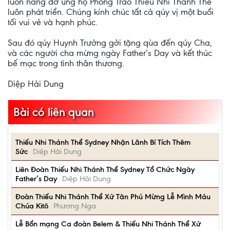
luôn nâng đỡ ủng hộ Phong Trào Thiếu Nhi Thánh Thể
luôn phát triển. Chúng kính chúc tất cả qúy vị một buổi
tối vui vẻ và hạnh phúc.
Sau đó qúy Huynh Trưởng gởi tặng qùa đến qúy Cha,
và các người cha mừng ngày Father’s Day và kết thúc
bế mạc trong tình thân thương.
Diệp Hải Dung
Bài có liên quan
Thiếu Nhi Thánh Thể Sydney Nhận Lãnh Bí Tích Thêm
Sức
Diệp Hải Dung
Liên Đoàn Thiếu Nhi Thánh Thể Sydney Tổ Chức Ngày
Father’s Day
Diệp Hải Dung
Đoàn Thiếu Nhi Thánh Thể Xứ Tân Phú Mừng Lễ Mình Máu
Chúa Kitô
Phương Nga
Lễ Bổn mạng Ca đoàn Belem & Thiếu Nhi Thánh Thể Xứ