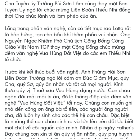
Cha Tuyên úy Trưởng Bùi Sơn Lâm cũng thay mặt Ban
Tuyên Úy ngỏ lời chúc mừng Liên Đoàn Thiếu Nhi đồng
thời Cha chúc lành và làm phép của ăn.
Lồng trong phần văn nghệ, còn có tiết mục rao Lotto rất
là hào hứng, tạo cho bầu khí thêm phần vui nhộn. Ông
Nguyễn Ngọc Khiêm Phó Chủ tịch Cộng Đồng Công
Giáo Việt Nam TGP thay mặt Cộng Đồng chúc mừng
đêm văn nghệ Vua Hùng Đất Việt do các em Thiếu Nhi
tổ chức.
Trườc khi kết thúc buổi văn nghệ. Anh Phùng Hải Sơn
Liên Đoàn Trưởng ngỏ lời cám ơn Đức Giám Mục, qúy
Cha, quý Sơ, qúy ân nhân và tất cả mọi người. Kính
thưa qúy vị: Thuở xưa Vua Hùng dựng nước. Con cháu
ngàn đời mãi mãi tri ân, đó là thông điệp của đêm văn
nghệ “Vua Hùng Đất Việt:” tối nay. Chúng con muốn ghi
nhớ đến công ơn ông bà tổ tiên, các người ông người
cha, đã luôn hy sinh cho các thế hệ con cháu. Đặc biệt
là những thế con cháu sinh ra và lớn lên trên đất Úc biết
một chút về cội nguồn của mình. Nhân dịp ngày Father’s
Day chúng con xin tri ân qúy vị ân nhân, qúy phụ huynh