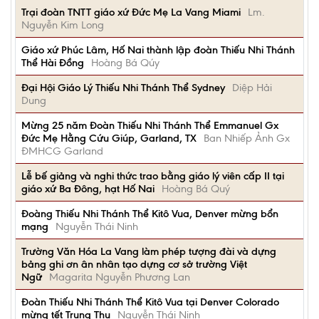
Trại đoàn TNTT giáo xứ Đức Mẹ La Vang Miami
Lm.
Nguyễn Kim Long
Giáo xứ Phúc Lâm, Hố Nai thành lập đoàn Thiếu Nhi Thánh
Thể Hài Đồng
Hoàng Bá Qúy
Đại Hội Giáo Lý Thiếu Nhi Thánh Thể Sydney
Diệp Hải
Dung
Mừng 25 năm Đoàn Thiếu Nhi Thánh Thể Emmanuel Gx
Đức Mẹ Hằng Cứu Giúp, Garland, TX
Ban Nhiếp Ảnh Gx
ĐMHCG Garland
Lễ bế giảng và nghi thức trao bằng giáo lý viên cấp II tại
giáo xứ Ba Đông, hạt Hố Nai
Hoàng Bá Quý
Đoàng Thiếu Nhi Thánh Thể Kitô Vua, Denver mừng bổn
mạng
Nguyễn Thái Ninh
Trường Văn Hóa La Vang làm phép tượng đài và dựng
bảng ghi ơn ân nhân tạo dựng cơ sở trường Việt
Ngữ
Magarita Nguyễn Phương Lan
Đoàn Thiếu Nhi Thánh Thể Kitô Vua tại Denver Colorado
mừng tết Trung Thu
Nguyễn Thái Ninh