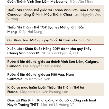
đoàn Thánh Vinh Sơn Liêm Melbourne
Trần Văn Minh
Thiếu Nhi Thánh Thể giáo xứ Thánh Vinh Sơn Liêm Calgary,
Canada mừng lễ Mình Máu Thánh Chúa
Lm. Nguyễn Đức
Vượng
Thiếu Nhi Thánh Thể TGP Sydney Mừng Kính Bổn
Mạng
Diệp Hải Dung
Gx. Vĩnh Hòa: Mừng ngày Quốc tế Thiếu nhi
Văn Minh
Xuân Lộc : Khóa Đuốc Hồng 2019 dành cho quý Thầy
Chủng Sinh Khóa 12
Nt. Teresa Ngọc Lễ, O.P
Rước lễ lần đầu tại giáo xứ thánh Vinh Sơn Liêm, Calgary,
Canada
LM. Nguyễn Đức Vượng
Rước lễ lần đầu tại giáo xứ Kitô Vua, Nam
California
William Nguyễn
Khóa sa mạc huấn luyện Thiêu Nhi Thánh Thể tại
Fresno
Magarita Nguyễn Phương Lan
Giáo xứ Phú Bình : Khai giảng khóa bồi dưỡng sinh hoạt
Huynh Trưởng TNTT
Martinô Lê Hoàng Vũ