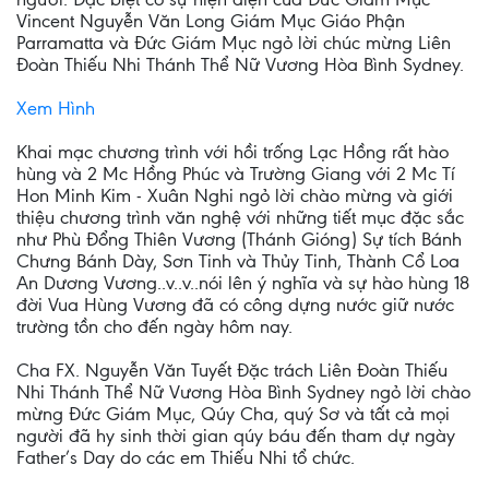
Vincent Nguyễn Văn Long Giám Mục Giáo Phận
Parramatta và Đức Giám Mục ngỏ lời chúc mừng Liên
Đoàn Thiếu Nhi Thánh Thể Nữ Vương Hòa Bình Sydney.
Xem Hình
Khai mạc chương trình với hồi trống Lạc Hồng rất hào
hùng và 2 Mc Hồng Phúc và Trường Giang với 2 Mc Tí
Hon Minh Kim - Xuân Nghi ngỏ lời chào mừng và giới
thiệu chương trình văn nghệ với những tiết mục đặc sắc
như Phù Đổng Thiên Vương (Thánh Gióng) Sự tích Bánh
Chưng Bánh Dày, Sơn Tinh và Thủy Tinh, Thành Cổ Loa
An Dương Vương..v..v..nói lên ý nghĩa và sự hào hùng 18
đời Vua Hùng Vương đã có công dựng nước giữ nước
trường tồn cho đến ngày hôm nay.
Cha FX. Nguyễn Văn Tuyết Đặc trách Liên Đoàn Thiếu
Nhi Thánh Thể Nữ Vương Hòa Bình Sydney ngỏ lời chào
mừng Đức Giám Mục, Qúy Cha, quý Sơ và tất cả mọi
người đã hy sinh thời gian qúy báu đến tham dự ngày
Father’s Day do các em Thiếu Nhi tổ chức.