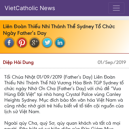
VietCatholic News
Liên Đoàn Thiếu Nhi Thánh Thể Sydney Tổ Chức
Ngày Father’s Day
Diệp Hải Dung
01/Sep/2019
Tối Chúa Nhật 01/09/2019 (Father’s Day) Liên Đoàn
Thiếu Nhi Thánh Thể Nữ Vương Hòa Bình TGP Sydney tổ
chức ngày Nhớ Ơn Cha (Father’s Day) với chủ đề “Vua
Hùng Đất Việt” tại nhà hang Crystal Palce vùng Canley
Heights Sydney. Mục đích bảo tồn văn hóa Việt Nam và
cũng nhắc nhở giới trẻ hiểu biết về tổ tiến cội nguồn của
lịch sử Việt Nam.
Ngoài qúy Cha, quý Sơ, qúy quan khách và tất cả mọi
người. Đặc biệt có sự hiện diện của Đức Giám Mục