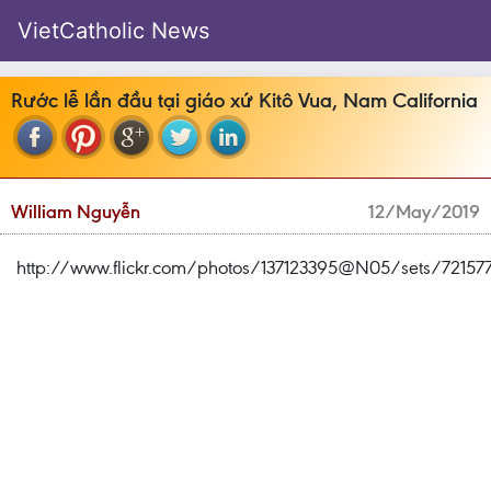
VietCatholic News
Rước lễ lần đầu tại giáo xứ Kitô Vua, Nam California
William Nguyễn
12/May/2019
http://www.flickr.com/photos/137123395@N05/sets/72157