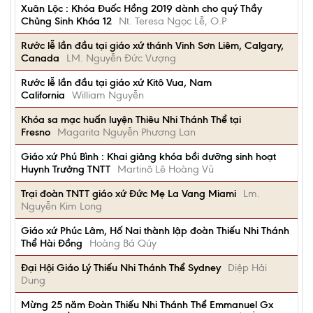
Xuân Lộc : Khóa Đuốc Hồng 2019 dành cho quý Thầy
Chủng Sinh Khóa 12
Nt. Teresa Ngọc Lễ, O.P
Rước lễ lần đầu tại giáo xứ thánh Vinh Sơn Liêm, Calgary,
Canada
LM. Nguyễn Đức Vượng
Rước lễ lần đầu tại giáo xứ Kitô Vua, Nam
California
William Nguyễn
Khóa sa mạc huấn luyện Thiêu Nhi Thánh Thể tại
Fresno
Magarita Nguyễn Phương Lan
Giáo xứ Phú Bình : Khai giảng khóa bồi dưỡng sinh hoạt
Huynh Trưởng TNTT
Martinô Lê Hoàng Vũ
Trại đoàn TNTT giáo xứ Đức Mẹ La Vang Miami
Lm.
Nguyễn Kim Long
Giáo xứ Phúc Lâm, Hố Nai thành lập đoàn Thiếu Nhi Thánh
Thể Hài Đồng
Hoàng Bá Qúy
Đại Hội Giáo Lý Thiếu Nhi Thánh Thể Sydney
Diệp Hải
Dung
Mừng 25 năm Đoàn Thiếu Nhi Thánh Thể Emmanuel Gx