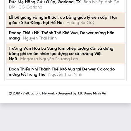
Đức Mẹ Hằng Cứu Giúp, Garland, TX
Ban Nhiếp Ảnh Gx
ĐMHCG Garland
Lễ bế giảng và nghi thức trao bằng giáo lý viên cấp II tại
giáo xứ Ba Đông, hạt Hố Nai
Hoàng Bá Quý
Đoàng Thiếu Nhi Thánh Thể Kitô Vua, Denver mừng bổn
mạng
Nguyễn Thái Ninh
Trường Văn Hóa La Vang làm phép tượng đài và dựng
bảng ghi ơn ân nhân tạo dựng cơ sở trường Việt
Ngữ
Magarita Nguyễn Phương Lan
Đoàn Thiếu Nhi Thánh Thể Kitô Vua tại Denver Colorado
mừng tết Trung Thu
Nguyễn Thái Ninh
© 2019 - VietCatholic Network - Designed by J.B. Đặng Minh An