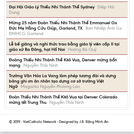
Đại Hội Giáo Lý Thiếu Nhi Thánh Thể Sydney
Diệp Hải
Dung
Mừng 25 năm Đoàn Thiếu Nhi Thánh Thể Emmanuel Gx
Đức Mẹ Hằng Cứu Giúp, Garland, TX
Ban Nhiếp Ảnh Gx
ĐMHCG Garland
Lễ bế giảng và nghi thức trao bằng giáo lý viên cấp II tại
giáo xứ Ba Đông, hạt Hố Nai
Hoàng Bá Quý
Đoàng Thiếu Nhi Thánh Thể Kitô Vua, Denver mừng bổn
mạng
Nguyễn Thái Ninh
Trường Văn Hóa La Vang làm phép tượng đài và dựng
bảng ghi ơn ân nhân tạo dựng cơ sở trường Việt
Ngữ
Magarita Nguyễn Phương Lan
Đoàn Thiếu Nhi Thánh Thể Kitô Vua tại Denver Colorado
mừng tết Trung Thu
Nguyễn Thái Ninh
© 2019 - VietCatholic Network - Designed by J.B. Đặng Minh An