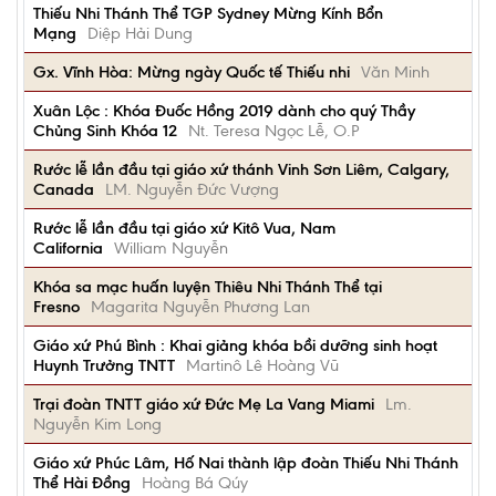
Thiếu Nhi Thánh Thể TGP Sydney Mừng Kính Bổn
Mạng
Diệp Hải Dung
Gx. Vĩnh Hòa: Mừng ngày Quốc tế Thiếu nhi
Văn Minh
Xuân Lộc : Khóa Đuốc Hồng 2019 dành cho quý Thầy
Chủng Sinh Khóa 12
Nt. Teresa Ngọc Lễ, O.P
Rước lễ lần đầu tại giáo xứ thánh Vinh Sơn Liêm, Calgary,
Canada
LM. Nguyễn Đức Vượng
Rước lễ lần đầu tại giáo xứ Kitô Vua, Nam
California
William Nguyễn
Khóa sa mạc huấn luyện Thiêu Nhi Thánh Thể tại
Fresno
Magarita Nguyễn Phương Lan
Giáo xứ Phú Bình : Khai giảng khóa bồi dưỡng sinh hoạt
Huynh Trưởng TNTT
Martinô Lê Hoàng Vũ
Trại đoàn TNTT giáo xứ Đức Mẹ La Vang Miami
Lm.
Nguyễn Kim Long
Giáo xứ Phúc Lâm, Hố Nai thành lập đoàn Thiếu Nhi Thánh
Thể Hài Đồng
Hoàng Bá Qúy