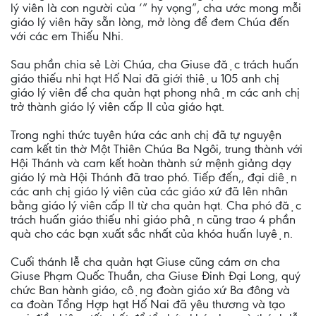
lý viên là con người của ‘” hy vọng”, cha ước mong mỗi
giáo lý viên hãy sẵn lòng, mở lòng để đem Chúa đến
với các em Thiếu Nhi.
Sau phần chia sẻ Lời Chúa, cha Giuse đặc trách huấn
giáo thiếu nhi hạt Hố Nai đã giới thiệu 105 anh chị
giáo lý viên để cha quản hạt phong nhậm các anh chị
trở thành giáo lý viên cấp II của giáo hạt.
Trong nghi thức tuyên hứa các anh chị đã tự nguyện
cam kết tin thờ Một Thiên Chúa Ba Ngôi, trung thành với
Hội Thánh và cam kết hoàn thành sứ mệnh giảng dạy
giáo lý mà Hội Thánh đã trao phó. Tiếp đến,, đại diện
các anh chị giáo lý viên của các giáo xứ đã lên nhân
bằng giáo lý viên cấp II từ cha quản hạt. Cha phó đặc
trách huấn giáo thiếu nhi giáo phận cũng trao 4 phần
quà cho các bạn xuất sắc nhất của khóa huấn luyện.
Cuối thánh lễ cha quản hạt Giuse cũng cám ơn cha
Giuse Phạm Quốc Thuần, cha Giuse Đinh Đại Long, quý
chức Ban hành giáo, cộng đoàn giáo xứ Ba đông và
ca đoàn Tổng Hợp hạt Hố Nai đã yêu thương và tạo