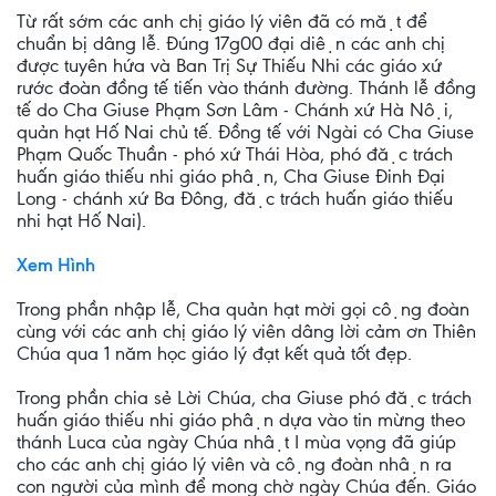
Từ rất sớm các anh chị giáo lý viên đã có mặt để
chuẩn bị dâng lễ. Đúng 17g00 đại diện các anh chị
được tuyên hứa và Ban Trị Sự Thiếu Nhi các giáo xứ
rước đoàn đồng tế tiến vào thánh đường. Thánh lễ đồng
tế do Cha Giuse Phạm Sơn Lâm - Chánh xứ Hà Nội,
quản hạt Hố Nai chủ tế. Đồng tế với Ngài có Cha Giuse
Phạm Quốc Thuần - phó xứ Thái Hòa, phó đặc trách
huấn giáo thiếu nhi giáo phận, Cha Giuse Đinh Đại
Long - chánh xứ Ba Đông, đặc trách huấn giáo thiếu
nhi hạt Hố Nai).
Xem Hình
Trong phần nhập lễ, Cha quản hạt mời gọi cộng đoàn
cùng với các anh chị giáo lý viên dâng lời cảm ơn Thiên
Chúa qua 1 năm học giáo lý đạt kết quả tốt đẹp.
Trong phần chia sẻ Lời Chúa, cha Giuse phó đặc trách
huấn giáo thiếu nhi giáo phận dựa vào tin mừng theo
thánh Luca của ngày Chúa nhật I mùa vọng đã giúp
cho các anh chị giáo lý viên và cộng đoàn nhận ra
con người của mình để mong chờ ngày Chúa đến. Giáo