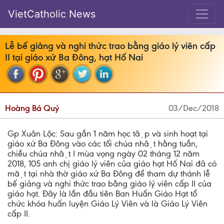
VietCatholic News
Lễ bế giảng và nghi thức trao bằng giáo lý viên cấp
II tại giáo xứ Ba Đông, hạt Hố Nai
Hoàng Bá Quý
03/Dec/2018
Gp Xuân Lộc: Sau gần 1 năm học tập và sinh hoạt tại
giáo xứ Ba Đông vào các tối chúa nhật hằng tuần,
chiều chúa nhật I mùa vọng ngày 02 tháng 12 năm
2018, 105 anh chị giáo lý viên của giáo hạt Hố Nai đã có
mặt tại nhà thờ giáo xứ Ba Đông để tham dự thánh lễ
bế giảng và nghi thức trao bằng giáo lý viên cấp II của
giáo hạt. Đây là lần đầu tiên Ban Huấn Giáo Hạt tổ
chức khóa huấn luyện Giáo Lý Viên và là Giáo Lý Viên
cấp II.