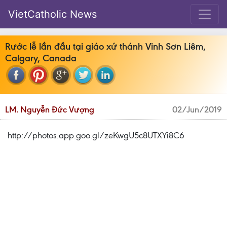
VietCatholic News
Rước lễ lần đầu tại giáo xứ thánh Vinh Sơn Liêm,
Calgary, Canada
LM. Nguyễn Đức Vượng
02/Jun/2019
http://photos.app.goo.gl/zeKwgU5c8UTXYi8C6