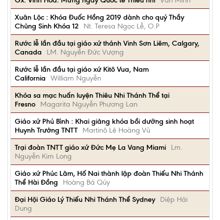
Gx. Vĩnh Hòa: Mừng ngày Quốc tế Thiếu nhi
Văn Minh
Xuân Lộc : Khóa Đuốc Hồng 2019 dành cho quý Thầy
Chủng Sinh Khóa 12
Nt. Teresa Ngọc Lễ, O.P
Rước lễ lần đầu tại giáo xứ thánh Vinh Sơn Liêm, Calgary,
Canada
LM. Nguyễn Đức Vượng
Rước lễ lần đầu tại giáo xứ Kitô Vua, Nam
California
William Nguyễn
Khóa sa mạc huấn luyện Thiêu Nhi Thánh Thể tại
Fresno
Magarita Nguyễn Phương Lan
Giáo xứ Phú Bình : Khai giảng khóa bồi dưỡng sinh hoạt
Huynh Trưởng TNTT
Martinô Lê Hoàng Vũ
Trại đoàn TNTT giáo xứ Đức Mẹ La Vang Miami
Lm.
Nguyễn Kim Long
Giáo xứ Phúc Lâm, Hố Nai thành lập đoàn Thiếu Nhi Thánh
Thể Hài Đồng
Hoàng Bá Qúy
Đại Hội Giáo Lý Thiếu Nhi Thánh Thể Sydney
Diệp Hải
Dung