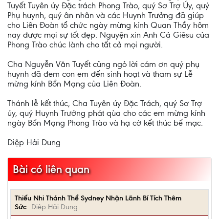
Tuyết Tuyên úy Đặc trách Phong Trào, quý Sơ Trợ Úy, quý
Phụ huynh, quý ân nhân và các Huynh Trưởng đã giúp
cho Liên Đoàn tổ chức ngày mừng kính Quan Thầy hôm
nay được mọi sự tốt đẹp. Nguyện xin Anh Cả Giêsu của
Phong Trào chúc lành cho tất cả mọi người.
Cha Nguyễn Văn Tuyết cũng ngỏ lời cám ơn quý phụ
huynh đã đem con em đến sinh hoạt và tham sự Lễ
mừng kính Bổn Mạng của Liên Đoàn.
Thánh lễ kết thúc, Cha Tuyên úy Đặc Trách, quý Sơ Trợ
úy, quý Huynh Trưởng phát qùa cho các em mừng kính
ngày Bổn Mạng Phong Trào và hạ cờ kết thúc bế mạc.
Diệp Hải Dung
Bài có liên quan
Thiếu Nhi Thánh Thể Sydney Nhận Lãnh Bí Tích Thêm
Sức
Diệp Hải Dung