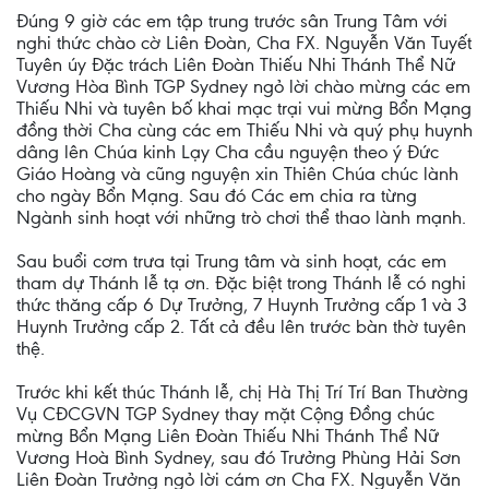
Đúng 9 giờ các em tập trung trước sân Trung Tâm với
nghi thức chào cờ Liên Đoàn, Cha FX. Nguyễn Văn Tuyết
Tuyên úy Đặc trách Liên Đoàn Thiếu Nhi Thánh Thể Nữ
Vương Hòa Bình TGP Sydney ngỏ lời chào mừng các em
Thiếu Nhi và tuyên bố khai mạc trại vui mừng Bổn Mạng
đồng thời Cha cùng các em Thiếu Nhi và quý phụ huynh
dâng lên Chúa kinh Lạy Cha cầu nguyện theo ý Đức
Giáo Hoàng và cũng nguyện xin Thiên Chúa chúc lành
cho ngày Bổn Mạng. Sau đó Các em chia ra từng
Ngành sinh hoạt với những trò chơi thể thao lành mạnh.
Sau buổi cơm trưa tại Trung tâm và sinh hoạt, các em
tham dự Thánh lễ tạ ơn. Đặc biệt trong Thánh lễ có nghi
thức thăng cấp 6 Dự Trưởng, 7 Huynh Trưởng cấp 1 và 3
Huynh Trưởng cấp 2. Tất cả đều lên trước bàn thờ tuyên
thệ.
Trước khi kết thúc Thánh lễ, chị Hà Thị Trí Trí Ban Thường
Vụ CĐCGVN TGP Sydney thay mặt Cộng Đồng chúc
mừng Bổn Mạng Liên Đoàn Thiếu Nhi Thánh Thể Nữ
Vương Hoà Bình Sydney, sau đó Trưởng Phùng Hải Sơn
Liên Đoàn Trưởng ngỏ lời cám ơn Cha FX. Nguyễn Văn