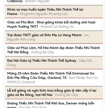
California
William Nguyễn
Khóa sa mạc huấn luyện Thiêu Nhi Thánh Thể tại
Fresno
Magarita Nguyễn Phương Lan
Giáo xứ Phú Bình : Khai giảng khóa bồi dưỡng sinh hoạt
Huynh Trưởng TNTT
Martinô Lê Hoàng Vũ
Trại đoàn TNTT giáo xứ Đức Mẹ La Vang Miami
Lm.
Nguyễn Kim Long
Giáo xứ Phúc Lâm, Hố Nai thành lập đoàn Thiếu Nhi Thánh
Thể Hài Đồng
Hoàng Bá Qúy
Đại Hội Giáo Lý Thiếu Nhi Thánh Thể Sydney
Diệp Hải
Dung
Mừng 25 năm Đoàn Thiếu Nhi Thánh Thể Emmanuel Gx
Đức Mẹ Hằng Cứu Giúp, Garland, TX
Ban Nhiếp Ảnh Gx
ĐMHCG Garland
Lễ bế giảng và nghi thức trao bằng giáo lý viên cấp II tại
giáo xứ Ba Đông, hạt Hố Nai
Hoàng Bá Quý
Đoàng Thiếu Nhi Thánh Thể Kitô Vua, Denver mừng bổn
mạng
Nguyễn Thái Ninh