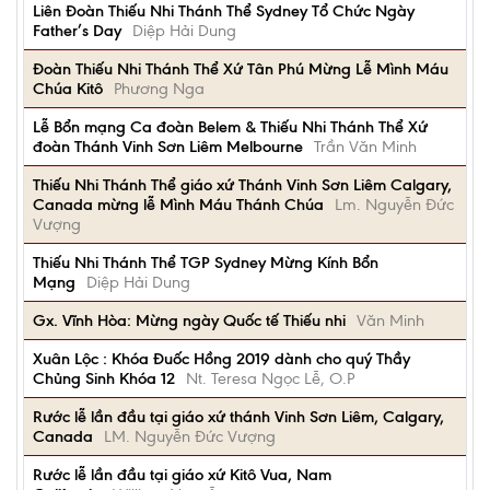
Liên Đoàn Thiếu Nhi Thánh Thể Sydney Tổ Chức Ngày
Father’s Day
Diệp Hải Dung
Đoàn Thiếu Nhi Thánh Thể Xứ Tân Phú Mừng Lễ Mình Máu
Chúa Kitô
Phương Nga
Lễ Bổn mạng Ca đoàn Belem & Thiếu Nhi Thánh Thể Xứ
đoàn Thánh Vinh Sơn Liêm Melbourne
Trần Văn Minh
Thiếu Nhi Thánh Thể giáo xứ Thánh Vinh Sơn Liêm Calgary,
Canada mừng lễ Mình Máu Thánh Chúa
Lm. Nguyễn Đức
Vượng
Thiếu Nhi Thánh Thể TGP Sydney Mừng Kính Bổn
Mạng
Diệp Hải Dung
Gx. Vĩnh Hòa: Mừng ngày Quốc tế Thiếu nhi
Văn Minh
Xuân Lộc : Khóa Đuốc Hồng 2019 dành cho quý Thầy
Chủng Sinh Khóa 12
Nt. Teresa Ngọc Lễ, O.P
Rước lễ lần đầu tại giáo xứ thánh Vinh Sơn Liêm, Calgary,
Canada
LM. Nguyễn Đức Vượng
Rước lễ lần đầu tại giáo xứ Kitô Vua, Nam