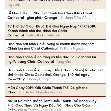
Kitô - Christ Cathedral - GP Orange
Kingston Bùi & William
Nguyễn
Lễ khánh thành Nhà thờ Chính tòa Chúa Kitô - Christ
Cathedral - giáo phận Orange
LM John Trần Công Nghị
TV Thời Sự Giáo Hội và Thế Giới Ngày Nay, 17/7/2019:
Khánh thành nhà thờ chính tòa Christ
Cathedral
VietCatholic Network
Hình ảnh hát Kinh Chiều vọng lễ khánh thành nhà thờ
Chính tòa mới Christ Cathedral
William Nguyễn
Hình ảnh Thánh lễ an táng và tiễn đưa Bà Cố Maria tại
nghĩa trang Christ Cathedral
Tang Gia
Hình ảnh Thánh lễ làm Phép Dầu (Chrism Mass) tại nhà thờ
chánh tòa Christ Cathedral, Orange. Thứ Hai ngày
15/4/2019
Hoàng Dung
Mùa Chay 2019: Giờ Chầu Thánh Thể: 24 giờ cho
Chúa
Lm. Antôn Nguyễn Văn Độ
Nữ Tu Đa Minh Thánh Tâm:Chầu Thánh Thể Trong Giây
Phút Giao Thừa Và Ngày Đầu Năm Thay Cho Giáo
Phận
Nữ tu Têrêsa Ngọc Lễ, O.P