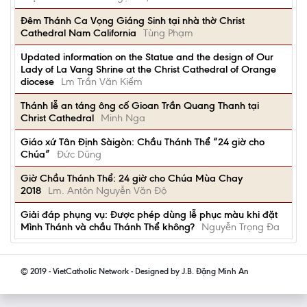
Đêm Thánh Ca Vọng Giáng Sinh tại nhà thờ Christ
Cathedral Nam California
Tùng Phạm
Updated information on the Statue and the design of Our
Lady of La Vang Shrine at the Christ Cathedral of Orange
diocese
Lm Trần Văn Kiểm
Thánh lễ an táng ông cố Gioan Trần Quang Thanh tại
Christ Cathedral
Minh Nga
Giáo xứ Tân Định Sàigòn: Chầu Thánh Thể “24 giờ cho
Chúa”
Đức Dũng
Giờ Chầu Thánh Thể: 24 giờ cho Chúa Mùa Chay
2018
Lm. Antôn Nguyễn Văn Độ
Giải đáp phụng vụ: Được phép dùng lễ phục màu khi đặt
Mình Thánh và chầu Thánh Thể không?
Nguyễn Trọng Đa
© 2019 - VietCatholic Network - Designed by J.B. Đặng Minh An