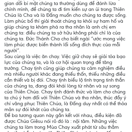
gian dối bí mật chúng ta thường dùng để đánh lừa
chính mình, để chúng ta đi tìm kiến sự an ủi trong Thiên
Chúa là Cha và là Đấng muốn cho chúng ta được sống.
Làm phúc bố thí giải thoát chúng ta khỏi sự ham hố và
giúp chúng ta khám phá ra tha nhân là anh chị em
chúng ta: điều chúng ta sở hữu không phải chỉ là của
chúng ta. Đức Thánh Cha cho biết ngài “ước mong việc
làm phúc được biến thành lối sống đích thực của mỗi
người”.
Sau cùng là việc ăn chay. Việc giữ chay sẽ giải tỏa bạo
lực của chúng ta, và là cơ hội quan trọng để tăng
trưởng. Chay tịnh cũng giúp chúng ta cảm nghiệm điều
mà nhiều người khác đang thiếu thốn, thiếu những điều
cần thiết và bị đói. Chay tịnh biểu lộ tình trạng tinh thần
của chúng ta, đang đói khái lòng từ nhân và sự song
của Thiên Chúa. Chay tịnh đánh thức và làm cho chúng
ta chú ý hơn đối với Thiên Chúa và tha nhân, thúc đẩy ý
chí vâng phục Thiên Chúa, là Đấng duy nhất có thể thỏa
mãn sự đói khát của chúng ta.
Để ba tương quan này gắn kết với nhau, điều kiện đã
được Chúa Giêsu nói rõ đó là : nội tâm. Những việc
chúng ta làm trong Mùa Chay xuất phát từ sâu thẳm