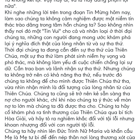
nữa".
Khi nghe những lời trên trong đoạn Tin Mừng hôm nay,
làm sao chúng ta không cảm nghiệm được một niềm tín
thác trào dâng trong tâm hồn chúng ta? Sao không nhìn
thấy nơi đó một "Tin Vui" cho cả và nhân loại ở thời đại
chúng ta, những con người đang mong ước khám phá
lại ý nghĩa đích thật của lòng nhân từ và sự tha thứ.
Thời đại chúng ta đang cần đến sự tha thứ của Thiên
Chúa, một sự tha thứ làm phát sinh niềm hy vọng và
phó thác, mà không làm yếu đi cuộc chiến chống lại sự
dữ. Cần trao ban và lãnh nhận sự tha thứ. Nhưng chúng
ta không trở nên có khả năng tha thứ, nếu trước đó
chúng ta không để cho mình được Thiên Chúa thứ tha,
vừa nhìn nhận mình là đối tượng của lòng nhân từ của
Thiên Chúa. Chúng ta cũng sẽ trở nên kẻ sẵn sàng tha
nợ cho người khác, chỉ khi nào chúng ta ý thức về mòn
nợ to lớn mà chúng ta đã được tha cho. Chúng ta hãy
cố khám phá ra tình thương của Thiên Chúa qua bí tích
Hòa Giải, và hãy tỏ ra nghiêm khắc đối với tội lỗi nhưng
khoan nhượng đối với con người tội lỗi.
Chúng ta hãy nhìn lên Ðức Trinh Nữ Maria và khẩn cầu
Mẹ là Mẹ tư bi để đến nép thân nơi lòng thương xót của