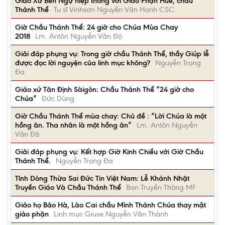
Giáo Xứ Bến Ngự hiệp thông với Giáo Phận Huế, chầu
Thánh Thể
Tu sĩ Vinhsơn Nguyễn Văn Hanh CSC.
Giờ Chầu Thánh Thể: 24 giờ cho Chúa Mùa Chay
2018
Lm. Antôn Nguyễn Văn Độ
Giải đáp phụng vụ: Trong giờ chầu Thánh Thể, thầy Giúp lễ
được đọc lời nguyện của linh mục không?
Nguyễn Trọng
Đa
Giáo xứ Tân Định Sàigòn: Chầu Thánh Thể “24 giờ cho
Chúa”
Đức Dũng
Giờ Chầu Thánh Thể mùa chay: Chủ đề : “Lời Chúa là một
hồng ân. Tha nhân là một hồng ân”
Lm. Antôn Nguyễn
Văn Độ
Giải đáp phụng vụ: Kết hợp Giờ Kinh Chiều với Giờ Chầu
Thánh Thể.
Nguyễn Trọng Đa
Tỉnh Dòng Thừa Sai Đức Tin Việt Nam: Lễ Khánh Nhật
Truyền Giáo Và Chầu Thánh Thể
Ban Truyền Thông MF
Giáo họ Bảo Hà, Lào Cai chầu Mình Thánh Chúa thay mặt
giáo phận
Linh mục Giuse Nguyễn Văn Thành