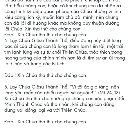
tâm hồn chúng con, hoặc có khi chúng con đã nhận ra
công trình kỳ diệu quan phòng của Chúa nhưng vì tính
kiêu căng, ích kỷ, muốn làm chủ đời mình, nên chúng
con đã lái đi hướng khác mà không quy thuận đường
lối Chúa. Xin tha thứ cho chúng con.
Đáp : Xin Chúa tha thứ cho chúng con.
4. Lạy Chúa Giêsu Thánh Thể, điều đang hủy diệt lòng
bác ái của chúng con là lòng tham lam tiền tài, một trái
tim lạnh lùng và sự từ chối Thiên Chúa, thỏa thích trong
hoang tưởng của chính mình hơn là đi tìm sự an ủi trong
lời Chúa và trong các Bí tích.
Đáp : Xin Chúa tha thứ cho chúng con.
5. Lạy Chúa Giêsu Thánh Thể, “Vì tội ác gia tăng, nên
lòng yêu mến của nhiều người sẽ nguội đi” (Mt 24, 12).
Xin Chúa tha thứ cho những gì chúng con xúc phạm đến
Mình Thánh Chúa và tha nhân, khi chúng con dửng
dưng với đồng loại và với Thiên Chúa.
Đáp : Xin Chúa tha thứ cho chúng con