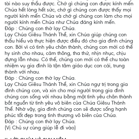
tài nào suy thấu được. Chớ gì chúng con được kính mến
Chúa hết lòng hết sức, chớ gì chúng con được thấy mọi
người kính mến Chúa và chớ gì chúng con làm cho mọi
người kính mến Chúa như Chúa đáng kính mến.
Đáp : Chúng con thờ lạy Chúa.
Lạy Chúa Giêsu Thánh Thể, xin Chúa giúp chúng con
thấu hiểu và thực hiện được điều đó cho gia đình chúng
con. Bởi vì có tình yêu chân thành, chúng con mới có thể
hy sinh cho nhau, cảm thông, tha thứ, nhịn nhục, chịu
đựng lẫn nhau. Có thế, chúng con mới có thể chu toàn
nhiệm vụ gia đình là tận tâm giáo dục con cái, trung
thành với nhau.
Đáp : Chúng con thờ lạy Chúa.
Lạy Chúa Giêsu Thánh Thể, xin Chúa ngự trị trong gia
đình chúng con, và xin cho mọi người trong gia đình
chúng con sống với nhau bằng một tình yêu chân thành
bắt nguồn từ tình yêu vô biên của Chúa Giêsu Thánh
Thể. Nhờ vậy, gia đình chúng con sẽ được sống hạnh
phúc tốt đẹp trong tình thương vô biên của Chúa.
Đáp : Chúng con thờ lạy Chúa.
(Vị Chủ sự cùng giúp lễ đi vào)