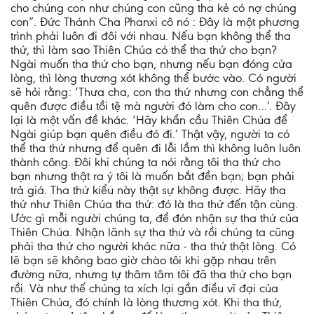
cho chúng con như chúng con cũng tha kẻ có nợ chúng
con”. Đức Thánh Cha Phanxi cô nó : Đây là một phương
trình phải luôn đi đôi với nhau. Nếu bạn không thể tha
thứ, thì làm sao Thiên Chúa có thể tha thứ cho bạn?
Ngài muốn tha thứ cho bạn, nhưng nếu bạn đóng cửa
lòng, thì lòng thương xót không thể bước vào. Có người
sẽ hỏi rằng: ‘Thưa cha, con tha thứ nhưng con chẳng thể
quên được điều tồi tệ mà người đó làm cho con…’. Đây
lại là một vấn đề khác. ‘Hãy khẩn cầu Thiên Chúa để
Ngài giúp bạn quên điều đó đi.’ Thật vậy, người ta có
thể tha thứ nhưng để quên đi lỗi lầm thì không luôn luôn
thành công. Đôi khi chúng ta nói rằng tôi tha thứ cho
bạn nhưng thật ra ý tôi là muốn bắt đền bạn; bạn phải
trả giá. Tha thứ kiểu này thật sự không được. Hãy tha
thứ như Thiên Chúa tha thứ: đó là tha thứ đến tận cùng.
Ước gì mỗi người chúng ta, để đón nhận sự tha thứ của
Thiên Chúa. Nhận lãnh sự tha thứ và rồi chúng ta cũng
phải tha thứ cho người khác nữa - tha thứ thật lòng. Có
lẽ bạn sẽ không bao giờ chào tôi khi gặp nhau trên
đường nữa, nhưng tự thâm tâm tôi đã tha thứ cho bạn
rồi. Và như thế chúng ta xích lại gần điều vĩ đại của
Thiên Chúa, đó chính là lòng thương xót. Khi tha thứ,