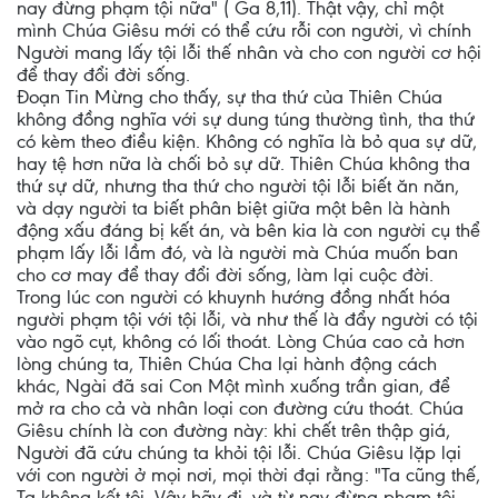
nay đừng phạm tội nữa" ( Ga 8,11). Thật vậy, chỉ một
mình Chúa Giêsu mới có thể cứu rỗi con người, vì chính
Người mang lấy tội lỗi thế nhân và cho con người cơ hội
để thay đổi đời sống.
Ðoạn Tin Mừng cho thấy, sự tha thứ của Thiên Chúa
không đồng nghĩa với sự dung túng thường tình, tha thứ
có kèm theo điều kiện. Không có nghĩa là bỏ qua sự dữ,
hay tệ hơn nữa là chối bỏ sự dữ. Thiên Chúa không tha
thứ sự dữ, nhưng tha thứ cho người tội lỗi biết ăn năn,
và dạy người ta biết phân biệt giữa một bên là hành
động xấu đáng bị kết án, và bên kia là con người cụ thể
phạm lấy lỗi lầm đó, và là người mà Chúa muốn ban
cho cơ may để thay đổi đời sống, làm lại cuộc đời.
Trong lúc con người có khuynh hướng đồng nhất hóa
người phạm tội với tội lỗi, và như thế là đẩy người có tội
vào ngõ cụt, không có lối thoát. Lòng Chúa cao cả hơn
lòng chúng ta, Thiên Chúa Cha lại hành động cách
khác, Ngài đã sai Con Một mình xuống trần gian, để
mở ra cho cả và nhân loại con đường cứu thoát. Chúa
Giêsu chính là con đường này: khi chết trên thập giá,
Người đã cứu chúng ta khỏi tội lỗi. Chúa Giêsu lặp lại
với con người ở mọi nơi, mọi thời đại rằng: "Ta cũng thế,
Ta không kết tội. Vậy hãy đi, và từ nay đừng phạm tội