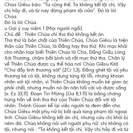
Chúa Giêsu bảo: “Ta cũng thế, Ta không kết tội chị. Vậy
chị hãy đi, và từ nay đừng phạm tội nữa”. Đó là lời
Chúa.
Ðó là lời Chúa.
u Gợi ý suy niệm 1 (Mọi người ngồi)
Chủ đề : Thiên Chúa chỉ tha thứ không kết án
Tha thứ là bản chất của Thiên Chúa, Chúa Giêsu là hiện
thân của Thiên Chúa, là Đấng hay tha thứ. Khi mạc khải
cho nhân loại biết Thiên Chúa là Cha, Đấng Giầu Lòng
Xót Thương, chậm bất bình vả rất mực thứ tha. Chân lý
về Thiên Chúa được cụ thể hóa nơi Chúa Giêsu Kitô
"Cha đầy tình thương xót" (2Cr 1,3), Đấng ghét tội và yêu
thương kẻ có tội, không dung túng tội lỗi, nhưng khoan
nhân với tội nhân, vì Thiên Chúa không muốn kẻ gian ác
phải chết, nhưng muốn nó ăn năn hối cải và được sống
(x. Ez 33,11). Đoạn Tin Mừng (Ga 8,1-11) là bằng chứng
hùng hồn về tình tha thứ của Thiên Chúa đối với tội
nhân. Thánh Gioan kể lại việc người ta đem đến cho
Chúa Giêsu một phụ nữ bị bắt quả tang phạm tội ngoại
tình. Chúa Giêsu không kết án chị, nhưng cứu chị khỏi bị
ném đá. Chúa không nói với người phụ nữ: chị không có
tội, nhưng nói : "Ta không kết tội chị. Vậy chị hãy đi và từ