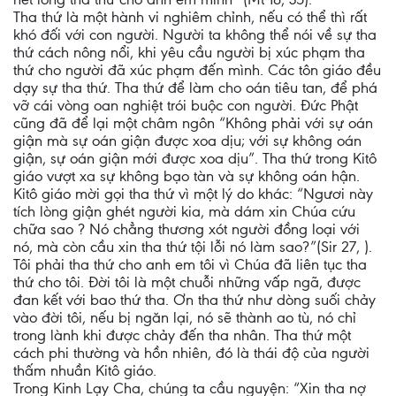
Tha thứ là một hành vi nghiêm chỉnh, nếu có thể thì rất
khó đối với con người. Người ta không thể nói về sự tha
thứ cách nông nổi, khi yêu cầu người bị xúc phạm tha
thứ cho người đã xúc phạm đến mình. Các tôn giáo đều
dạy sự tha thứ. Tha thứ để làm cho oán tiêu tan, để phá
vỡ cái vòng oan nghiệt trói buộc con người. Đức Phật
cũng đã để lại một châm ngôn “Không phải với sự oán
giận mà sự oán giận được xoa dịu; với sự không oán
giận, sự oán giận mới được xoa dịu”. Tha thứ trong Kitô
giáo vượt xa sự không bạo tàn và sự không oán hận.
Kitô giáo mời gọi tha thứ vì một lý do khác: “Ngươi này
tích lòng giận ghét người kia, mà dám xin Chúa cứu
chữa sao ? Nó chẳng thương xót người đồng loại với
nó, mà còn cầu xin tha thứ tội lỗi nó làm sao?”(Sir 27, ).
Tôi phải tha thứ cho anh em tôi vì Chúa đã liên tục tha
thứ cho tôi. Ðời tôi là một chuỗi những vấp ngã, được
đan kết với bao thứ tha. Ơn tha thứ như dòng suối chảy
vào đời tôi, nếu bị ngăn lại, nó sẽ thành ao tù, nó chỉ
trong lành khi được chảy đến tha nhân. Tha thứ một
cách phi thường và hồn nhiên, đó là thái độ của người
thấm nhuần Kitô giáo.
Trong Kinh Lạy Cha, chúng ta cầu nguyện: “Xin tha nợ