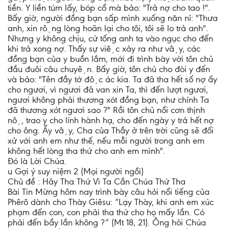
tiền. Y liền túm lấy, bóp cổ mà bảo: "Trả nợ cho tao !".
Bấy giờ, người đồng bạn sấp mình xuống năn nỉ: "Thưa
anh, xin rộng lòng hoãn lại cho tôi, tôi sẽ lo trả anh".
Nhưng y không chịu, cứ tống anh ta vào ngục cho đến
khi trả xong nợ. Thấy sự việc xảy ra như vậy, các
đồng bạn của y buồn lắm, mới đi trình bày với tôn chủ
đầu đuôi câu chuyện. Bấy giờ, tôn chủ cho đòi y đến
và bảo: "Tên đầy tớ độc ác kia. Ta đã tha hết số nợ ấy
cho ngươi, vì ngươi đã van xin Ta, thì đến lượt ngươi,
ngươi không phải thương xót đồng bạn, như chính Ta
đã thương xót ngươi sao ?" Rồi tôn chủ nổi cơn thịnh
nộ, trao y cho lính hành hạ, cho đến ngày y trả hết nợ
cho ông. Ấy vậy, Cha của Thầy ở trên trời cũng sẽ đối
xử với anh em như thế, nếu mỗi người trong anh em
không hết lòng tha thứ cho anh em mình".
Đó là Lời Chúa.
u Gợi ý suy niệm 2 (Mọi người ngồi)
Chủ đề : Hãy Tha Thứ Vì Ta Cần Chúa Thứ Tha
Bài Tin Mừng hôm nay trình bày câu hỏi nổi tiếng của
Phêrô dành cho Thày Giêsu: “Lạy Thày, khi anh em xúc
phạm đến con, con phải tha thứ cho họ mấy lần. Có
phải đến bẩy lần không ?” (Mt 18, 21). Ông hỏi Chúa