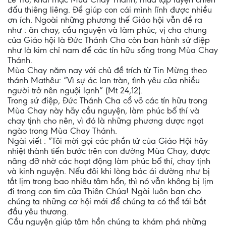
đấu thiêng liêng. Để giúp con cái mình lĩnh được nhiều
ơn ích. Ngoài những phương thế Giáo hội vẫn đề ra
như : ăn chay, cầu nguyện và làm phúc, vị cha chung
của Giáo hội là Đức Thánh Cha còn ban hành sứ điệp
như là kim chỉ nam để các tín hữu sống trong Mùa Chay
Thánh.
Mùa Chay năm nay với chủ đề trích từ Tin Mừng theo
thánh Mathêu: “Vì sự ác lan tràn, tình yêu của nhiều
người trở nên nguội lạnh” (Mt 24,12).
Trong sứ điệp, Đức Thánh Cha cổ võ các tín hữu trong
Mùa Chay này hãy cầu nguyện, làm phúc bố thí và
chay tịnh cho nên, vì đó là những phương dược ngọt
ngào trong Mùa Chay Thánh.
Ngài viết : “Tôi mời gọi các phần tử của Giáo Hội hãy
nhiệt thành tiến bước trên con đường Mùa Chay, được
nâng đỡ nhờ các hoạt động làm phúc bố thí, chay tịnh
và kinh nguyện. Nếu đôi khi lòng bác ái dường như bị
tắt lịm trong bao nhiêu tâm hồn, thì nó vẫn không bị lịm
đi trong con tim của Thiên Chúa! Ngài luôn ban cho
chúng ta những cơ hội mới để chúng ta có thể tái bắt
đầu yêu thương.
Cầu nguyện giúp tâm hồn chúng ta khám phá những