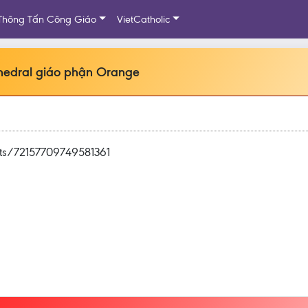
Thông Tấn Công Giáo
VietCatholic
thedral giáo phận Orange
ets/72157709749581361