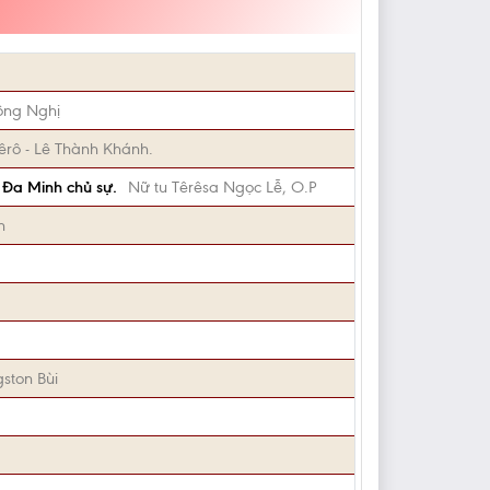
ông Nghị
êrô - Lê Thành Khánh.
 Đa Minh chủ sự.
Nữ tu Têrêsa Ngọc Lễ, O.P
n
gston Bùi