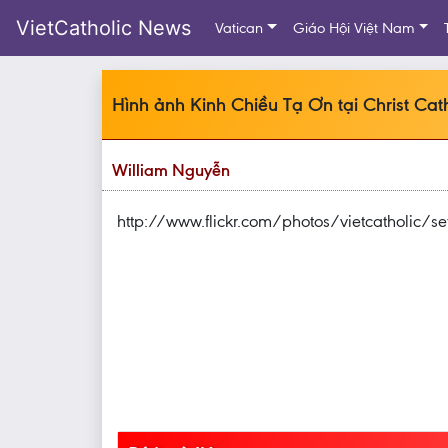
VietCatholic News
Vatican
Giáo Hội Việt Nam
Hình ảnh Kinh Chiều Tạ Ơn tại Christ Ca
William Nguyễn
http://www.flickr.com/photos/vietcatholic/s