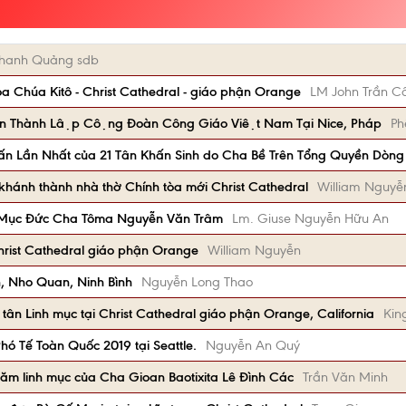
hanh Quảng sdb
a Chúa Kitô - Christ Cathedral - giáo phận Orange
LM John Trần C
n Thành Lập Cộng Đoàn Công Giáo Việt Nam Tại Nice, Pháp
Ph
ấn Lần Nhất của 21 Tân Khấn Sinh do Cha Bề Trên Tổng Quyền Dòng
 khánh thành nhà thờ Chính tòa mới Christ Cathedral
William Nguyễ
 Mục Đức Cha Tôma Nguyễn Văn Trâm
Lm. Giuse Nguyễn Hữu An
hrist Cathedral giáo phận Orange
William Nguyễn
n, Nho Quan, Ninh Bình
Nguyễn Long Thao
tân Linh mục tại Christ Cathedral giáo phận Orange, California
Kin
Phó Tế Toàn Quốc 2019 tại Seattle.
Nguyễn An Quý
m linh mục của Cha Gioan Baotixita Lê Đình Các
Trần Văn Minh