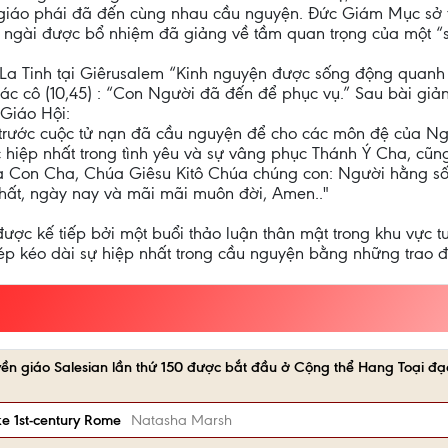
u giáo phái đã đến cùng nhau cầu nguyện. Đức Giám Mục sở 
 ngài được bổ nhiệm đã giảng về tầm quan trọng của một “
 La Tinh tại Giêrusalem “Kinh nguyện được sống động quanh
c cô (10,45) : “Con Người đã đến để phục vụ.” Sau bài giả
 Giáo Hội:
 trước cuộc tử nạn đã cầu nguyện để cho các môn đệ của N
 hiệp nhất trong tình yêu và sự vâng phục Thánh Ý Cha, cũn
là Con Cha, Chúa Giêsu Kitô Chúa chúng con: Người hằng sốn
hất, ngày nay và mãi mãi muôn đời, Amen.."
c kế tiếp bởi một buổi thảo luận thân mật trong khu vực tu vi
ép kéo dài sự hiệp nhất trong cầu nguyện bằng những trao đ
uyền giáo Salesian lần thứ 150 được bắt đầu ở Cộng thể Hang Toại đ
like 1st-century Rome
Natasha Marsh