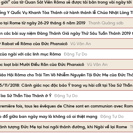
giới” của tờ Quan Sát Viên Rôma sẽ được tái bản trong vài ngày tới
ồng Y Quốc Vụ Khanh Tòa Thánh cử hành thánh lễ Chúa Nhật Lòng 
 tại Rome từ ngày 26-29 tháng 6 năm 2019
Thanh Quảng sdb
oạn các bài suy niệm Đàng Thánh Giá ngày Thứ Sáu Tuần Thánh 2019 
ừ Rabat về Rôma của Đức Phanxicô
Vũ Văn An
của ngài với các linh mục Rôma
Đặng Tự Do
húc loạt bài Mười Điều Răn của Đức Phanxicô
Vũ Văn An
iáo Hội Rôma cho Trái Tim Vô Nhiễm Nguyên Tội Đức Mẹ của Đức T
15/11/2018: Cảnh giác nọc độc báo Ý trong vụ hài cốt tại Tòa Sứ Thầ
Tòa Sứ Thần Tòa Thánh ở Ý
Đặng Tự Do
première fois, tous les évêques de Chine sont en communion avec Rom
p đổ giữa ban ngày may là không có ai thiệt mạng
Đặng Tự Do
ánh tượng Đức Mẹ tại hai ngôi thánh đường, khi Ngài về lại Rome
T