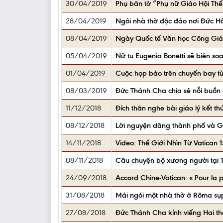
30/04/2019
Phụ bản tờ “Phụ nữ Giáo Hội Thế 
28/04/2019
Ngôi nhà thờ độc đáo nơi Đức H
08/04/2019
Ngày Quốc tế Văn học Công Giáo
05/04/2019
Nữ tu Eugenia Bonetti sẽ biên s
01/04/2019
Cuộc họp báo trên chuyến bay t
08/03/2019
Đức Thánh Cha chia sẻ nỗi buồn 
11/12/2018
Đích thân nghe bài giáo lý kết t
08/12/2018
Lời nguyện dâng thành phố và G
14/11/2018
Video: Thế Giới Nhìn Từ Vatican 
08/11/2018
Câu chuyện bộ xương người tại 
24/09/2018
Accord Chine-Vatican: « Pour la 
31/08/2018
Mái ngói một nhà thờ ở Rôma sụ
27/08/2018
Đức Thánh Cha kính viếng Hai th