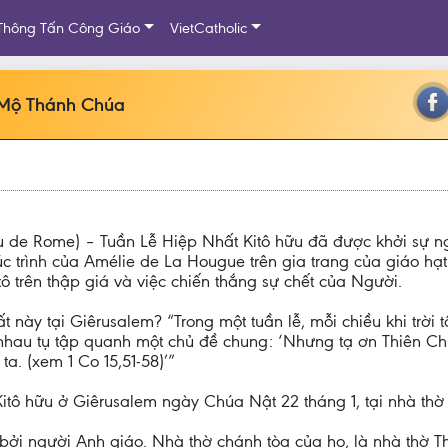
Thông Tấn Công Giáo
VietCatholic
ừ Mộ Thánh Chúa
 de Rome) – Tuần Lễ Hiệp Nhất Kitô hữu đã được khởi sự ngày
úc trình của Amélie de La Hougue trên gia trang của giáo hạt
tô trên thập giá và việc chiến thắng sự chết của Người.
này tại Giêrusalem? “Trong một tuần lễ, mỗi chiều khi trời 
nhau tụ tập quanh một chủ đề chung: ‘Nhưng tạ ơn Thiên Chú
a. (xem 1 Co 15,51-58)’”
 Kitô hữu ở Giêrusalem ngày Chúa Nật 22 tháng 1, tại nhà th
 bởi người Anh giáo. Nhà thờ chánh tòa của họ, là nhà thờ 