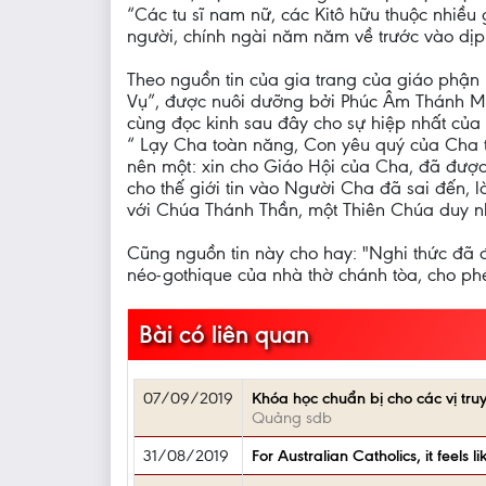
“Các tu sĩ nam nữ, các Kitô hữu thuộc nhiề
người, chính ngài năm năm về trước vào dịp
Theo nguồn tin của gia trang của giáo phận
Vụ”, được nuôi dưỡng bởi Phúc Âm Thánh Má
cùng đọc kinh sau đây cho sự hiệp nhất của
“ Lạy Cha toàn năng, Con yêu quý của Cha
nên một: xin cho Giáo Hội của Cha, đã được
cho thế giới tin vào Người Cha đã sai đến, 
với Chúa Thánh Thần, một Thiên Chúa duy n
Cũng nguồn tin này cho hay: "Nghi thức đã đượ
néo-gothique của nhà thờ chánh tòa, cho ph
Bài có liên quan
07/09/2019
Khóa học chuẩn bị cho các vị tr
Quảng sdb
31/08/2019
For Australian Catholics, it feels 