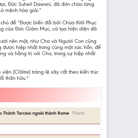
tại, Đức Suheil Dawani, đã đón chào từng
sứ mệnh hòa giải.”
 chủ đề “Được biến đổi bởi Chúa Kitô Phục
ng của Đức Giám Mục, cử tọa hiện diện đã
gười nên một, như Cha và Người Con cũng
g được hiệp nhất trong cùng một xác hồn, để
g và hằng trị với Cha, trong sự hiệp nhất
ện (Clôitre) tráng lệ xây cất theo kiến trúc
ổi thân hữu."
ạo Thánh Tarcisio ngoài thành Rome
Thanh