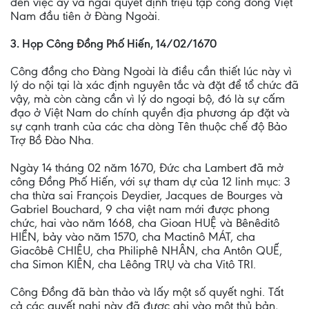
đến việc ấy và ngài quyết định triệu tập công đồng Việt
Nam đầu tiên ở Ðàng Ngoài.
3. Họp Công Ðồng Phố Hiến, 14/02/1670
Công đồng cho Ðàng Ngoài là điều cần thiết lúc này vì
lý do nội tại là xác định nguyên tắc và đặt để tổ chức đã
vậy, mà còn càng cần vì lý do ngoại bộ, đó là sự cấm
đạo ở Việt Nam do chính quyền địa phương áp đặt và
sự cạnh tranh của các cha dòng Tên thuộc chế độ Bảo
Trợ Bồ Ðào Nha.
Ngày 14 tháng 02 năm 1670, Ðức cha Lambert đã mở
công Ðồng Phố Hiến, với sự tham dự của 12 linh mục: 3
cha thừa sai François Deydier, Jacques de Bourges và
Gabriel Bouchard, 9 cha việt nam mới được phong
chức, hai vào năm 1668, cha Gioan HUỆ và Bênêditô
HIỀN, bảy vào năm 1570, cha Mactinô MÁT, cha
Giacôbê CHIÊU, cha Philiphê NHÂN, cha Antôn QUẾ,
cha Simon KIÊN, cha Lêông TRỤ và cha Vitô TRI.
Công Ðồng đã bàn thảo và lấy một số quyết nghi. Tất
cả các quyết nghi này đã được ghi vào một thủ bản,