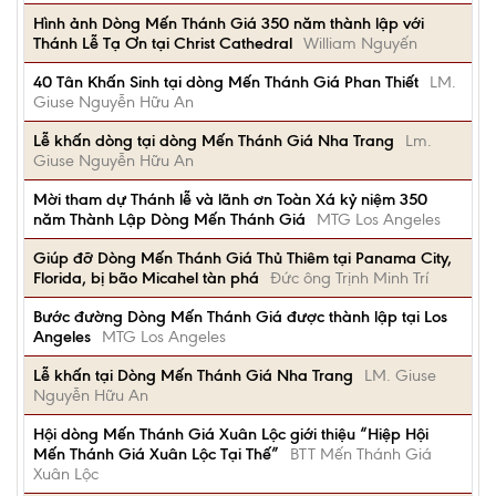
Hình ảnh Dòng Mến Thánh Giá 350 năm thành lập với
Thánh Lễ Tạ Ơn tại Christ Cathedral
William Nguyến
40 Tân Khấn Sinh tại dòng Mến Thánh Giá Phan Thiết
LM.
Giuse Nguyễn Hữu An
Lễ khấn dòng tại dòng Mến Thánh Giá Nha Trang
Lm.
Giuse Nguyễn Hữu An
Mời tham dự Thánh lễ và lãnh ơn Toàn Xá kỷ niệm 350
năm Thành Lập Dòng Mến Thánh Giá
MTG Los Angeles
Giúp đỡ Dòng Mến Thánh Giá Thủ Thiêm tại Panama City,
Florida, bị bão Micahel tàn phá
Đức ông Trịnh Minh Trí
Bước đường Dòng Mến Thánh Giá được thành lập tại Los
Angeles
MTG Los Angeles
Lễ khấn tại Dòng Mến Thánh Giá Nha Trang
LM. Giuse
Nguyễn Hữu An
Hội dòng Mến Thánh Giá Xuân Lộc giới thiệu “Hiệp Hội
Mến Thánh Giá Xuân Lộc Tại Thế”
BTT Mến Thánh Giá
Xuân Lộc