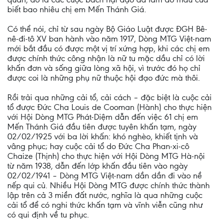
biết bao nhiêu chị em Mến Thánh Giá.
Có thể nói, chỉ từ sau ngày Bộ Giáo Luật được ĐGH Bê-
nê-đi-tô XV ban hành vào năm 1917, Dòng MTG Việt-nam
mới bắt đầu có được một vị trí xứng hợp, khi các chị em
được chính thức công nhận là nữ tu mặc dầu chỉ có lời
khấn đơn và sống giữa lòng xã hội, vì trước đó họ chỉ
được coi là những phụ nữ thuộc hội đạo đức mà thôi.
Rồi trải qua những cải tổ, cải cách – đặc biệt là cuộc cải
tổ được Đức Cha Louis de Cooman (Hành) cho thực hiện
với Hội Dòng MTG Phát-Diệm dẫn đến việc 61 chị em
Mến Thánh Giá đầu tiên được tuyên khấn tạm, ngày
02/02/1925 với ba lời khấn: khó nghèo, khiết tịnh và
vâng phục; hay cuộc cải tổ do Đức Cha Phan-xi-cô
Chaize (Thịnh) cho thực hiện với Hội Dòng MTG Hà-nội
từ năm 1938, dẫn đến lớp khấn đầu tiên vào ngày
02/02/1941 – Dòng MTG Việt-nam dần dần đi vào nề
nếp qui củ. Nhiều Hội Dòng MTG được chính thức thành
lập trên cả 3 miền đất nước, nghĩa là qua những cuộc
cải tổ để có nghi thức khấn tạm và vĩnh viễn cũng như
có qui định về tu phục.