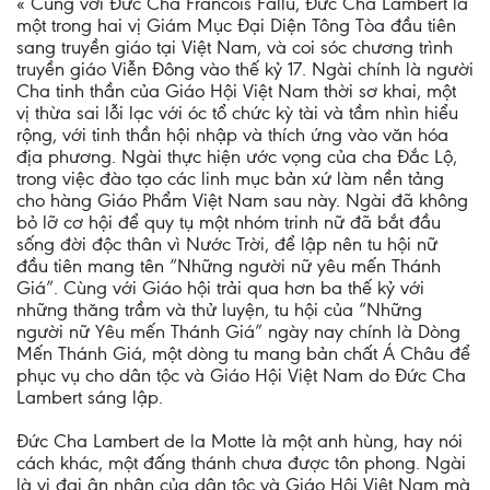
« Cùng với Đức Cha Francois Fallu, Đức Cha Lambert là
một trong hai vị Giám Mục Đại Diện Tông Tòa đầu tiên
sang truyền giáo tại Việt Nam, và coi sóc chương trình
truyền giáo Viễn Đông vào thế kỷ 17. Ngài chính là người
Cha tinh thần của Giáo Hội Việt Nam thời sơ khai, một
vị thừa sai lỗi lạc với óc tổ chức kỳ tài và tầm nhìn hiểu
rộng, với tinh thần hội nhập và thích ứng vào văn hóa
địa phương. Ngài thực hiện ước vọng của cha Đắc Lộ,
trong việc đào tạo các linh mục bản xứ làm nền tảng
cho hàng Giáo Phẩm Việt Nam sau này. Ngài đã không
bỏ lỡ cơ hội để quy tụ một nhóm trinh nữ đã bắt đầu
sống đời độc thân vì Nước Trời, để lập nên tu hội nữ
đầu tiên mang tên “Những người nữ yêu mến Thánh
Giá”. Cùng với Giáo hội trải qua hơn ba thế kỷ với
những thăng trầm và thử luyện, tu hội của “Những
người nữ Yêu mến Thánh Giá” ngày nay chính là Dòng
Mến Thánh Giá, một dòng tu mang bản chất Á Châu để
phục vụ cho dân tộc và Giáo Hội Việt Nam do Đức Cha
Lambert sáng lập.
Đức Cha Lambert de la Motte là một anh hùng, hay nói
cách khác, một đấng thánh chưa được tôn phong. Ngài
là vị đại ân nhân của dân tộc và Giáo Hội Việt Nam mà