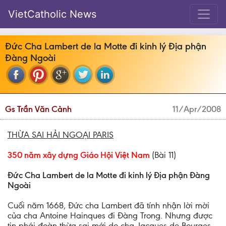
VietCatholic News
Ðức Cha Lambert de la Motte đi kinh lý Ðịa phận
Ðàng Ngoài
Gs Trần Văn Cảnh
11/Apr/2008
THỪA SAI HẢI NGOẠI PARIS
350 năm xây dựng Giáo Hội Việt Nam
(Bài 11)
Ðức Cha Lambert de la Motte đi kinh lý Ðịa phận Ðàng
Ngoài
Cuối năm 1668, Ðức cha Lambert đã tính nhận lời mời
của cha Antoine Hainques đi Ðàng Trong. Nhưng được
tin phái đoàn thừa sai mới do cha Jacques de Bourges