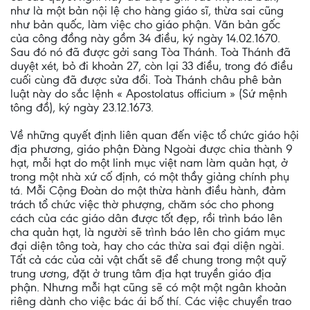
như là một bản nội lệ cho hàng giáo sĩ, thừa sai cũng
như bản quốc, làm việc cho giáo phận. Văn bản gốc
của công đồng này gồm 34 điều, ký ngày 14.02.1670.
Sau đó nó đã được gởi sang Tòa Thánh. Toà Thánh đã
duyệt xét, bỏ đi khoản 27, còn lại 33 điều, trong đó điều
cuối cùng đã được sửa đổi. Toà Thánh châu phê bản
luật này do sắc lệnh « Apostolatus officium » (Sứ mệnh
tông đồ), ký ngày 23.12.1673.
Về những quyết định liên quan đến việc tổ chức giáo hội
địa phương, giáo phận Ðàng Ngoài được chia thành 9
hạt, mỗi hạt do một linh mục việt nam làm quản hạt, ở
trong một nhà xứ cố định, có một thầy giảng chính phụ
tá. Mỗi Cộng Ðoàn do một thừa hành điều hành, đảm
trách tổ chức việc thờ phượng, chăm sóc cho phong
cách của các giáo dân được tốt đẹp, rồi trình báo lên
cha quản hạt, là người sẽ trình báo lên cho giám mục
đại diện tông toà, hay cho các thừa sai đại diện ngài.
Tất cả các của cải vật chất sẽ để chung trong một quỹ
trung ương, đặt ở trung tâm địa hạt truyền giáo địa
phận. Nhưng mỗi hạt cũng sẽ có một một ngân khoản
riêng dành cho việc bác ái bố thí. Các việc chuyển trao