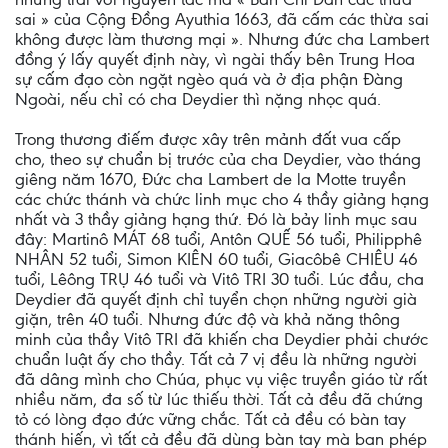
sai » của Cộng Ðồng Ayuthia 1663, đã cấm các thừa sai
không được làm thương mại ». Nhưng đức cha Lambert
đồng ý lấy quyết định này, vì ngài thấy bên Trung Hoa
sự cấm đạo còn ngặt ngèo quá và ở địa phận Ðàng
Ngoài, nếu chỉ có cha Deydier thì nặng nhọc quá.
Trong thương điếm được xây trên mảnh đất vua cấp
cho, theo sự chuẩn bị trước của cha Deydier, vào tháng
giêng năm 1670, Ðức cha Lambert de la Motte truyền
các chức thánh và chức linh mục cho 4 thầy giảng hạng
nhất và 3 thầy giảng hạng thứ. Ðó là bảy linh mục sau
đây: Martinô MÁT 68 tuổi, Antôn QUẾ 56 tuổi, Philipphê
NHÂN 52 tuổi, Simon KIÊN 60 tuổi, Giacôbê CHIÊU 46
tuổi, Lêông TRỤ 46 tuổi và Vitô TRI 30 tuổi. Lúc đầu, cha
Deydier đã quyết định chỉ tuyển chọn những người già
giặn, trên 40 tuổi. Nhưng đức độ và khả năng thông
minh của thầy Vitô TRI đã khiến cha Deydier phải chước
chuẩn luật ấy cho thầy. Tất cả 7 vị đều là những người
đã dâng mình cho Chúa, phục vụ việc truyền giáo từ rất
nhiều năm, đa số từ lúc thiếu thời. Tất cả đều đã chứng
tỏ có lòng đạo đức vững chắc. Tất cả đều có bàn tay
thánh hiến, vì tất cả đều đã dùng bàn tay mà ban phép