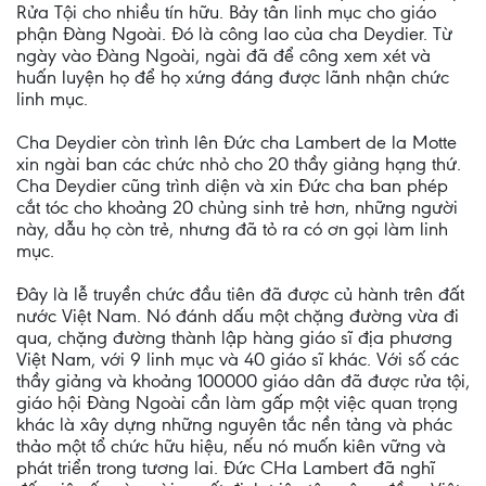
Rửa Tội cho nhiều tín hữu. Bảy tân linh mục cho giáo
phận Ðàng Ngoài. Ðó là công lao của cha Deydier. Từ
ngày vào Ðàng Ngoài, ngài đã để công xem xét và
huấn luyện họ để họ xứng đáng được lãnh nhận chức
linh mục.
Cha Deydier còn trình lên Ðức cha Lambert de la Motte
xin ngài ban các chức nhỏ cho 20 thầy giảng hạng thứ.
Cha Deydier cũng trình diện và xin Ðức cha ban phép
cắt tóc cho khoảng 20 chủng sinh trẻ hơn, những người
này, dẫu họ còn trẻ, nhưng đã tỏ ra có ơn gọi làm linh
mục.
Ðây là lễ truyền chức đầu tiên đã được củ hành trên đất
nước Việt Nam. Nó đánh dấu một chặng đường vừa đi
qua, chặng đường thành lập hàng giáo sĩ địa phương
Việt Nam, với 9 linh mục và 40 giáo sĩ khác. Với số các
thầy giảng và khoảng 100000 giáo dân đã được rửa tội,
giáo hội Ðàng Ngoài cần làm gấp một việc quan trọng
khác là xây dựng những nguyên tắc nền tảng và phác
thảo một tổ chức hữu hiệu, nếu nó muốn kiên vững và
phát triển trong tương lai. Ðức CHa Lambert đã nghĩ