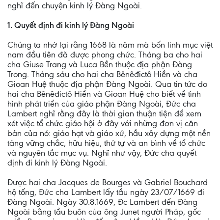
nghĩ đến chuyện kinh lý Ðàng Ngoài.
1. Quyết định đi kinh lý Ðàng Ngoài
Chúng ta nhớ lại rằng 1668 là năm mà bốn linh mục việt
nam đầu tiên đã được phong chức. Tháng ba cho hai
cha Giuse Trang và Luca Bền thuộc địa phận Ðàng
Trong. Tháng sáu cho hai cha Bênêđictô Hiền và cha
Gioan Huệ thuộc địa phận Ðàng Ngoài. Qua tin tức do
hai cha Bênêđictô Hiền và Gioan Huệ cho biết về tình
hình phát triển của giáo phận Ðàng Ngoài, Ðức cha
Lambert nghĩ rằng đây là thời gian thuận tiện để xem
xét việc tổ chức giáo hội ở đây với những đơn vị căn
bản của nó: giáo hạt và giáo xứ, hầu xây dựng một nền
tảng vững chắc, hữu hiệu, thứ tự và an bình về tổ chức
và nguyên tắc mục vụ. Nghĩ như vậy, Ðức cha quyết
định đi kinh lý Ðàng Ngoài.
Ðược hai cha Jacques de Bourges và Gabriel Bouchard
hộ tống, Ðức cha Lambert lấy tầu ngày 23/07/1669 đi
Ðàng Ngoài. Ngày 30.8.1669, Đc Lambert đến Đàng
Ngoài bằng tầu buôn của ông Junet người Pháp, gốc