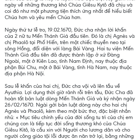
ngày về những thương khó Chúa Giêsu Kytô đã chịu và
coi đó như một phương tiện thích ứng nhất để hiểu biết
Chúa hơn và yêu mến Chúa hơn.
Ngày thứ tư lễ tro, 19.02.1670, Ðức cha nhận lời khấn
của 2 nữ tu Mến Thánh Giá đầu tiên. Ðó là chị Agnès và
chị Phaolô tại Phố Hiến, trên một chiếc thuyền neo tại
sông Hồng, đối diện với làng Bái Vàng. Hai tu viện Mến
Thánh Giá đầu tiên đã được thành lập ở xứ Ðàng
Ngoài, một ở Kiên Lao, tỉnh Nam Ðịnh, nay thuộc địa
phận Bùi Chu, một ở Bái Vàng, tỉnh Hà Nam, nay thuộc
địa phận Hà Nội.
Sau lễ khấn của hai chị, Ðức cha vội vã lên tầu về
Ayuthia. Lợi dụng thời giờ rảnh rỗi trên tầu, Ðức Cha đã
hoàn tất bản luật dòng Mến Thánh Giá và ký nhận ngày
26/02/1670. Ngài gởi bản luật dòng này cho hai chị
Agnès và Phaolô, kèm theo một bức thơ, đặc biệt nhắn
nhủ: « Mục tiêu chính yếu của đời sống tu trì của chị em
chúng con là tiếp tục đời sống thương khó của Chúa
Giêsu Kitô, là cầu xin với Người cho lương dân và cho
người công giáo tội lỗi được ăn năn trở lại, bằng những