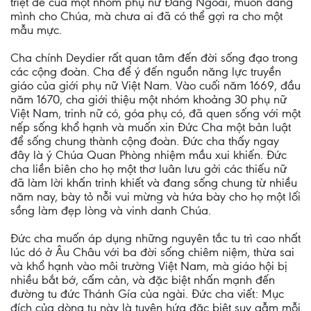
triệt để của một nhóm phụ nữ Ðàng Ngoài, muốn dâng
mình cho Chúa, mà chưa ai đã có thể gợi ra cho một
mẫu mực.
Cha chính Deydier rất quan tâm đến đời sống đạo trong
các cộng đoàn. Cha để ý đến nguồn năng lực truyền
giáo của giới phụ nữ Việt Nam. Vào cuối năm 1669, đầu
năm 1670, cha giới thiệu một nhóm khoảng 30 phụ nữ
Việt Nam, trinh nữ có, góa phụ có, đã quen sống với một
nếp sống khổ hạnh và muốn xin Ðức Cha một bản luật
để sống chung thành cộng đoàn. Ðức cha thấy ngay
đây là ý Chúa Quan Phòng nhiệm mầu xui khiến. Ðức
cha liền biên cho họ một thơ luân lưu gởi các thiếu nữ
đã làm lời khấn trinh khiết và đang sống chung từ nhiều
năm nay, bày tỏ nỗi vui mừng và hứa bày cho họ một lối
sồng làm đẹp lòng và vinh danh Chúa.
Ðức cha muốn áp dụng những nguyên tắc tu trì cao nhất
lúc dó ở Âu Châu với ba đời sống chiêm niệm, thừa sai
và khổ hạnh vào môi trường Việt Nam, mà giáo hội bị
nhiều bắt bớ, cấm cản, và đặc biệt nhấn mạnh đến
đường tu đức Thánh Gía của ngài. Ðức cha viết: Mục
đích của dòng tu này là tuyên hứa đặc biệt suy gẫm mỗi