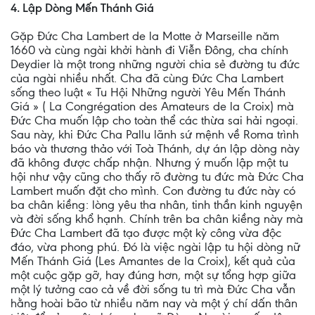
4. Lập Dòng Mến Thánh Giá
Gặp Ðức Cha Lambert de la Motte ở Marseille năm
1660 và cùng ngài khởi hành đi Viễn Ðông, cha chính
Deydier là một trong những người chia sẻ đường tu đức
của ngài nhiều nhất. Cha đã cùng Ðức Cha Lambert
sống theo luật « Tu Hội Những người Yêu Mến Thánh
Giá » ( La Congrégation des Amateurs de la Croix) mà
Ðức Cha muốn lập cho toàn thể các thừa sai hải ngoại.
Sau này, khi Ðức Cha Pallu lãnh sứ mệnh về Roma trình
báo và thương thảo với Toà Thánh, dự án lập dòng này
đã không được chấp nhận. Nhưng ý muốn lập một tu
hội như vậy cũng cho thấy rõ đường tu đức mà Ðức Cha
Lambert muốn đặt cho mình. Con đường tu đức này có
ba chân kiềng: lòng yêu tha nhân, tinh thần kinh nguyện
và đời sống khổ hạnh. Chính trên ba chân kiềng này mà
Ðức Cha Lambert đã tạo được một kỳ công vừa độc
đáo, vừa phong phú. Ðó là việc ngài lập tu hội dòng nữ
Mến Thánh Giá (Les Amantes de la Croix), kết quả của
một cuộc gặp gỡ, hay đúng hơn, một sự tổng hợp giữa
một lý tưởng cao cả về đời sống tu trì mà Ðức Cha vẫn
hằng hoài bão từ nhiều năm nay và một ý chí dấn thân