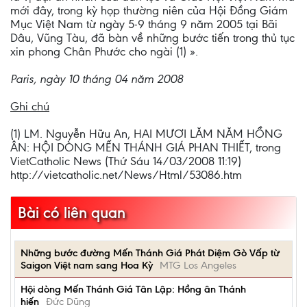
mới đây, trong kỳ họp thường niên của Hội Đồng Giám
Mục Việt Nam từ ngày 5-9 tháng 9 năm 2005 tại Bãi
Dâu, Vũng Tàu, đã bàn về những bước tiến trong thủ tục
xin phong Chân Phước cho ngài (1) ».
Paris, ngày 10 tháng 04 năm 2008
Ghi chú
(1) LM. Nguyễn Hữu An, HAI MƯƠI LĂM NĂM HỒNG
ÂN: HỘI DÒNG MẾN THÁNH GIÁ PHAN THIẾT, trong
VietCatholic News (Thứ Sáu 14/03/2008 11:19)
http://vietcatholic.net/News/Html/53086.htm
Bài có liên quan
Những bước đường Mến Thánh Giá Phát Diệm Gò Vấp từ
Saigon Việt nam sang Hoa Kỳ
MTG Los Angeles
Hội dòng Mến Thánh Giá Tân Lập: Hồng ân Thánh
hiến
Đức Dũng