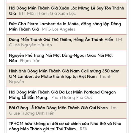
Hội Dòng Mến Thánh Giá Xuân Lộc Mừng Lễ Suy Tôn Thánh
Giá
BTT Mến Thánh Giá Xuân Lộc
Đức Cha Pierre Lambert de la Motte, đấng sáng lập Dòng
Mến Thánh Giá
MTG Los Angeles
Dòng Mến Thánh Giá Thủ Thiêm, Hồng Ân Thánh Hiến
LM.
Giuse Nguyễn Hữu An
Nguyễn Phú Trọng Nói Một Đàng-Ngoại Giao Nói Một
Nẻo
Phạm Trần
Hình ảnh Dòng Mến Thánh Giá Nam Cali mừng 350 năm
GM Lambert de Motte thành lập tại Việt Nam
Thanh
Nguyễn
Hội Dòng Mến Thánh Giá Đà Lạt Miền Portland Oregon
Mừng Lễ Bổn Mạng.
Phan Hoàng Phú Quý
Bài Giảng Lễ Khấn Dòng Mến Thánh Giá Qui Nhơn
Lm.
Giuse Trương Đình Hiền
TPHCM hứa không di dời cơ sở chính của Nhà thờ và Nhà
dòng Mến Thánh giá tại Thủ Thiêm.
RFA