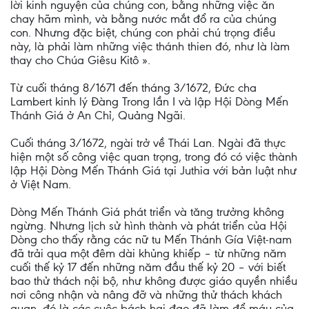
lời kinh nguyện của chúng con, bằng những việc ăn
chay hãm mình, và bằng nước mắt đổ ra của chúng
con. Nhưng đặc biệt, chúng con phải chú trọng điều
này, là phải làm những việc thánh thien đó, như là làm
thay cho Chúa Giêsu Kitô ».
Từ cuối tháng 8/1671 đến tháng 3/1672, Ðức cha
Lambert kinh lý Đàng Trong lần I và lập Hội Dòng Mến
Thánh Giá ở An Chỉ, Quảng Ngãi.
Cuối tháng 3/1672, ngài trở về Thái Lan. Ngài đã thực
hiện một số công việc quan trọng, trong đó có việc thành
lập Hội Dòng Mến Thánh Giá tại Juthia với bản luật như
ở Việt Nam.
Dòng Mến Thánh Giá phát triển và tăng trưởng không
ngừng. Nhưng lịch sử hình thành và phát triển của Hội
Dòng cho thấy rằng các nữ tu Mến Thánh Gía Việt-nam
đã trải qua một đêm dài khủng khiếp – từ những năm
cuối thế kỷ 17 đến những năm đầu thế kỷ 20 – với biết
bao thử thách nội bộ, như không được giáo quyền nhiều
nơi công nhận và nâng đỡ và những thử thách khách
quan, đó là các cuộc bách hại đạo đã làm đổ máu của