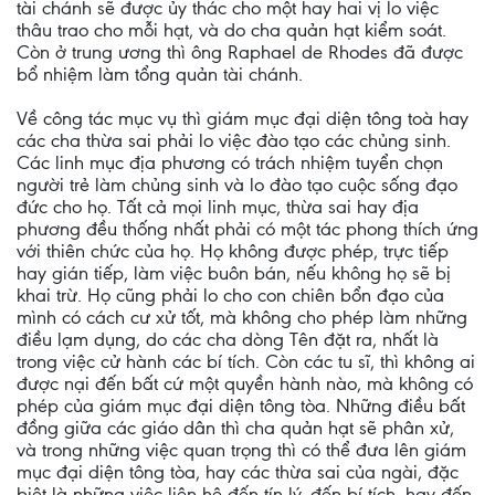
tài chánh sẽ được ủy thác cho một hay hai vị lo việc
thâu trao cho mỗi hạt, và do cha quản hạt kiểm soát.
Còn ở trung ương thì ông Raphael de Rhodes đã được
bổ nhiệm làm tổng quản tài chánh.
Về công tác mục vụ thì giám mục đại diện tông toà hay
các cha thừa sai phải lo việc đào tạo các chủng sinh.
Các linh mục địa phương có trách nhiệm tuyển chọn
người trẻ làm chủng sinh và lo đào tạo cuộc sống đạo
đức cho họ. Tất cả mọi linh mục, thừa sai hay địa
phương đều thống nhất phải có một tác phong thích ứng
với thiên chức của họ. Họ không được phép, trực tiếp
hay gián tiếp, làm việc buôn bán, nếu không họ sẽ bị
khai trừ. Họ cũng phải lo cho con chiên bổn đạo của
mình có cách cư xử tốt, mà không cho phép làm những
điều lạm dụng, do các cha dòng Tên đặt ra, nhất là
trong việc cử hành các bí tích. Còn các tu sĩ, thì không ai
được nại đến bất cứ một quyền hành nào, mà không có
phép của giám mục đại diện tông tòa. Những điều bất
đồng giữa các giáo dân thì cha quản hạt sẽ phân xử,
và trong những việc quan trọng thì có thể đưa lên giám
mục đại diện tông tòa, hay các thừa sai của ngài, đặc
biệt là những việc liên hệ đến tín lý, đến bí tích, hay đến