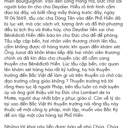
miền Bourguignon. Vào đến sông Hồng Hà, Ðức cha sai
người báo tin cho cha Deydier. Hiểu rõ tình hình cấm
đạo taị đây, và biết rằng mấy tháng trước đây, ngày
19.04.1669, tấu các cha Dòng Tên vào đến Phố Hiến đã
bị lục xét, mà các sách vở, tượng ảnh và đồ thờ phượng
đều bị tịch thu và thiêu hủy, cha Deydier liền sai cha
Bênêdictô Hiền đến báo tin cho Ðức cha để đề phòng.
Tầu sắp cặp bến, hai nhân viên thương chính lên tầu,
cấm không được rỡ hàng trước khi quan đến khám xét.
Ông Junot đã khôn khéo tiếp đãi hai nhân viên thương
chính và đã kín đáo cho chuyển các đồ cấm sang
thuyền cha Bênêđictô Hiền. Lúc tầu cập bến, các quan
lên khám xét hàng hóa rất kỹ lưỡng, họ hỏi thuyền
trưởng đến Bắc Việt để làm gì và trên thuyền có chở các
đạo trưởng công giáo không ? Thuyền trưởng trả lời
rằng theo tục lệ người Pháp, trên tầu luôn có một tuyên
úy và ông giới thiệu với họ Ðức cha Lambert de la
Motte, người duy nhất bận y phục giáo sĩ. Còn về lý do
tại sao đến Bắc Việt thì thuyền trưởng nói rằng tầu này
thuộc về một công ty pháp, mới lập, muốn vào Bắc Kỳ
để xin lập một cửa hàng tại Phố Hiến.
Những lời khai này liền được báo về phủ Chúa. Chúa