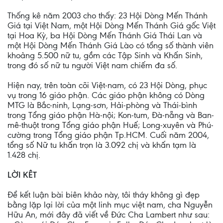
Thống kê năm 2003 cho thấy: 23 Hội Dòng Mến Thánh
Giá tại Việt Nam, một Hội Dòng Mến Thánh Giá gốc Việt
tại Hoa Kỳ, ba Hội Dòng Mến Thánh Giá Thái Lan và
một Hội Dòng Mến Thánh Giá Lào có tổng số thành viên
khoảng 5.500 nữ tu, gồm các Tập Sinh và Khấn Sinh,
trong đó số nữ tu người Việt nam chiếm đa số.
Hiện nay, trên toàn cõi Việt-nam, có 23 Hội Dòng, phục
vụ trong 16 giáo phận. Các giáo phận không có Dòng
MTG là Bắc-ninh, Lạng-sơn, Hải-phòng và Thái-bình
trong Tổng giáo phận Hà-nội; Kon-tum, Đà-nẵng và Ban-
mê-thuột trong Tổng giáo phận Huế; Long-xuyên và Phú-
cường trong Tổng giáo phận Tp.HCM. Cuối năm 2004,
tổng số Nữ tu khấn trọn là 3.092 chị và khấn tạm là
1.428 chị.
LỜI KÊT
Ðể kết luận bài biên khảo này, tôi tháy không gì đẹp
bằng lặp lại lời của một linh mục việt nam, cha Nguyễn
Hữu An, mới đây đã viết về Ðức Cha Lambert như sau: