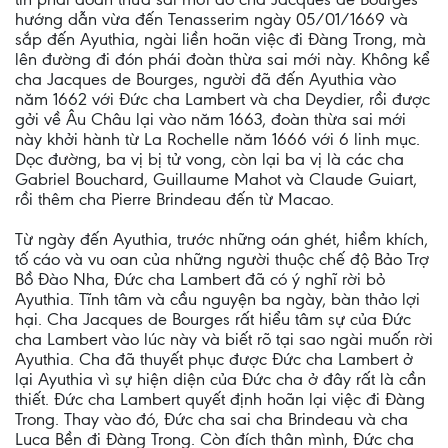
hướng dẫn vừa đến Tenasserim ngày 05/01/1669 và
sắp đến Ayuthia, ngài liền hoãn việc đi Ðàng Trong, mà
lên đường đi đón phái đoàn thừa sai mới này. Không kể
cha Jacques de Bourges, người đã đến Ayuthia vào
năm 1662 với Ðức cha Lambert và cha Deydier, rồi được
gởi về Âu Châu lại vào năm 1663, đoàn thừa sai mới
này khởi hành từ La Rochelle năm 1666 với 6 linh mục.
Dọc đường, ba vị bị tử vong, còn lại ba vị là các cha
Gabriel Bouchard, Guillaume Mahot và Claude Guiart,
rồi thêm cha Pierre Brindeau đến từ Macao.
Từ ngày đến Ayuthia, trước những oán ghét, hiềm khích,
tố cáo và vu oan của những người thuộc chế độ Bảo Trợ
Bồ Ðào Nha, Ðức cha Lambert đã có ý nghĩ rời bỏ
Ayuthia. Tĩnh tâm và cầu nguyện ba ngày, bàn thảo lợi
hại. Cha Jacques de Bourges rất hiểu tâm sự của Ðức
cha Lambert vào lúc này và biết rõ tại sao ngài muốn rời
Ayuthia. Cha đã thuyết phục được Ðức cha Lambert ở
lại Ayuthia vì sự hiện diện của Ðức cha ở đây rất là cần
thiết. Ðức cha Lambert quyết định hoãn lại việc đi Ðàng
Trong. Thay vào đó, Ðức cha sai cha Brindeau và cha
Luca Bền đi Ðàng Trong. Còn đích thân mình, Ðức cha