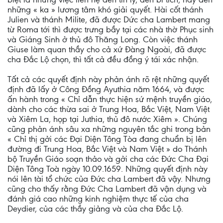
những « ka » lương tâm khó giải quyết. Hài cốt thánh
Julien và thánh Milite, đã được Dức cha Lambert mang
từ Roma tới thì được trưng bầy tại các nhà thờ Phục sinh
và Giáng Sinh ở thủ đô Thăng Long. Còn việc thánh
Giuse làm quan thầy cho cả xứ Ðàng Ngoài, đã được
cha Ðắc Lộ chọn, thì tất cả đều đồng ý tái xác nhận.
Tất cả các quyết định này phản ánh rõ rệt những quyết
định đã lấy ở Công Ðồng Ayuthia năm 1664, và được
ấn hành trong « Chỉ dẫn thực hiện sứ mệnh truyền giáo,
dành cho các thừa sai ở Trung Hoa, Bắc Việt, Nam Việt
và Xiêm La, họp tại Juthia, thủ đô nước Xiêm ». Chúng
cũng phản ánh sâu xa những nguyên tắc ghi trong bản
« Chỉ thị gởi các Ðại Diện Tông Tòa đang chuẩn bị lên
đường đi Trung Hoa, Bắc Việt và Nam Việt » do Thánh
bộ Truyền Giáo soạn thảo và gởi cha các Ðức Cha Ðại
Diện Tông Toà ngày 10.09.1659. Những quyết định này
nói lên tài tổ chức của Ðức cha Lambert đã vậy. Nhưng
cũng cho thấy rằng Ðức Cha Lambert đã vận dụng và
đánh giá cao những kinh nghiệm thực tế của cha
Deydier, của các thầy giảng và của cha Ðắc Lộ.