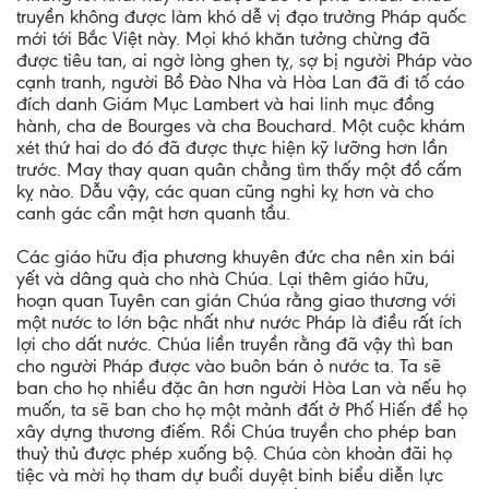
truyền không được làm khó dễ vị đạo trưởng Pháp quốc
mới tới Bắc Việt này. Mọi khó khăn tưởng chừng đã
được tiêu tan, ai ngờ lòng ghen tỵ, sợ bị người Pháp vào
cạnh tranh, người Bồ Ðào Nha và Hòa Lan đã đi tố cáo
đích danh Giám Mục Lambert và hai linh mục đồng
hành, cha de Bourges và cha Bouchard. Một cuộc khám
xét thứ hai do đó đã được thực hiện kỹ lưỡng hơn lần
trước. May thay quan quân chẳng tìm thấy một đồ cấm
kỵ nào. Dẫu vậy, các quan cũng nghi kỵ hơn và cho
canh gác cẩn mật hơn quanh tầu.
Các giáo hữu địa phương khuyên đức cha nên xin bái
yết và dâng quà cho nhà Chúa. Lại thêm giáo hữu,
hoạn quan Tuyên can gián Chúa rằng giao thương với
một nước to lớn bậc nhất như nước Pháp là điều rất ích
lợi cho dất nước. Chúa liền truyền rằng đã vậy thì ban
cho người Pháp được vào buôn bán ỏ nước ta. Ta sẽ
ban cho họ nhiều đặc ân hơn người Hòa Lan và nếu họ
muốn, ta sẽ ban cho họ một mảnh đất ở Phố Hiến để họ
xây dựng thương điếm. Rồi Chúa truyền cho phép ban
thuỷ thủ được phép xuống bộ. Chúa còn khoản đãi họ
tiệc và mời họ tham dự buổi duyệt binh biểu diễn lực