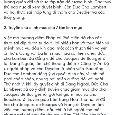
lượng quân đội và thực tập trận đồ tượng binh. Các thuỷ
thủ nao nức đi xem duyệt binh. Còn Ðức Cha Lambert
và hai thừa sai tháp tùng đi thăm cha Deydier và các
thầy giảng.
2. Truyền chức linh mục cho 7 tân linh mục
Việc mở thương điếm Pháp tại Phố Hiến đã cho các
thừa sai dịp được tự do đi lại nhiều hơn và thực hiện sứ
mệnh mục vụ, dẫu kín đáo, một cách thuận tiện và yên
ổn hơn. Cùng với ba linh mục thừa sai hiện diện, đức
cha Lambert đã đồng ý để cha Jacques de Bourges ở
lại Ðàng Ngoài, làm chủ thương điếm « Công Ty Ấn Ðộ
» người pháp và cha Deydier là nhân viên. Bảo rằng
Ðức cha Lambert đồng ý vì quyết định này, vì tình thế
phải chấp nhận, nhưng hơi miễn cưỡng đối với ngài.
Thứ nhất vì khi lấy quyết định đi Ðàng Ngoài, Ðức Cha
Lamberet đã có ý định truyền chức giám mục cho cha
Jacques de Bourges rồi gởi tân giám mục và cha
Bouchard đi truyền giáo bên Trung Hoa. Thứ hai vì để
hai cha Jacques de Bourges và François Deydier làm
việc cho thương điếm, dẫu chỉ là bề ngoài che mắt,
nhưng trái với nguyên tắc mà « Bản Chỉ Dẫn các thừa