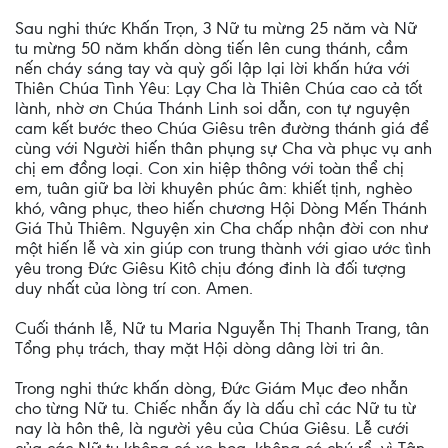
Sau nghi thức Khấn Trọn, 3 Nữ tu mừng 25 năm và Nữ
tu mừng 50 năm khấn dòng tiến lên cung thánh, cầm
nến cháy sáng tay và quỳ gối lập lại lời khấn hứa với
Thiên Chúa Tình Yêu: Lạy Cha là Thiên Chúa cao cả tốt
lành, nhờ ơn Chúa Thánh Linh soi dẫn, con tự nguyện
cam kết bước theo Chúa Giêsu trên đường thánh giá để
cùng với Người hiến thân phụng sự Cha và phục vụ anh
chị em đồng loại. Con xin hiệp thông với toàn thể chị
em, tuân giữ ba lời khuyên phúc âm: khiết tịnh, nghèo
khó, vâng phục, theo hiến chương Hội Dòng Mến Thánh
Giá Thủ Thiêm. Nguyện xin Cha chấp nhận đời con như
một hiến lễ và xin giúp con trung thành với giao ước tình
yêu trong Đức Giêsu Kitô chịu đóng đinh là đối tượng
duy nhất của lòng trí con. Amen.
Cuối thánh lễ, Nữ tu Maria Nguyễn Thị Thanh Trang, tân
Tổng phụ trách, thay mặt Hội dòng dâng lời tri ân.
Trong nghi thức khấn dòng, Đức Giám Mục đeo nhẫn
cho từng Nữ tu. Chiếc nhẫn ấy là dấu chỉ các Nữ tu từ
nay là hôn thê, là người yêu của Chúa Giêsu. Lễ cưới