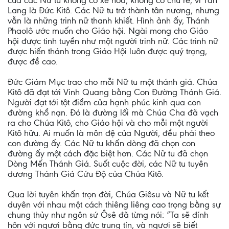
của các Nữ tu không có xe hoa, không có chú rể, vì Tân
Lang là Đức Kitô. Các Nữ tu trở thành tân nương, nhưng
vẫn là những trinh nữ thanh khiết. Hình ảnh ấy, Thánh
Phaolô ước muốn cho Giáo hội. Ngài mong cho Giáo
hội được tinh tuyền như một người trinh nữ. Các trinh nữ
được hiến thánh trong Giáo Hội luôn được quý trọng,
được đề cao.
Đức Giám Mục trao cho mỗi Nữ tu một thánh giá. Chúa
Kitô đã đạt tới Vinh Quang bằng Con Đường Thánh Giá.
Người đạt tới tột điểm của hạnh phúc kinh qua con
đường khổ nạn. Đó là đường lối mà Chúa Cha đã vạch
ra cho Chúa Kitô, cho Giáo hội và cho mỗi một người
Kitô hữu. Ai muốn là môn đệ của Người, đều phải theo
con đường ấy. Các Nữ tu khấn dòng đã chọn con
đường ấy một cách đặc biệt hơn. Các Nữ tu đã chọn
Dòng Mến Thánh Giá. Suốt cuộc đời, các Nữ tu tuyên
dương Thánh Giá Cứu Độ của Chúa Kitô.
Qua lời tuyên khấn trọn đời, Chúa Giêsu và Nữ tu kết
duyên với nhau một cách thiêng liêng cao trọng bằng sự
chung thủy như ngôn sứ Ôsê đã từng nói: “Ta sẽ đính
hôn với ngươi bằng đức trung tín, và ngươi sẽ biết