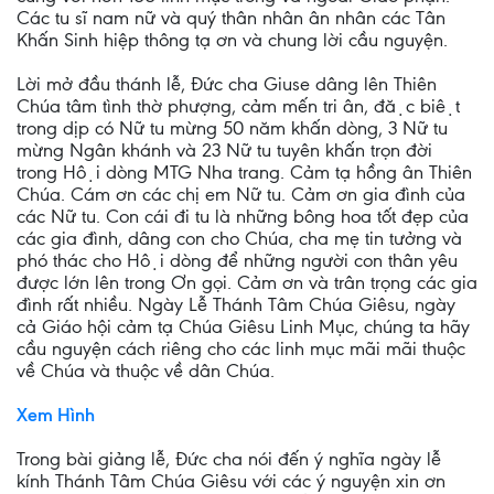
Các tu sĩ nam nữ và quý thân nhân ân nhân các Tân
Khấn Sinh hiệp thông tạ ơn và chung lời cầu nguyện.
Lời mở đầu thánh lễ, Đức cha Giuse dâng lên Thiên
Chúa tâm tình thờ phượng, cảm mến tri ân, đặc biệt
trong dịp có Nữ tu mừng 50 năm khấn dòng, 3 Nữ tu
mừng Ngân khánh và 23 Nữ tu tuyên khấn trọn đời
trong Hội dòng MTG Nha trang. Cảm tạ hồng ân Thiên
Chúa. Cám ơn các chị em Nữ tu. Cảm ơn gia đình của
các Nữ tu. Con cái đi tu là những bông hoa tốt đẹp của
các gia đình, dâng con cho Chúa, cha mẹ tin tưởng và
phó thác cho Hội dòng để những người con thân yêu
được lớn lên trong Ơn gọi. Cảm ơn và trân trọng các gia
đình rất nhiều. Ngày Lễ Thánh Tâm Chúa Giêsu, ngày
cả Giáo hội cảm tạ Chúa Giêsu Linh Mục, chúng ta hãy
cầu nguyện cách riêng cho các linh mục mãi mãi thuộc
về Chúa và thuộc về dân Chúa.
Xem Hình
Trong bài giảng lễ, Đức cha nói đến ý nghĩa ngày lễ
kính Thánh Tâm Chúa Giêsu với các ý nguyện xin ơn