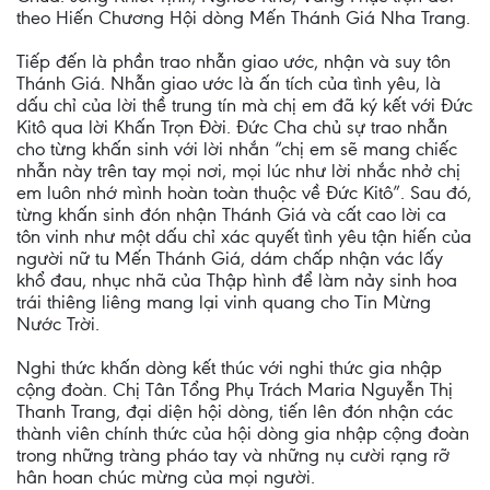
theo Hiến Chương Hội dòng Mến Thánh Giá Nha Trang.
Tiếp đến là phần trao nhẫn giao ước, nhận và suy tôn
Thánh Giá. Nhẫn giao ước là ấn tích của tình yêu, là
dấu chỉ của lời thề trung tín mà chị em đã ký kết với Đức
Kitô qua lời Khấn Trọn Đời. Đức Cha chủ sự trao nhẫn
cho từng khấn sinh với lời nhắn “chị em sẽ mang chiếc
nhẫn này trên tay mọi nơi, mọi lúc như lời nhắc nhở chị
em luôn nhớ mình hoàn toàn thuộc về Đức Kitô”. Sau đó,
từng khấn sinh đón nhận Thánh Giá và cất cao lời ca
tôn vinh như một dấu chỉ xác quyết tình yêu tận hiến của
người nữ tu Mến Thánh Giá, dám chấp nhận vác lấy
khổ đau, nhục nhã của Thập hình để làm nảy sinh hoa
trái thiêng liêng mang lại vinh quang cho Tin Mừng
Nước Trời.
Nghi thức khấn dòng kết thúc với nghi thức gia nhập
cộng đoàn. Chị Tân Tổng Phụ Trách Maria Nguyễn Thị
Thanh Trang, đại diện hội dòng, tiến lên đón nhận các
thành viên chính thức của hội dòng gia nhập cộng đoàn
trong những tràng pháo tay và những nụ cười rạng rỡ
hân hoan chúc mừng của mọi người.