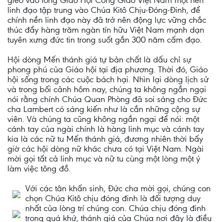
gieo vào lòng Giáo Hội Công Giáo Việt Nam một nền
linh đạo tập trung vào Chúa Kitô Chịu-Đóng-Đinh, để
chính nền linh đạo này đã trở nên động lực vững chắc
thúc đẩy hàng trăm ngàn tín hữu Việt Nam mạnh dạn
tuyên xưng đức tin trong suốt gần 300 năm cấm đạo.
Hội dòng Mến thánh giá tự bản chất là dấu chỉ sự
phong phú của Giáo hội tại địa phương. Thời đó, Giáo
hội sống trong các cuộc bách hại. Nhìn lại dòng lịch sử
và trong bối cảnh hôm nay, chúng ta không ngần ngại
nói rằng chính Chúa Quan Phòng đã soi sáng cho Đức
cha Lambert có sáng kiến như là cần những cộng sự
viên. Và chúng ta cũng không ngần ngại để nói: một
cánh tay của ngài chính là hàng linh mục và cánh tay
kia là các nữ tu Mến thánh giá, đương nhiên thời bấy
giờ các hội dòng nữ khác chưa có tại Việt Nam. Ngài
mời gọi tất cả linh mục và nữ tu cùng một lòng một ý
làm việc tông đồ.
Với các tân khấn sinh, Đức cha mời gọi, chúng con
chọn Chúa Kitô chịu đóng đinh là đối tượng duy
nhất của lòng trí chúng con. Chúa chịu đóng đinh
trong quá khứ, thánh giá của Chúa nơi đây là điều