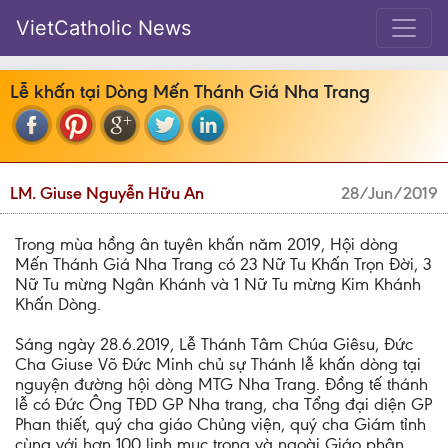
VietCatholic News
Lễ khấn tại Dòng Mến Thánh Giá Nha Trang
LM. Giuse Nguyễn Hữu An
28/Jun/2019
Trong mùa hồng ân tuyên khấn năm 2019, Hội dòng
Mến Thánh Giá Nha Trang có 23 Nữ Tu Khấn Trọn Đời, 3
Nữ Tu mừng Ngân Khánh và 1 Nữ Tu mừng Kim Khánh
Khấn Dòng.
Sáng ngày 28.6.2019, Lễ Thánh Tâm Chúa Giêsu, Đức
Cha Giuse Võ Đức Minh chủ sự Thánh lễ khấn dòng tại
nguyện đường hội dòng MTG Nha Trang. Đồng tế thánh
lễ có Đức Ông TĐD GP Nha trang, cha Tổng đại diện GP
Phan thiết, quý cha giáo Chủng viện, quý cha Giám tỉnh
cùng với hơn 100 linh mục trong và ngoài Giáo phận.