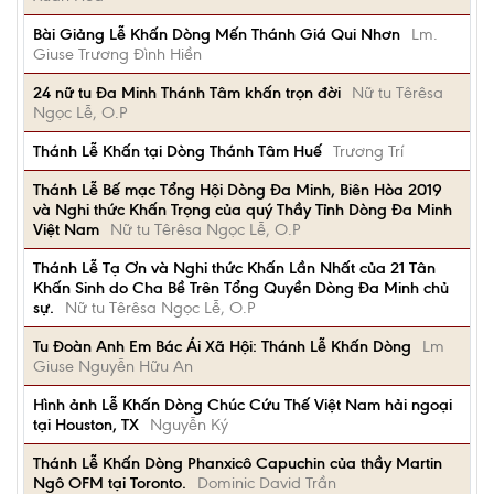
Bài Giảng Lễ Khấn Dòng Mến Thánh Giá Qui Nhơn
Lm.
Giuse Trương Đình Hiền
24 nữ tu Đa Minh Thánh Tâm khấn trọn đời
Nữ tu Têrêsa
Ngọc Lễ, O.P
Thánh Lễ Khấn tại Dòng Thánh Tâm Huế
Trương Trí
Thánh Lễ Bế mạc Tổng Hội Dòng Đa Minh, Biên Hòa 2019
và Nghi thức Khấn Trọng của quý Thầy Tỉnh Dòng Đa Minh
Việt Nam
Nữ tu Têrêsa Ngọc Lễ, O.P
Thánh Lễ Tạ Ơn và Nghi thức Khấn Lần Nhất của 21 Tân
Khấn Sinh do Cha Bề Trên Tổng Quyền Dòng Đa Minh chủ
sự.
Nữ tu Têrêsa Ngọc Lễ, O.P
Tu Đoàn Anh Em Bác Ái Xã Hội: Thánh Lễ Khấn Dòng
Lm
Giuse Nguyễn Hữu An
Hình ảnh Lễ Khấn Dòng Chúc Cứu Thế Việt Nam hải ngoại
tại Houston, TX
Nguyễn Ký
Thánh Lễ Khấn Dòng Phanxicô Capuchin của thầy Martin
Ngô OFM tại Toronto.
Dominic David Trần