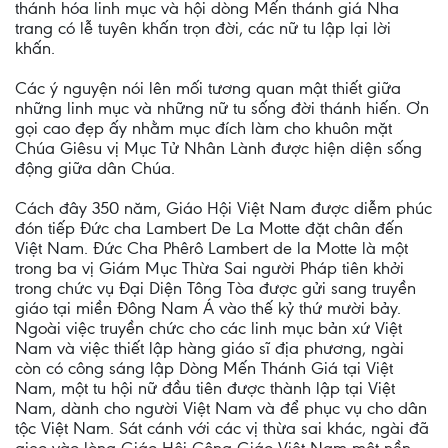
thánh hóa linh mục và hội dòng Mến thánh giá Nha
trang có lễ tuyên khấn trọn đời, các nữ tu lập lại lời
khấn.
Các ý nguyện nói lên mối tương quan mật thiết giữa
những linh mục và những nữ tu sống đời thánh hiến. Ơn
gọi cao đẹp ấy nhằm mục đích làm cho khuôn mặt
Chúa Giêsu vị Mục Tử Nhân Lành được hiện diện sống
động giữa dân Chúa.
Cách đây 350 năm, Giáo Hội Việt Nam được diễm phúc
đón tiếp Đức cha Lambert De La Motte đặt chân đến
Việt Nam. Đức Cha Phêrô Lambert de la Motte là một
trong ba vị Giám Mục Thừa Sai người Pháp tiên khởi
trong chức vụ Đại Diện Tông Tòa được gửi sang truyền
giáo tại miền Đông Nam Á vào thế kỷ thứ mười bảy.
Ngoài việc truyền chức cho các linh mục bản xứ Việt
Nam và việc thiết lập hàng giáo sĩ địa phương, ngài
còn có công sáng lập Dòng Mến Thánh Giá tại Việt
Nam, một tu hội nữ đầu tiên được thành lập tại Việt
Nam, dành cho người Việt Nam và để phục vụ cho dân
tộc Việt Nam. Sát cánh với các vị thừa sai khác, ngài đã