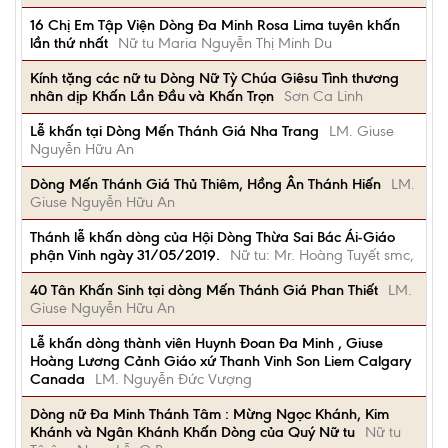
16 Chị Em Tập Viện Dòng Đa Minh Rosa Lima tuyên khấn
lần thứ nhất
Nữ tu Maria Nguyễn Thị Minh Du
Kính tặng các nữ tu Dòng Nữ Tỳ Chúa Giêsu Tình thương
nhân dịp Khấn Lần Đầu và Khấn Trọn
Sơn Ca Linh
Lễ khấn tại Dòng Mến Thánh Giá Nha Trang
LM. Giuse
Nguyễn Hữu An
Dòng Mến Thánh Giá Thủ Thiêm, Hồng Ân Thánh Hiến
LM.
Giuse Nguyễn Hữu An
Thánh lễ khấn dòng của Hội Dòng Thừa Sai Bác Ái-Giáo
phận Vinh ngày 31/05/2019.
Nữ tu: Mr. Hoàng Tuyết smc,
40 Tân Khấn Sinh tại dòng Mến Thánh Giá Phan Thiết
LM.
Giuse Nguyễn Hữu An
Lễ khấn dòng thành viên Huynh Đoan Đa Minh , Giuse
Hoàng Lương Cảnh Giáo xứ Thanh Vinh Son Liem Calgary
Canada
LM. Nguyễn Đức Vượng
Dòng nữ Đa Minh Thánh Tâm : Mừng Ngọc Khánh, Kim
Khánh và Ngân Khánh Khấn Dòng của Quý Nữ tu
Nữ tu