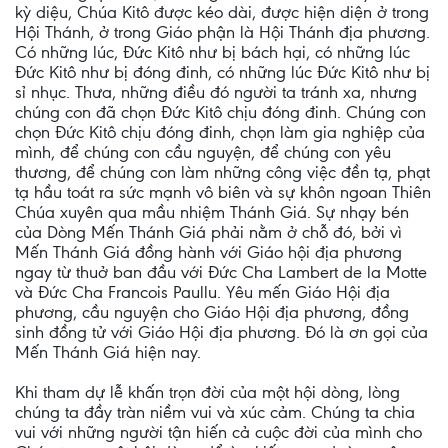
kỳ diệu, Chúa Kitô được kéo dài, được hiện diện ở trong
Hội Thánh, ở trong Giáo phận là Hội Thánh địa phương.
Có những lúc, Đức Kitô như bị bách hại, có những lúc
Đức Kitô như bị đóng đinh, có những lúc Đức Kitô như bị
sỉ nhục. Thưa, những điều đó người ta tránh xa, nhưng
chúng con đã chọn Đức Kitô chịu đóng đinh. Chúng con
chọn Đức Kitô chịu đóng đinh, chọn làm gia nghiệp của
mình, để chúng con cầu nguyện, để chúng con yêu
thương, để chúng con làm những công việc đền tạ, phạt
tạ hầu toát ra sức mạnh vô biên và sự khôn ngoan Thiên
Chúa xuyên qua mầu nhiệm Thánh Giá. Sự nhạy bén
của Dòng Mến Thánh Giá phải nằm ở chỗ đó, bởi vì
Mến Thánh Giá đồng hành với Giáo hội địa phương
ngay từ thuở ban đầu với Đức Cha Lambert de la Motte
và Đức Cha Francois Paullu. Yêu mến Giáo Hội địa
phương, cầu nguyện cho Giáo Hội địa phương, đồng
sinh đồng tử với Giáo Hội địa phương. Đó là ơn gọi của
Mến Thánh Giá hiện nay.
Khi tham dự lễ khấn trọn đời của một hội dòng, lòng
chúng ta đầy tràn niềm vui và xúc cảm. Chúng ta chia
vui với những người tận hiến cả cuộc đời của mình cho