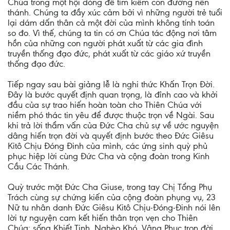
Chúa trong một hội dòng để tìm kiếm con đường nên
thánh. Chúng ta đầy xúc cảm bởi vì những người trẻ tuổi
lại dám dấn thân cả một đời của mình không tính toán
so đo. Vì thế, chúng ta tin có ơn Chúa tác động nơi tâm
hồn của những con người phát xuất từ các gia đình
truyền thống đạo đức, phát xuất từ các giáo xứ truyền
thống đạo đức.
Tiếp ngay sau bài giảng lễ là nghi thức Khấn Trọn Đời.
Đây là bước quyết định quan trọng, là đỉnh cao và khởi
đầu của sự trao hiến hoàn toàn cho Thiên Chúa với
niềm phó thác tin yêu để được thuộc trọn về Ngài. Sau
khi trả lời thẩm vấn của Đức Cha chủ sự về ước nguyện
dâng hiến trọn đời và quyết định bước theo Đức Giêsu
Kitô Chịu Đóng Đinh của mình, các ứng sinh quỳ phủ
phục hiệp lời cùng Đức Cha và cộng đoàn trong Kinh
Cầu Các Thánh.
Quỳ trước mặt Đức Cha Giuse, trong tay Chị Tổng Phụ
Trách cùng sự chứng kiến của cộng đoàn phụng vụ, 23
Nữ tu nhân danh Đức Giêsu Kitô Chịu-Đóng-Đinh nói lên
lời tự nguyện cam kết hiến thân trọn vẹn cho Thiên
Chúa: sống Khiết Tịnh, Nghèo Khó, Vâng Phục trọn đời