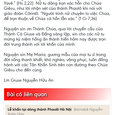
Yavê.” (Hs 2,22). Nữ tu dâng trọn xác hồn cho Chúa
Giêsu, như lời nhận xét của thánh Phaolô khi nói với
giáo đoàn Côrintô: “Người trinh nữ chuyên lo việc Chúa,
để trọn thuộc về Chúa cả hồn lẫn xác.” (1 Cr 7,34).
Nguyện xin ơn Thánh Chúa, qua lời chuyển cầu của
Thánh Cả Giuse và Đấng sáng lập, xin cho các nữ tu
mừng kỷ niệm hồng ân thánh hiến hôm nay được trọn
đời trung thành với lời khấn của mình.
Nguyện xin Mẹ Maria, guơng mẫu của mọi tu sĩ trong
đời sống thanh khiết, khó nghèo, vâng phục, luôn đồng
hành với các Tân Khấn Sinh trên con đường theo Chúa
Giêsu cho đến cùng.
Lm Giuse Nguyễn Hữu An
Bài có liên quan
Lễ khấn tại dòng thánh Phaolô Hà Nội
Barnabê Nguyễn
Xuân Hòa