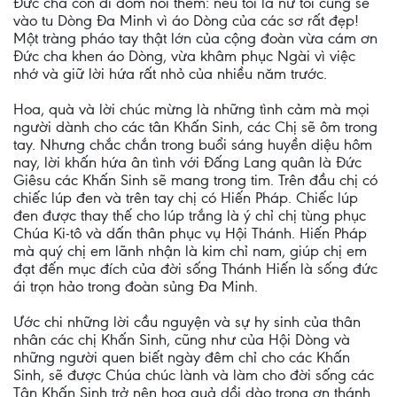
Đức cha còn dí dỏm nói thêm: nếu tôi là nữ tôi cũng sẽ
vào tu Dòng Đa Minh vì áo Dòng của các sơ rất đẹp!
Một tràng pháo tay thật lớn của cộng đoàn vừa cám ơn
Đức cha khen áo Dòng, vừa khâm phục Ngài vì việc
nhớ và giữ lời hứa rất nhỏ của nhiều năm trước.
Hoa, quà và lời chúc mừng là những tình cảm mà mọi
người dành cho các tân Khấn Sinh, các Chị sẽ ôm trong
tay. Nhưng chắc chắn trong buổi sáng huyền diệu hôm
nay, lời khấn hứa ân tình với Đấng Lang quân là Đức
Giêsu các Khấn Sinh sẽ mang trong tim. Trên đầu chị có
chiếc lúp đen và trên tay chị có Hiến Pháp. Chiếc lúp
đen được thay thế cho lúp trắng là ý chỉ chị tùng phục
Chúa Ki-tô và dấn thân phục vụ Hội Thánh. Hiến Pháp
mà quý chị em lãnh nhận là kim chỉ nam, giúp chị em
đạt đến mục đích của đời sống Thánh Hiến là sống đức
ái trọn hảo trong đoàn sủng Đa Minh.
Ước chi những lời cầu nguyện và sự hy sinh của thân
nhân các chị Khấn Sinh, cũng như của Hội Dòng và
những người quen biết ngày đêm chỉ cho các Khấn
Sinh, sẽ được Chúa chúc lành và làm cho đời sống các
Tân Khấn Sinh trở nên hoa quả dồi dào trong ơn thánh