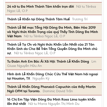
24 nữ tu Đa Minh Thánh Tâm khấn trọn đời
Nữ tu Têrêsa
Ngọc Lễ, O.P
Thánh Lễ Khấn tại Dòng Thánh Tâm Huế
Trương Trí
Thánh Lễ Bế mạc Tổng Hội Dòng Đa Minh, Biên Hòa 2019
và Nghi thức Khấn Trọng của quý Thầy Tỉnh Dòng Đa Minh
Việt Nam
Nữ tu Têrêsa Ngọc Lễ, O.P
Thánh Lễ Tạ Ơn và Nghi thức Khấn Lần Nhất của 21 Tân
Khấn Sinh do Cha Bề Trên Tổng Quyền Dòng Đa Minh chủ
sự.
Nữ tu Têrêsa Ngọc Lễ, O.P
Tu Đoàn Anh Em Bác Ái Xã Hội: Thánh Lễ Khấn Dòng
Lm
Giuse Nguyễn Hữu An
Hình ảnh Lễ Khấn Dòng Chúc Cứu Thế Việt Nam hải ngoại
tại Houston, TX
Nguyễn Ký
Thánh Lễ Khấn Dòng Phanxicô Capuchin của thầy Martin
Ngô OFM tại Toronto.
Dominic David Trần
16 Chị Em Tập Viện Dòng Đa Minh Rosa Lima tuyên khấn
lần thứ nhất
Nữ tu Maria Nguyễn Thị Minh Du