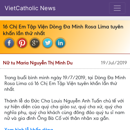
VietCatholic News
16 Chị Em Tập Viện Dòng Đa Minh Rosa Lima tuyên
khấn lần thứ nhất
Nữ tu Maria Nguyễn Thị Minh Du
19/Jul/2019
Trong buổi bình minh ngày 19/7/2019, tại Dòng Đa Minh
Rosa Lima có 16 Chị Em Tập Viện tuyên khấn lần thứ
nhất.
Thánh lễ do Đức Cha Louis Nguyễn Anh Tuấn chủ tế với
sự hiện diện của quý cha giáo sư, quý cha xứ, quý cha
nghĩa phụ, quý cha khách cùng đông đảo quý tu sĩ nam
nữ và gia đình Ông Bà Cố với thân nhân xa gần.
Xem hình lễ khấn dòng