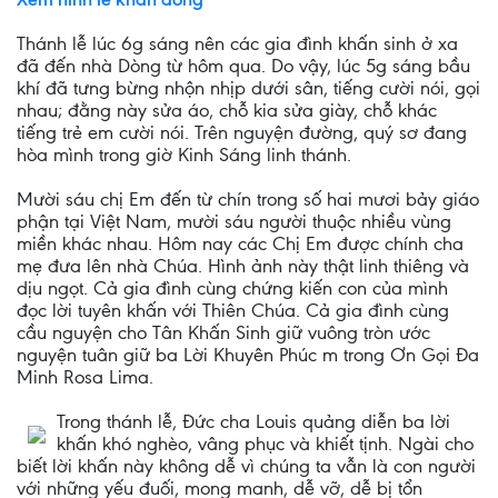
Thánh lễ lúc 6g sáng nên các gia đình khấn sinh ở xa
đã đến nhà Dòng từ hôm qua. Do vậy, lúc 5g sáng bầu
khí đã tưng bừng nhộn nhịp dưới sân, tiếng cười nói, gọi
nhau; đằng này sửa áo, chỗ kia sửa giày, chỗ khác
tiếng trẻ em cười nói. Trên nguyện đường, quý sơ đang
hòa mình trong giờ Kinh Sáng linh thánh.
Mười sáu chị Em đến từ chín trong số hai mươi bảy giáo
phận tại Việt Nam, mười sáu người thuộc nhiều vùng
miền khác nhau. Hôm nay các Chị Em được chính cha
mẹ đưa lên nhà Chúa. Hình ảnh này thật linh thiêng và
dịu ngọt. Cả gia đình cùng chứng kiến con của mình
đọc lời tuyên khấn với Thiên Chúa. Cả gia đình cùng
cầu nguyện cho Tân Khấn Sinh giữ vuông tròn ước
nguyện tuân giữ ba Lời Khuyên Phúc m trong Ơn Gọi Đa
Minh Rosa Lima.
Trong thánh lễ, Đức cha Louis quảng diễn ba lời
khấn khó nghèo, vâng phục và khiết tịnh. Ngài cho
biết lời khấn này không dễ vì chúng ta vẫn là con người
với những yếu đuối, mong manh, dễ vỡ, dễ bị tổn