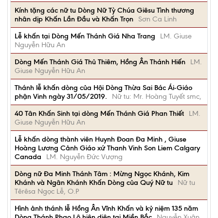
Kính tặng các nữ tu Dòng Nữ Tỳ Chúa Giêsu Tình thương
nhân dịp Khấn Lần Đầu và Khấn Trọn
Sơn Ca Linh
Lễ khấn tại Dòng Mến Thánh Giá Nha Trang
LM. Giuse
Nguyễn Hữu An
Dòng Mến Thánh Giá Thủ Thiêm, Hồng Ân Thánh Hiến
LM.
Giuse Nguyễn Hữu An
Thánh lễ khấn dòng của Hội Dòng Thừa Sai Bác Ái-Giáo
phận Vinh ngày 31/05/2019.
Nữ tu: Mr. Hoàng Tuyết smc,
40 Tân Khấn Sinh tại dòng Mến Thánh Giá Phan Thiết
LM.
Giuse Nguyễn Hữu An
Lễ khấn dòng thành viên Huynh Đoan Đa Minh , Giuse
Hoàng Lương Cảnh Giáo xứ Thanh Vinh Son Liem Calgary
Canada
LM. Nguyễn Đức Vượng
Dòng nữ Đa Minh Thánh Tâm : Mừng Ngọc Khánh, Kim
Khánh và Ngân Khánh Khấn Dòng của Quý Nữ tu
Nữ tu
Têrêsa Ngọc Lễ, O.P
Hình ảnh thánh lễ Hồng Ân Vĩnh Khấn và kỷ niệm 135 năm
Dòng Thánh Phao Lô hiện diện tại Miền Bắc
Nguyễn Xuân