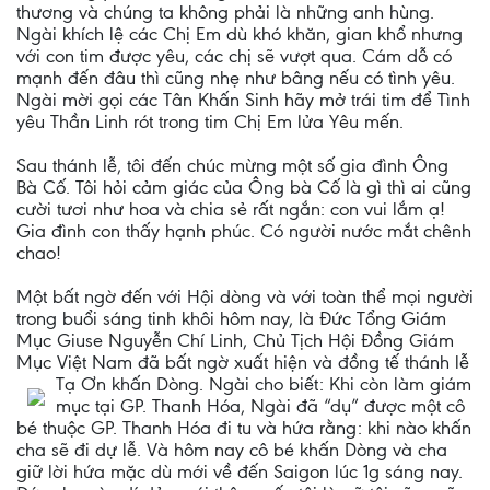
thương và chúng ta không phải là những anh hùng.
Ngài khích lệ các Chị Em dù khó khăn, gian khổ nhưng
với con tim được yêu, các chị sẽ vượt qua. Cám dỗ có
mạnh đến đâu thì cũng nhẹ như bâng nếu có tình yêu.
Ngài mời gọi các Tân Khấn Sinh hãy mở trái tim để Tình
yêu Thần Linh rót trong tim Chị Em lửa Yêu mến.
Sau thánh lễ, tôi đến chúc mừng một số gia đình Ông
Bà Cố. Tôi hỏi cảm giác của Ông bà Cố là gì thì ai cũng
cười tươi như hoa và chia sẻ rất ngắn: con vui lắm ạ!
Gia đình con thấy hạnh phúc. Có người nước mắt chênh
chao!
Một bất ngờ đến với Hội dòng và với toàn thể mọi người
trong buổi sáng tinh khôi hôm nay, là Đức Tổng Giám
Mục Giuse Nguyễn Chí Linh, Chủ Tịch Hội Đồng Giám
Mục Việt Nam đã bất ngờ xuất hiện và đồng tế thánh lễ
Tạ Ơn khấn Dòng. Ngài
cho biết: Khi còn làm giám
mục tại GP. Thanh Hóa, Ngài đã “dụ” được một cô
bé thuộc GP. Thanh Hóa đi tu và hứa rằng: khi nào khấn
cha sẽ đi dự lễ. Và hôm nay cô bé khấn Dòng và cha
giữ lời hứa mặc dù mới về đến Saigon lúc 1g sáng nay.