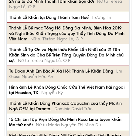
24 nữ tu Đa Minh Thánh Tâm khấn trọn đời
Nữ tu Têrêsa
Ngọc Lễ, O.P
Thánh Lễ Khấn tại Dòng Thánh Tâm Huế
Trương Trí
Thánh Lễ Bế mạc Tổng Hội Dòng Đa Minh, Biên Hòa 2019
và Nghi thức Khấn Trọng của quý Thầy Tỉnh Dòng Đa Minh
Việt Nam
Nữ tu Têrêsa Ngọc Lễ, O.P
Thánh Lễ Tạ Ơn và Nghi thức Khấn Lần Nhất của 21 Tân
Khấn Sinh do Cha Bề Trên Tổng Quyền Dòng Đa Minh chủ
sự.
Nữ tu Têrêsa Ngọc Lễ, O.P
Tu Đoàn Anh Em Bác Ái Xã Hội: Thánh Lễ Khấn Dòng
Lm
Giuse Nguyễn Hữu An
Hình ảnh Lễ Khấn Dòng Chúc Cứu Thế Việt Nam hải ngoại
tại Houston, TX
Nguyễn Ký
Thánh Lễ Khấn Dòng Phanxicô Capuchin của thầy Martin
Ngô OFM tại Toronto.
Dominic David Trần
16 Chị Em Tập Viện Dòng Đa Minh Rosa Lima tuyên khấn
lần thứ nhất
Nữ tu Maria Nguyễn Thị Minh Du
Kính tặng các nữ tu Dòng Nữ Tỳ Chúa Giêsu Tình thương