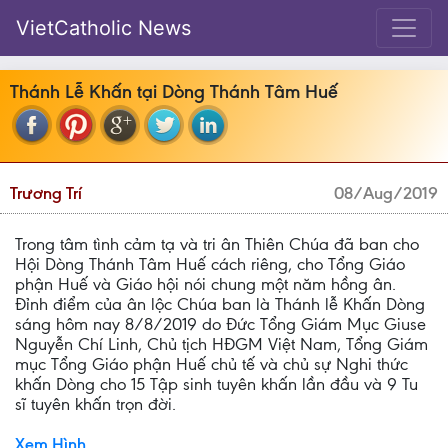
VietCatholic News
Thánh Lễ Khấn tại Dòng Thánh Tâm Huế
Trương Trí
08/Aug/2019
Trong tâm tình cảm tạ và tri ân Thiên Chúa đã ban cho
Hội Dòng Thánh Tâm Huế cách riêng, cho Tổng Giáo
phận Huế và Giáo hội nói chung một năm hồng ân.
Đỉnh điểm của ân lộc Chúa ban là Thánh lễ Khấn Dòng
sáng hôm nay 8/8/2019 do Đức Tổng Giám Mục Giuse
Nguyễn Chí Linh, Chủ tịch HĐGM Việt Nam, Tổng Giám
mục Tổng Giáo phận Huế chủ tế và chủ sự Nghi thức
khấn Dòng cho 15 Tập sinh tuyên khấn lần đầu và 9 Tu
sĩ tuyên khấn trọn đời.
Xem Hình