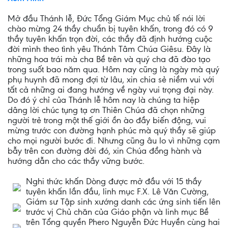
Mở đầu Thánh lễ, Đức Tổng Giám Mục chủ tế nói lời
chào mừng 24 thầy chuẩn bị tuyên khấn, trong đó có 9
thầy tuyên khấn trọn đời, các thầy đã định hướng cuộc
đời mình theo tình yêu Thánh Tâm Chúa Giêsu. Đây là
những hoa trái mà cha Bề trên và quý cha đã đào tạo
trong suốt bao năm qua. Hôm nay cũng là ngày mà quý
phụ huynh đã mong đợi từ lâu, xin chia sẻ niềm vui với
tất cả những ai đang hướng về ngày vui trọng đại này.
Do đó ý chỉ của Thánh lễ hôm nay là chúng ta hiệp
dâng lời chúc tụng tạ ơn Thiên Chúa đã chọn những
người trẻ trong một thế giới ồn ào đầy biến động, vui
mừng trước con đường hạnh phúc mà quý thầy sẽ giúp
cho mọi người bước đi. Nhưng cũng âu lo vì những cạm
bẫy trên con đường đời đó, xin Chúa đồng hành và
hướng dẫn cho các thầy vững bước.
Nghi thức khấn Dòng được mở đầu với 15 thầy
tuyên khấn lần đầu, linh mục F.X. Lê Văn Cường,
Giám sư Tập sinh xướng danh các ứng sinh tiến lên
trước vị Chủ chăn của Giáo phận và linh mục Bề
trên Tổng quyền Phero Nguyễn Đức Huyền cùng hai