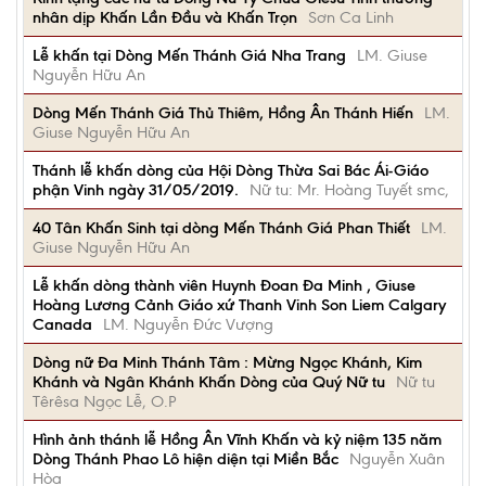
nhân dịp Khấn Lần Đầu và Khấn Trọn
Sơn Ca Linh
Lễ khấn tại Dòng Mến Thánh Giá Nha Trang
LM. Giuse
Nguyễn Hữu An
Dòng Mến Thánh Giá Thủ Thiêm, Hồng Ân Thánh Hiến
LM.
Giuse Nguyễn Hữu An
Thánh lễ khấn dòng của Hội Dòng Thừa Sai Bác Ái-Giáo
phận Vinh ngày 31/05/2019.
Nữ tu: Mr. Hoàng Tuyết smc,
40 Tân Khấn Sinh tại dòng Mến Thánh Giá Phan Thiết
LM.
Giuse Nguyễn Hữu An
Lễ khấn dòng thành viên Huynh Đoan Đa Minh , Giuse
Hoàng Lương Cảnh Giáo xứ Thanh Vinh Son Liem Calgary
Canada
LM. Nguyễn Đức Vượng
Dòng nữ Đa Minh Thánh Tâm : Mừng Ngọc Khánh, Kim
Khánh và Ngân Khánh Khấn Dòng của Quý Nữ tu
Nữ tu
Têrêsa Ngọc Lễ, O.P
Hình ảnh thánh lễ Hồng Ân Vĩnh Khấn và kỷ niệm 135 năm
Dòng Thánh Phao Lô hiện diện tại Miền Bắc
Nguyễn Xuân
Hòa