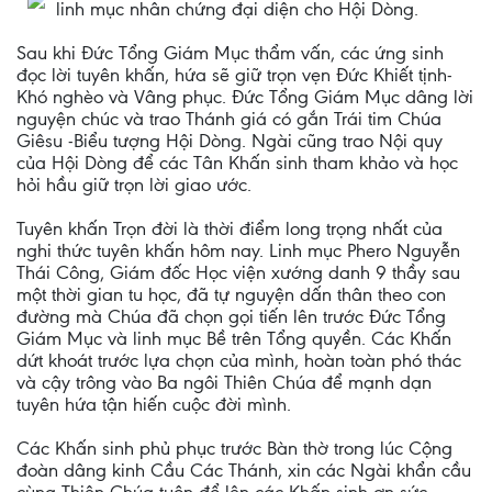
linh mục nhân chứng đại diện cho Hội Dòng.
Sau khi Đức Tổng Giám Mục thẩm vấn, các ứng sinh
đọc lời tuyên khấn, hứa sẽ giữ trọn vẹn Đức Khiết tịnh-
Khó nghèo và Vâng phục. Đức Tổng Giám Mục dâng lời
nguyện chúc và trao Thánh giá có gắn Trái tim Chúa
Giêsu -Biểu tượng Hội Dòng. Ngài cũng trao Nội quy
của Hội Dòng để các Tân Khấn sinh tham khảo và học
hỏi hầu giữ trọn lời giao ước.
Tuyên khấn Trọn đời là thời điểm long trọng nhất của
nghi thức tuyên khấn hôm nay. Linh mục Phero Nguyễn
Thái Công, Giám đốc Học viện xướng danh 9 thầy sau
một thời gian tu học, đã tự nguyện dấn thân theo con
đường mà Chúa đã chọn gọi tiến lên trước Đức Tổng
Giám Mục và linh mục Bề trên Tổng quyền. Các Khấn
dứt khoát trước lựa chọn của mình, hoàn toàn phó thác
và cậy trông vào Ba ngôi Thiên Chúa để mạnh dạn
tuyên hứa tận hiến cuộc đời mình.
Các Khấn sinh phủ phục trước Bàn thờ trong lúc Cộng
đoàn dâng kinh Cầu Các Thánh, xin các Ngài khẩn cầu