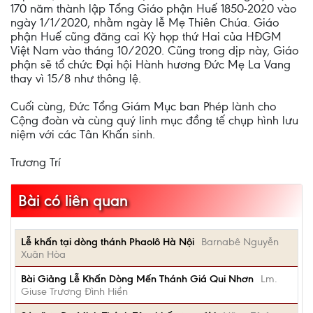
170 năm thành lập Tổng Giáo phận Huế 1850-2020 vào
ngày 1/1/2020, nhằm ngày lễ Mẹ Thiên Chúa. Giáo
phận Huế cũng đăng cai Kỳ họp thứ Hai của HĐGM
Việt Nam vào tháng 10/2020. Cũng trong dịp này, Giáo
phận sẽ tổ chức Đại hội Hành hương Đức Mẹ La Vang
thay vì 15/8 như thông lệ.
Cuối cùng, Đức Tổng Giám Mục ban Phép lành cho
Cộng đoàn và cùng quý linh mục đồng tế chụp hình lưu
niệm với các Tân Khấn sinh.
Trương Trí
Bài có liên quan
Lễ khấn tại dòng thánh Phaolô Hà Nội
Barnabê Nguyễn
Xuân Hòa
Bài Giảng Lễ Khấn Dòng Mến Thánh Giá Qui Nhơn
Lm.
Giuse Trương Đình Hiền