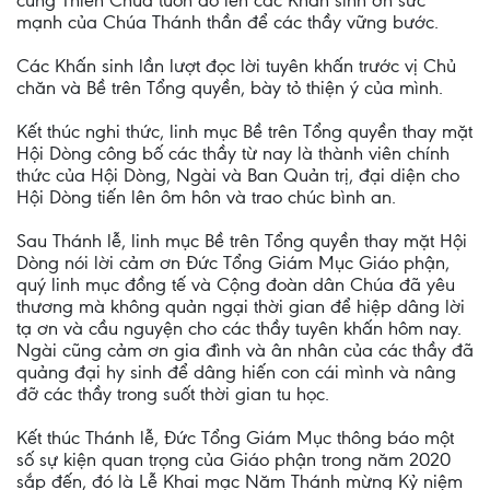
cùng Thiên Chúa tuôn đổ lên các Khấn sinh ơn sức
mạnh của Chúa Thánh thần để các thầy vững bước.
Các Khấn sinh lần lượt đọc lời tuyên khấn trước vị Chủ
chăn và Bề trên Tổng quyền, bày tỏ thiện ý của mình.
Kết thúc nghi thức, linh mục Bề trên Tổng quyền thay mặt
Hội Dòng công bố các thầy từ nay là thành viên chính
thức của Hội Dòng, Ngài và Ban Quản trị, đại diện cho
Hội Dòng tiến lên ôm hôn và trao chúc bình an.
Sau Thánh lễ, linh mục Bề trên Tổng quyền thay mặt Hội
Dòng nói lời cảm ơn Đức Tổng Giám Mục Giáo phận,
quý linh mục đồng tế và Cộng đoàn dân Chúa đã yêu
thương mà không quản ngại thời gian để hiệp dâng lời
tạ ơn và cầu nguyện cho các thầy tuyên khấn hôm nay.
Ngài cũng cảm ơn gia đình và ân nhân của các thầy đã
quảng đại hy sinh để dâng hiến con cái mình và nâng
đỡ các thầy trong suốt thời gian tu học.
Kết thúc Thánh lễ, Đức Tổng Giám Mục thông báo một
số sự kiện quan trọng của Giáo phận trong năm 2020
sắp đến, đó là Lễ Khai mạc Năm Thánh mừng Kỷ niệm