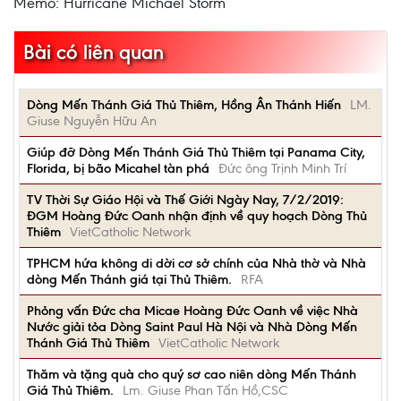
Memo: Hurricane Michael Storm
Bài có liên quan
Dòng Mến Thánh Giá Thủ Thiêm, Hồng Ân Thánh Hiến
LM.
Giuse Nguyễn Hữu An
Giúp đỡ Dòng Mến Thánh Giá Thủ Thiêm tại Panama City,
Florida, bị bão Micahel tàn phá
Đức ông Trịnh Minh Trí
TV Thời Sự Giáo Hội và Thế Giới Ngày Nay, 7/2/2019:
ĐGM Hoàng Đức Oanh nhận định về quy hoạch Dòng Thủ
Thiêm
VietCatholic Network
TPHCM hứa không di dời cơ sở chính của Nhà thờ và Nhà
dòng Mến Thánh giá tại Thủ Thiêm.
RFA
Phỏng vấn Đức cha Micae Hoàng Đức Oanh về việc Nhà
Nước giải tỏa Dòng Saint Paul Hà Nội và Nhà Dòng Mến
Thánh Giá Thủ Thiêm
VietCatholic Network
Thăm và tặng quà cho quý sơ cao niên dòng Mến Thánh
Giá Thủ Thiêm.
Lm. Giuse Phan Tấn Hồ,CSC