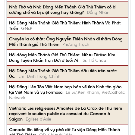
Nhà Thờ và Nhà Dòng Mến Thánh Giá Thủ Thiêm có bị
cưỡng chế và bị diệt vong hay không?
Đồng Nhân
Hội Dòng Mến Thánh Giá Thủ Thiêm: Hình Thành Và Phát
Triển
GNsP
Chuyện lạ có thật: Ông Nguyễn Thiện Nhân đi thăm Dòng
Mến Thánh giá Thủ Thiêm
Phương Trạch
Hội dòng Mến Thánh Giá Thủ Thiêm: Nữ tu Têrêsa Kim
Dung Tuyên Khấn Trọn Đời ở tuổi 74.
Sr. Hồ Châu
Hội Dòng Mến Thánh Giá Thủ Thiêm đầu tiên trên nước
Úc.
Lm. Đinh Trọng Chính
Hội Đồng Liên Tôn Việt Nam họp báo về tình hình tôn giáo
tại Việt Nam và vụ Formosa
Lê Sự,Ken Khanh, VietCatholic
Network
Vietnam: Les religieuses Amantes de La Croix de Thu Tiêm
reçoivent le soutien public du consulat du Canada à
Saigon
Eglises d'Asie
Canada lên tiếng về vụ phá dỡ Tu viện Dòng Mến Thánh