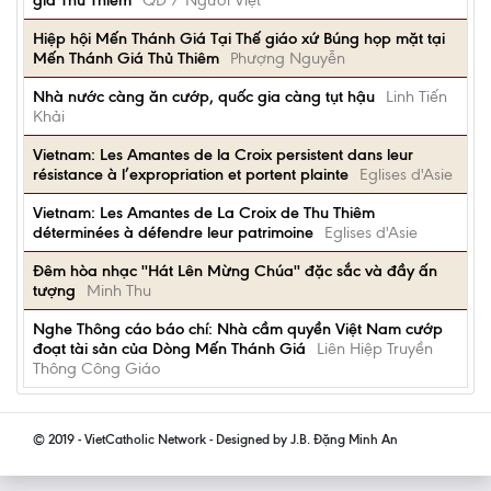
giá Thủ Thiêm
QD / Người Việt
Hiệp hội Mến Thánh Giá Tại Thế giáo xứ Búng họp mặt tại
Mến Thánh Giá Thủ Thiêm
Phượng Nguyễn
Nhà nước càng ăn cướp, quốc gia càng tụt hậu
Linh Tiến
Khải
Vietnam: Les Amantes de la Croix persistent dans leur
résistance à l’expropriation et portent plainte
Eglises d'Asie
Vietnam: Les Amantes de La Croix de Thu Thiêm
déterminées à défendre leur patrimoine
Eglises d'Asie
Đêm hòa nhạc ''Hát Lên Mừng Chúa'' đặc sắc và đầy ấn
tượng
Minh Thu
Nghe Thông cáo báo chí: Nhà cầm quyền Việt Nam cướp
đoạt tài sản của Dòng Mến Thánh Giá
Liên Hiệp Truyền
Thông Công Giáo
© 2019 - VietCatholic Network - Designed by J.B. Đặng Minh An