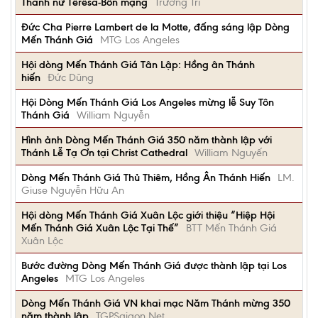
Thánh nữ Têrêsa-Bổn mạng
Trương Trí
Đức Cha Pierre Lambert de la Motte, đấng sáng lập Dòng
Mến Thánh Giá
MTG Los Angeles
Hội dòng Mến Thánh Giá Tân Lập: Hồng ân Thánh
hiến
Đức Dũng
Hội Dòng Mến Thánh Giá Los Angeles mừng lễ Suy Tôn
Thánh Giá
William Nguyễn
Hình ảnh Dòng Mến Thánh Giá 350 năm thành lập với
Thánh Lễ Tạ Ơn tại Christ Cathedral
William Nguyến
Dòng Mến Thánh Giá Thủ Thiêm, Hồng Ân Thánh Hiến
LM.
Giuse Nguyễn Hữu An
Hội dòng Mến Thánh Giá Xuân Lộc giới thiệu “Hiệp Hội
Mến Thánh Giá Xuân Lộc Tại Thế”
BTT Mến Thánh Giá
Xuân Lộc
Bước đường Dòng Mến Thánh Giá được thành lập tại Los
Angeles
MTG Los Angeles
Dòng Mến Thánh Giá VN khai mạc Năm Thánh mừng 350
năm thành lập
TGPSaigon Net