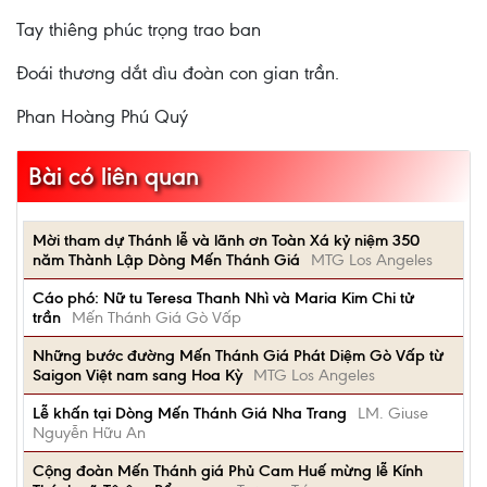
Tay thiêng phúc trọng trao ban
Đoái thương dắt dìu đoàn con gian trần.
Phan Hoàng Phú Quý
Bài có liên quan
Mời tham dự Thánh lễ và lãnh ơn Toàn Xá kỷ niệm 350
năm Thành Lập Dòng Mến Thánh Giá
MTG Los Angeles
Cáo phó: Nữ tu Teresa Thanh Nhì và Maria Kim Chi tử
trần
Mến Thánh Giá Gò Vấp
Những bước đường Mến Thánh Giá Phát Diệm Gò Vấp từ
Saigon Việt nam sang Hoa Kỳ
MTG Los Angeles
Lễ khấn tại Dòng Mến Thánh Giá Nha Trang
LM. Giuse
Nguyễn Hữu An
Cộng đoàn Mến Thánh giá Phủ Cam Huế mừng lễ Kính