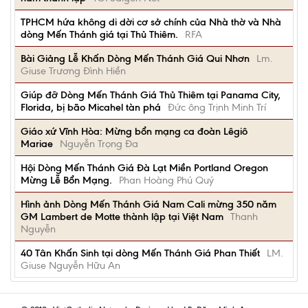
TPHCM hứa không di dời cơ sở chính của Nhà thờ và Nhà
dòng Mến Thánh giá tại Thủ Thiêm.
RFA
Bài Giảng Lễ Khấn Dòng Mến Thánh Giá Qui Nhơn
Lm.
Giuse Trương Đình Hiền
Giúp đỡ Dòng Mến Thánh Giá Thủ Thiêm tại Panama City,
Florida, bị bão Micahel tàn phá
Đức ông Trịnh Minh Trí
Giáo xứ Vĩnh Hòa: Mừng bổn mạng ca đoàn Lêgiô
Mariae
Nguyễn Trọng Đa
Hội Dòng Mến Thánh Giá Đà Lạt Miền Portland Oregon
Mừng Lễ Bổn Mạng.
Phan Hoàng Phú Quý
Hình ảnh Dòng Mến Thánh Giá Nam Cali mừng 350 năm
GM Lambert de Motte thành lập tại Việt Nam
Thanh
Nguyễn
40 Tân Khấn Sinh tại dòng Mến Thánh Giá Phan Thiết
LM.
Giuse Nguyễn Hữu An