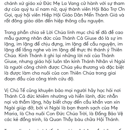
chánh xứ giáo xứ Đức Mẹ La Vang cử hành với sự tham
dự của quý tu sĩ nam nữ, quý thành viên Hội Bảo Trợ Ơn
Gọi, quý hội viên Hiệp Hội Giáo Dân Mến Thánh Giá và
rất đông giáo dân đến hiệp thông cầu nguyện.
Trong phần chia sẽ Lời Chúa linh mục chủ tế đã đề cao
mẫu gương nhân đức của Thánh Cả Giuse đó là sự im
lặng, im lặng để chịu đựng, im lặng để cầu nguyện, im
lặng để lắng nghe và im lặng để thực thi thánh ý Thiên
Chúa. Kinh Thánh ít ghi lại những lời nói của Thánh
Giuse, nhưng giáo hội luôn tôn kính Thánh Nhân vì Ngài
là người công chính được Chúa yêu thương và đặc biệt
là được làm cha nuôi của con Thiên Chúa trong giai
đoạn đầu của công trình cứu độ.
Vị Chủ Tế cũng khuyên bảo mọi người hãy học hỏi nơi
Thánh Cả đức khiêm nhường và hiền lành, đức nhẫn
nại và thầm lặng, hãy biết chạy đến cầu khẩn van xin
Ngài giúp đỡ, bởi vì Ngài là bạn thanh sạch của Mẹ
Maria, là Cha nuôi Con Đức Chúa Trời, là Đấng Bảo Vệ
các kẻ đồng trinh, là Quan Thầy bàu chữa Hội Thánh.