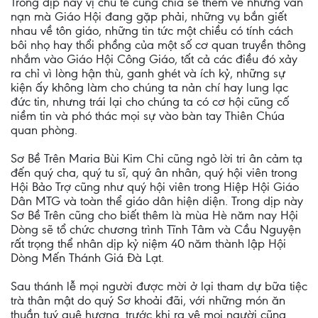
Trong dịp này vị chủ tế cũng chia sẽ thêm về những vấn
nạn mà Giáo Hội đang gặp phải, những vụ bắn giết
nhau về tôn giáo, những tin tức một chiều có tính cách
bôi nhọ hay thổi phồng của một số cơ quan truyền thông
nhắm vào Giáo Hội Công Giáo, tất cả các điều đó xảy
ra chỉ vì lòng hận thù, ganh ghét và ích kỷ, những sự
kiện ấy không làm cho chúng ta nản chí hay lung lạc
đức tin, nhưng trái lại cho chúng ta có cơ hội cũng cố
niềm tin và phó thác mọi sự vào bàn tay Thiên Chúa
quan phòng.
Sơ Bề Trên Maria Bùi Kim Chi cũng ngỏ lời tri ân cảm tạ
đến quý cha, quý tu sĩ, quý ân nhân, quý hội viên trong
Hội Bảo Trợ cũng như quý hội viên trong Hiệp Hội Giáo
Dân MTG và toàn thể giáo dân hiện diện. Trong dịp này
Sơ Bề Trên cũng cho biết thêm là mùa Hè năm nay Hội
Dòng sẽ tổ chức chương trình Tĩnh Tâm và Cầu Nguyện
rất trọng thể nhân dịp kỷ niệm 40 năm thành lập Hội
Dòng Mến Thánh Giá Đà Lạt.
Sau thánh lễ mọi người được mời ở lại tham dự bữa tiệc
trà thân mật do quý Sơ khoải đãi, với những món ăn
thuần tuý quê hương. trước khi ra vê mọi người cũng