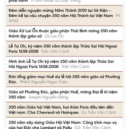
phát hành
+ GM Giuse Vũ Duy Thống
Đêm diễn nguyện mừng Năm Thánh 2010 tại Sở Kiện –
Đêm kể lại câu chuyện 350 năm Hội Thánh tại Việt Nam
PV
WHD
Giáo Xứ Lai Ổn thuộc giáo phận Thái Bình mừng 350 năm
thành lập giáo xứ
Gx Lai Ổn
Lễ Tạ Ơn, kỷ niệm 350 năm thành lập Thừa Sai Hải Ngoại
Paris 1658-2008
Trần Văn Cảnh
Hình ảnh Lễ Tạ Ơn kỷ niệm 350 năm thành lập Thừa Sai
Hải Ngoại Paris 1658-2008
Trần Văn Cảnh
Đức tổng giám mục Huế dự lễ hội 350 năm giáo xứ Phường
Đúc.
Phêrô Nguyễn Ngọc Giáo
Giáo xứ Phường Đúc, giáo phận Huế, mừng Đại lễ kỉ niệm
350 năm
Joseph Nguyễn Đông
350 năm Giáo hội Việt Nam, hai thừa Paris đầu tiên đến
Việt nam: Cha Chevreuil và Hainques
Gs Trần Văn Cảnh
350 năm xây dựng Giáo Hội Việt Nam: Công trình mục vụ
của hai Ðức cha Lambert và Pallu
GS. Trần Văn Cảnh