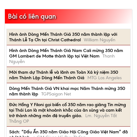
Bài có liên quan
Hình ảnh Dòng Mến Thánh Giá 350 năm thành lập với
Thánh Lễ Tạ Ơn tại Christ Cathedral
William Nguyến
Hình ảnh Dòng Mến Thánh Giá Nam Cali mừng 350 năm
GM Lambert de Motte thành lập tại Việt Nam
Thanh
Nguyễn
Mời tham dự Thánh lễ và lãnh ơn Toàn Xá kỷ niệm 350
năm Thành Lập Dòng Mến Thánh Giá
MTG Los Angeles
Dòng Mến Thánh Giá VN khai mạc Năm Thánh mừng 350
năm thành lập
TGPSaigon Net
Đức Hồng Y Filoni gọi biến cố 350 năm rao giảng Tin mừng
tại Thái Lan là một khoảnh khắc của ân sủng và cam kết
trở thành những môn đệ truyền giáo.
Lm. Nguyễn Tất
Thắng OP
Sách: “Dấu Ấn 350 năm Giáo Hội Công Giáo Việt Nam” đã