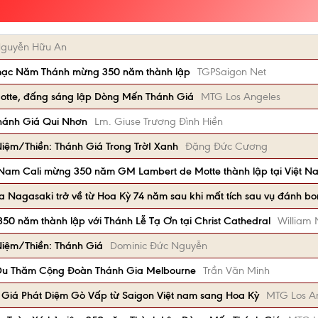
Nguyễn Hữu An
mạc Năm Thánh mừng 350 năm thành lập
TGPSaigon Net
Motte, đấng sáng lập Dòng Mến Thánh Giá
MTG Los Angeles
hánh Giá Qui Nhơn
Lm. Giuse Trương Đình Hiền
ệm/Thiền: Thánh Giá Trong TrờI Xanh
Đặng Đức Cương
Nam Cali mừng 350 năm GM Lambert de Motte thành lập tại Việt N
a Nagasaki trở về từ Hoa Kỳ 74 năm sau khi mất tích sau vụ đánh b
0 năm thành lập với Thánh Lễ Tạ Ơn tại Christ Cathedral
William
iệm/Thiền: Thánh Giá
Dominic Đức Nguyễn
Du Thăm Cộng Đoàn Thánh Gia Melbourne
Trần Văn Minh
iá Phát Diệm Gò Vấp từ Saigon Việt nam sang Hoa Kỳ
MTG Los A