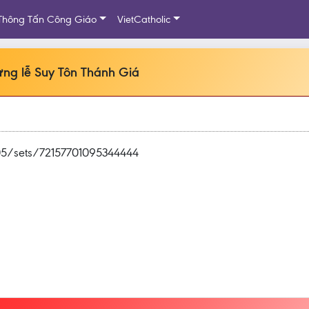
Thông Tấn Công Giáo
VietCatholic
ng lễ Suy Tôn Thánh Giá
05/sets/72157701095344444