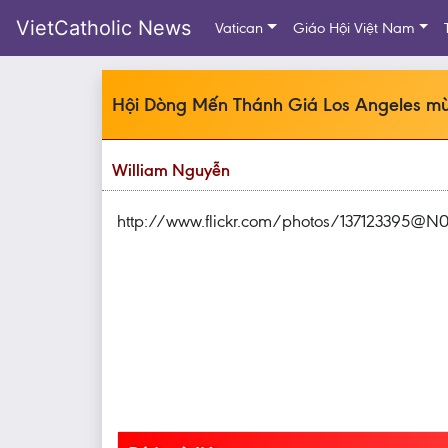
VietCatholic News
Vatican
Giáo Hội Việt Nam
Hội Dòng Mến Thánh Giá Los Angeles mừ
William Nguyễn
http://www.flickr.com/photos/137123395@N