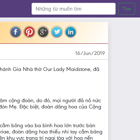
Tìm
16/Jun/2019
Thánh Gia Nhà thờ Our Lady Maidstone, đã
hăm cộng đoàn, do đó, mọi người đã nô nức
o đón Mẹ. Đặc biệt, đoàn dâng hoa của Cộng
 cắm bông vào ba bình hoa lớn trước bàn
iae, đoàn dâng hoa thiếu nhi tay cầm bảng
 khu vực trang trí ngai tòa với hoa nến