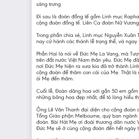
sáng trưng.
Đi sau là đoàn đồng tế gồm Linh mục Raphae
cộng đoàn đồng tế. Liên Ca đoàn Nữ Vương v
Trong phần chia sẻ, Linh mục Nguyễn Xuân T
nay cử hành các thánh lễ trọng thể, và nga
Phần Hai là nói về Đức Mẹ La Vang, mà Tượ
trên đất nước Việt Nam thân yêu. Đức Mẹ đã
nơi Đức Mẹ hiện ra xưa kia đã trở thành L
cộng đoàn để thăm con cái của Mẹ. Thật là 
ỏi Mẹ đến thăm.
Cuối lễ, Đoàn dâng hoa với gần 50 em gồm 
những bông hoa đẹp nhất, để tỏ lòng hiếu 
Ông Lê Văn Thanh đại diện cho cộng đoàn 
Tổng Giáo phận Melbourne, quý ban ngành 
đoàn. Bài Hát Mẹ ơi đoái thương dân nước 
Đức Mẹ sẽ ở cùng cộng đoàn đến hết ngày th