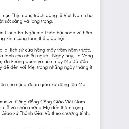
 mục Thịnh phụ trách dâng lễ Việt Nam cho
 sốt sắng và long trọng.
Thiên Chúa Ba Ngôi mà Giáo hội hoàn vũ hôm
g kính cùng toàn thể giáo hội.
lại lịch sử của hằng mấy trăm năm trước,
ữa lành cho nhiều người. Ngày nay, La Vang
 Mẹ đã không quên và hôm nay Mẹ đã đến
y để đến với Mẹ, trong những ngày tháng ít
diên cho cộng đoàn giáo xứ dâng lên Mẹ
n mục vụ Cộng đồng Công Giáo Việt Nam
ánh lễ và chào mừng Mẹ đến thăm cộng
Giáo xứ Thánh Gia. Và theo chương trình,