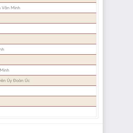
n Văn Minh
nh
 Minh
yên Úy Đoàn Úc