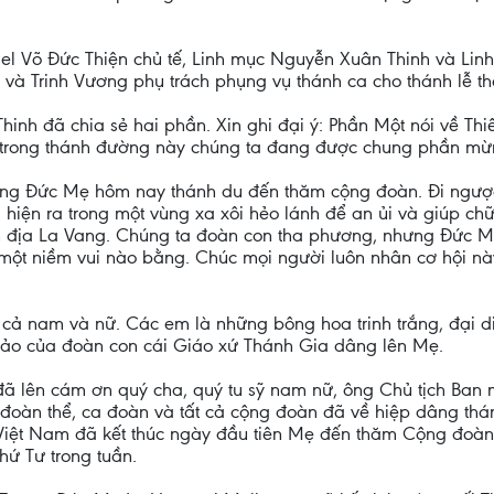
l Võ Đức Thiện chủ tế, Linh mục Nguyễn Xuân Thinh và Linh
à Trinh Vương phụ trách phụng vụ thánh ca cho thánh lễ thật
hinh đã chia sẻ hai phần. Xin ghi đại ý: Phần Một nói về 
y trong thánh đường này chúng ta đang được chung phần mừn
ng Đức Mẹ hôm nay thánh du đến thăm cộng đoàn. Đi ngược 
 hiện ra trong một vùng xa xôi hẻo lánh để an ủi và giúp ch
inh địa La Vang. Chúng ta đoàn con tha phương, nhưng Đức
một niềm vui nào bằng. Chúc mọi người luôn nhân cơ hội nà
cả nam và nữ. Các em là những bông hoa trinh trắng, đại 
thảo của đoàn con cái Giáo xứ Thánh Gia dâng lên Mẹ.
đã lên cám ơn quý cha, quý tu sỹ nam nữ, ông Chủ tịch Ba
đoàn thể, ca đoàn và tất cả cộng đoàn đã về hiệp dâng th
Việt Nam đã kết thúc ngày đầu tiên Mẹ đến thăm Cộng đoàn 
ứ Tư trong tuần.