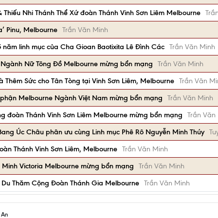
 Thiếu Nhi Thánh Thể Xứ đoàn Thánh Vinh Sơn Liêm Melbourne
Trầ
a’ Pinu, Melbourne
Trần Văn Minh
năm linh mục của Cha Gioan Baotixita Lê Đình Các
Trần Văn Minh
à Ngành Nữ Tông Đồ Melbourne mừng bổn mạng
Trần Văn Minh
và Thêm Sức cho Tân Tòng tại Vinh Sơn Liêm, Melbourne
Trần Văn Mi
áo phận Melbourne Ngành Việt Nam mừng bổn mạng
Trần Văn Minh
ng đoàn Thánh Vinh Sơn Liêm Melbourne mừng bổn mạng
Trần Văn
 Bang Úc Châu phân ưu cùng Linh mục Phê Rô Nguyễn Minh Thúy
Tu
oàn Thánh Vinh Sơn Liêm, Melbourne
Trần Văn Minh
 Minh Victoria Melbourne mừng bổn mạng
Trần Văn Minh
 Du Thăm Cộng Đoàn Thánh Gia Melbourne
Trần Văn Minh
h An