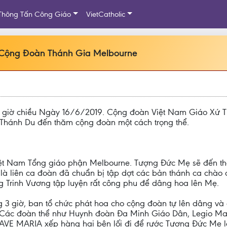
Thông Tấn Công Giáo
VietCatholic
Cộng Đoàn Thánh Gia Melbourne
3 giờ chiều Ngày 16/6/2019. Cộng đoàn Việt Nam Giáo Xứ 
hánh Du đến thăm cộng đoàn một cách trọng thể.
iệt Nam Tổng giáo phận Melbourne. Tượng Đức Mẹ sẽ đến t
 là liên ca đoàn đã chuẩn bị tập dợt các bản thánh ca chà
g Trinh Vương tập luyện rất công phu để dâng hoa lên Mẹ.
 3 giờ, ban tổ chức phát hoa cho cộng đoàn tự lên dâng và
 Các đoàn thể như Huynh đoàn Đa Minh Giáo Dân, Legio Mar
AVE MARIA xếp hàng hai bên lối đi để rước Tượng Đức Mẹ lên