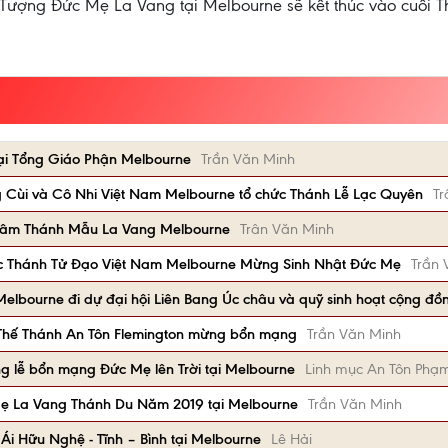
u Tượng Đức Mẹ La Vang tại Melbourne sẽ kết thúc vào cuối 
tại Tổng Giáo Phận Melbourne
Trần Văn Minh
 Cùi và Cô Nhi Việt Nam Melbourne tổ chức Thánh Lễ Lạc Quyên
Tr
 Tâm Thánh Mẫu La Vang Melbourne
Trân Văn Minh
c Thánh Tử Đạo Việt Nam Melbourne Mừng Sinh Nhật Đức Mẹ
Trần 
 Melbourne đi dự đại hội Liên Bang Úc châu và quỹ sinh hoạt cộng đồ
 Thế Thánh An Tôn Flemington mừng bổn mạng
Trần Văn Minh
g lễ bổn mạng Đức Mẹ lên Trời tại Melbourne
Linh mục An Tôn Phạ
ẹ La Vang Thánh Du Năm 2019 tại Melbourne
Trần Văn Minh
Ái Hữu Nghệ - Tĩnh – Bình tại Melbourne
Lê Hải