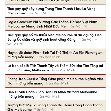
Melbourne tổ chức Thánh Lễ Lạc Quyên
Trần Văn Minh
Tiệc gây quỹ xây dựng Trung Tâm Thánh Mẫu La Vang
Melbourne
Trân Văn Minh
Legio Comitium Nữ Vương Các Thánh Tử Đạo Việt Nam
Melbourne Mừng Sinh Nhật Đức Mẹ
Trần Văn Minh
Tiệc gây quỹ hổ trợ thiếu niên Melbourne đi dự đại hội Liên
Bang Úc châu và quỹ sinh hoạt cộng đồng.
Trần Văn Minh
và Lê Hải
Huynh đệ đoàn Phan Sinh Tại Thế Thánh An Tôn Flemington
mừng bổn mạng
Trần Văn Minh
Lễ ban các Bí Tích Thanh Tẩy và Thêm Sức cho Tân Tòng tại
Vinh Sơn Liêm, Melbourne
Trần Văn Minh
Phong Trào Cursillo Tổng Giáo phận Melbourne Ngành Việt
Nam mừng bổn mạng
Trần Văn Minh
Liên Huynh Đoàn Giáo Dân Đa Minh Victoria Melbourne
mừng bổn mạng
Trần Văn Minh
Tượng Đức Mẹ La Vang Thánh Du Thăm Cộng Đoàn Thánh
Gia Melbourne
Trần Văn Minh