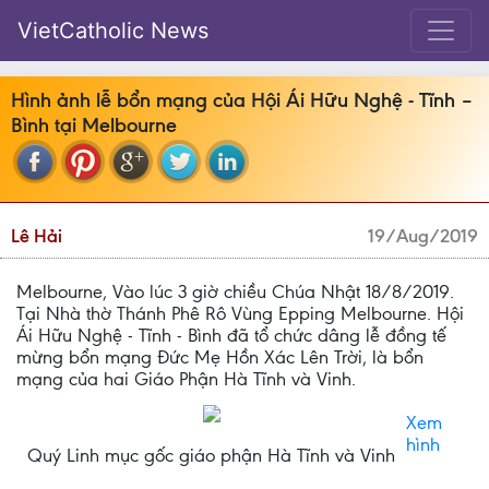
VietCatholic News
Hình ảnh lễ bổn mạng của Hội Ái Hữu Nghệ - Tĩnh –
Bình tại Melbourne
Lê Hải
19/Aug/2019
Melbourne, Vào lúc 3 giờ chiều Chúa Nhật 18/8/2019.
Tại Nhà thờ Thánh Phê Rô Vùng Epping Melbourne. Hội
Ái Hữu Nghệ - Tĩnh - Bình đã tổ chức dâng lễ đồng tế
mừng bổn mạng Đức Mẹ Hồn Xác Lên Trời, là bổn
mạng của hai Giáo Phận Hà Tĩnh và Vinh.
Xem
hình
Quý Linh mục gốc giáo phận Hà Tĩnh và Vinh