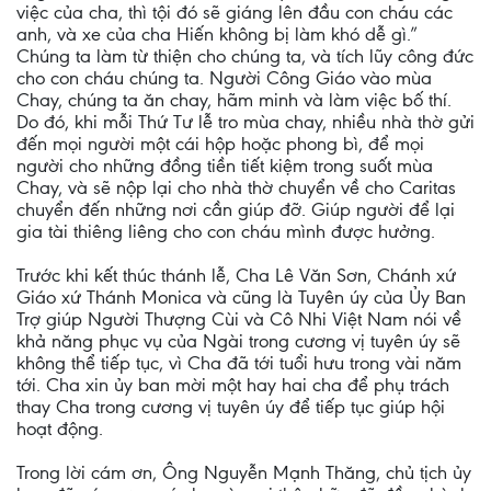
việc của cha, thì tội đó sẽ giáng lên đầu con cháu các
anh, và xe của cha Hiến không bị làm khó dễ gì.”
Chúng ta làm từ thiện cho chúng ta, và tích lũy công đức
cho con cháu chúng ta. Người Công Giáo vào mùa
Chay, chúng ta ăn chay, hãm minh và làm việc bố thí.
Do đó, khi mỗi Thứ Tư lễ tro mùa chay, nhiều nhà thờ gửi
đến mọi người một cái hộp hoặc phong bì, để mọi
người cho những đồng tiền tiết kiệm trong suốt mùa
Chay, và sẽ nộp lại cho nhà thờ chuyển về cho Caritas
chuyển đến những nơi cần giúp đỡ. Giúp người để lại
gia tài thiêng liêng cho con cháu mình được hưởng.
Trước khi kết thúc thánh lễ, Cha Lê Văn Sơn, Chánh xứ
Giáo xứ Thánh Monica và cũng là Tuyên úy của Ủy Ban
Trợ giúp Người Thượng Cùi và Cô Nhi Việt Nam nói về
khả năng phục vụ của Ngài trong cương vị tuyên úy sẽ
không thể tiếp tục, vì Cha đã tới tuổi hưu trong vài năm
tới. Cha xin ủy ban mời một hay hai cha để phụ trách
thay Cha trong cương vị tuyên úy để tiếp tục giúp hội
hoạt động.
Trong lời cám ơn, Ông Nguyễn Mạnh Thăng, chủ tịch ủy