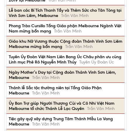
2019 tại Melbourne
Trần Văn Minh
Lễ ban các Bí Tích Thanh Tẩy và Thêm Sức cho Tân Tòng tại
Vinh Sơn Liêm, Melbourne
Trần Văn Minh
Phong Trào Cursillo Tổng Giáo phận Melbourne Ngành Việt
Nam mừng bổn mạng
Trần Văn Minh
Giáo khu Nữ Vương thuộc Cộng đoàn Thánh Vinh Sơn Liêm
Melbourne mừng bổn mạng
Trần Văn Minh
Tuyên Úy Đoàn Việt Nam Liên Bang Úc Châu phân ưu cùng
Linh mục Phê Rô Nguyễn Minh Thúy
Tuyên Úy Đoàn Úc
Ngày Mother’s Day tại Cộng đoàn Thánh Vinh Sơn Liêm,
Melbourne
Trần Văn Minh
Thánh lễ Sắc tộc thường niên tại Tổng Giáo Phận
Melbourne
Trần Văn Minh
Ủy Ban Trợ giúp Người Thượng Cùi và Cô Nhi Việt Nam
Melbourne tổ chức Thánh Lễ Lạc Quyên
Trần Văn Minh
Tiệc gây quỹ xây dựng Trung Tâm Thánh Mẫu La Vang
Melbourne
Trân Văn Minh