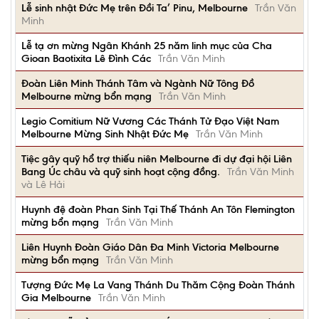
Lễ sinh nhật Đức Mẹ trên Đồi Ta’ Pinu, Melbourne
Trần Văn
Minh
Lễ tạ ơn mừng Ngân Khánh 25 năm linh mục của Cha
Gioan Baotixita Lê Đình Các
Trần Văn Minh
Đoàn Liên Minh Thánh Tâm và Ngành Nữ Tông Đồ
Melbourne mừng bổn mạng
Trần Văn Minh
Legio Comitium Nữ Vương Các Thánh Tử Đạo Việt Nam
Melbourne Mừng Sinh Nhật Đức Mẹ
Trần Văn Minh
Tiệc gây quỹ hổ trợ thiếu niên Melbourne đi dự đại hội Liên
Bang Úc châu và quỹ sinh hoạt cộng đồng.
Trần Văn Minh
và Lê Hải
Huynh đệ đoàn Phan Sinh Tại Thế Thánh An Tôn Flemington
mừng bổn mạng
Trần Văn Minh
Liên Huynh Đoàn Giáo Dân Đa Minh Victoria Melbourne
mừng bổn mạng
Trần Văn Minh
Tượng Đức Mẹ La Vang Thánh Du Thăm Cộng Đoàn Thánh
Gia Melbourne
Trần Văn Minh