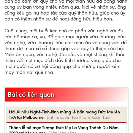
ban đã cám ơn quý cha và mọi thân hữu đã đồng hành
cùng ủy ban trong nhiều năm qua. Nói về nhân sự, ông
cũng kêu gọi sự hợp tác của quý thân hữu, giúp cho ủy
ban có thêm nhân sự để hoạt động hữu hiệu hơn.
Cuối cùng, một buổi tiệc nhỏ có phần văn nghệ với đủ
các bộ môn ca, vũ, để giúp mọi người vừa thưởng thức
văn nghệ, vừa thưởng thức các món ăn và cũng vừa để
tham dự mua xổ số đóng góp vào quỹ từ thiện của hội.
Món ăn ngon, văn nghệ đặc sắc và một không khí thân
thiện với một mục đích đầy tình thương yêu, giúp cho
mọi người có cơ hội đóng góp cho những người kém
may mắn nơi quê nhà.
Bài có liên quan
Hội Ái hữu Nghệ-Tĩnh-Bình mừng lễ bổn mạng Đức Mẹ lên
Trời tại Melbourne
Linh mục An Tôn Phạm Xuân Tạo
Thánh lễ bế mạc Tượng Đức Mẹ La Vang Thánh Du Năm