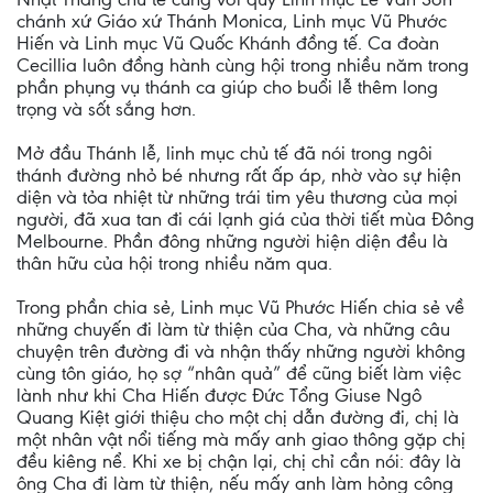
chánh xứ Giáo xứ Thánh Monica, Linh mục Vũ Phước
Hiến và Linh mục Vũ Quốc Khánh đồng tế. Ca đoàn
Cecillia luôn đồng hành cùng hội trong nhiều năm trong
phần phụng vụ thánh ca giúp cho buổi lễ thêm long
trọng và sốt sắng hơn.
Mở đầu Thánh lễ, linh mục chủ tế đã nói trong ngôi
thánh đường nhỏ bé nhưng rất ấp áp, nhờ vào sự hiện
diện và tỏa nhiệt từ những trái tim yêu thương của mọi
người, đã xua tan đi cái lạnh giá của thời tiết mùa Đông
Melbourne. Phần đông những người hiện diện đều là
thân hữu của hội trong nhiều năm qua.
Trong phần chia sẻ, Linh mục Vũ Phước Hiến chia sẻ về
những chuyến đi làm từ thiện của Cha, và những câu
chuyện trên đường đi và nhận thấy những người không
cùng tôn giáo, họ sợ “nhân quả” để cũng biết làm việc
lành như khi Cha Hiến được Đức Tổng Giuse Ngô
Quang Kiệt giới thiệu cho một chị dẫn đường đi, chị là
một nhân vật nổi tiếng mà mấy anh giao thông gặp chị
đều kiêng nể. Khi xe bị chận lại, chị chỉ cần nói: đây là
ông Cha đi làm từ thiện, nếu mấy anh làm hỏng công