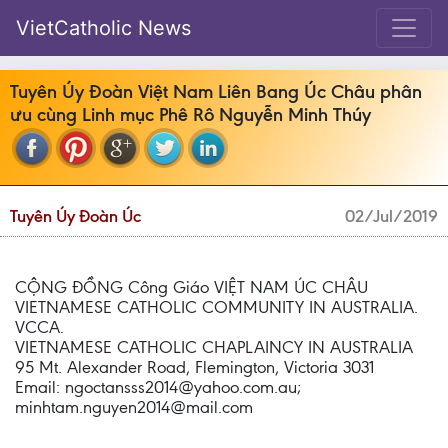
VietCatholic News
Tuyên Úy Đoàn Việt Nam Liên Bang Úc Châu phân
ưu cùng Linh mục Phê Rô Nguyễn Minh Thúy
Tuyên Úy Đoàn Úc
02/Jul/2019
CỘNG ĐỒNG Công Giáo VIỆT NAM ÚC CHÂU
VIETNAMESE CATHOLIC COMMUNITY IN AUSTRALIA.
VCCA.
VIETNAMESE CATHOLIC CHAPLAINCY IN AUSTRALIA
95 Mt. Alexander Road, Flemington, Victoria 3031
Email: ngoctansss2014@yahoo.com.au;
minhtam.nguyen2014@mail.com