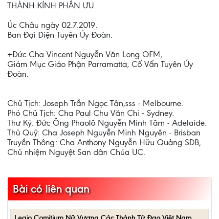
THÀNH KÍNH PHÂN ƯU.
Úc Châu ngày 02.7.2019.
Ban Đại Diện Tuyên Úy Đoàn.
+Đức Cha Vincent Nguyễn Văn Long OFM,
Giám Mục Giáo Phận Parramatta, Cố Vấn Tuyên Úy
Đoàn.
Chủ Tịch: Joseph Trần Ngọc Tân,sss - Melbourne.
Phó Chủ Tịch: Cha Paul Chu Văn Chi - Sydney.
Thư Ký: Đức Ông Phaolô Nguyễn Minh Tâm - Adelaide.
Thủ Quỹ: Cha Joseph Nguyễn Minh Nguyên - Brisban
Truyền Thông: Cha Anthony Nguyễn Hữu Quảng SDB,
Chủ nhiệm Nguyệt San dân Chúa UC.
Bài có liên quan
Legio Comitium Nữ Vương Các Thánh Tử Đạo Việt Nam