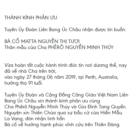
THÀNH KÍNH PHÂN ƯU.
Tuyên Úy Đoàn Liên Bang Úc Châu nhận được tin buồn:
BÀ CỐ MATTA NGUYỄN THỊ TƯƠI
Thân mẫu của Cha PHÊRÔ NGUYỄN MINH THÚY
Vừa hoàn tất cuộc hành trình đức tin nơi dương thế, nay
đã về nhà Cha trên trời,
vào ngày 27 tháng 06 năm 2019, tại Perth, Australia,
hưởng thọ 91 tuổi.
Tuyên Úy Đoàn và Cộng Đồng Công Giáo Việt Nam Liên
Bang Úc Châu xin thành kính phân ưu cùng
Cha Phêrô Nguyễn Minh Thúy và Gia Đình Tang Quyến.
Nguyện xin Thiên Chúa qua sự bầu cử của Hiền Mẫu
La Vang, đón nhận linh hồn
Bà cố về hưởng hạnh phúc vĩnh cửu trên Thiên Đàng.