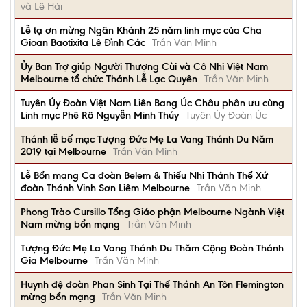
và Lê Hải
Lễ tạ ơn mừng Ngân Khánh 25 năm linh mục của Cha
Gioan Baotixita Lê Đình Các
Trần Văn Minh
Ủy Ban Trợ giúp Người Thượng Cùi và Cô Nhi Việt Nam
Melbourne tổ chức Thánh Lễ Lạc Quyên
Trần Văn Minh
Tuyên Úy Đoàn Việt Nam Liên Bang Úc Châu phân ưu cùng
Linh mục Phê Rô Nguyễn Minh Thúy
Tuyên Úy Đoàn Úc
Thánh lễ bế mạc Tượng Đức Mẹ La Vang Thánh Du Năm
2019 tại Melbourne
Trần Văn Minh
Lễ Bổn mạng Ca đoàn Belem & Thiếu Nhi Thánh Thể Xứ
đoàn Thánh Vinh Sơn Liêm Melbourne
Trần Văn Minh
Phong Trào Cursillo Tổng Giáo phận Melbourne Ngành Việt
Nam mừng bổn mạng
Trần Văn Minh
Tượng Đức Mẹ La Vang Thánh Du Thăm Cộng Đoàn Thánh
Gia Melbourne
Trần Văn Minh
Huynh đệ đoàn Phan Sinh Tại Thế Thánh An Tôn Flemington
mừng bổn mạng
Trần Văn Minh