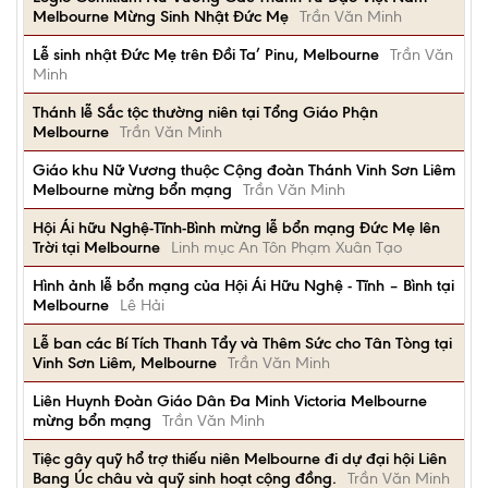
Melbourne Mừng Sinh Nhật Đức Mẹ
Trần Văn Minh
Lễ sinh nhật Đức Mẹ trên Đồi Ta’ Pinu, Melbourne
Trần Văn
Minh
Thánh lễ Sắc tộc thường niên tại Tổng Giáo Phận
Melbourne
Trần Văn Minh
Giáo khu Nữ Vương thuộc Cộng đoàn Thánh Vinh Sơn Liêm
Melbourne mừng bổn mạng
Trần Văn Minh
Hội Ái hữu Nghệ-Tĩnh-Bình mừng lễ bổn mạng Đức Mẹ lên
Trời tại Melbourne
Linh mục An Tôn Phạm Xuân Tạo
Hình ảnh lễ bổn mạng của Hội Ái Hữu Nghệ - Tĩnh – Bình tại
Melbourne
Lê Hải
Lễ ban các Bí Tích Thanh Tẩy và Thêm Sức cho Tân Tòng tại
Vinh Sơn Liêm, Melbourne
Trần Văn Minh
Liên Huynh Đoàn Giáo Dân Đa Minh Victoria Melbourne
mừng bổn mạng
Trần Văn Minh
Tiệc gây quỹ hổ trợ thiếu niên Melbourne đi dự đại hội Liên
Bang Úc châu và quỹ sinh hoạt cộng đồng.
Trần Văn Minh