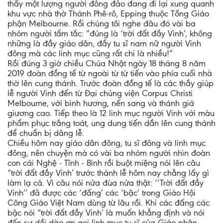
thấy một lượng người đông đảo đang đi lại xung quanh
khu vực nhà thờ Thánh Phê-rô, Epping thuộc Tổng Giáo
phận Melbourne. Rồi chúng tôi nghe đâu đó vài ba
nhóm người tấm tắc: “đúng là ‘trời đất đầy Vinh’, không
những là đầy giáo dân, đầy tu sĩ nam nữ người Vinh
đông mà các linh mục cũng rất chi là nhiều!”
Rồi đúng 3 giờ chiều Chúa Nhật ngày 18 tháng 8 năm
2019 đoàn đồng tế từ ngoài từ từ tiến vào phía cuối nhà
thờ lên cung thánh. Trước đoàn đồng tế là các thầy giúp
lễ người Vinh đến từ Đại chủng viện Corpus Christi
Melbourne, với bình hương, nến sang và thánh giá
giương cao. Tiếp theo là 12 linh mục người Vinh với màu
phẩm phục trắng toát, ung dung tiến dần lên cung thánh
để chuẩn bị dâng lễ.
Chiều hôm nay giáo dân đông, tu sĩ đông và linh mục
đông, nên chuyện mà có vài ba nhóm người nhìn đoàn
con cái Nghệ - Tĩnh - Bình rồi buột miệng nói lên câu
“trời đất đầy Vinh’ trước thánh lễ hôm nay chẳng lấy gì
làm lạ cả. Vì câu nói nửa đùa nửa thật: ‘‘Trời đất đầy
Vinh’’ đã được các ‘đấng’ các ‘bậc’ trong Giáo Hội
Công Giáo Việt Nam dùng từ lâu rồi. Khi các đấng các
bậc nói “trời đất đầy Vinh’ là muốn khẳng định và nói
đến sự dồi dào ơn gọi linh mục tu sĩ của Giáo phận