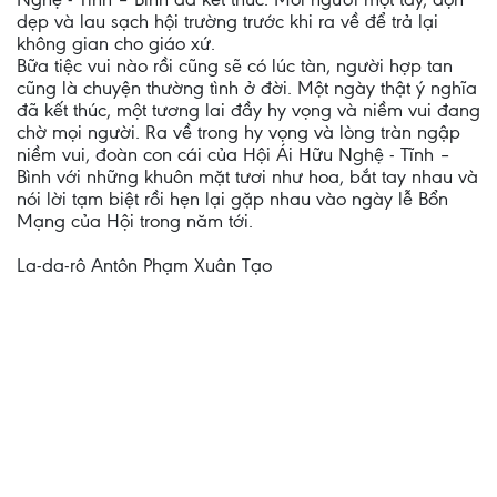
dẹp và lau sạch hội trường trước khi ra về để trả lại
không gian cho giáo xứ.
Bữa tiệc vui nào rồi cũng sẽ có lúc tàn, người hợp tan
cũng là chuyện thường tình ở đời. Một ngày thật ý nghĩa
đã kết thúc, một tương lai đầy hy vọng và niềm vui đang
chờ mọi người. Ra về trong hy vọng và lòng tràn ngập
niềm vui, đoàn con cái của Hội Ái Hữu Nghệ - Tĩnh –
Bình với những khuôn mặt tươi như hoa, bắt tay nhau và
nói lời tạm biệt rồi hẹn lại gặp nhau vào ngày lễ Bổn
Mạng của Hội trong năm tới.
La-da-rô Antôn Phạm Xuân Tạo