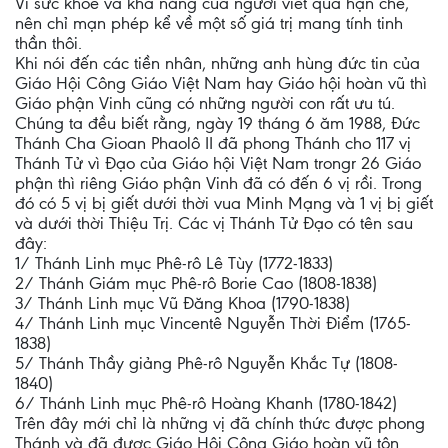
Vì sức khỏe và khả năng của người viết quá hạn chế,
nên chỉ mạn phép kể về một số giá trị mang tính tinh
thần thôi.
Khi nói đến các tiền nhân, những anh hùng đức tin của
Giáo Hội Công Giáo Việt Nam hay Giáo hội hoàn vũ thì
Giáo phận Vinh cũng có những người con rất ưu tú.
Chúng ta đều biết rằng, ngày 19 tháng 6 ăm 1988, Đức
Thánh Cha Gioan Phaolô II đã phong Thánh cho 117 vị
Thánh Tử vì Đạo của Giáo hội Việt Nam trongr 26 Giáo
phận thì riêng Giáo phận Vinh đã có đến 6 vị rồi. Trong
đó có 5 vị bị giết dưới thời vua Minh Mạng và 1 vị bị giết
và dưới thời Thiệu Trị. Các vị Thánh Tử Đạo có tên sau
đây:
1/ Thánh Linh mục Phê-rô Lê Tùy (1772-1833)
2/ Thánh Giám mục Phê-rô Borie Cao (1808-1838)
3/ Thánh Linh mục Vũ Đăng Khoa (1790-1838)
4/ Thánh Linh mục Vincentê Nguyễn Thời Điểm (1765-
1838)
5/ Thánh Thầy giảng Phê-rô Nguyễn Khắc Tự (1808-
1840)
6/ Thánh Linh mục Phê-rô Hoàng Khanh (1780-1842)
Trên đây mới chỉ là những vị đã chính thức được phong
Thánh và đã được Giáo Hội Công Giáo hoàn vũ tôn