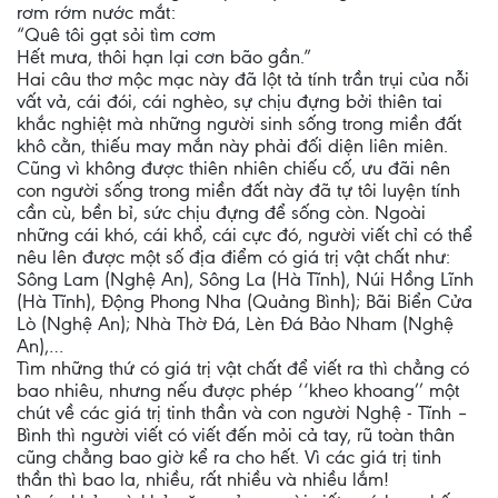
rơm rớm nước mắt:
“Quê tôi gạt sỏi tìm cơm
Hết mưa, thôi hạn lại cơn bão gần.”
Hai câu thơ mộc mạc này đã lột tả tính trần trụi của nỗi
vất vả, cái đói, cái nghèo, sự chịu đựng bởi thiên tai
khắc nghiệt mà những người sinh sống trong miền đất
khô cằn, thiếu may mắn này phải đối diện liên miên.
Cũng vì không được thiên nhiên chiếu cố, ưu đãi nên
con người sống trong miền đất này đã tự tôi luyện tính
cần cù, bền bỉ, sức chịu đựng để sống còn. Ngoài
những cái khó, cái khổ, cái cực đó, người viết chỉ có thể
nêu lên được một số địa điểm có giá trị vật chất như:
Sông Lam (Nghệ An), Sông La (Hà Tĩnh), Núi Hồng Lĩnh
(Hà Tĩnh), Động Phong Nha (Quảng Bình); Bãi Biển Cửa
Lò (Nghệ An); Nhà Thờ Đá, Lèn Đá Bảo Nham (Nghệ
An),…
Tìm những thứ có giá trị vật chất để viết ra thì chẳng có
bao nhiêu, nhưng nếu được phép ‘‘kheo khoang’’ một
chút về các giá trị tinh thần và con người Nghệ - Tĩnh –
Bình thì người viết có viết đến mỏi cả tay, rũ toàn thân
cũng chẳng bao giờ kể ra cho hết. Vì các giá trị tinh
thần thì bao la, nhiều, rất nhiều và nhiều lắm!