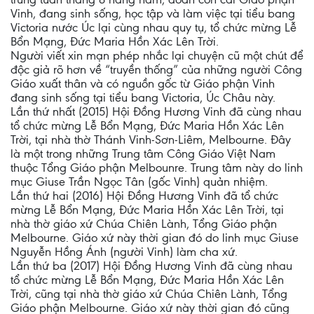
Vinh, đang sinh sống, học tập và làm việc tại tiểu bang
Victoria nước Úc lại cùng nhau quy tụ, tổ chức mừng Lễ
Bổn Mạng, Đức Maria Hồn Xác Lên Trời.
Người viết xin mạn phép nhắc lại chuyện cũ một chút để
độc giả rõ hơn về “truyền thống” của những người Công
Giáo xuất thân và có nguồn gốc từ Giáo phận Vinh
đang sinh sống tại tiểu bang Victoria, Úc Châu này.
Lần thứ nhất (2015) Hội Đồng Hương Vinh đã cùng nhau
tổ chức mừng Lễ Bổn Mạng, Đức Maria Hồn Xác Lên
Trời, tại nhà thờ Thánh Vinh-Sơn-Liêm, Melbourne. Đây
là một trong những Trung tâm Công Giáo Việt Nam
thuộc Tổng Giáo phận Melbounre. Trung tâm này do linh
mục Giuse Trần Ngọc Tân (gốc Vinh) quản nhiệm.
Lần thứ hai (2016) Hội Đồng Hương Vinh đã tổ chức
mừng Lễ Bổn Mạng, Đức Maria Hồn Xác Lên Trời, tại
nhà thờ giáo xứ Chúa Chiên Lành, Tổng Giáo phận
Melbourne. Giáo xứ này thời gian đó do linh mục Giuse
Nguyễn Hồng Ánh (người Vinh) làm cha xứ.
Lần thứ ba (2017) Hội Đồng Hương Vinh đã cùng nhau
tổ chức mừng Lễ Bổn Mạng, Đức Maria Hồn Xác Lên
Trời, cũng tại nhà thờ giáo xứ Chúa Chiên Lành, Tổng
Giáo phận Melbourne. Giáo xứ này thời gian đó cũng