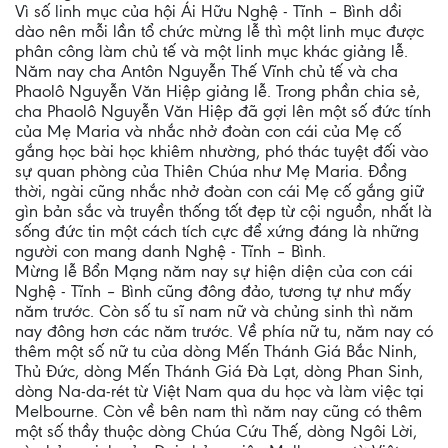
Vì số linh mục của hội Ái Hữu Nghệ - Tĩnh – Bình dồi
dào nên mỗi lần tổ chức mừng lễ thì một linh mục được
phân công làm chủ tế và một linh mục khác giảng lễ.
Năm nay cha Antôn Nguyễn Thế Vĩnh chủ tế và cha
Phaolô Nguyễn Văn Hiệp giảng lễ. Trong phần chia sẻ,
cha Phaolô Nguyễn Văn Hiệp đã gợi lên một số đức tính
của Mẹ Maria và nhắc nhở đoàn con cái của Mẹ cố
gắng học bài học khiêm nhường, phó thác tuyệt đối vào
sự quan phòng của Thiên Chúa như Mẹ Maria. Đồng
thời, ngài cũng nhắc nhở đoàn con cái Mẹ cố gắng giữ
gìn bản sắc và truyền thống tốt đẹp từ cội nguồn, nhất là
sống đức tin một cách tích cực để xứng đáng là những
người con mang danh Nghệ - Tĩnh – Bình.
Mừng lễ Bổn Mạng năm nay sự hiện diện của con cái
Nghệ - Tĩnh – Bình cũng đông đảo, tương tự như mấy
năm trước. Còn số tu sĩ nam nữ và chủng sinh thì năm
nay đông hơn các năm trước. Về phía nữ tu, năm nay có
thêm một số nữ tu của dòng Mến Thánh Giá Bắc Ninh,
Thủ Đức, dòng Mến Thánh Giá Đà Lạt, dòng Phan Sinh,
dòng Na-da-rét từ Việt Nam qua du học và làm việc tại
Melbourne. Còn về bên nam thì năm nay cũng có thêm
một số thầy thuộc dòng Chúa Cứu Thế, dòng Ngôi Lời,