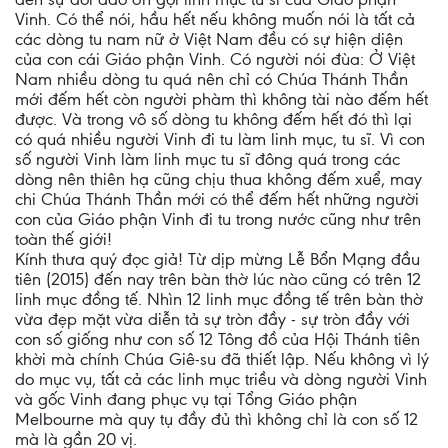
Vinh. Có thể nói, hầu hết nếu không muốn nói là tất cả
các dòng tu nam nữ ở Việt Nam đều có sự hiện diện
của con cái Giáo phận Vinh. Có người nói đùa: Ở Việt
Nam nhiều dòng tu quá nên chỉ có Chúa Thánh Thần
mới đếm hết còn người phàm thì không tài nào đếm hết
được. Và trong vô số dòng tu không đếm hết đó thì lại
có quá nhiều người Vinh đi tu làm linh mục, tu sĩ. Vì con
số người Vinh làm linh mục tu sĩ đông quá trong các
dòng nên thiên hạ cũng chịu thua không đếm xuể, may
chi Chúa Thánh Thần mới có thể đếm hết những người
con của Giáo phận Vinh đi tu trong nước cũng như trên
toàn thế giới!
Kính thưa quý đọc giả! Từ dịp mừng Lễ Bổn Mạng đầu
tiên (2015) đến nay trên bàn thờ lúc nào cũng có trên 12
linh mục đồng tế. Nhìn 12 linh mục đồng tế trên bàn thờ
vừa đẹp mặt vừa diễn tả sự tròn đầy - sự tròn đầy với
con số giống như con số 12 Tông đồ của Hội Thánh tiên
khời mà chính Chúa Giê-su đã thiết lập. Nếu không vì lý
do mục vụ, tất cả các linh mục triều và dòng người Vinh
và gốc Vinh đang phục vụ tại Tổng Giáo phận
Melbourne mà quy tụ đầy đủ thì không chỉ là con số 12
mà là gần 20 vị.