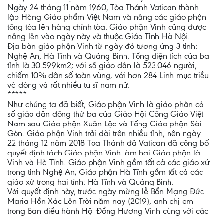
Ngày 24 tháng 11 năm 1960, Tòa Thánh Vatican thành
lập Hàng Giáo phẩm Việt Nam và nâng các giáo phận
tông tòa lên hàng chính tòa. Giáo phận Vinh cũng được
nâng lên vào ngày này và thuộc Giáo Tỉnh Hà Nội.
Địa bàn giáo phận Vinh từ ngày đó tương ứng 3 tỉnh:
Nghệ An, Hà Tĩnh và Quảng Bình. Tổng diện tích của ba
tỉnh là 30.599km2; với số giáo dân là 523.046 người,
chiếm 10% dân số toàn vùng, với hơn 284 Linh mục triều
và dòng và rất nhiều tu sĩ nam nữ.
*****
Như chúng ta đã biết, Giáo phận Vinh là giáo phận có
số giáo dân đông thứ ba của Giáo Hội Công Giáo Việt
Nam sau Giáo phận Xuân Lộc và Tổng Giáo phận Sài
Gòn. Giáo phận Vinh trải dài trên nhiều tỉnh, nên ngày
22 tháng 12 năm 2018 Tòa Thánh đã Vatican đã công bố
quyết định tách Giáo phận Vinh làm hai Giáo phận là:
Vinh và Hà Tĩnh. Giáo phận Vinh gồm tất cả các giáo xứ
trong tỉnh Nghệ An; Giáo phận Hà Tĩnh gồm tất cả các
giáo xứ trong hai tỉnh: Hà Tĩnh và Quảng Bình.
Với quyết định này, trước ngày mừng lễ Bổn Mạng Đức
Maria Hồn Xác Lên Trời năm nay (2019), anh chị em
trong Ban điều hành Hội Đồng Hương Vinh cùng với các