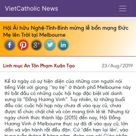
VietCatholic News
Hội Ái hữu Nghệ-Tĩnh-Bình mừng lễ bổn mạng Đức
Mẹ lên Trời tại Melbourne
Linh mục An Tôn Phạm Xuân Tạo
23/Aug/2019
Kể từ ngày có sự hiện diện của những con người nói
tiếng Việt với giọng ‘‘trọ trẹ’’ ở thành phố Melbourne này
thì bắt đầu có những cuộc hội họp đặc biệt với danh
xưng là “Đồng Hương Vinh”. Tuy nhiên, từ những buổi
đầu các cuộc hội họp này chưa đi vào quy cũ, chưa
được tổ chức chặt chẽ và còn mang tính lẻ tẻ. Nhưng từ
ngày chính thức thành lập (2015) đến nay, Hội Đồng
Hương Vinh ở Melbourne thực sự đã đi vào quy cũ, lớn
dần và vận hành rất đều đặn. Cứ ‘đến hẹn lại lên’, vào
trung tuần tháng 8 hàng năm, đoàn con cái Giáo phận