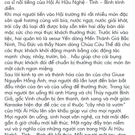
ca sĩ nổi tiếng của Hội Ái Hữu Nghệ - Tĩnh – Bình trình
diễn.
Khi mọi người tiến vào Hội trường thì rất nhiều món đặc
sản quê hương cùng với bia, nước ngọt, nước giải khát,
trái cây đủ loại đã được bày sẵn trên hai dãy bàn dài
mặc sức cho mọi thực khách thưởng thức. Trước khi vào
tiệc, hai quản trò là seour Yến dòng Mến Thánh Giá Bắc
Ninh, Thủ Đức và thầy Nam dòng Chúa Cứu Thế đã cho
các thực khách khởi động mạnh bằng các động tác
mạnh: chạy, nhảy, trườn, bò... hầu giúp cho cái bụng
của thực khách đói để chuẩn bị thưởng thức các món ăn
một cách ngon miệng.
Sau lời kinh tạ ơn và thánh hóa của ăn của cha Giuse
Nguyễn Hồng Ánh, mọi người đã lần lượt đến bàn bắt
đầu nhận của ăn và của uống để thưởng thức. Trong lúc
mọi người ăn uống thì anh Hùng và chị Thủy người Bình
Giã, gốc Vinh chuẩn bị âm thanh, ánh sang và một giàn
Karaoke hiện đại để các ca sĩ thuộc “cây nhà lá vườn”
của Hội Ái Hữu lên sân khấu giúp vui cho mọi người.
Mọi người ăn uống, sinh hoạt văn nghệ, ca hát mãi đến
gần 6 giờ chiều mới kết thúc. Một ngày đầy tràn niềm
vui và ý nghĩa của những người con trong Hội Ái Hữu
Nghệ - Tĩnh – Bình đã kết thúc. Mỗi người một tay, dọn