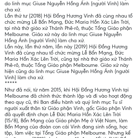
do linh mục Giuse Nguyễn Hồng Ánh (người Vinh) làm
cha xứ.
Lần thứ tư (2018) Hội Đồng Hương Vinh đã cùng nhau tổ
chức mừng Lễ Bổn Mạng, Đức Maria Hồn Xác Lên Trời,
tại nhà thờ giáo xứ Thánh Phê-rô, thuộc Tổng Giáo phận
Melbourne. Giáo xứ này do linh mục Giuse Nguyễn
Hồng Ánh (người Vinh) làm cha xứ.
Lần này, lần thứ năm, lần này (2019) Hội Đồng Hương
Vinh đã cùng nhau tổ chức mừng Lễ Bổn Mạng, Đức
Maria Hồn Xác Lên Trời, cũng tại nhà thờ giáo xứ Thánh
Phê-rô, thuộc Tổng Giáo phận Melbourne. Giáo xứ này
hiện cũng do linh mục Giuse Nguyễn Hồng Ánh (người
Vinh) làm cha xứ.
*****
Như đã nói, từ năm 2015, khi Hội Đồng Hương Vinh tại
Melbourne đã chính thức thành lập và đi vào hoạt động
theo quy cũ, thì Ban điều hành và quý linh mục Tu sĩ
người xuất thân từ Giáo phận Vinh, gốc Giáo phận Vinh
đã quyết định chọn Lễ Đức Maria Hồn Xác Lên Trời
(15/8), Bổn Mạng của Giáo phận Mẹ ở Việt Nam, làm
Bổn Mạng của đoàn con cái Vinh đang sinh sống, học
tập, làm việc tại Tổng Giáo phận Melbourne. Nhưng kể