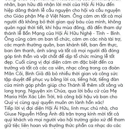
nhân, bạn hữu đã nhận lời mời của Hội Ái Hữu đến
hiệp dâng thánh lễ cầu nguyện cho hội và cầu nguyện
cho Giáo phận Mẹ ở Việt Nam. Ông cám ơn tất cả mọi
người đã không bỏ thời gian quý báu của mình, không
quản ngại thời tiết, khí hậu mùa đông, đã đến tham dự
thánh lễ Bổn Mạng của Hội Ái Hữu Nghệ - Tĩnh – Bình.
Ông cũng cám ơn ban tổ chức, cám ơn các nhà tài trợ,
các mạnh thường quân, ban khánh tiết, ban ẩm thực,
ban âm thanh, ánh sáng và tất cả mọi người đã đóng
góp tinh thần và vật chất để dịp tổ chức mừng lễ tốt
đẹp. Cuối cùng vị đại diện cám ơn đặc biệt đến ca
trưởng và tất cả các ca viên, nhạc công trong ca đoàn
Mân Côi, Bình Giã đã bỏ nhiều thời gian và công sức
tập duyệt để phục vụ bằng lời ca, tiếng hát, tiếng đàn
của mình góp phần giúp cho Thánh lễ thêm sốt sắng và
long trọng. Nguyện xin Chúa, qua lời bầu cử của Mẹ
Maria Hồn Xác Lên Trời, trả công bội hậu và ban cho
Quý vị cùng quý quyến muôn ơn lành hồn xác!
Tiếp lời vị đại diện Hội Ái Hữu, linh mục chủ nhà, cha
Giuse Nguyễn Hồng Ánh đã trân trọng kính mời tất cả
quý khách và mọi người vào hội trường giáo xứ để tham
giữ tiệc liên hoan và thưởng thức phần ca nhạc do các