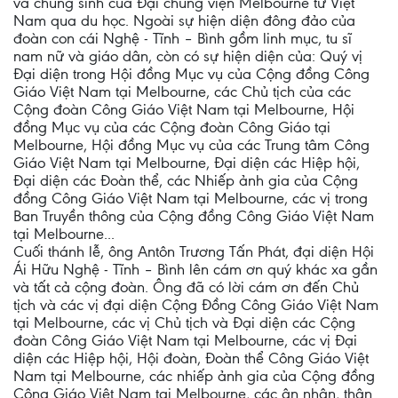
và chủng sinh của Đại chủng viện Melbourne từ Việt
Nam qua du học. Ngoài sự hiện diện đông đảo của
đoàn con cái Nghệ - Tĩnh – Bình gồm linh mục, tu sĩ
nam nữ và giáo dân, còn có sự hiện diện của: Quý vị
Đại diện trong Hội đồng Mục vụ của Cộng đồng Công
Giáo Việt Nam tại Melbourne, các Chủ tịch của các
Cộng đoàn Công Giáo Việt Nam tại Melbourne, Hội
đồng Mục vụ của các Cộng đoàn Công Giáo tại
Melbourne, Hội đồng Mục vụ của các Trung tâm Công
Giáo Việt Nam tại Melbourne, Đại diện các Hiệp hội,
Đại diện các Đoàn thể, các Nhiếp ảnh gia của Cộng
đồng Công Giáo Việt Nam tại Melbourne, các vị trong
Ban Truyền thông của Cộng đồng Công Giáo Việt Nam
tại Melbourne...
Cuối thánh lễ, ông Antôn Trương Tấn Phát, đại diện Hội
Ái Hữu Nghệ - Tĩnh – Bình lên cám ơn quý khác xa gần
và tất cả cộng đoàn. Ông đã có lời cám ơn đến Chủ
tịch và các vị đại diện Cộng Đồng Công Giáo Việt Nam
tại Melbourne, các vị Chủ tịch và Đại diện các Cộng
đoàn Công Giáo Việt Nam tại Melbourne, các vị Đại
diện các Hiệp hội, Hội đoàn, Đoàn thể Công Giáo Việt
Nam tại Melbourne, các nhiếp ảnh gia của Cộng đồng
Công Giáo Việt Nam tại Melbourne, các ân nhân, thân