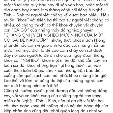
một số tài sản quý báu hay di sản văn hóa, hoặc một số
địa danh hay danh lam thắng cảnh nổi tiếng ở Nghệ -
Tĩnh – Bình thì người viết chẳng kể được bao nhiêu. Nếu
muốn ‘‘khoe’’ với thiên hạ thì thật sự người viết chẳng có
nhiều, có chăng thì chỉ có thể khoe chuyện về: chuyện
con “CÁ GỘ” của những thầy đồ nghèo; chuyện
“CHÀNG SINH VIÊN NGHÈO MƯỢN NỒI CỦA MỘT
CÔ GÁI ĐỂ NẤU CƠM”, nhưng thực chất mượn không
phải để nấu cơm vì gạo anh ta đâu có, nhưng mỗi lần
mượn nổi mục đích là để cạo cơm cháy còn sót dưới
đáy nồi của người ta để ăn cho qua ngày đoạn tháng;
khoe cái “NGHÈO”; khoe một miền đất khô cằn cày lên
toàn sỏi đá; khoe những trận ‘lụt hồng thủy’ tràn vào
cuốn theo toàn bộ gia sản; khoe những trận bão điên
cuồng càn quét sạch các mái nhà; khoe những trận gió
Lào thổi về làm rát bỏng da thịt của những người con
nơi quê hương mình mà thôi!
Cũng vì thường xuyên phải đương đầu với những đắng
cay, vất và và khốn cùng của những người con trong
miền đất Nghệ - Tĩnh – Bình, nên ai đó đã viết lên hai
câu thơ, nghe xong thì những ai có trái tim bằng thịt của
kiếp nhân sinh cũng đều phải quặn lòng đau nhói và