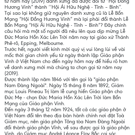
từ năm nay (2019) danh xưng đã được đổi từ “Hội Đồng
Hương Vinh” thành ‘‘Hội Ái Hữu Nghệ - Tĩnh – Bình’’.
Tại sao lại không giữ nguyên danh xưng cũ là Lễ Bổn
Mạng “Hội Đồng Hương Vinh” mà lại phải đổi thành Lễ
Bổn Mạng “Hội Ái Hữu Nghệ - Tĩnh – Bình”? Đây chính
câu hỏi mà một số người đã nêu lên qua dịp mừng Lễ
Đức Maria Hồn Xác Lên Trời năm nay tại giáo xứ Thánh
Phê-rô, Epping, Melbourne.
Trước hết, người viết kính mời quý vị vui lòng lùi về vài
mốc thời gian chính yếu từ ngày thành lập Giáo phận
Vinh ở Việt Nam cho đến ngày hôm nay để hiểu rõ hơn
về danh xưng mới mà chúng ta chọn gọi từ năm nay
(2019).
Được thành lập năm 1846 với tên gọi là "giáo phận
Nam Đàng Ngoài". Ngày 15 tháng 8 năm 1892, Giám
mục Louis Pineau Trị làm lễ cung hiến Giáo phận cho
Đức Mẹ - chọn Đức Maria Hồn Xác Lên Trời làm Bổn
Mạng của Giáo phận Vinh.
Đến ngày 3 tháng 12 năm 1924, tất cả các giáo phận ở
Việt Nam đổi tên theo địa bàn hành chính nơi đặt Toà
Giám mục, nên giáo phận Tông tòa Nam Đàng Ngoài
đổi thành giáo phận Vĩnh, về sau được gọi là giáo phận
Vinh, do Giám mục André Léonce Eloy Bắc coi sóc.