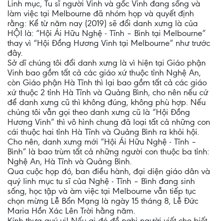
Linh mục, Tu sĩ người Vinh và gốc Vinh đang sống và
làm việc tại Melbourne đã nhóm họp và quyết định
rằng: Kể từ năm nay (2019) sẽ đổi danh xưng là của
HỘI là: “Hội Ái Hữu Nghệ - Tĩnh – Bình tại Melbourne”
thay vì “Hội Đồng Hương Vinh tại Melbourne” như trước
đây.
Sở dĩ chúng tôi đổi danh xưng là vì hiện tại Giáo phận
Vinh bao gồm tất cả các giáo xứ thuộc tỉnh Nghệ An,
còn Giáo phận Hà Tĩnh thì lại bao gồm tất cả các giáo
xứ thuộc 2 tỉnh Hà Tĩnh và Quảng Bình, cho nên nếu cứ
để danh xưng cũ thì không đúng, không phù hợp. Nếu
chúng tôi vẫn gọi theo danh xưng cũ là “Hội Đồng
Hương Vinh” thì vô hình chung đã loại tất cả những con
cái thuộc hai tỉnh Hà Tĩnh và Quảng Bình ra khỏi hội.
Cho nên, danh xưng mới “Hội Ái Hữu Nghệ - Tĩnh –
Bình” là bao trùm tất cả những người con thuộc ba tỉnh:
Nghệ An, Hà Tĩnh và Quảng Bình.
Qua cuộc họp đó, ban điều hành, đại diện giáo dân và
quý linh mục tu sĩ của Nghệ - Tĩnh – Bình đang sinh
sống, học tập và àm việc tại Melbourne vẫn tiếp tục
chọn mừng Lễ Bổn Mạng là ngày 15 tháng 8, Lễ Đức
Maria Hồn Xác Lên Trời hằng năm.
Kính thưa quý vị! Nếu ai đó đề nghị người viết cho biết