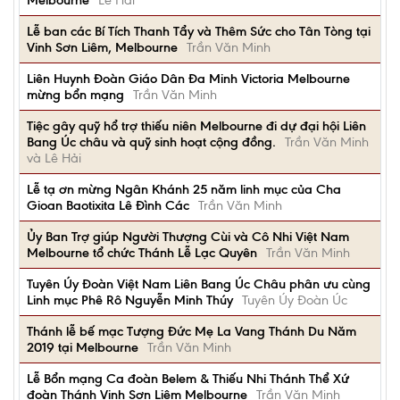
Melbourne
Lê Hải
Lễ ban các Bí Tích Thanh Tẩy và Thêm Sức cho Tân Tòng tại
Vinh Sơn Liêm, Melbourne
Trần Văn Minh
Liên Huynh Đoàn Giáo Dân Đa Minh Victoria Melbourne
mừng bổn mạng
Trần Văn Minh
Tiệc gây quỹ hổ trợ thiếu niên Melbourne đi dự đại hội Liên
Bang Úc châu và quỹ sinh hoạt cộng đồng.
Trần Văn Minh
và Lê Hải
Lễ tạ ơn mừng Ngân Khánh 25 năm linh mục của Cha
Gioan Baotixita Lê Đình Các
Trần Văn Minh
Ủy Ban Trợ giúp Người Thượng Cùi và Cô Nhi Việt Nam
Melbourne tổ chức Thánh Lễ Lạc Quyên
Trần Văn Minh
Tuyên Úy Đoàn Việt Nam Liên Bang Úc Châu phân ưu cùng
Linh mục Phê Rô Nguyễn Minh Thúy
Tuyên Úy Đoàn Úc
Thánh lễ bế mạc Tượng Đức Mẹ La Vang Thánh Du Năm
2019 tại Melbourne
Trần Văn Minh
Lễ Bổn mạng Ca đoàn Belem & Thiếu Nhi Thánh Thể Xứ
đoàn Thánh Vinh Sơn Liêm Melbourne
Trần Văn Minh