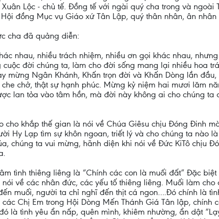
ân Lộc - chủ tế. Đồng tế với ngài quý cha trong và ngoài T
 Hội đồng Mục vụ Giáo xứ Tân Lập, quý thân nhân, ân nhân 
ức cha đã quảng diễn:
khác nhau, nhiều trách nhiệm, nhiều ơn gọi khác nhau, nhưng
cuộc đời chúng ta, làm cho đời sống mang lại nhiều hoa trá
ay mừng Ngân Khánh, Khấn trọn đời và Khấn Dòng lần đầu, 
 che chở, thật sự hạnh phúc. Mừng kỷ niệm hai mươi lăm năm
ược lan tỏa vào tâm hồn, mà đời này không ai cho chúng ta 
o cho khắp thế gian là nói về Chúa Giêsu chịu Đóng Đinh 
ười Hy Lạp tìm sự khôn ngoan, triết lý và cho chúng ta nào l
 chúng ta vui mừng, hãnh diện khi nói về Đức KiTô chịu Đóng
a.
tâm tình thiêng liêng là “Chính các con là muối đất” Đặc bi
nói về các nhân đức, các yếu tố thiêng liêng. Muối làm cho
ến muối, người ta chỉ nghĩ đến thịt cá ngon….Đó chính là tì
 các Chị Em trong Hội Dòng Mến Thánh Giá Tân lập, chính cá
đó là tình yêu ẩn nấp, quên mình, khiêm nhường, ẩn dật “Lạ