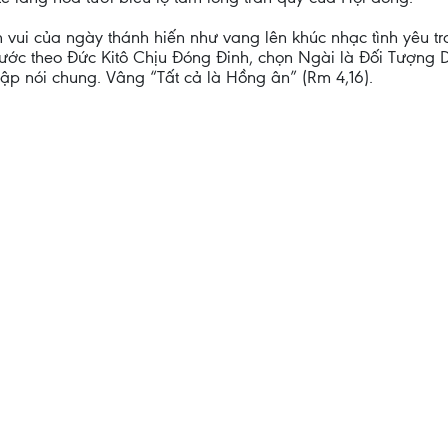
vui của ngày thánh hiến như vang lên khúc nhạc tình yêu tr
bước theo Đức Kitô Chịu Đóng Đinh, chọn Ngài là Đối Tượng 
p nói chung. Vâng “Tất cả là Hồng ân” (Rm 4,16).