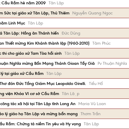
hạt Cầu Rầm hè năm 2009
Tân Lập
êm Sức tại giáo xứ Tân Lập, Thủ Thiêm
Nguyễn Quang Ngọc
năm Linh Mục
Tân Lập
á Tân Lập: Hồng ân Thánh hiến
Đức Dũng
n Thiết mừng Kim Khánh thành lập (1960-2010)
Tâm Phúc
 thi cho giáo xứ Tam Tòa hồi sinh
Tân Lập
Thuận Nghĩa mừng Bổn Mạng Thánh Gioan Tẩy Giả
Pv Thuận Nghĩa
lý tại giáo xứ Cầu Rầm
Tân Lập
Thơ đón Đức Tổng Giám Mục Leopoldo Girelli.
Tiểu Hổ
ủng viện Khóa VI cơ sở Cầu Rầm
Tân Lập
ng tác xã hội tại Tân Lập tỉnh Long An
Maria Vũ Loan
áo lý giáo họ Tân Lập và mừng bổn mạng
Thơm Trần
Cầu Rầm: Chứng tá niềm Tin yêu và Hy vọng
Tân Lập