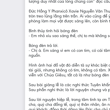
tượng duy nhất của lòng chúng con” đọc câu
Đức Hồng Y Phanxicô Xavie Nguyễn Văn Thuận
tròn treo lũng lẳng trên trần. Ai vào cũng để
phòng làm mọi vật được sáng lên, còn bình th
Bình thủy tinh hỏi bóng đèn
- Em nhỏ xíu sao sáng thế, chị to mà không 
Bóng đèn trả lời.
- Chị à. Em sáng vì em có con tim, có cái tâ
nguồn.
Hình ảnh hai đồ vật đó diễn tả sự khác biệt 
tài giỏi, nhưng không có tim, không có tâm.
viễn với Chúa Giêsu, tất cả là như bóng đèn
Sau bài giảng lễ là các nghi thức Tuyên kh
Sau phần nghi thức là lời nguyện chung và 
Sau lời nguyện hiệp lễ, trong tâm tình tạ ơ
cha, quý cha đồng tế, quý vị thân nhân, ân 
quý khách; đồng thời dâng lên Đức cha chủ t