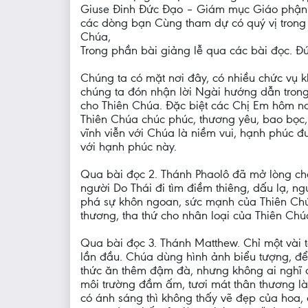
Giuse Đinh Đức Đạo – Giám mục Giáo phận Xu
các dòng bạn Cùng tham dự có quý vị trong
Chúa,
Trong phần bài giảng lễ qua các bài đọc. Đ
Chúng ta có mặt nơi đây, có nhiều chức vụ 
chúng ta đón nhận lời Ngài hướng dẫn trong 
cho Thiên Chúa. Đặc biệt các Chị Em hôm n
Thiên Chúa chúc phúc, thương yêu, bao bọc,
vĩnh viễn với Chúa là niềm vui, hạnh phúc đ
với hạnh phúc này.
Qua bài đọc 2. Thánh Phaolô đã mở lòng ch
người Do Thái đi tìm điềm thiêng, dấu lạ, ng
phá sự khôn ngoan, sức mạnh của Thiên Chúa,
thương, tha thứ cho nhân loại của Thiên Chú
Qua bài đọc 3. Thánh Matthew. Chỉ một vài 
lần đầu. Chúa dùng hình ảnh biểu tượng, để 
thức ăn thêm đậm đà, nhưng không ai nghĩ đ
môi trường đầm ấm, tươi mát thân thương là
có ánh sáng thì không thấy vẽ đẹp của hoa, 