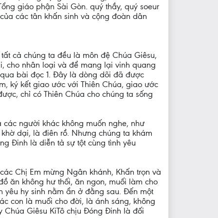
ổng giáo phận Sài Gòn. quý thầy, quý soeur
của các tân khấn sinh và cộng đoàn dân
 tất cả chúng ta đều là môn đệ Chúa Giêsu,
i, cho nhân loại và để mang lại vinh quang
qua bài đọc 1. Đây là dòng dõi đã được
, ký kết giao ước với Thiên Chúa, giao ước
được, chỉ có Thiên Chúa cho chúng ta sống
mà các người khác không muốn nghe, như
à khờ dại, là điên rồ. Nhưng chúng ta khám
 Đinh là diễn tả sự tột cùng tình yêu
ệt các Chị Em mừng Ngân khánh, Khấn trọn và
 đồ ăn không hư thối, ăn ngon, muối làm cho
nh yêu hy sinh nằm ẩn ở đằng sau. Đến một
c con là muối cho đời, là ánh sáng, không
y Chúa Giêsu KiTô chịu Đóng Đinh là đối