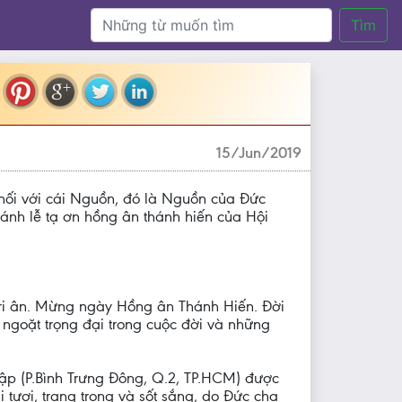
Tìm
15/Jun/2019
c nối với cái Nguồn, đó là Nguồn của Đức
nh lễ tạ ơn hồng ân thánh hiến của Hội
tri ân. Mừng ngày Hồng ân Thánh Hiến. Đời
ngoặt trọng đại trong cuộc đời và những
ập (P.Bình Trưng Đông, Q.2, TP.HCM) được
 tươi, trang trọng và sốt sắng, do Đức cha