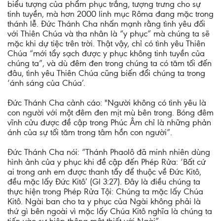
biểu tượng của phẩm phục trắng, tượng trưng cho sự
tinh tuyền, mà hơn 2000 linh mục Rôma đang mặc trong
thánh lễ. Đức Thánh Cha nhấn mạnh rằng tình yêu đối
với Thiên Chúa và tha nhân là “y phục” mà chúng ta sẽ
mặc khi dự tiệc trên trời. Thật vậy, chỉ có tình yêu Thiên
Chúa “mới tẩy sạch được y phục không tinh tuyền của
chúng ta”, và dù đêm đen trong chúng ta có tăm tối đến
đâu, tình yêu Thiên Chúa cũng biến đổi chúng ta trong
‘ánh sáng của Chúa’.
Đức Thánh Cha cảnh cáo: "Người không có tình yêu là
con người với một đêm đen mịt mù bên trong. Bóng đêm
vĩnh cửu được đề cập trong Phúc Âm chỉ là những phản
ánh của sự tối tăm trong tâm hồn con người”.
Đức Thánh Cha nói: “Thánh Phaolô đã minh nhiên dùng
hình ảnh của y phục khi đề cập đến Phép Rửa: ‘Bất cứ
ai trong anh em được thanh tẩy để thuộc về Đức Kitô,
đều mặc lấy Đức Kitô’ (Gl 3:27). Đây là điều chúng ta
thực hiện trong Phép Rửa Tội: Chúng ta mặc lấy Chúa
Kitô. Ngài ban cho ta y phục của Ngài không phải là
thứ gì bên ngoài vì mặc lấy Chúa Kitô nghĩa là chúng ta