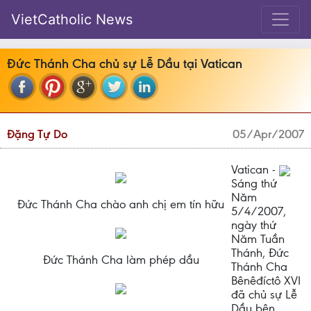
VietCatholic News
Đức Thánh Cha chủ sự Lễ Dầu tại Vatican
Đặng Tự Do
05/Apr/2007
V
atican -
Sáng thứ
Năm
Đức Thánh Cha chào anh chị em tín hữu
5/4/2007,
ngày thứ
Năm Tuần
Thánh, Đức
Đức Thánh Cha làm phép dầu
Thánh Cha
Bênêđíctô XVI
đã chủ sự Lễ
Dầu bên