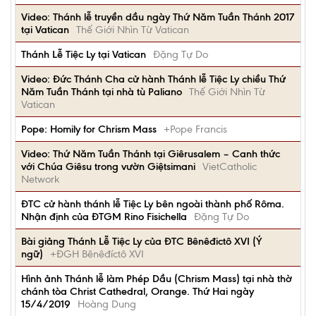
Video: Thánh lễ truyền dầu ngày Thứ Năm Tuần Thánh 2017
tại Vatican
Thế Giới Nhìn Từ Vatican
Thánh Lễ Tiệc Ly tại Vatican
Đặng Tự Do
Video: Đức Thánh Cha cử hành Thánh lễ Tiệc Ly chiều Thứ
Năm Tuần Thánh tại nhà tù Paliano
Thế Giới Nhìn Từ
Vatican
Pope: Homily for Chrism Mass
+Pope Francis
Video: Thứ Năm Tuần Thánh tại Giêrusalem – Canh thức
với Chúa Giêsu trong vườn Giệtsimani
VietCatholic
Network
ĐTC cử hành thánh lễ Tiệc Ly bên ngoài thành phố Rôma.
Nhận định của ĐTGM Rino Fisichella
Đặng Tự Do
Bài giảng Thánh Lễ Tiệc Ly của ĐTC Bênêđictô XVI (Ý
ngữ)
+ĐGH Bênêđíctô XVI
Hình ảnh Thánh lễ làm Phép Dầu (Chrism Mass) tại nhà thờ
chánh tòa Christ Cathedral, Orange. Thứ Hai ngày
15/4/2019
Hoàng Dung