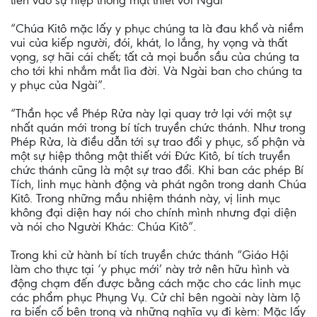
tiến vào sự hiệp thông mật thiết với Ngài”
“Chúa Kitô mặc lấy y phục chúng ta là đau khổ và niềm
vui của kiếp người, đói, khát, lo lắng, hy vọng và thất
vọng, sợ hãi cái chết; tất cả mọi buồn sầu của chúng ta
cho tới khi nhắm mắt lìa đời. Và Ngài ban cho chúng ta
y phục của Ngài”.
“Thần học về Phép Rửa này lại quay trở lại với một sự
nhất quán mới trong bí tích truyền chức thánh. Như trong
Phép Rửa, là điều dẫn tới sự trao đổi y phục, số phận và
một sự hiệp thông mật thiết với Đức Kitô, bí tích truyền
chức thánh cũng là một sự trao đổi. Khi ban các phép Bí
Tích, linh mục hành động và phát ngôn trong danh Chúa
Kitô. Trong những mầu nhiệm thánh này, vị linh mục
không đại diện hay nói cho chính mình nhưng đại diện
và nói cho Người Khác: Chúa Kitô”.
Trong khi cử hành bí tích truyền chức thánh “Giáo Hội
làm cho thực tại ‘y phục mới’ này trở nên hữu hình và
động chạm đến được bằng cách mặc cho các linh mục
các phẩm phục Phụng Vụ. Cử chỉ bên ngoài này làm lộ
ra biến cố bên trong và những nghĩa vụ đi kèm: Mặc lấy