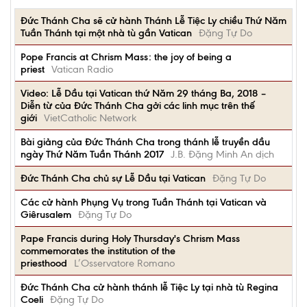
Đức Thánh Cha sẽ cử hành Thánh Lễ Tiệc Ly chiều Thứ Năm
Tuần Thánh tại một nhà tù gần Vatican
Đặng Tự Do
Pope Francis at Chrism Mass: the joy of being a
priest
Vatican Radio
Video: Lễ Dầu tại Vatican thứ Năm 29 tháng Ba, 2018 –
Diễn từ của Đức Thánh Cha gởi các linh mục trên thế
giới
VietCatholic Network
Bài giảng của Đức Thánh Cha trong thánh lễ truyền dầu
ngày Thứ Năm Tuần Thánh 2017
J.B. Đặng Minh An dịch
Đức Thánh Cha chủ sự Lễ Dầu tại Vatican
Đặng Tự Do
Các cử hành Phụng Vụ trong Tuần Thánh tại Vatican và
Giêrusalem
Đặng Tự Do
Pape Francis during Holy Thursday's Chrism Mass
commemorates the institution of the
priesthood
L’Osservatore Romano
Đức Thánh Cha cử hành thánh lễ Tiệc Ly tại nhà tù Regina
Coeli
Đặng Tự Do