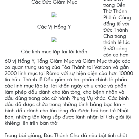
Các Đức Giám Mục
trong Đền
Thờ Thánh
Phêrô. Cùng
đồng tế với
Các Vị Hồng Y
Đức Thánh
Cha trong
thánh lễ lúc
9h30 sáng
Các linh mục lặp lại lời khấn
còn có hơn
60 vị Hồng Y, Tổng Giám Mục và Giám Mục thuộc các
cơ quan trung ương của Tòa Thánh tại Vatican và gần
2000 linh mục tại Rôma với sự hiện diện của hơn 10000
tín hữu. Thánh lễ Dầu gồm có hai phần chính là phần
các linh mục lặp lại lời khấn ngày chịu chức và phần
làm phép dầu dành cho tân tòng, cho bệnh nhân và
dầu dùng trong các cử hành Phụng Vụ khác. Các bình
dầu đã được chứa trong những bình bằng bạc lớn –
bình dầu dành cho tân tòng đã được hai bạn trẻ Nhật
Bản, những tân tòng sắp được lãnh nhận bí tích giải tội
khiêng lên trên bàn thờ.
Trong bài giảng, Đức Thánh Cha đã nêu bật tính chất