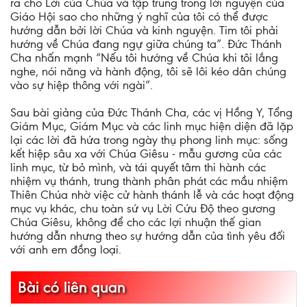
ra cho Lời của Chúa và tập trung trong lời nguyện của
Giáo Hội sao cho những ý nghĩ của tôi có thể được
hướng dẫn bởi lời Chúa và kinh nguyện. Tim tôi phải
hướng về Chúa đang ngự giữa chúng ta”. Đức Thánh
Cha nhấn mạnh “Nếu tôi hướng về Chúa khi tôi lắng
nghe, nói năng và hành động, tôi sẽ lôi kéo dân chúng
vào sự hiệp thông với ngài”.
Sau bài giảng của Đức Thánh Cha, các vị Hồng Y, Tổng
Giám Mục, Giám Mục và các linh mục hiện diện đã lặp
lại các lời đã hứa trong ngày thụ phong linh mục: sống
kết hiệp sâu xa với Chúa Giêsu - mẫu gương của các
linh mục, từ bỏ mình, và tái quyết tâm thi hành các
nhiệm vụ thánh, trung thành phân phát các mầu nhiệm
Thiên Chúa nhờ việc cử hành thánh lễ và các hoạt động
mục vụ khác, chu toàn sứ vụ Lời Cứu Độ theo gương
Chúa Giêsu, không để cho các lợi nhuận thế gian
hướng dẫn nhưng theo sự hướng dẫn của tình yêu đối
với anh em đồng loại.
Bài có liên quan