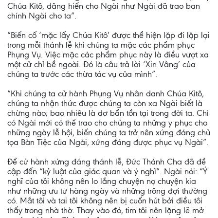
Chúa Kitô, dâng hiến cho Ngài như Ngài đã trao ban
chính Ngài cho ta”.
“Biến cố ‘mặc lấy Chúa Kitô’ được thể hiện lặp đi lặp lại
trong mỗi thánh lễ khi chúng ta mặc các phẩm phục
Phụng Vụ. Việc mặc các phẩm phục này là điều vượt xa
một cử chỉ bề ngoài. Đó là câu trả lời ‘Xin Vâng’ của
chúng ta trước các thừa tác vụ của mình”.
“Khi chúng ta cử hành Phụng Vụ nhân danh Chúa Kitô,
chúng ta nhận thức được chúng ta còn xa Ngài biết là
chừng nào; bao nhiêu là dơ bẩn tồn tại trong đời ta. Chỉ
có Ngài mới có thể trao cho chúng ta những y phục cho
những ngày lễ hội, biến chúng ta trở nên xứng đáng chủ
tọa Bàn Tiệc của Ngài, xứng đáng được phục vụ Ngài”.
Để cử hành xứng đáng thánh lễ, Đức Thánh Cha đã đề
cập đến “kỷ luật của giác quan và ý nghĩ”. Ngài nói: “Ý
nghĩ của tôi không nên lo lắng chuyện nọ chuyện kia
như những ưu tư hàng ngày và những trông đợi thường
có. Mắt tôi và tai tôi không nên bị cuốn hút bởi điều tôi
thấy trong nhà thờ. Thay vào đó, tim tôi nên lặng lẽ mở